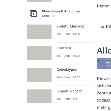
Hemmun
Physiologie & Anatomie
Knochen
In
Skelett (Mensch)
1/8 – Dauer: 04:08
All
Knochen
2/8 – Dauer: 05:00
Gelenktypen
3/8 – Dauer: 04:17
Die all
sich de
Rippen Mensch
Zentr
4/8 – Dauer: 03:31
sodass 
mehr ge