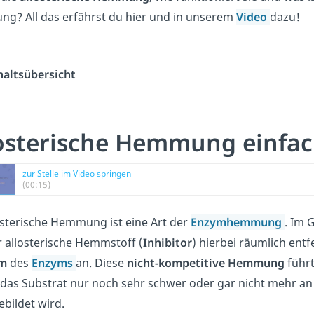
g? All das erfährst du hier und in unserem
Video
dazu!
haltsübersicht
osterische Hemmung einfac
zur Stelle im Video springen
(00:15)
osterische Hemmung ist eine Art der
Enzymhemmung
. Im 
r allosterische Hemmstoff (
Inhibitor
) hierbei räumlich ent
um
des
Enzyms
an.
Diese
nicht-kompetitive Hemmung
führt
das Substrat nur noch sehr schwer oder gar nicht mehr a
bildet wird.