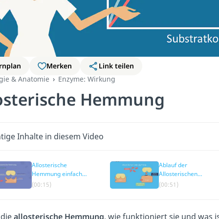
rnplan
Merken
Link teilen
ogie & Anatomie
Enzyme: Wirkung
osterische Hemmung
tige Inhalte in diesem Video
Allosterische
Ablauf der
Hemmung einfach
Allosterischen
erklärt
Hemmung
(00:15)
(00:51)
 die
allosterische Hemmung
, wie funktioniert sie und was 