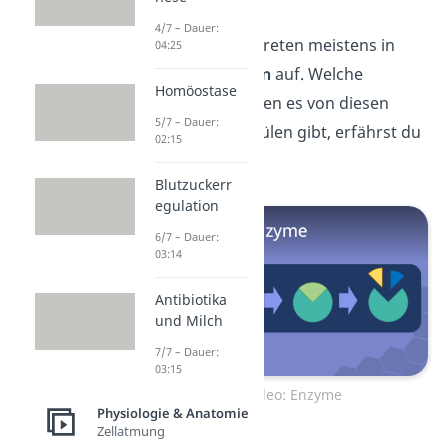
4/7 – Dauer:
Biokatalysatoren treten meistens in
04:25
Form von
Enzymen
auf. Welche
Homöostase
verschiedenen Arten es von diesen
5/7 – Dauer:
komplexen Molekülen gibt, erfährst du
02:15
hier
im Video!
Blutzuckerr
egulation
6/7 – Dauer:
03:14
Antibiotika
und Milch
7/7 – Dauer:
03:15
Zum Video: Enzyme
Physiologie & Anatomie
Zellatmung