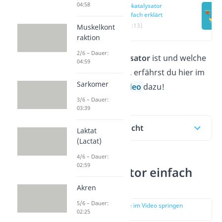
04:58
Biokatalysator
einfach erklärt
(00:13)
Muskelkont
raktion
2/6 – Dauer:
Was ein
Biokatalysator
ist und welche
04:59
Funktion er erfüllt, erfährst du hier im
Sarkomer
Beitrag und im
Video
dazu!
3/6 – Dauer:
03:39
Inhaltsübersicht
Laktat
(Lactat)
4/6 – Dauer:
02:59
Biokatalysator einfach
erklärt
Akren
5/6 – Dauer:
zur Stelle im Video springen
02:25
(00:13)