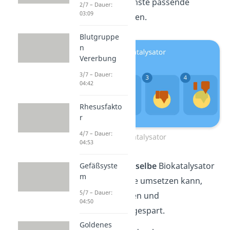
und kann das nächste passende
2/7 – Dauer:
03:09
Substrat verarbeiten.
Blutgruppe
n
Vererbung
3/7 – Dauer:
04:42
Rhesusfakto
r
4/7 – Dauer:
Biokatalysator
04:53
Dadurch, dass
derselbe
Biokatalysator
Gefäßsyste
m
mehrere
Substrate umsetzen kann,
5/7 – Dauer:
werden Ressourcen und
04:50
Zwischenschritte gespart.
Goldenes