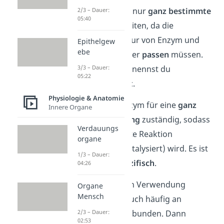
Jedes Enzym kann nur
ganz bestimmte
2/3 – Dauer:
05:40
Substrate
verarbeiten, da die
molekulare Struktur von Enzym und
Epithelgew
ebe
Substrat zueinander
passen
müssen.
3/3 – Dauer:
Diese Eigenschaft nennst du
05:22
Substratspezifität
.
Physiologie & Anatomie
Dabei ist jedes Enzym für eine
ganz
Innere Organe
bestimmte Wirkung
zuständig, sodass
Verdauungs
nur eine bestimmte Reaktion
organe
beschleunigt (= katalysiert) wird. Es ist
1/3 – Dauer:
also
wirkungsspezifisch
.
04:26
In der industriellen Verwendung
Organe
Mensch
werden Enzyme auch häufig an
2/3 – Dauer:
Trägermaterial
gebunden. Dann
02:53