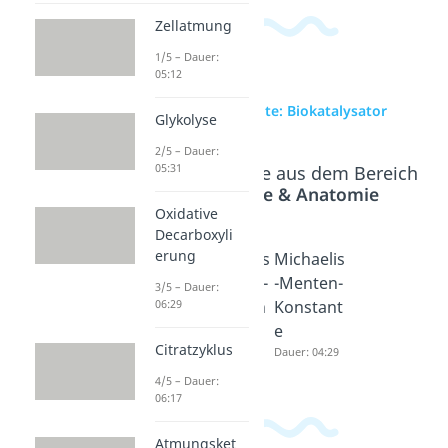
Zellatmung
1/5 – Dauer:
05:12
zur Videoseite: Biokatalysator
Glykolyse
2/5 – Dauer:
05:31
Beliebte Inhalte aus dem Bereich
Physiologie & Anatomie
Oxidative
Decarboxyli
erung
Schlüssel
Michaelis
Michaelis
-Schloss-
-Menten-
-Menten-
3/5 – Dauer:
Prinzip
Gleichun
Konstant
06:29
Dauer: 03:41
g
e
Citratzyklus
Dauer: 03:40
Dauer: 04:29
4/5 – Dauer:
06:17
Atmungsket