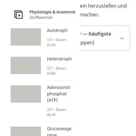
Milch, Käse und Wein herzustellen und
Physiologie & Anatomie
länger haltbar
zu machen.
Stoffwechsel
Autotroph
Biokatalysator — häufigste
1/7 – Dauer:
Fragen
(ausklappen)
02:59
Heterotroph
2/7 – Dauer:
03:00
Adenosintri
phosphat
(ATP)
3/7 – Dauer:
06:18
Gluconeoge
Enzyme
nese