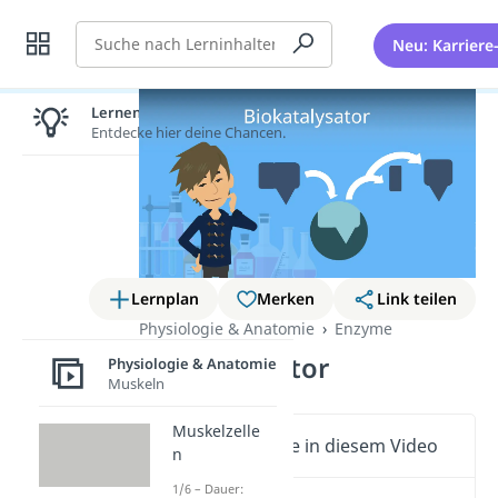
Suche
Neu: Karriere
Lernen lohnt sich!
Entdecke hier deine Chancen.
Lernplan
Merken
Link teilen
Physiologie & Anatomie
Enzyme
Biokatalysator
Physiologie & Anatomie
Muskeln
Muskelzelle
Wichtige Inhalte in diesem Video
n
1/6 – Dauer: