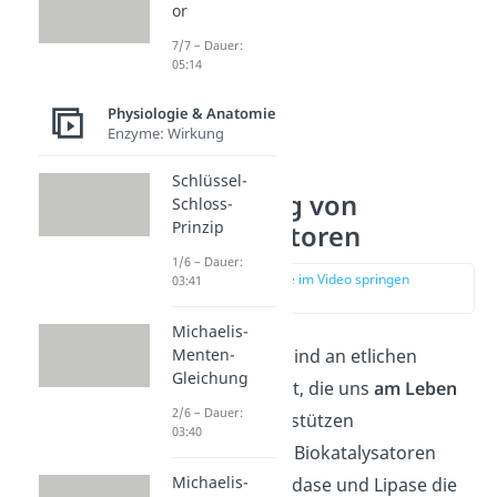
or
7/7 – Dauer:
05:14
Physiologie & Anatomie
Enzyme: Wirkung
Schlüssel-
Verwendung von
Schloss-
Prinzip
Biokatalysatoren
1/6 – Dauer:
zur Stelle im Video springen
03:41
(04:07)
Michaelis-
Biokatalysatoren sind an etlichen
Menten-
Gleichung
Prozessen beteiligt, die uns
am Leben
2/6 – Dauer:
erhalten. So unterstützen
03:40
beispielsweise die Biokatalysatoren
Michaelis-
Peptidase, Glykosidase und Lipase die