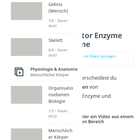
Gebiss
(Mensch)
7/8 – Dauer:
04:41
Biokatalysator Enzyme
Skelett
und Ribozyme
8/8 – Dauer:
04:42
zur Stelle im Video springen
(00:54)
Physiologie & Anatomie
Menschlicher Körper
Grundsätzlich unterscheidest du
zwischen
zwei Arten
von
Organisatio
nsebenen
Biokatalysatoren: Enzyme und
Biologie
Ribozyme.
1/3 – Dauer:
Studyflix vernetzt: Hier ein Video aus einem
04:32
anderen Bereich
Menschlich
er Körper