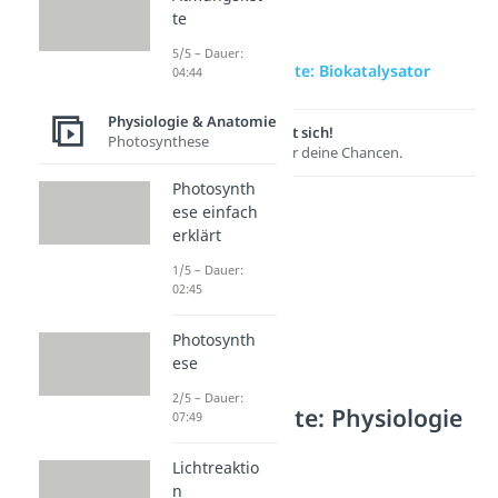
te
5/5 – Dauer:
zur Videoseite: Biokatalysator
04:44
Physiologie & Anatomie
Lernen lohnt sich!
Photosynthese
Entdecke hier deine Chancen.
Photosynth
ese einfach
erklärt
1/5 – Dauer:
02:45
Photosynth
ese
2/5 – Dauer:
Weitere Inhalte: Physiologie
07:49
& Anatomie
Lichtreaktio
Enzyme
n