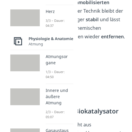
sprichst du von
immobilisierten
Enzymen
. Mit dieser Technik bleibt der
Herz
Biokatalysator länger
stabil
und lässt
3/3 – Dauer:
04:37
sich leichter von chemischen
Reaktionsgemischen wieder
entfernen
.
Physiologie & Anatomie
Atmung
Atmungsor
gane
1/3 – Dauer:
04:50
Innere und
äußere
Atmung
Ribozym als Biokatalysator
2/3 – Dauer:
05:07
Ein Ribozym besteht aus
Gasaustaus