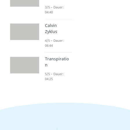
Enzyme
3/5 – Dauer:
Dauer: 03:30
04:40
Enzyme Spezifität
Dauer: 04:06
Coenzym
Calvin
Zyklus
Dauer: 04:46
Lysozym
4/5 – Dauer:
Dauer: 04:12
06:44
Proteasen
Dauer: 02:30
Transpiratio
Enzymklassen
n
Dauer: 03:34
Biokatalysator
5/5 – Dauer:
Dauer: 05:14
04:25