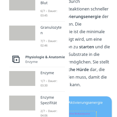
Außerdem laufen durch
Blut
Biokatalysatoren Reaktionen schneller
6/7 – Dauer:
03:45
ab, da sie die
Aktivierungsenergie
der
Reaktion reduzieren.
Die
Granulozyte
Aktivierungsenergie ist die minimale
n
Energie, die benötigt wird, um eine
7/7 – Dauer:
02:46
chemische Reaktion zu
starten
und die
Umwandlung der Substrate in die
Physiologie & Anatomie
Endprodukte zu ermöglichen. Sie stellt
Enzyme
also die
energetische Hürde
dar, die
Enzyme
überwunden werden muss, damit die
1/7 – Dauer:
Reaktion ablaufen kann.
03:30
Enzyme
Spezifität
2/7 – Dauer:
04:06