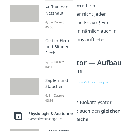
Merke:
Jedes
Enzym
ist ein
Aufbau der
Netzhaut
Biokatalysator, aber nicht jeder
Biokatalysator ist ein Enzym! Ein
4/6 – Dauer:
05:06
Biokatalysator kann nämlich auch in
Form eines
Ribozyms
auftreten.
Gelber Fleck
und Blinder
Fleck
Biokatalysator — Aufbau
5/6 – Dauer:
04:30
und Funktion
Zapfen und
zur Stelle im Video springen
Stäbchen
(02:32)
6/6 – Dauer:
03:56
Da jedes Enzym als Biokatalysator
fungiert, haben sie auch den
gleichen
Physiologie & Anatomie
Geschlechtsorgane
Aufbau
und die
gleiche
Funktionsweise
.