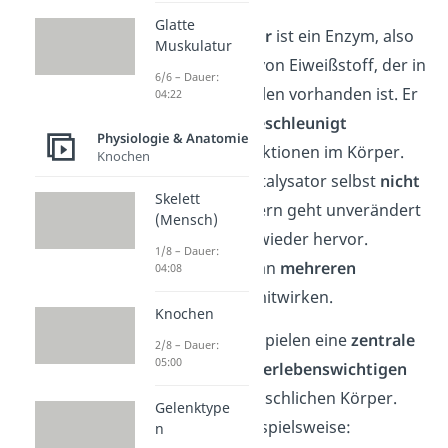
Glatte
Der
Biokatalysator
ist ein Enzym, also
Muskulatur
eine spezielle Art von Eiweißstoff, der in
6/6 – Dauer:
allen lebenden Zellen vorhanden ist. Er
04:22
ermöglicht und
beschleunigt
Physiologie & Anatomie
biochemische Reaktionen im Körper.
Knochen
Dabei wird der Katalysator selbst
nicht
Skelett
verbraucht
, sondern geht unverändert
(Mensch)
aus der Reaktion wieder hervor.
1/8 – Dauer:
Dadurch kann er an
mehreren
04:08
Reaktionszyklen mitwirken.
Knochen
Biokatalysatoren
spielen eine
zentrale
2/8 – Dauer:
05:00
Rolle
bei vielen
überlebenswichtigen
Prozessen im menschlichen Körper.
Gelenktype
Dazu gehören beispielsweise:
n