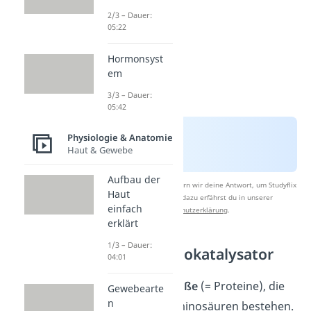
2/3 – Dauer:
05:22
Hormonsyst
em
3/3 – Dauer:
05:42
Physiologie & Anatomie
Haut & Gewebe
Aufbau der
Nach Beantwortung speichern wir deine Antwort, um Studyflix
Haut
zu verbessern. Mehr dazu erfährst du in unserer
einfach
Datenschutzerklärung
.
erklärt
1/3 – Dauer:
Enzyme als Biokatalysator
04:01
Enzyme sind
Eiweiße
(= Proteine), die
Gewebearte
n
aus Ketten von Aminosäuren bestehen.