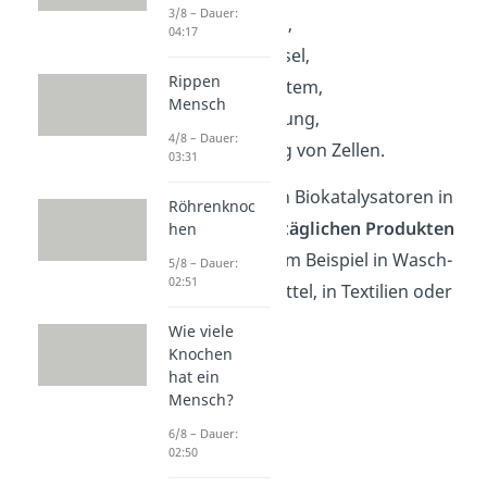
3/8 – Dauer:
die Verdauung,
04:17
der Stoffwechsel,
Rippen
das Immunsystem,
Mensch
die Blutgerinnung,
4/8 – Dauer:
die Neubildung von Zellen.
03:31
Außerdem werden Biokatalysatoren in
Röhrenknoc
verschiedenen
alltäglichen Produkten
hen
verwendet, wie zum Beispiel in Wasch-
5/8 – Dauer:
02:51
und Reinigungsmittel, in Textilien oder
im Papier.
Wie viele
Knochen
hat ein
Mensch?
6/8 – Dauer:
02:50