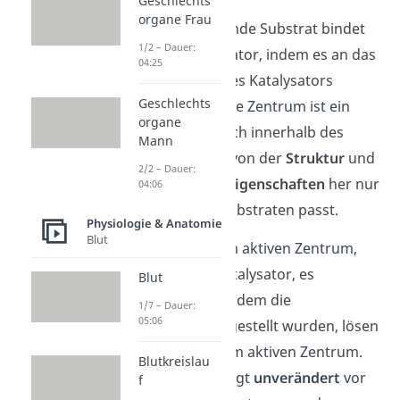
Geschlechts
organe Frau
Das zu verarbeitende Substrat bindet
1/2 – Dauer:
an den Biokatalysator, indem es an das
04:25
aktive Zentrum
des Katalysators
Geschlechts
andockt. Das aktive Zentrum ist ein
organe
spezifischer Bereich innerhalb des
Mann
Katalysators, das von der
Struktur
und
2/2 – Dauer:
den
chemischen Eigenschaften
her nur
04:06
zu
bestimmten
Substraten passt.
Physiologie & Anatomie
Blut
Ist das Substrat im aktiven Zentrum,
beginnt der Biokatalysator, es
Blut
umzusetzen. Nachdem die
1/7 – Dauer:
05:06
Endprodukte
hergestellt wurden, lösen
sie sich wieder vom aktiven Zentrum.
Blutkreislau
Der Katalysator liegt
unverändert
vor
f