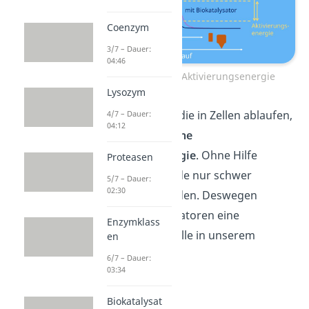
Coenzym
3/7 – Dauer:
04:46
Biokatalysator – Aktivierungsenergie
Lysozym
Viele Reaktionen, die in Zellen ablaufen,
4/7 – Dauer:
04:12
erfordern eine
hohe
Aktivierungsenergie
. Ohne Hilfe
Proteasen
könnte diese Hürde nur schwer
5/7 – Dauer:
02:30
überwunden werden. Deswegen
spielen Biokatalysatoren eine
Enzymklass
entscheidende
Rolle in unserem
en
Körper.
6/7 – Dauer:
03:34
Biokatalysat