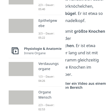
2/3 – Dauer:
um eines der Gehörknöchelchen,
05:40
nämlich den
Steigbügel
. Er ist etwa so
groß wie ein Stecknadelkopf.
Epithelgew
ebe
Der längste und damit
größte Knochen
3/3 – Dauer:
des Menschen ist der
05:22
Oberschenkelknochen
. Er ist etwa
Physiologie & Anatomie
einen halben Meter lang und ist mit
Innere Organe
seinen rund 200 Gramm gleichzeitig
Verdauungs
auch der schwerste Knochen im
organe
menschlichen Körper.
1/3 – Dauer:
04:26
Studyflix vernetzt: Hier ein Video aus einem
anderen Bereich
Organe
Mensch
2/3 – Dauer:
02:53