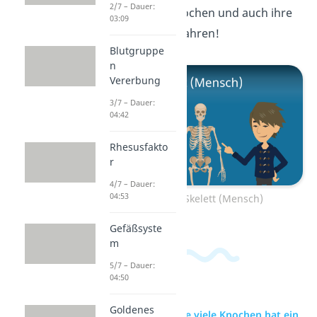
2/7 – Dauer:
mehr über die Knochen und auch ihre
03:09
Funktionen zu erfahren!
Blutgruppe
n
Vererbung
3/7 – Dauer:
04:42
Rhesusfakto
r
4/7 – Dauer:
04:53
Zum Video: Skelett (Mensch)
Gefäßsyste
m
5/7 – Dauer:
04:50
Goldenes
zur Videoseite: Wie viele Knochen hat ein