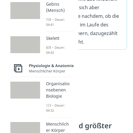
Gebiss
Die Anzahl kann sich aber
(Mensch)
unterscheiden. Je nachdem, ob die
7/8 – Dauer:
Knorpel, die erst im Laufe des
04:41
Lebens verknöchern, dazugezählt
Skelett
werden oder nicht.
8/8 – Dauer:
04:42
Physiologie & Anatomie
Menschlicher Körper
Organisatio
nsebenen
Biologie
1/3 – Dauer:
04:32
Kleinster und größter
Menschlich
er Körper