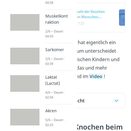
04:58
Anzahl der Knochen
Muskelkont
beim Menschen
raktion
einfach erklärt
(00:12)
2/6 – Dauer:
04:59
Wie viele
Knochen
hat eigentlich ein
Sarkomer
Mensch
? Und warum unterscheidet
sich die Anzahl zwischen Kindern und
3/6 – Dauer:
03:39
Erwachsenen? All das und mehr
erfährst du hier und im
Video
!
Laktat
(Lactat)
4/6 – Dauer:
02:59
Inhaltsübersicht
Akren
5/6 – Dauer:
Anzahl der Knochen beim
02:25