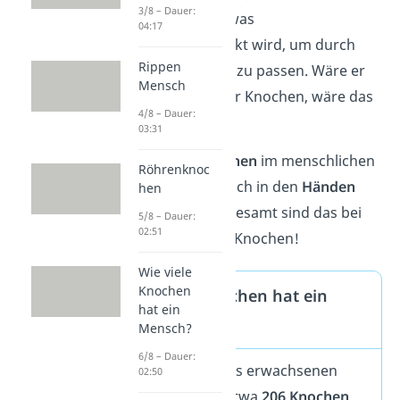
3/8 – Dauer:
bei der Geburt etwas
04:17
zusammengedrückt wird, um durch
Rippen
den Geburtskanal zu passen. Wäre er
Mensch
ein einziger großer Knochen, wäre das
4/8 – Dauer:
nicht möglich.
03:31
Die
meisten Knochen
im menschlichen
Röhrenknoc
Skelett befinden sich in den
Händen
hen
und Füßen
— insgesamt sind das bei
5/8 – Dauer:
02:51
Erwachsenen 106 Knochen!
Wie viele
Knochen
Wie viele Knochen hat ein
hat ein
Mensch?
Mensch?
6/8 – Dauer:
Das
Skelett
eines erwachsenen
02:50
Menschen hat etwa
206 Knochen
.