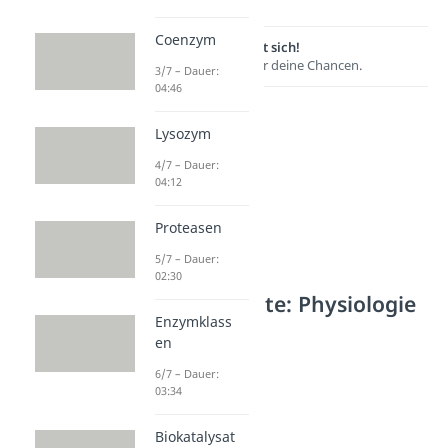
Coenzym
Lernen lohnt sich!
Entdecke hier deine Chancen.
3/7 – Dauer:
04:46
Lysozym
4/7 – Dauer:
04:12
Proteasen
5/7 – Dauer:
02:30
Weitere Inhalte: Physiologie
Enzymklass
& Anatomie
en
Knochen
6/7 – Dauer:
Skelett (Mensch)
03:34
Dauer: 04:08
Knochen
Biokatalysat
Dauer: 05:00