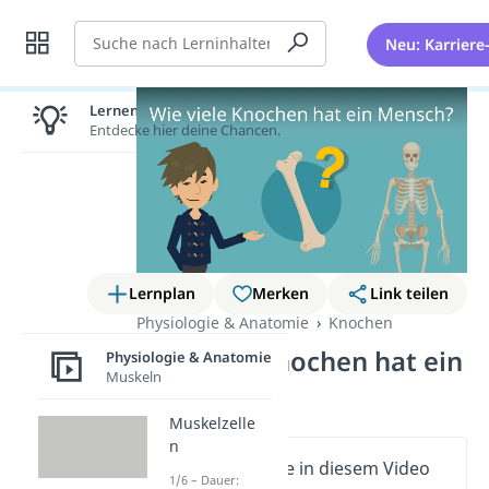
Suche
Neu: Karriere
Lernen lohnt sich!
Entdecke hier deine Chancen.
Lernplan
Merken
Link teilen
Physiologie & Anatomie
Knochen
Wie viele Knochen hat ein
Physiologie & Anatomie
Muskeln
Mensch?
Muskelzelle
n
Wichtige Inhalte in diesem Video
1/6 – Dauer: