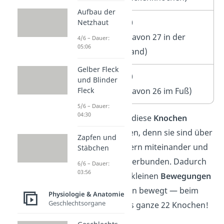
Aufbau der
Arm
30
Netzhaut
(davon 27 in der
4/6 – Dauer:
05:06
Hand)
Gelber Fleck
Bein
30
und Blinder
Fleck
(davon 26 im Fuß)
5/6 – Dauer:
04:30
Gut zu wissen:
All diese
Knochen
arbeiten zusammen, denn sie sind über
Zapfen und
Sehnen und Bändern miteinander und
Stäbchen
mit den Muskeln verbunden. Dadurch
6/6 – Dauer:
03:56
werden sogar bei kleinen
Bewegungen
zahlreiche Knochen bewegt — beim
Physiologie & Anatomie
Geschlechtsorgane
Kopfnicken sind es ganze 22 Knochen!