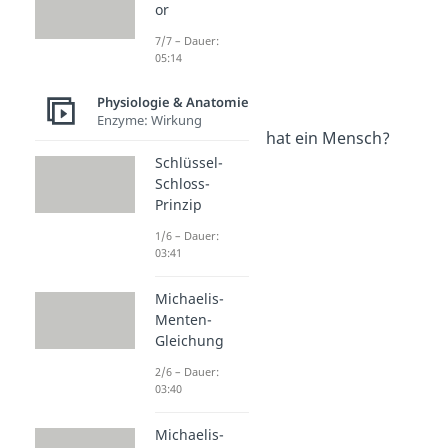
or
Gelenktypen
Dauer: 04:17
7/7 – Dauer:
Rippen Mensch
05:14
Dauer: 03:31
Röhrenknochen
Physiologie & Anatomie
Dauer: 02:51
Enzyme: Wirkung
Wie viele Knochen hat ein Mensch?
Dauer: 02:50
Schlüssel-
Gebiss (Mensch)
Schloss-
Dauer: 04:41
Prinzip
Skelett
1/6 – Dauer:
Dauer: 04:42
03:41
Michaelis-
Menten-
Gleichung
2/6 – Dauer:
03:40
Michaelis-