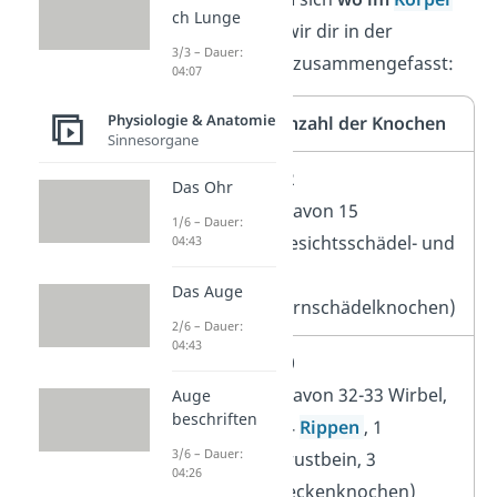
ch Lunge
befinden, haben wir dir in der
3/3 – Dauer:
folgenden Tabelle zusammengefasst:
04:07
Physiologie & Anatomie
Körperteil
Anzahl der Knochen
Sinnesorgane
Schädel
22
Das Ohr
(davon 15
1/6 – Dauer:
Gesichtsschädel- und
04:43
7
Das Auge
Hirnschädelknochen)
2/6 – Dauer:
04:43
Rumpf
60
(davon 32-33 Wirbel,
Auge
beschriften
24
Rippen
, 1
3/6 – Dauer:
Brustbein, 3
04:26
Beckenknochen)