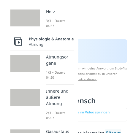
Herz
3/3 – Dauer:
04:37
Physiologie & Anatomie
Atmung
Atmungsor
gane
Nach Beantwortung speichern wir deine Antwort, um Studyflix
1/3 – Dauer:
zu verbessern. Mehr dazu erfährst du in unserer
04:50
Datenschutzerklärung
.
Innere und
äußere
Knochen Mensch
Atmung
zur Stelle im Video springen
2/3 – Dauer:
(01:05)
05:07
Gasaustaus
Wie viele Knochen
sich
wo im
Körper