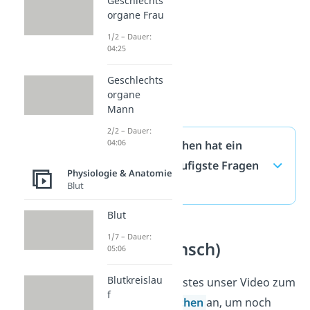
Geschlechts
organe Frau
1/2 – Dauer:
04:25
Geschlechts
organe
Mann
2/2 – Dauer:
04:06
Wie viele Knochen hat ein
Mensch? — häufigste Fragen
Physiologie & Anatomie
(ausklappen)
Blut
Blut
1/7 – Dauer:
Skelett (Mensch)
05:06
Blutkreislau
Schau dir als Nächstes unser Video zum
f
Skelett des Menschen
an, um noch