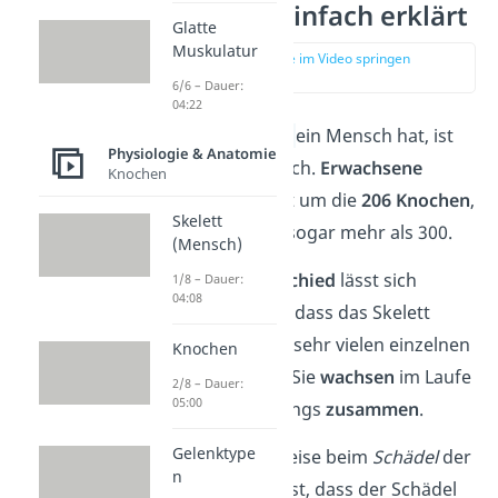
Menschen einfach erklärt
Glatte
Muskulatur
zur Stelle im Video springen
(00:12)
6/6 – Dauer:
04:22
Wie viele
Knochen
ein Mensch hat, ist
Physiologie & Anatomie
sehr unterschiedlich.
Erwachsene
Knochen
haben dabei meist um die
206 Knochen
,
Skelett
bei Babys sind es sogar mehr als 300.
(Mensch)
Der große
Unterschied
lässt sich
1/8 – Dauer:
04:08
dadurch erklären, dass das Skelett
anfangs noch aus sehr vielen einzelnen
Knochen
Knochen besteht. Sie
wachsen
im Laufe
2/8 – Dauer:
05:00
des Lebens allerdings
zusammen
.
Gelenktype
Das ist beispielsweise beim
Schädel
der
n
Fall. Grund dafür ist, dass der Schädel