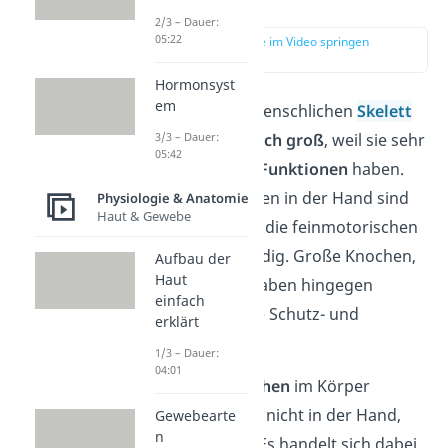
Knochen
2/3 – Dauer:
05:22
zur Stelle im Video springen
(01:52)
Hormonsyst
em
Die Knochen im menschlichen
Skelett
sind
unterschiedlich groß
, weil sie sehr
3/3 – Dauer:
05:42
unterschiedliche Funktionen
haben.
Die kleinen Knochen in der Hand sind
Physiologie & Anatomie
Haut & Gewebe
beispielsweise für die feinmotorischen
Aufgaben notwendig. Große Knochen,
Aufbau der
Haut
wie das Becken, haben hingegen
einfach
insbesondere eine Schutz- und
erklärt
Stützfunktion.
1/3 – Dauer:
04:01
Der
kleinste Knochen
im Körper
befindet sich aber nicht in der Hand,
Gewebearte
n
sondern im
Ohr
. Es handelt sich dabei