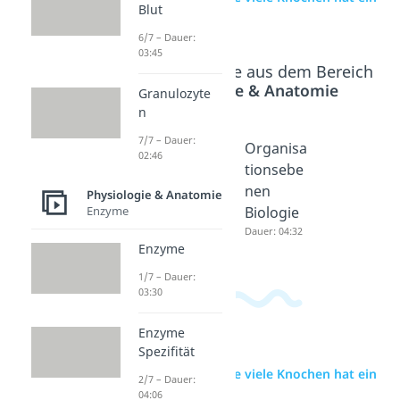
Blut
Mensch?
6/7 – Dauer:
03:45
Beliebte Inhalte aus dem Bereich
Physiologie & Anatomie
Granulozyte
n
7/7 – Dauer:
Gebiss
Skelett
Organisa
02:46
(Mensch)
Dauer: 04:42
tionsebe
Dauer: 04:41
nen
Physiologie & Anatomie
Enzyme
Biologie
Dauer: 04:32
Enzyme
1/7 – Dauer:
03:30
Enzyme
Spezifität
zur Videoseite: Wie viele Knochen hat ein
2/7 – Dauer:
Mensch?
04:06