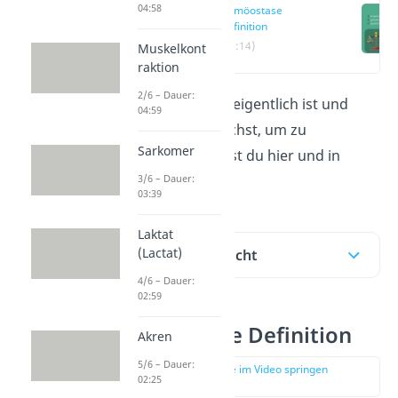
04:58
Homöostase
Definition
(00:14)
Muskelkont
raktion
2/6 – Dauer:
Was Homöostase eigentlich ist und
04:59
wieso du sie brauchst, um zu
Sarkomer
überleben, erfährst du hier und in
3/6 – Dauer:
unserem
Video!
03:39
Laktat
(Lactat)
Inhaltsübersicht
4/6 – Dauer:
02:59
Homöostase Definition
Akren
5/6 – Dauer:
zur Stelle im Video springen
02:25
(00:14)