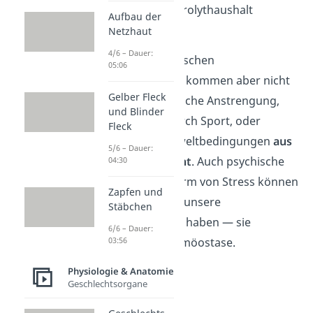
Wasser- und Elektrolythaushalt
Aufbau der
angewiesen.
Netzhaut
4/6 – Dauer:
Unsere physiologischen
05:06
Körperfunktionen kommen aber nicht
Gelber Fleck
nur durch körperliche Anstrengung,
und Blinder
beispielsweise durch Sport, oder
Fleck
ungewohnte Umweltbedingungen
aus
5/6 – Dauer:
dem Gleichgewicht
. Auch psychische
04:30
Belastungen in Form von Stress können
Zapfen und
einen Einfluss auf unsere
Stäbchen
Körperfunktionen haben — sie
6/6 – Dauer:
stören unsere Homöostase.
03:56
Physiologie & Anatomie
Geschlechtsorgane