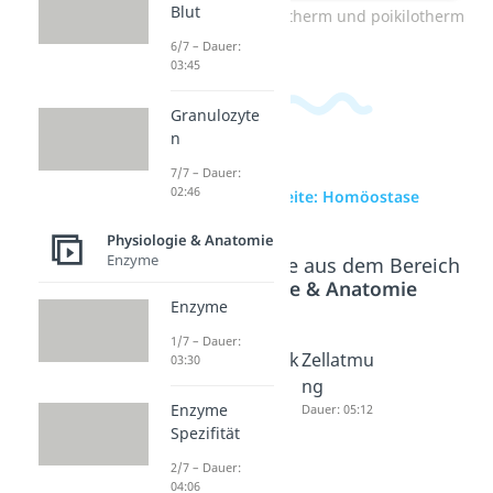
Blut
Zum Video: Homoiotherm und poikilotherm
6/7 – Dauer:
03:45
Granulozyte
n
7/7 – Dauer:
02:46
zur Videoseite: Homöostase
Physiologie & Anatomie
Enzyme
Beliebte Inhalte aus dem Bereich
Physiologie & Anatomie
Enzyme
1/7 – Dauer:
Blutzucke
Antibiotik
Zellatmu
03:30
rregulati
a und
ng
Enzyme
on
Milch
Dauer: 05:12
Spezifität
Dauer: 03:14
Dauer: 03:15
2/7 – Dauer:
04:06