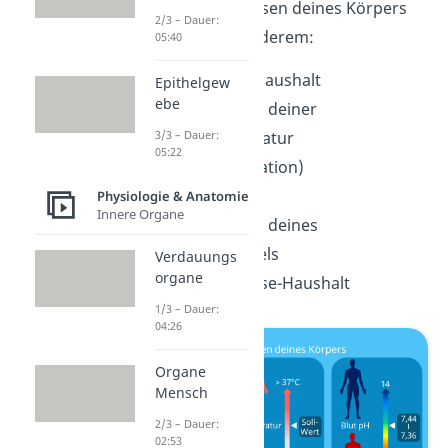
Zu den Homöostasen deines Körpers
2/3 – Dauer:
gehören unter anderem:
05:40
Dein Wasser-Haushalt
Epithelgew
ebe
Die Regulation deiner
3/3 – Dauer:
Körpertemperatur
05:22
(Thermoregulation)
Deine Reflexe
Physiologie & Anatomie
Innere Organe
Die Regulation deines
Hormonspiegels
Verdauungs
organe
Dein Säure-Base-Haushalt
1/3 – Dauer:
04:26
Organe
Mensch
2/3 – Dauer:
02:53