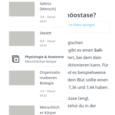
Gebiss
(Mensch)
Was ist Homöostase?
7/8 – Dauer:
04:41
zur Stelle im Video springen
(00:58)
Skelett
8/8 – Dauer:
Für deine physiologischen
04:42
Körperfunktionen gibt es einen
Soll-
Physiologie & Anatomie
Wert
, also einen Wert, bei dem dein
Menschlicher Körper
Körper optimal funktionieren kann. Für
die Temperatur sind es beispielsweise
Organisatio
nsebenen
36
°C
bis 37°C und dein Blut sollte einen
Biologie
pH-Wert zwischen 7,36 und 7,44 haben.
1/3 – Dauer:
04:32
Unter der Homöostase (engl.
homeostasis
) verstehst du in der
Menschlich
er Körper
Biologie sowohl