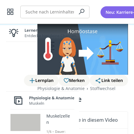
Suche
Neu: Karriere
Lernen lohnt sich!
Entdecke hier deine Chancen.
Lernplan
Merken
Link teilen
Physiologie & Anatomie
Stoffwechsel
Homöostase
Physiologie & Anatomie
Muskeln
Muskelzelle
Wichtige Inhalte in diesem Video
n
1/6 – Dauer: