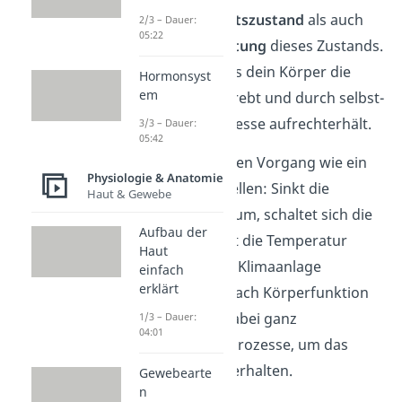
den
Gleichgewichtszustand
als auch
2/3 – Dauer:
05:22
die
Aufrechterhaltung
dieses Zustands.
Das bedeutet, dass dein Körper die
Hormonsyst
em
Homöostase anstrebt und durch selbst-
regulierende Prozesse aufrechterhält.
3/3 – Dauer:
05:42
Du kannst dir diesen Vorgang wie ein
Physiologie & Anatomie
Thermostat vorstellen: Sinkt die
Haut & Gewebe
Temperatur im Raum, schaltet sich die
Aufbau der
Heizung ein, steigt die Temperatur
Haut
dagegen, wird die Klimaanlage
einfach
erklärt
eingeschaltet. Je nach Körperfunktion
hat dein Körper dabei ganz
1/3 – Dauer:
04:01
unterschiedliche Prozesse, um das
Gleichgewicht zu erhalten.
Gewebearte
n