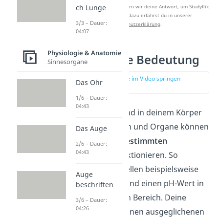
Nach Beantwortung speichern wir deine Antwort, um Studyflix
ch Lunge
zu verbessern. Mehr dazu erfährst du in unserer
3/3 – Dauer:
Datenschutzerklärung
.
04:07
Physiologie & Anatomie
Homöostase Bedeutung
Sinnesorgane
zur Stelle im Video springen
Das Ohr
(01:23)
1/6 – Dauer:
04:43
Gleichgewichte sind in deinem Körper
unerlässlich. Zellen und Organe können
Das Auge
nämlich nur bei
bestimmten
2/6 – Dauer:
04:43
Bedingungen
funktionieren. So
brauchen deine Zellen beispielsweise
Auge
eine Temperatur und einen pH-Wert in
beschriften
einem bestimmten Bereich. Deine
3/6 – Dauer:
04:26
Organe sind auf einen ausgeglichenen