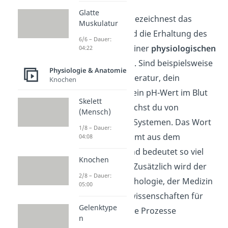
Glatte
Die Homöostase bezeichnest das
Muskulatur
Gleichgewicht
und die Erhaltung des
6/6 – Dauer:
Gleichgewichts deiner
physiologischen
04:22
Körperfunktionen
. Sind beispielsweise
Physiologie & Anatomie
deine Körpertemperatur, dein
Knochen
Blutzucker oder dein pH-Wert im Blut
Skelett
ausgeglichen, sprichst du von
(Mensch)
homöostatischen Systemen. Das Wort
1/8 – Dauer:
Homöostase stammt aus dem
04:08
Altgriechischen und bedeutet so viel
Knochen
wie ‚Gleichstand‘. Zusätzlich wird der
2/8 – Dauer:
Begriff in der Psychologie, der Medizin
05:00
und in den Sozialwissenschaften für
Gelenktype
selbst-regulierende Prozesse
n
verwendet.