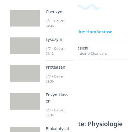
Coenzym
3/7 – Dauer:
04:46
zur Videoseite: Homöostase
Lysozym
Lernen lohnt sich!
4/7 – Dauer:
Entdecke hier deine Chancen.
04:12
Proteasen
5/7 – Dauer:
02:30
Enzymklass
en
6/7 – Dauer:
03:34
Weitere Inhalte: Physiologie
Biokatalysat
& Anatomie