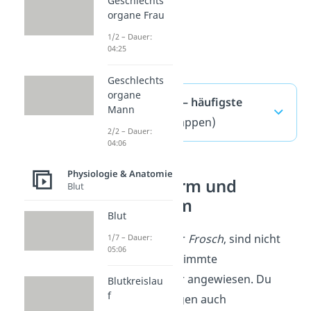
Geschlechts
organe Frau
1/2 – Dauer:
04:25
Geschlechts
organe
Homöostase — häufigste
Mann
Fragen
(ausklappen)
2/2 – Dauer:
04:06
Physiologie & Anatomie
Homoiotherm und
Blut
Poikilotherm
Blut
Viele Tiere, wie der
Frosch
, sind nicht
1/7 – Dauer:
05:06
auf eine ganz bestimmte
Körpertemperatur angewiesen. Du
Blutkreislau
f
nennst sie deswegen auch