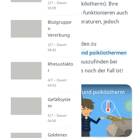
wechselwarm (poikilotherm).
I
hre
2/7 – Dauer:
03:09
Organe und Zellen funktionieren auch
bei kälteren Temperaturen, jedoch
Blutgruppe
n
langsamer.
Vererbung
Schau dir unser Video zu
3/7 – Dauer:
04:42
homoiothermen und poikilothermen
Tieren an, um herauszufinden bei
Rhesusfakto
welchen Tieren das noch der Fall ist!
r
4/7 – Dauer:
04:53
Gefäßsyste
m
5/7 – Dauer:
04:50
Goldenes