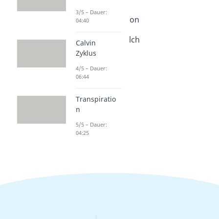
Dauer: 02:15
3/5 – Dauer:
Blutzuckerregulation
04:40
Dauer: 03:14
Antibiotika und Milch
Calvin
Dauer: 03:15
Zyklus
4/5 – Dauer:
06:44
Transpiratio
n
5/5 – Dauer:
04:25