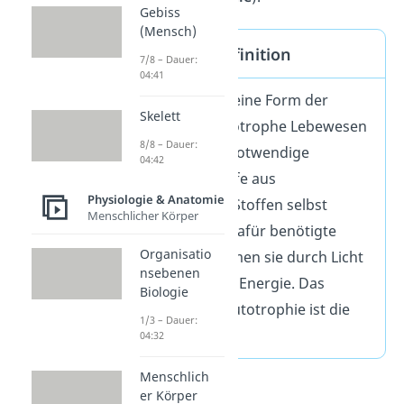
Gebiss
(Mensch)
Autotroph Definition
7/8 – Dauer:
04:41
Autotrophie ist
eine Form der
Skelett
Ernährung. Autotrophe Lebewesen
8/8 – Dauer:
können lebensnotwendige
04:42
organische Stoffe aus
Physiologie & Anatomie
anorganischen Stoffen selbst
Menschlicher Körper
herstellen. Die dafür benötigte
Organisatio
Energie bekommen sie durch Licht
nsebenen
oder chemische Energie. Das
Biologie
Gegenteil der Autotrophie ist die
1/3 – Dauer:
Heterotrophie.
04:32
Menschlich
er Körper