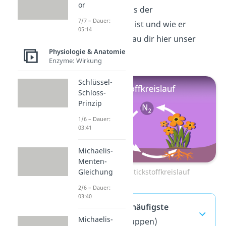
or
Du weißt nicht, was der
7/7 – Dauer:
Stickstoffkreislauf ist und wie er
05:14
abläuft? Dann schau dir hier unser
Physiologie & Anatomie
Video dazu an!
Enzyme: Wirkung
Schlüssel-
Schloss-
Prinzip
1/6 – Dauer:
03:41
Michaelis-
Menten-
Zum Video: Stickstoffkreislauf
Gleichung
2/6 – Dauer:
03:40
Autotroph — häufigste
Michaelis-
Fragen
(ausklappen)