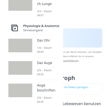
ch Lunge
3/3 – Dauer:
04:07
Physiologie & Anatomie
Sinnesorgane
Das Ohr
1/6 – Dauer:
04:43
Nach Beantwortung speichern wir deine Antwort, um Studyflix
zu verbessern. Mehr dazu erfährst du in unserer
Datenschutzerklärung
.
Das Auge
2/6 – Dauer:
04:43
Photoautotroph
Auge
zur Stelle im Video springen
beschriften
(01:04)
3/6 – Dauer:
04:26
Photoautotrophe Lebewesen benutzen