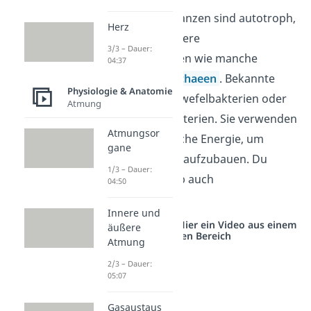
Aber nicht nur Pflanzen sind autotroph,
Herz
sondern auch andere
3/3 – Dauer:
Primärproduzenten wie manche
04:37
Bakterien
und
Archaeen
. Bekannte
Physiologie & Anatomie
Beispiele sind Schwefelbakterien oder
Atmung
nitrifizierende Bakterien. Sie verwenden
Atmungsor
statt Licht chemische Energie, um
gane
organische Stoffe aufzubauen. Du
1/3 – Dauer:
nennst sie deshalb auch
04:50
chemoautotroph
.
Innere und
Studyflix vernetzt: Hier ein Video aus einem
äußere
anderen Bereich
Atmung
2/3 – Dauer:
05:07
Gasaustaus