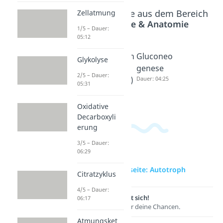
Beliebte Inhalte aus dem Bereich
Zellatmung
Physiologie & Anatomie
1/5 – Dauer:
05:12
Heterotr
Adenosin
Gluconeo
Glykolyse
oph
triphosp
genese
2/5 – Dauer:
Dauer: 03:00
hat (ATP)
Dauer: 04:25
05:31
Dauer: 06:18
Oxidative
Decarboxyli
erung
3/5 – Dauer:
06:29
zur Videoseite: Autotroph
Citratzyklus
4/5 – Dauer:
Lernen lohnt sich!
06:17
Entdecke hier deine Chancen.
Atmungsket