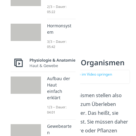
2/3 – Dauer:
05:22
Hormonsyst
em
3/3 – Dauer:
05:42
Physiologie & Anatomie
Autotrophe Organismen
Haut & Gewebe
zur Stelle im Video springen
Aufbau der
(00:44)
Haut
einfach
Autotrophe Organismen stellen also
erklärt
ihre Stoffe, die sie zum Überleben
1/3 – Dauer:
brauchen, selbst her. Das heißt, sie
04:01
ernähren sich selbst. Sie müssen daher
Gewebearte
keine anderen Tiere oder Pflanzen
n