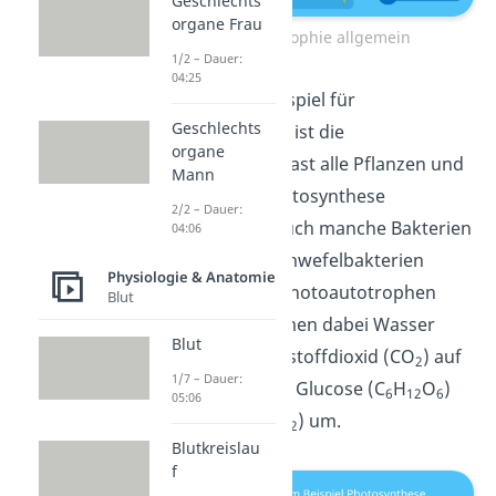
Geschlechts
organe Frau
Photoautotrophie allgemein
1/2 – Dauer:
04:25
Ein bekanntes Beispiel für
Geschlechts
Photoautotrophie ist die
organe
Photosynthese
. Fast alle Pflanzen und
Mann
Algen können Photosynthese
2/2 – Dauer:
betreiben. Aber auch manche Bakterien
04:06
wie die grünen Schwefelbakterien
Physiologie & Anatomie
können das. Die photoautotrophen
Blut
Organismen nehmen dabei Wasser
Blut
(H
O) und Kohlenstoffdioxid (CO
) auf
2
2
1/7 – Dauer:
und wandeln es in Glucose (C
H
O
)
6
12
6
05:06
und Sauerstoff (O
) um.
2
Blutkreislau
f