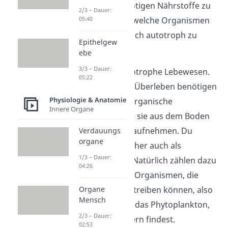
fressen, um die nötigen Nährstoffe zu
2/3 – Dauer:
bekommen. Aber welche Organismen
05:40
sind in der Lage, sich autotroph zu
Epithelgew
ernähren?
ebe
3/3 – Dauer:
Pflanzen
sind autotrophe Lebewesen.
05:22
Alles, was sie zum Überleben benötigen
Physiologie & Anatomie
sind Licht und anorganische
Innere Organe
Verbindungen, die sie aus dem Boden
oder aus der Luft aufnehmen. Du
Verdauungs
organe
bezeichnest sie daher auch als
1/3 – Dauer:
photoautotroph
. Natürlich zählen dazu
04:26
auch alle anderen Organismen, die
Photosynthese betreiben können, also
Organe
Mensch
zum Beispiel auch das Phytoplankton,
2/3 – Dauer:
das du in Gewässern findest.
02:53