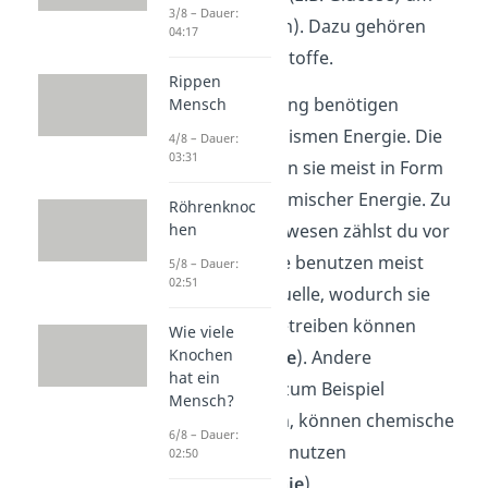
3/8 – Dauer:
(Primärproduktion). Dazu gehören
04:17
Bau- und Reservestoffe.
Rippen
Für die Umwandlung benötigen
Mensch
autotrophe Organismen Energie. Die
4/8 – Dauer:
03:31
Energie bekommen sie meist in Form
von Licht oder chemischer Energie. Zu
Röhrenknoc
hen
autotrophen Lebewesen zählst du vor
allem
Pflanzen
. Sie benutzen meist
5/8 – Dauer:
02:51
Licht als Energiequelle, wodurch sie
Photosynthese
betreiben können
Wie viele
Knochen
(
Photoautotrophie
). Andere
hat ein
Organismen, wie zum Beispiel
Mensch?
Schwefelbakterien, können chemische
6/8 – Dauer:
Energie als Quelle nutzen
02:50
(
Chemoautotrophie
).