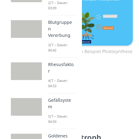
2/7 – Dauer:
03:09
Blutgruppe
n
Vererbung
3/7 – Dauer:
04:42
Photoautotrophie am Beispiel Photosynthese
Rhesusfakto
r
4/7 – Dauer:
04:53
Gefäßsyste
m
5/7 – Dauer:
04:50
Chemoautotroph
Goldenes