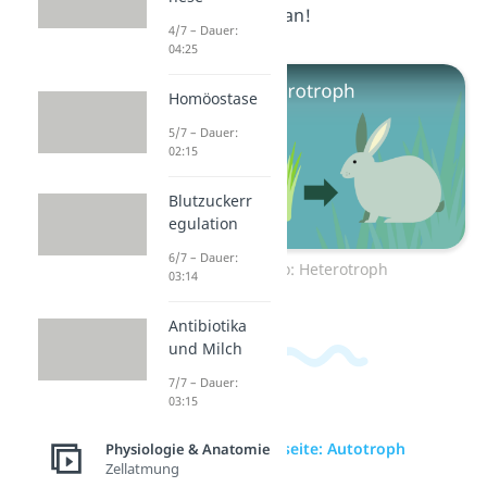
unser Video dazu an!
4/7 – Dauer:
04:25
Homöostase
5/7 – Dauer:
02:15
Blutzuckerr
egulation
6/7 – Dauer:
Zum Video: Heterotroph
03:14
Antibiotika
und Milch
7/7 – Dauer:
03:15
zur Videoseite: Autotroph
Physiologie & Anatomie
Zellatmung