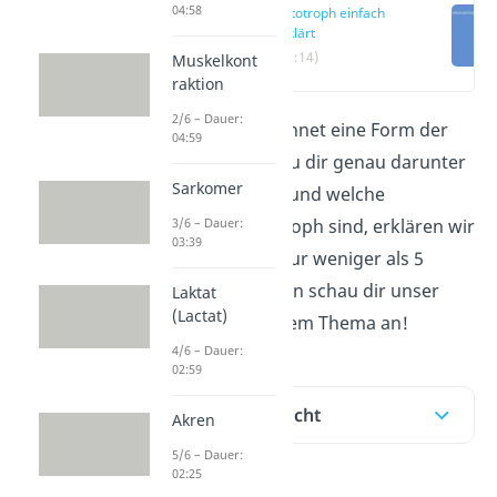
04:58
Autotroph einfach
erklärt
(00:14)
Muskelkont
raktion
2/6 – Dauer:
Autotroph
bezeichnet eine Form der
04:59
Ernährung. Was du dir genau darunter
Sarkomer
vorstellen kannst und welche
3/6 – Dauer:
Lebewesen autotroph sind, erklären w
ir
03:39
dir hier. Du hast nur weniger als 5
Minuten Zeit? Dann schau dir unser
Laktat
(Lactat)
kurzes Video zu dem Thema an!
4/6 – Dauer:
02:59
Inhaltsübersicht
Akren
5/6 – Dauer:
02:25