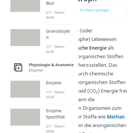
Blut
zur Stelle im Video springen
6/7 – Dauer:
(01:53)
03:45
Chemoautotrophe (oder
Granulozyte
n
chemolithoautotrophe) Lebewesen
7/7 – Dauer:
verwenden
chemische Energie
als
02:46
Quelle, um aus anorganischen Stoffen
organische Stoffe herzustellen. Das
Physiologie & Anatomie
Enzyme
läuft so ab, dass durch chemische
Umsetzung von anorganischen Stoffen
Enzyme
wie Kohlenstoffdioxid (CO
) Energie frei
2
1/7 – Dauer:
03:30
wird. Die nutzen dann die
chemoautotrophen Organismen zum
Enzyme
Aufbau organischer Stoffe wie
Methan
Spezifität
(CH
). Dabei werden die anorganischen
2/7 – Dauer:
4
04:06