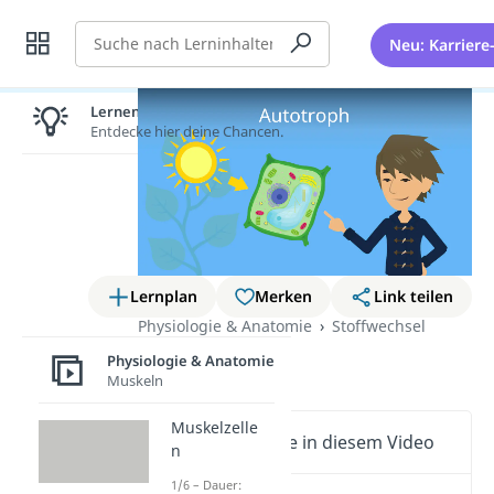
Suche
Neu: Karriere
Lernen lohnt sich!
Entdecke hier deine Chancen.
Lernplan
Merken
Link teilen
Physiologie & Anatomie
Stoffwechsel
Autotroph
Physiologie & Anatomie
Muskeln
Muskelzelle
Wichtige Inhalte in diesem Video
n
1/6 – Dauer: