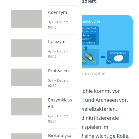
Stoffe meistens
oxidiert
.
Coenzym
3/7 – Dauer:
04:46
Lysozym
4/7 – Dauer:
04:12
Proteasen
Chemoautotrophie
5/7 – Dauer:
02:30
Die Chemoautotrophie kommt vor
allem bei Bakterien und Archaeen vor.
Enzymklass
en
Beispiele sind Schwefelbakterien,
6/7 – Dauer:
Methanbil
dner und nitrifizierende
03:34
Bakterien. Letztere spielen im
Stickstoffkreislauf
eine wichtige Rolle.
Biokatalysat