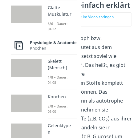
Autotroph einfach erklärt
Glatte
Muskulatur
zur Stelle im Video springen
(00:14)
6/6 – Dauer:
04:22
Der Begriff
a
utotroph bzw.
Physiologie & Anatomie
Autotrophie
bedeutet aus dem
Knochen
Griechischen übersetzt soviel wie
Skelett
„Selbsternährung“. Das heißt, es gibt
(Mensch)
Lebewesen, die ihre
1/8 – Dauer:
lebensnotwendigen Stoffe komplett
04:08
selbst herstellen können. Das
Knochen
bezeichnest du dann als autotrophe
2/8 – Dauer:
Ernährung. Dafür nehmen sie
05:00
anorganische
Stoffe (z.B. CO
) aus ihrer
2
Gelenktype
Umwelt auf und wandeln sie in
n
organische
Stoffe (z.B. Glucose) um