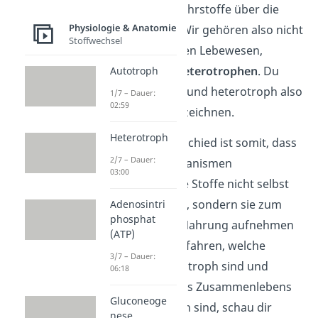
einige wichtige Nährstoffe über die
Physiologie & Anatomie
Nahrung zu uns. Wir gehören also nicht
Stoffwechsel
zu den autotrophen Lebewesen,
sondern zu den
heterotrophen
. Du
Autotroph
kannst autotroph und heterotroph also
1/7 – Dauer:
02:59
als
Gegenteile
bezeichnen.
Heterotroph
Der größte Unterschied ist somit, dass
2/7 – Dauer:
heterotrophe Organismen
03:00
le
bensnotwendige Stoffe nicht selbst
herstellen können, sondern sie zum
Adenosintri
phosphat
Beispiel über die Nahrung aufnehmen
(ATP)
müssen. Um zu erfahren, welche
3/7 – Dauer:
Lebewesen heterotroph sind und
06:18
welche Formen des Zusammenlebens
Gluconeoge
daraus entstanden sind, schau dir
nese