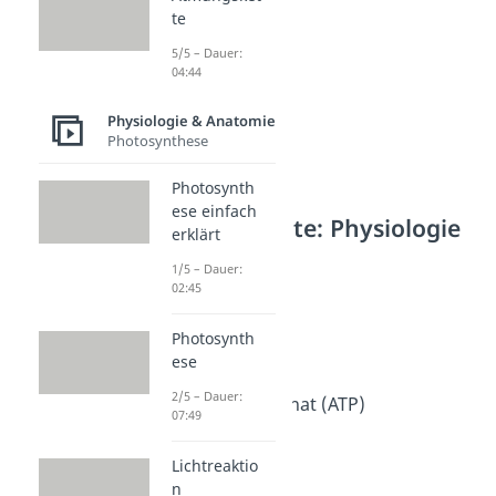
te
5/5 – Dauer:
04:44
Physiologie & Anatomie
Photosynthese
Photosynth
ese einfach
Weitere Inhalte: Physiologie
erklärt
& Anatomie
1/5 – Dauer:
Stoffwechsel
02:45
Autotroph
Dauer: 02:59
Photosynth
Heterotroph
ese
Dauer: 03:00
2/5 – Dauer:
Adenosintriphosphat (ATP)
07:49
Dauer: 06:18
Gluconeogenese
Lichtreaktio
Dauer: 04:25
n
Homöostase