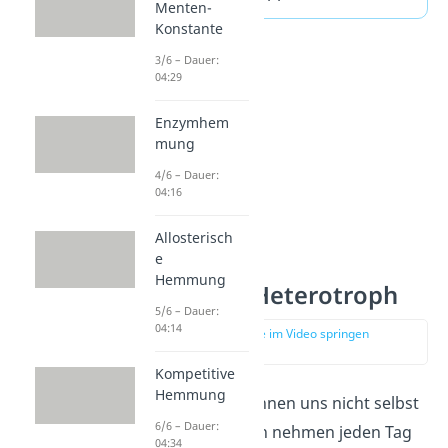
Menten-
Konstante
3/6 – Dauer:
04:29
Enzymhem
mung
4/6 – Dauer:
04:16
Allosterisch
e
Hemmung
Autotroph Heterotroph
5/6 – Dauer:
04:14
zur Stelle im Video springen
(02:28)
Kompetitive
Hemmung
Wir Menschen können uns nicht selbst
6/6 – Dauer:
ernähren, sondern nehmen jeden Tag
04:34