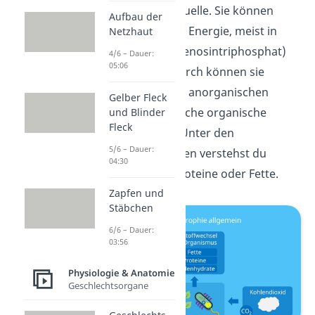
Licht
als Energiequelle. Sie können
Aufbau der
Licht in chemische Energie, meist in
Netzhaut
Form von
ATP
(Adenosintriphosphat)
4/6 – Dauer:
05:06
umwandeln. Dadurch können sie
aus energiearmen anorganischen
Gelber Fleck
Stoffen energiereiche organische
und Blinder
Fleck
Stoffe aufbauen. Unter den
5/6 – Dauer:
organischen Stoffen verstehst du
04:30
Kohlenhydrate, Proteine oder Fette.
Zapfen und
Stäbchen
6/6 – Dauer:
03:56
Physiologie & Anatomie
Geschlechtsorgane