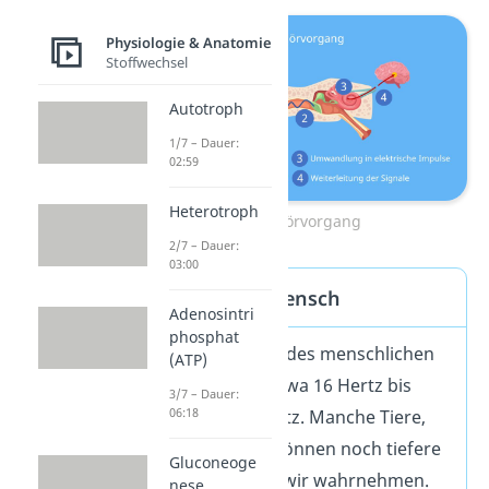
Physiologie & Anatomie
Stoffwechsel
Autotroph
1/7 – Dauer:
02:59
Heterotroph
Der Hörvorgang
2/7 – Dauer:
03:00
Hörbereich Mensch
Adenosintri
phosphat
Der Hörbereich des menschlichen
(ATP)
Ohrs liegt bei etwa 16 Hertz bis
3/7 – Dauer:
06:18
max. 20.000 Hertz. Manche Tiere,
wie Elefanten, können noch tiefere
Gluconeoge
Frequenzen als wir wahrnehmen.
nese