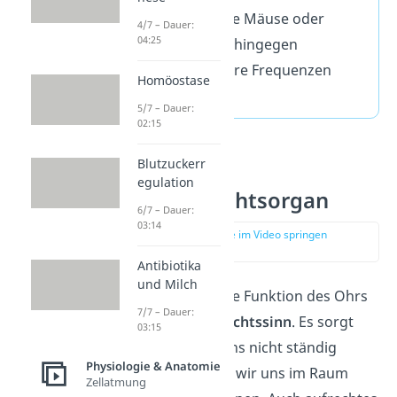
Andere Tiere, wie Mäuse oder
4/7 – Dauer:
04:25
Delfine, können hingegen
wesentlich höhere Frequenzen
Homöostase
wahrnehmen.
5/7 – Dauer:
02:15
Blutzuckerr
Das Ohr als
egulation
Gleichgewichtsorgan
6/7 – Dauer:
03:14
zur Stelle im Video springen
(03:27)
Antibiotika
und Milch
Die zweite wichtige Funktion des Ohrs
7/7 – Dauer:
ist der
Gleichgewichtssinn
. Es sorgt
03:15
also dafür, dass uns nicht ständig
Physiologie & Anatomie
schwindlig ist und wir uns im Raum
Zellatmung