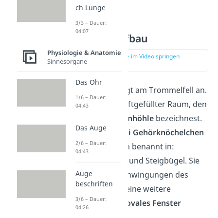
ch Lunge
3/3 – Dauer:
04:07
Mittelohr Aufbau
Physiologie & Anatomie
zur Stelle im Video springen
Sinnesorgane
(01:15)
Das Ohr
Das
Mittelohr
fängt am Trommelfell an.
1/6 – Dauer:
Darauf folgt ein luftgefüllter Raum, den
04:43
du auch als
Paukenhöhle
bezeichnest.
Das Auge
Hier liegen
die
drei
Gehörknöchelche
n
2/6 – Dauer:
— nach ihrer Form benannt in:
04:43
Hammer, Amboss und Steigbügel. Sie
Auge
übertragen die Schwingungen des
beschriften
Trommelfells auf eine weitere
3/6 – Dauer:
Membran, die du
ovales Fenster
04:26
nennst.