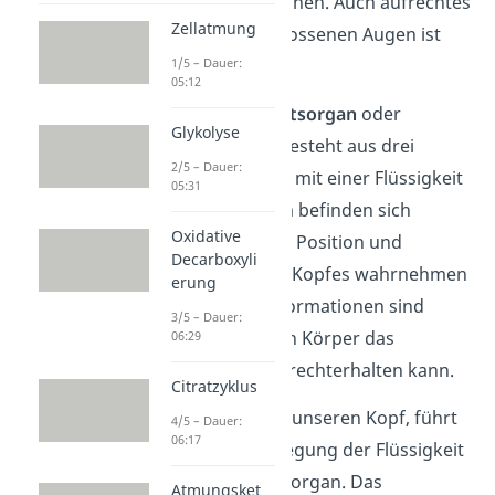
zurechtfinden können. Auch aufrechtes
Zellatmung
Stehen mit geschlossenen Augen ist
dadurch möglich.
1/5 – Dauer:
05:12
Das
Gleichgewichtsorgan
oder
Glykolyse
Vestibularorgan besteht aus drei
2/5 – Dauer:
Bogengängen, die mit einer Flüssigkeit
05:31
gefüllt sind. In ihm befinden sich
Oxidative
Haarzellen, die die Position und
Decarboxyli
Bewegung deines Kopfes wahrnehmen
erung
können. Diese Informationen sind
3/5 – Dauer:
wichtig, damit dein Körper das
06:29
Gleichgewicht aufrechterhalten kann.
Citratzyklus
Bewegen wir jetzt unseren Kopf, führt
4/5 – Dauer:
06:17
dies zu einer Bewegung der Flüssigkeit
im Gleichgewichtsorgan. Das
Atmungsket