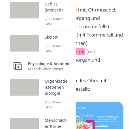
Gebiss
dem
Außenohr
(mit Ohrmuschel,
(Mensch)
äußerem Gehörgang und
7/8 – Dauer:
04:41
Außenseite des Trommelfells)
dem
Mittelohr
(mit Trommelfell und
Skelett
Gehörknöchelchen)
8/8 – Dauer:
und dem
Innenohr
(mit
04:42
Gleichgewichtsorgan und
Physiologie & Anatomie
Hörschnecke)
Menschlicher Körper
Hier ist der Aufbau des Ohrs mit
Organisatio
nsebenen
Beschriftung dargestellt:
Biologie
1/3 – Dauer:
04:32
Menschlich
er Körper