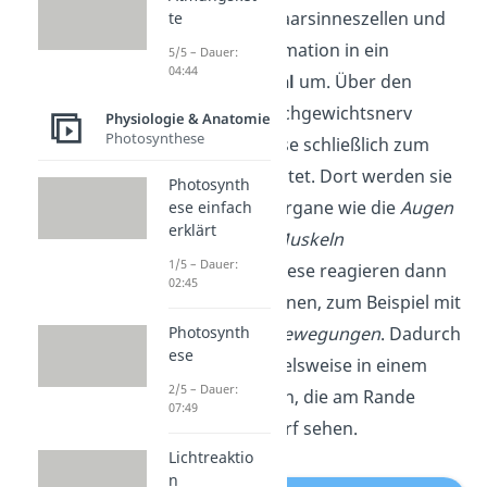
registrieren die Haarsinneszellen und
te
wandeln die Information in ein
5/5 – Dauer:
04:44
elektrisches Signal
um. Über den
sogenannten Gleichgewichtsnerv
Physiologie & Anatomie
Photosynthese
werden die Impulse schließlich zum
Gehirn weitergeleitet. Dort werden sie
Photosynth
dann an andere Organe wie die
Augen
ese einfach
erklärt
oder bestimmte
Muskeln
1/5 – Dauer:
weitergegeben. Diese reagieren dann
02:45
auf die Informationen, zum Beispiel mit
schnellen Augenbewegungen
. Dadurch
Photosynth
ese
können wir beispielsweise in einem
2/5 – Dauer:
Karussell Personen, die am Rande
07:49
stehen, noch scharf sehen.
Lichtreaktio
n