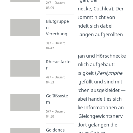
eigentlichen Hörorgan, der
2/7 – Dauer:
Hörschnecke
(Schnecke, Cochlea). Der
03:09
Name ‚Schnecke‘ kommt nicht von
Blutgruppe
ungefähr — es handelt sich dabei
n
Vererbung
nämlich um einen langen aufgerollten
Schlauch.
3/7 – Dauer:
04:42
Gleichgewichtsorgan und Hörschnecke
Rhesusfakto
sind insgesamt ähnlich aufgebaut:
r
Beide sind mit Flüssigkeit (
Perilymphe
4/7 – Dauer:
und
Endolymphe
) gefüllt und sind mit
04:53
feinen Flimmerhärchen ausgekleidet —
Gefäßsyste
den
Haarzellen
. Dabei handelt es sich
m
um Sinneszellen, die Informationen an
5/7 – Dauer:
den Hörnerv bzw. Gleichgewichtsnerv
04:50
weitergeben. Vor dort gelangen die
Goldenes