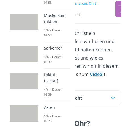
04:58
Was ist das Ohr?
(00:14)
Muskelkont
raktion
2/6 – Dauer:
Das menschliche Ohr ist ein
04:59
Sinnesorgan, mit dem wir hören und
Sarkomer
unser Gleichgewicht halten können.
3/6 – Dauer:
Wie es aufgebaut ist und wie es
03:39
funktioniert, erklären wir dir in diesem
Beitrag.
Hier geht’s zum
Video
!
Laktat
(Lactat)
4/6 – Dauer:
02:59
Inhaltsübersicht
Akren
5/6 – Dauer:
02:25
Was ist das Ohr?