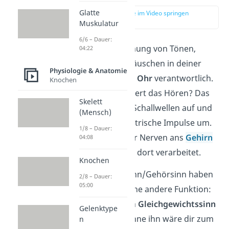
Glatte
zur Stelle im Video springen
(00:14)
Muskulatur
6/6 – Dauer:
Für die Wahrnehmung von Tönen,
04:22
Klängen oder Geräuschen in deiner
Physiologie & Anatomie
Umgebung ist das
Ohr
verantwortlich.
Knochen
Aber wie funktioniert das Hören? Das
Skelett
Ohr nimmt dabei Schallwellen auf und
(Mensch)
wandelt sie in elektrische Impulse um.
1/8 – Dauer:
Diese werden über Nerven ans
Gehirn
04:08
weitergeleitet und dort verarbeitet.
Knochen
Neben dem Hörsinn/Gehörsinn haben
2/8 – Dauer:
05:00
die Ohren noch eine andere Funktion:
Sie sind für deinen
Gleichgewichtssinn
Gelenktype
verantwortlich. Ohne ihn wäre dir zum
n