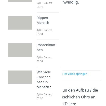
Beispiel ständig schwindlig.
3/8 – Dauer:
04:17
Rippen
Mensch
4/8 – Dauer:
03:31
Röhrenknoc
hen
5/8 – Dauer:
02:51
Ohr Aufbau
Wie viele
zur Stelle im Video springen
Knochen
(00:44)
hat ein
Mensch?
Schauen wir uns nun den Aufbau / die
6/8 – Dauer:
Anatomie des menschlichen Ohrs an.
02:50
Es besteht aus drei Teilen: