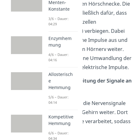
Menten-
flüssigkeitsgefüllten Hörschnecke. Die
Konstante
Wellen sorgen schließlich dafür, dass
3/6 – Dauer:
sich auch die Haarzellen
04:29
(Haarsinneszellen) verbiegen. Dabei
Enzymhem
lösen sie elektrische Impulse aus und
mung
geben diese an den Hörnerv weiter.
4/6 – Dauer:
Hier erfolgt also eine Umwandlung der
04:16
Schwingungen in elektrische Impulse.
Allosterisch
Schritt 4: Weiterleitung der Signale an
e
Hemmung
das Gehirn
5/6 – Dauer:
Der Hörnerv leitet die Nervensignale
04:14
schließlich an das Gehirn weiter. Dort
Kompetitive
werden die Signale verarbeitet, sodass
Hemmung
du etwas hörst.
6/6 – Dauer:
04:34