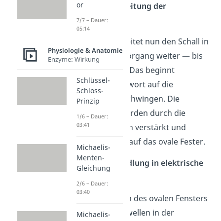
or
Schritt 2: Weiterleitung der
Schallwellen
7/7 – Dauer:
05:14
Die Ohrmuschel leitet nun den Schall in
Physiologie & Anatomie
den äußeren Gehörgang weiter — bis
Enzyme: Wirkung
zum Trommelfell. Das beginnt
Schlüssel-
daraufhin als ‚Antwort auf die
Schloss-
Schallwellen‘ zu schwingen. Die
Prinzip
Schwingungen werden durch die
1/6 – Dauer:
03:41
Gehörknöchelchen verstärkt und
treffen daraufhin auf das ovale Fester.
Michaelis-
Menten-
Schritt 3: Umwandlung in elektrische
Gleichung
Impulse
2/6 – Dauer:
03:40
Die Schwingungen des ovalen Fensters
sorgen für Druckwellen in der
Michaelis-