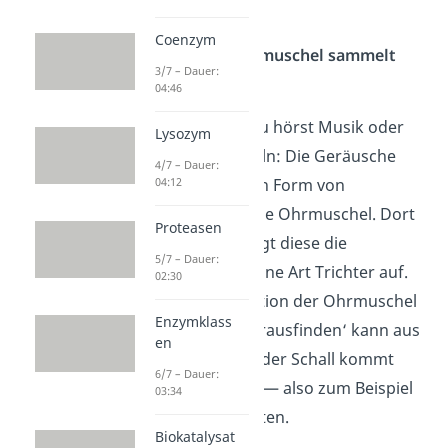
das Gehör genau?
Coenzym
Schritt 1: Die Ohrmuschel sammelt
3/7 – Dauer:
den Schall
04:46
Nehmen wir an, du hörst Musik oder
Lysozym
das Telefon klingeln: Die Geräusche
4/7 – Dauer:
treffen zunächst in Form von
04:12
Schallwellen auf die Ohrmuschel. Dort
Proteasen
angekommen fängt diese die
5/7 – Dauer:
Schallwellen wie eine Art Trichter auf.
02:30
Eine weitere Funktion der Ohrmuschel
Enzymklass
ist es, dass sie ‚herausfinden‘ kann aus
en
welcher Richtung der Schall kommt
6/7 – Dauer:
(Richtungshören) — also zum Beispiel
03:34
von oben oder unten.
Biokatalysat