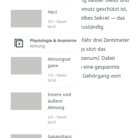
vor Staub oder Schmutz geschützt ist,
Herz
ist ein klebriges, gelbes Sekret — das
3/3 – Dauer:
Ohrenschmalz — zuständig.
04:37
Am Ende des ungefähr drei Zentimeter
Physiologie & Anatomie
Atmung
langen Gehörgangs sitzt das
Trommelfell
(Tympanum)
. Dabei
Atmungsor
gane
handelt es sich um eine gespannte
Membran, die den Gehörgang vom
1/3 – Dauer:
04:50
Mittelohr trennt.
Innere und
äußere
Atmung
2/3 – Dauer:
05:07
Gasaustaus