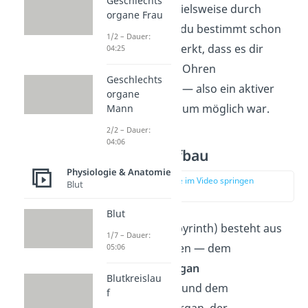
Geschlechts
blockiert ist, beispielsweise durch
organe Frau
Schleim
. Das hast du bestimmt schon
1/2 – Dauer:
einmal daran gemerkt, dass es dir
04:25
schwer fiel, deine ‚Ohren
Geschlechts
freizubekommen‘ — also ein aktiver
organe
Druckausgleich kaum möglich war.
Mann
2/2 – Dauer:
04:06
Innenohr Aufbau
Physiologie & Anatomie
zur Stelle im Video springen
Blut
(01:50)
Blut
Das
Innenohr
(Labyrinth) besteht aus
1/7 – Dauer:
zwei Kanalsystemen — dem
05:06
Gleichgewichtsorgan
Blutkreislau
(Vestibularorgan) und dem
f