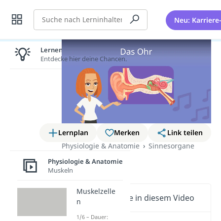
Suche
Neu: Karriere
Lernen lohnt sich!
Entdecke hier deine Chancen.
Lernplan
Merken
Link teilen
Physiologie & Anatomie
Sinnesorgane
Das Ohr
Physiologie & Anatomie
Muskeln
Muskelzelle
Wichtige Inhalte in diesem Video
n
1/6 – Dauer: