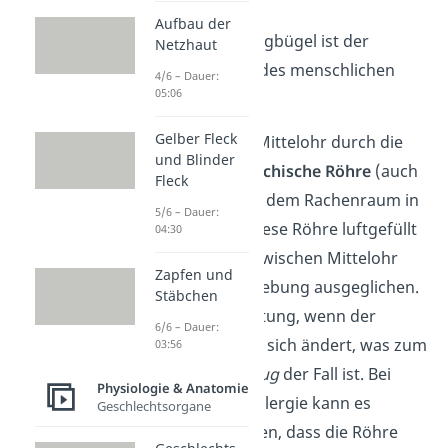
Aufbau der
Übrigens:
Der Steigbügel ist der
Netzhaut
kleinste Knochen des menschlichen
4/6 – Dauer:
05:06
Körpers.
Gelber Fleck
Zudem steht das Mittelohr durch die
und Blinder
sogenannte
Eustachische Röhre
(auch
Fleck
Ohrtrompete) mit dem Rachenraum in
5/6 – Dauer:
Verbindung. Da diese Röhre luftgefüllt
04:30
ist, ist der Druck zwischen Mittelohr
Zapfen und
und äußerer Umgebung ausgeglichen.
Stäbchen
Das ist von Bedeutung, wenn der
6/6 – Dauer:
Umgebungsdruck sich ändert, was zum
03:56
Beispiel
im Flugzeug
der Fall ist. Bei
Physiologie & Anatomie
Schnupfen oder Allergie kann es
Geschlechtsorgane
allerdings passieren, dass die Röhre