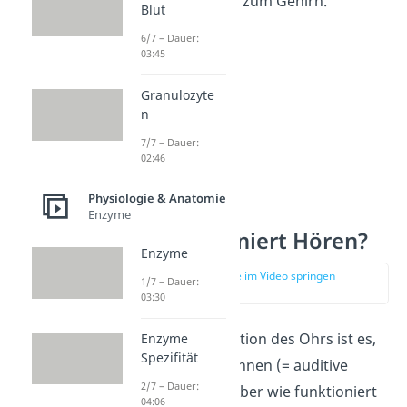
Signale schließlich zum Gehirn.
Blut
6/7 – Dauer:
03:45
Granulozyte
n
7/7 – Dauer:
02:46
Physiologie & Anatomie
Enzyme
Wie funktioniert Hören?
Enzyme
zur Stelle im Video springen
1/7 – Dauer:
(02:29)
03:30
Eine zentrale Funktion des Ohrs ist es,
Enzyme
Spezifität
dass wir hören können (= auditive
2/7 – Dauer:
Wahrnehmung). Aber wie funktioniert
04:06