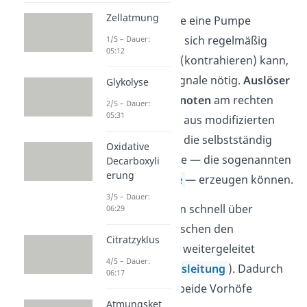
Zellatmung
Damit das Herz wie eine Pumpe
arbeiten kann und sich regelmäßig
1/5 – Dauer:
05:12
zusammenziehen (kontrahieren) kann,
sind elektrische Signale nötig.
Auslöser
Glykolyse
ist hier der
Sinusknoten
am rechten
2/5 – Dauer:
05:31
Vorhof. Er besteht aus modifizierten
Herzmuskelzellen, die selbstständig
Oxidative
elektrische Impulse — die sogenannten
Decarboxyli
erung
Aktionspotentiale
— erzeugen können.
3/5 – Dauer:
Diese können dann schnell über
06:29
Verbindungen zwischen den
Citratzyklus
Herzmuskelzellen
weitergeleitet
4/5 – Dauer:
werden (
Erregungsleitung
). Dadurch
06:17
können zunächst beide Vorhöfe
Atmungsket