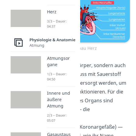
Herz
3/3 – Dauer:
04:37
Physiologie & Anatomie
Atmung
Aufbau Herz
Atmungsor
gane
Nicht nur unser Körper, sondern auch
das Herz selbst muss mit Sauerstoff
1/3 – Dauer:
04:50
und Nährstoffen versorgt werden, um
einwandfrei zu funktionieren. Für die
Innere und
äußere
Blutversorgung des Organs sind
Atmung
spezielle Gefäße — die
2/3 – Dauer:
Herzkranzgefäße
05:07
(Koronararterien/Koronargefäße) —
Gasaustaus
zuständig. Sie sind, wie ihr Name