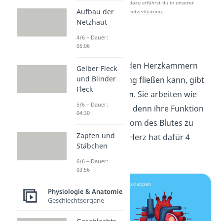
zu verbessern. Mehr dazu erfährst du in unserer
Aufbau der
Datenschutzerklärung
.
Netzhaut
4/6 – Dauer:
Herzklappen
05:06
Damit das Blut in den Herzkammern
Gelber Fleck
und Blinder
nur in eine Richtung fließen kann, gibt
Fleck
es die
Herzklappen
. Sie arbeiten wie
5/6 – Dauer:
Rückschlagventile, denn ihre Funktion
04:30
ist es, den Rückstrom des Blutes zu
Zapfen und
verhindern. Jedes Herz hat dafür 4
Stäbchen
Klappen:
6/6 – Dauer:
03:56
Physiologie & Anatomie
Geschlechtsorgane