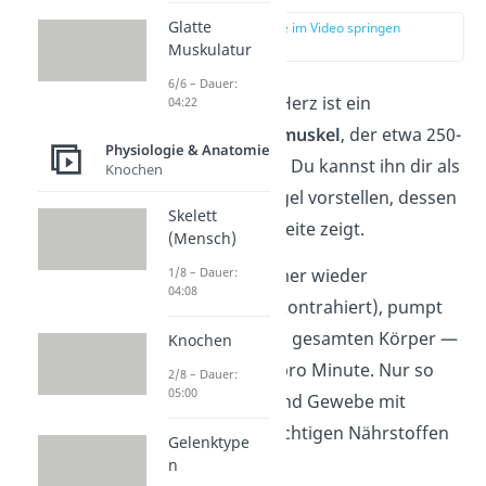
Glatte
zur Stelle im Video springen
(00:14)
Muskulatur
6/6 – Dauer:
Das menschliche Herz ist ein
04:22
faustgroßer
Hohlmuskel
, der etwa 250-
Physiologie & Anatomie
300 Gramm wiegt. Du kannst ihn dir als
Knochen
abgerundeten Kegel vorstellen, dessen
Skelett
Spitze zur linken Seite zeigt.
(Mensch)
1/8 – Dauer:
Indem es sich immer wieder
04:08
zusammenzieht (kontrahiert), pumpt
es
Blut
durch den gesamten Körper —
Knochen
etwa 5 bis 6 Liter pro Minute. Nur so
2/8 – Dauer:
05:00
können
Organe
und Gewebe mit
Sauerstoff und wichtigen Nährstoffen
Gelenktype
versorgt werden.
n