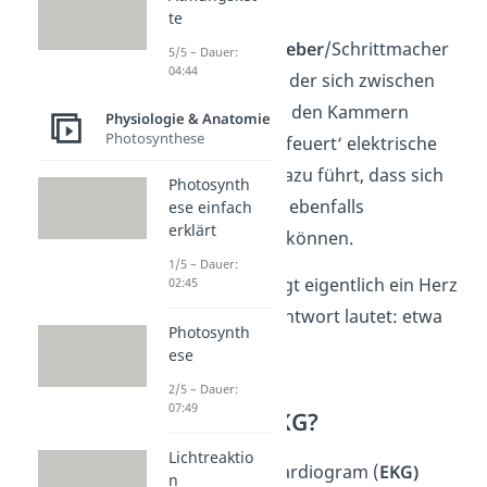
kontrahieren.
te
Ein weiterer
Taktgeber
/Schrittmacher
5/5 – Dauer:
04:44
ist der
AV-Knoten
, der sich zwischen
den Vorhöfen und den Kammern
Physiologie & Anatomie
Photosynthese
befindet. Auch er ‚feuert‘ elektrische
Impulse ab, was dazu führt, dass sich
Photosynth
die Herzkammern ebenfalls
ese einfach
erklärt
zusammenziehen können.
1/5 – Dauer:
Aber wie oft schlägt eigentlich ein Herz
02:45
pro Minute? Die Antwort lautet: etwa
Photosynth
60 bis 80 Mal.
ese
2/5 – Dauer:
07:49
Was ist ein EKG?
Lichtreaktio
In einem Elektrokardiogram (
EKG)
n