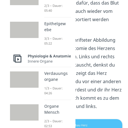
sorgen außerdem dafür, dass das Blut
2/3 – Dauer:
zum Herz hin und auch wieder
vom
05:40
Herzen weg transportiert werden
Epithelgew
kann.
ebe
3/3 – Dauer:
In folgender beschrifteter Abbildung
05:22
kannst du die Anatomie des Herzens
Physiologie & Anatomie
gut nachvollziehen. Links und rechts
Innere Organe
sind hier doch vertauscht, denkst du
dir? Nein. Das Bild zeigt das Herz
Verdauungs
organe
nämlich so, als ob du vor einer anderen
1/3 – Dauer:
Person stehen würdest und dir ihr Herz
04:26
anschaust. Dadurch kommt es zu dem
Tausch von rechts und links.
Organe
Mensch
2/3 – Dauer:
02:53