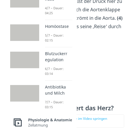
linke Kammer. Ist der Druck hier zu
4/7 – Dauer:
hoch, öffnet sich die Aortenklappe
04:25
und das Blut strömt in die Aorta.
(4)
Dort beginnt es seine ‚Reise‘ durch
Homöostase
den Körper.
5/7 – Dauer:
02:15
Blutzuckerr
egulation
6/7 – Dauer:
03:14
Antibiotika
und Milch
7/7 – Dauer:
Wie kontrahiert das Herz?
03:15
zur Stelle im Video springen
Physiologie & Anatomie
(03:29)
Zellatmung