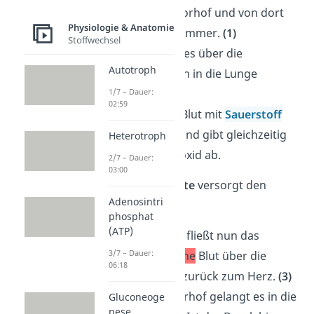
den rechten Vorhof und von dort
Physiologie & Anatomie
zur rechten Kammer.
(1)
Stoffwechsel
Von dort wird es über die
Autotroph
Lungenarterien in die Lunge
gepumpt.
(2)
1/7 – Dauer:
02:59
Hier wird das Blut mit
Sauerstoff
angereichert und gibt gleichzeitig
Heterotroph
Kohlenstoffdioxid ab.
2/7 – Dauer:
03:00
Die
linke Herzhälfte
versorgt den
Adenosintri
Körperkreislauf
:
phosphat
(ATP)
Aus der Lunge fließt nun das
3/7 – Dauer:
sauerstoffreiche
Blut über die
06:18
Lungenvenen zurück zum Herz.
(3)
Vom linken Vorhof gelangt es in die
Gluconeoge
nese