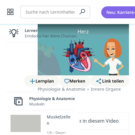
Suche
Neu: Karriere
Lernen lohnt sich!
Entdecke hier deine Chancen.
Lernplan
Merken
Link teilen
Physiologie & Anatomie
Innere Organe
Herz
Physiologie & Anatomie
Muskeln
Muskelzelle
Wichtige Inhalte in diesem Video
n
1/6 – Dauer: