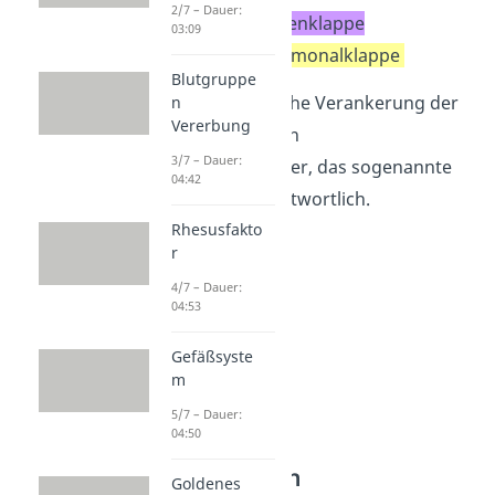
2/7 – Dauer:
links
:
Aortenklappe
03:09
rechts
:
Pulmonalklappe
Blutgruppe
Für die mechanische Verankerung der
n
Vererbung
Herzklappen ist ein
3/7 – Dauer:
Bindegewebskörper, das sogenannte
04:42
Herzskelett, verantwortlich.
Rhesusfakto
r
4/7 – Dauer:
04:53
Gefäßsyste
m
5/7 – Dauer:
04:50
Herzschichten
Goldenes