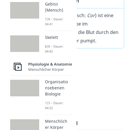
Herz Definition
Gebiss
(Mensch)
Das Herz (lateinisch:
Cor
) ist eine
7/8 – Dauer:
muskuläre Pumpe im
04:41
Kreislaufsystem, die Blut durch den
Skelett
gesamten Körper pumpt.
8/8 – Dauer:
04:42
Physiologie & Anatomie
Menschlicher Körper
Organisatio
nsebenen
Biologie
1/3 – Dauer:
04:32
Herz Aufbau
Menschlich
er Körper