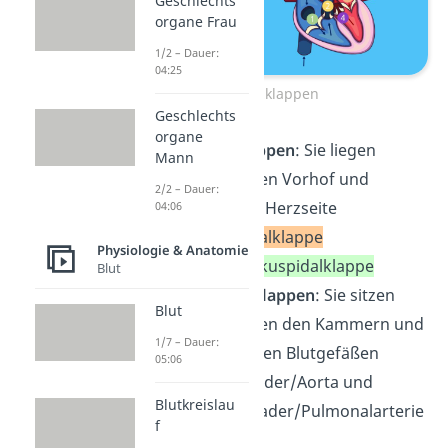
Geschlechts
organe Frau
1/2 – Dauer:
04:25
Herzklappen
Geschlechts
organe
zwei
Segelklappen
: Sie liegen
Mann
jeweils zwischen Vorhof und
2/2 – Dauer:
Kammer jeder Herzseite
04:06
links
:
Mitralklappe
Physiologie & Anatomie
rechts
:
Trikuspidalklappe
Blut
zwei
Taschenklappen
: Sie sitzen
Blut
jeweils zwischen den Kammern und
1/7 – Dauer:
den abgehenden Blutgefäßen
05:06
(Hauptschlagader/Aorta und
Blutkreislau
Lungenschlagader/Pulmonalarterie
f
)