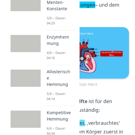
Menten-
Kreisläufen: dem
Lungen
–
und dem
Konstante
Körperkreislauf
.
3/6 – Dauer:
04:29
Enzymhem
mung
4/6 – Dauer:
04:16
Allosterisch
e
Funktion Herz
Hemmung
5/6 – Dauer:
04:14
Die
rechte Herzhälfte
ist für den
Lungenkreislauf
zuständig:
Kompetitive
Hemmung
Sauerstoffarmes
, ‚verbrauchtes‘
6/6 – Dauer:
Blut gelangt vom Körper zuerst in
04:34