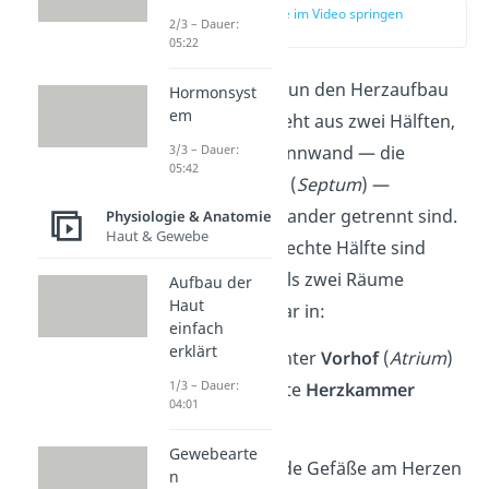
zur Stelle im Video springen
2/3 – Dauer:
(00:59)
05:22
Schauen wir uns nun den Herzaufbau
Hormonsyst
em
an: Das Herz besteht aus zwei Hälften,
3/3 – Dauer:
die durch eine Trennwand — die
05:42
Herzscheidewand
(
Septum
) —
vollständig voneinander getrennt sind.
Physiologie & Anatomie
Haut & Gewebe
Die linke und die rechte Hälfte sind
wiederum in jeweils zwei Räume
Aufbau der
Haut
unterteilt, und zwar in:
einfach
erklärt
linker und rechter
Vorhof
(
Atrium
)
1/3 – Dauer:
linke und rechte
Herzkammer
04:01
(
Ventrikel
)
Gewebearte
Zu- und abführende Gefäße am Herzen
n