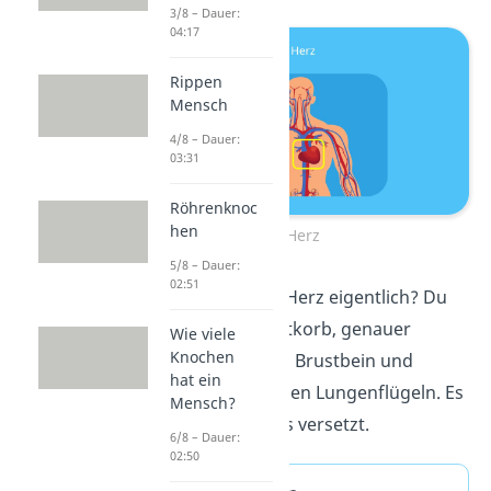
3/8 – Dauer:
04:17
Rippen
Mensch
4/8 – Dauer:
03:31
Röhrenknoc
hen
Herz
5/8 – Dauer:
02:51
Aber wo liegt das Herz eigentlich? Du
findest es im Brustkorb, genauer
Wie viele
Knochen
gesagt hinter dem Brustbein und
hat ein
zwischen den beiden Lungenflügeln. Es
Mensch?
ist leicht nach links versetzt.
6/8 – Dauer:
02:50