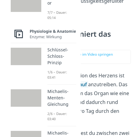
befindet sich ein flüssigkeitsgefüllter
or
Raum.
7/7 – Dauer:
05:14
Physiologie & Anatomie
Wie funktioniert das
Enzyme: Wirkung
Herz?
Schlüssel-
zur Stelle im Video springen
Schloss-
(02:28)
Prinzip
1/6 – Dauer:
Die zentrale Funktion des Herzens ist
03:41
es, den
Blutkreislauf
anzutreiben. Das
Michaelis-
funktioniert, indem das Organ wie eine
Menten-
Pumpe arbeitet und dadurch rund
Gleichung
10.000 Liter Blut pro Tag durch den
2/6 – Dauer:
Körper bewegt.
03:40
Dabei unterscheidest du zwischen zwei
Michaelis-