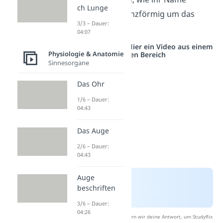
ch Lunge
bereits verrät, kranzförmig um das
3/3 – Dauer:
Herz angeordnet.
04:07
Studyflix vernetzt: Hier ein Video aus einem
Physiologie & Anatomie
anderen Bereich
Sinnesorgane
Das Ohr
1/6 – Dauer:
04:43
Das Auge
2/6 – Dauer:
04:43
Auge
beschriften
3/6 – Dauer:
04:26
Nach Beantwortung speichern wir deine Antwort, um Studyflix