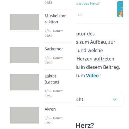
04:58
Was ist das Herz?
(00:14)
Muskelkont
raktion
2/6 – Dauer:
Das Herz ist der Motor des
04:59
Blutkreislaufs. Alles zum Aufbau, zur
Sarkomer
Lage und Funktion und welche
3/6 – Dauer:
Erkrankungen am Herzen auftreten
03:39
können, erfährst du in diesem Beitrag.
Hier geht’s direkt zum
Video
!
Laktat
(Lactat)
4/6 – Dauer:
02:59
Inhaltsübersicht
Akren
5/6 – Dauer:
02:25
Was ist das Herz?