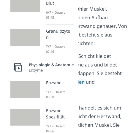
Blut
Das Herz ist ein hohler Muskel.
6/7 – Dauer:
Betrachten wir nun den Aufbau
03:45
(Anatomie) der Herzwand genauer. Von
Granulozyte
innen nach außen besteht sie aus
n
folgenden drei Schichten:
7/7 – Dauer:
02:46
Endokard:
Die Schicht kleidet
Herzinnenräume aus und bildet
Physiologie & Anatomie
Enzyme
auch die Herzklappen. Sie besteht
aus
Epithelzellen
und
Enzyme
Bindegewebe.
1/7 – Dauer:
03:30
Myokard:
Hier handelt es sich um
Enzyme
die dickste Schicht der Herzwand,
Spezifität
also den eigentlichen Muskel. Sie
2/7 – Dauer:
04:06