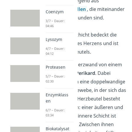
besteht vorwiegend aus
Herzmuskelzellen
, die miteinander
Coenzym
zu Fasern verbunden sind.
3/7 – Dauer:
04:46
Epikard:
Die Schicht bedeckt die
Lysozym
Außenfläche des Herzens und ist
4/7 – Dauer:
Teil des Herzbeutels.
04:12
Umgeben ist die Herzwand von einem
Proteasen
Herzbeutel
, dem
Perikard
. Dabei
5/7 – Dauer:
handelt es sich um eine doppelwandige
02:30
‚Hülle‘ aus Bindegewebe, in der sich das
Enzymklass
Herz bewegt. Der Herzbeutel besteht
en
aus zwei Schichten: einer äußeren und
6/7 – Dauer:
einer inneren. Die innere Schicht ist
03:34
dabei das Epikard. Zwischen ihnen
Biokatalysat