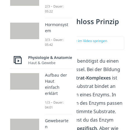
2/3 – Dauer:
05:22
Schlüssel Schloss Prinzip
Hormonsyst
Enzyme
em
3/3 – Dauer:
zur Stelle im Video springen
05:42
(01:03)
Physiologie & Anatomie
Für deine Haustür benötigst du einen
Haut & Gewebe
bestimmten Schlüssel. Bei der Bildung
Aufbau der
eines
Enzym-Substrat-Komplexes
ist
Haut
das genauso. Ein Substrat bindet an
einfach
erklärt
das aktive Zentrum eines Enzyms. In
das aktive Zentrum des Enzyms passen
1/3 – Dauer:
04:01
aber nur ganz bestimmte Substrate.
Deshalb bezeichnest du das Enzym
Gewebearte
n
auch als
substratspezifisch
. Aber wie