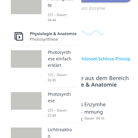
te
Zum Video: Enzyme
5/5 – Dauer:
04:44
Physiologie & Anatomie
Photosynthese
Photosynth
zur Videoseite: Schlüssel-Schloss-Prinzip
ese einfach
erklärt
1/5 – Dauer:
Beliebte Inhalte aus dem Bereich
02:45
Physiologie & Anatomie
Photosynth
ese
Michaelis
Michaelis
Enzymhe
2/5 – Dauer:
-Menten-
-Menten-
mmung
07:49
Gleichun
Konstant
Dauer: 04:16
g
e
Lichtreaktio
Dauer: 03:40
Dauer: 04:29
n