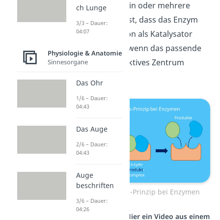
Somit entstehen ein oder mehrere
ch Lunge
Produkte. Du siehst, dass das Enzym
3/3 – Dauer:
04:07
erst seiner Funktion als Katalysator
nachgehen kann, wenn das passende
Physiologie & Anatomie
Substrat an sein aktives Zentrum
Sinnesorgane
gebunden hat.
Das Ohr
1/6 – Dauer:
04:43
Das Auge
2/6 – Dauer:
04:43
Auge
beschriften
Schlüssel-Schloss-Prinzip bei Enzymen
3/6 – Dauer:
04:26
Studyflix vernetzt: Hier ein Video aus einem