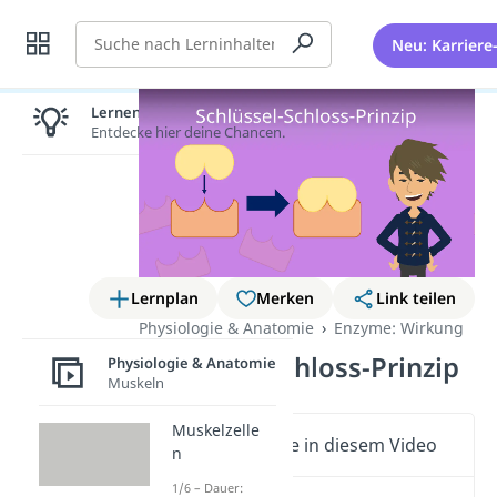
Suche
Neu: Karriere
Lernen lohnt sich!
Entdecke hier deine Chancen.
Lernplan
Merken
Link teilen
Physiologie & Anatomie
Enzyme: Wirkung
Schlüssel-Schloss-Prinzip
Physiologie & Anatomie
Muskeln
Muskelzelle
Wichtige Inhalte in diesem Video
n
1/6 – Dauer: