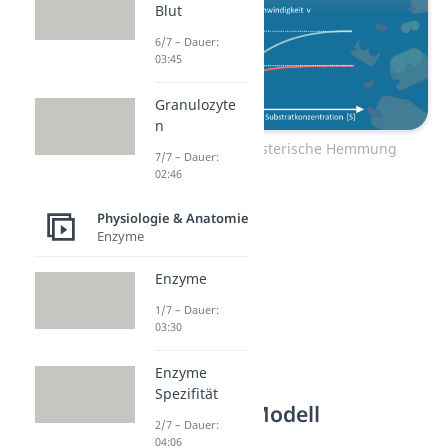
Blut
6/7 – Dauer:
03:45
Granulozyte
n
Zum Video: Allosterische Hemmung
7/7 – Dauer:
02:46
Physiologie & Anatomie
Enzyme
Enzyme
1/7 – Dauer:
03:30
Enzyme
Spezifität
Induced-Fit-Modell
2/7 – Dauer:
04:06