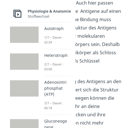
gewisse Antigene. Auch hier passen
also nur bestimmte
Antigene auf einen
Physiologie & Anatomie
Stoffwechsel
Antikörper. Für eine Bindung muss
die
molekulare Struktur des Antigens
Autotroph
komplementär zur molekularen
1/7 – Dauer:
02:59
Struktur des Antikörpers sein. Deshalb
kannst du den Antikörper als Schloss
Heterotroph
und das Antigen als Schlüssel
2/7 – Dauer:
bezeichnen.
03:00
Durch die Bindung des Antigens an den
Adenosintri
phosphat
Antikörper verändert sich die Struktur
(ATP)
des Antigens. Deswegen können die
3/7 – Dauer:
Antigene nicht mehr an deine
06:18
Körperzellen andocken und ihre
Gluconeoge
schädliche Funktion nicht mehr
nese