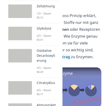
Enzyme
Zellatmung
1/5 – Dauer:
Das Schlüssel-Schloss-Prinzip erklärt,
05:12
warum bestimmte Stoffe nur mit ganz
Glykolyse
bestimmten
Enzymen
oder Rezeptoren
reagieren können. Wie Enzyme genau
2/5 – Dauer:
05:31
arbeiten und warum sie für viele
Prozesse im Körper so wichtig sind,
Oxidative
Decarboxyli
erfährst du im
Beitrag
zu Enzymen.
erung
3/5 – Dauer:
06:29
Citratzyklus
4/5 – Dauer:
06:17
Atmungsket