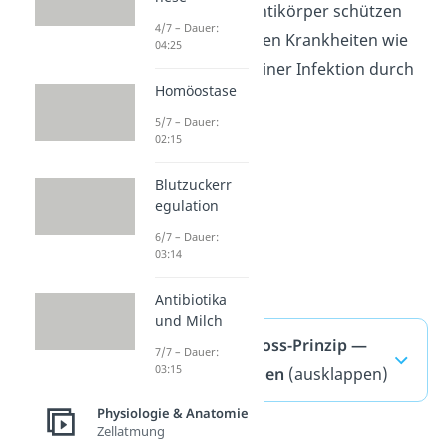
ausüben. Deine Antikörper schützen
4/7 – Dauer:
dich somit vor vielen Krankheiten wie
04:25
zum Beispiel vor einer Infektion durch
Homöostase
Viren.
5/7 – Dauer:
02:15
Blutzuckerr
egulation
6/7 – Dauer:
03:14
Antibiotika
und Milch
Schlüssel-Schloss-Prinzip —
7/7 – Dauer:
03:15
häufigste Fragen
(ausklappen)
Physiologie & Anatomie
Zellatmung