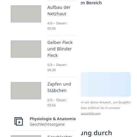
anderen Bereich
Aufbau der
Netzhaut
4/6 – Dauer:
05:06
Gelber Fleck
und Blinder
Fleck
5/6 – Dauer:
04:30
Zapfen und
Stäbchen
6/6 – Dauer:
Nach Beantwortung speichern wir deine Antwort, um Studyflix
03:56
zu verbessern. Mehr dazu erfährst du in unserer
Datenschutzerklärung
.
Physiologie & Anatomie
Geschlechtsorgane
Enzymhemmung durch