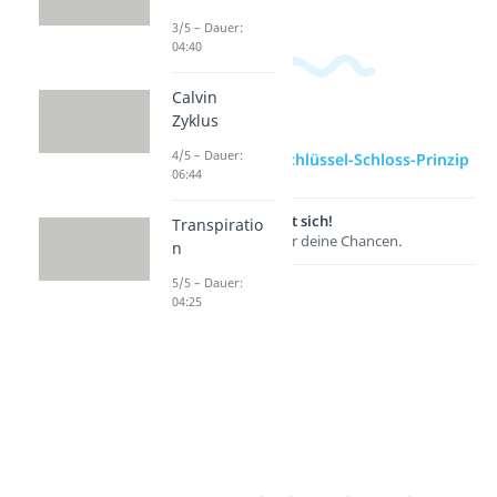
3/5 – Dauer:
04:40
Calvin
Zyklus
4/5 – Dauer:
zur Videoseite: Schlüssel-Schloss-Prinzip
06:44
Lernen lohnt sich!
Transpiratio
Entdecke hier deine Chancen.
n
5/5 – Dauer:
04:25