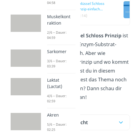
04:58
Schlüssel Schloss
Prinzip einfach
erklärt
(00:14)
Muskelkont
raktion
2/6 – Dauer:
Durch das
Schlüssel Schloss Prinzip
ist
04:59
die Bildung eines Enzym-Substrat-
Sarkomer
Komplexes möglich. Aber wie
3/6 – Dauer:
funktioniert das Prinzip und wo kommt
03:39
es vor? Das erfährst du in diesem
Beitrag! Du möchtest das Thema noch
Laktat
(Lactat)
schneller verstehen? Dann schau dir
4/6 – Dauer:
unser Video dazu an!
02:59
Akren
Inhaltsübersicht
5/6 – Dauer:
02:25