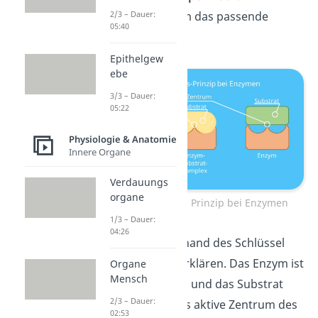
erkennt das Enzym das passende
2/3 – Dauer:
05:40
Substrat?
Epithelgew
ebe
3/3 – Dauer:
05:22
Physiologie & Anatomie
Innere Organe
Verdauungs
organe
Schlüssel Schloss Prinzip bei Enzymen
1/3 – Dauer:
04:26
Das kannst du anhand des Schlüssel
Schloss Prinzips erklären. Das Enzym ist
Organe
Mensch
dabei dein Schloss und das Substrat
2/3 – Dauer:
dein Schlüssel. Das aktive Zentrum des
02:53