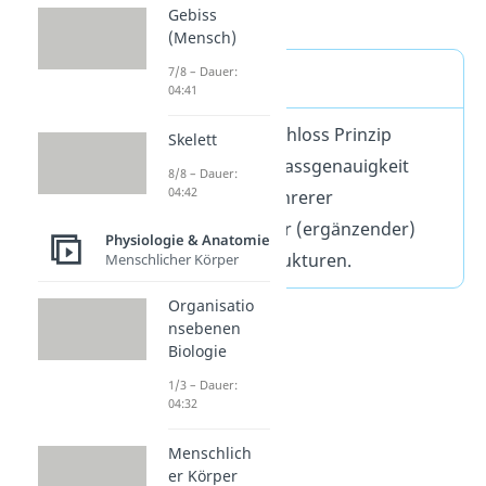
bilden.
Gebiss
(Mensch)
7/8 – Dauer:
Definition
04:41
Das Schlüssel Schloss Prinzip
Skelett
beschreibt die Passgenauigkeit
8/8 – Dauer:
04:42
zweier oder mehrerer
komplementärer (ergänzender)
Physiologie & Anatomie
molekularer Strukturen.
Menschlicher Körper
Organisatio
nsebenen
Biologie
1/3 – Dauer:
04:32
Menschlich
er Körper