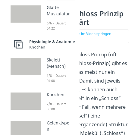
Glatte
Schlüssel Schloss Prinzip
Muskulatur
einfach erklärt
6/6 – Dauer:
04:22
zur Stelle im Video springen
(00:14)
Physiologie & Anatomie
Knochen
Beim Schlüssel Schloss Prinzip (oft
Skelett
auch: Schlüssel-Schloss-Prinzip) gibt es
(Mensch)
ein „Schloss“, in das meist nur ein
1/8 – Dauer:
„Schlüssel“ passt. Damit sind jeweils
04:08
Moleküle gemeint. Es können auch
Knochen
mehrere „Schlüssel“ in ein „Schloss“
2/8 – Dauer:
passen. Das ist der Fall, wenn mehrere
05:00
Moleküle („Schlüssel“) eine
Gelenktype
komplementäre
(ergänzende) Struktur
n
zu einem anderen Molekül („Schloss“)