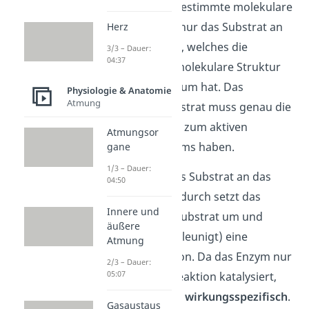
Enzyms hat eine bestimmte molekulare
Struktur. Es kann nur das Substrat an
Herz
das Enzym binden, welches die
3/3 – Dauer:
04:37
komplementäre
molekulare Struktur
zum aktiven Zentrum hat. Das
Physiologie & Anatomie
Atmung
bedeutet, das Substrat muss genau die
gegenteilige Form zum aktiven
Atmungsor
Zentrum des Enzyms haben.
gane
1/3 – Dauer:
Nur dann kann das Substrat an das
04:50
Enzym binden. Dadurch setzt das
Innere und
Enzym dann das Substrat um und
äußere
katalysiert
(beschleunigt) eine
Atmung
bestimmte Reaktion. Da das Enzym nur
2/3 – Dauer:
05:07
eine bestimmte Reaktion katalysiert,
nennst du es auch
wirkungsspezifisch
.
Gasaustaus