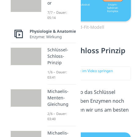
or
7/7 – Dauer:
05:14
Induced-Fit-Modell
Physiologie & Anatomie
Enzyme: Wirkung
Schlüssel Schloss Prinzip
Schlüssel-
Schloss-
Beispiel
Prinzip
zur Stelle im Video springen
1/6 – Dauer:
(02:33)
03:41
Michaelis-
Damit du weißt, wo das Schlüssel
Menten-
Schloss Prinzip neben Enzymen noch
Gleichung
vorkommt, schauen wir uns am besten
2/6 – Dauer:
ein Beispiel an.
03:40
Michaelis-