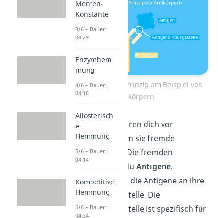
Menten-
Konstante
3/6 – Dauer:
04:29
Enzymhem
mung
Schlüssel Schloss Prinzip am Beispiel von
4/6 – Dauer:
04:16
Antikörpern
Allosterisch
Antikörper
bewahren dich vor
e
Hemmung
Krankheiten, indem sie fremde
Moleküle binden. Die fremden
5/6 – Dauer:
04:14
Moleküle nennst du
Antigene
.
Antikörper binden die Antigene an ihre
Kompetitive
Hemmung
Antigenbindungsstelle. Die
Antigenbindungsstelle ist spezifisch für
6/6 – Dauer:
04:34