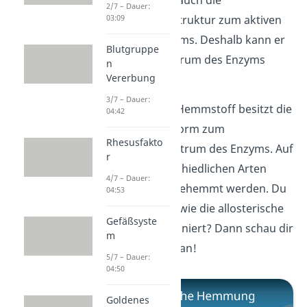
Inhibitor hat also auch die
2/7 – Dauer:
komplementäre Struktur zum aktiven
03:09
Zentrum des Enzyms. Deshalb kann er
Blutgruppe
an das aktive Zentrum des Enzyms
n
Vererbung
binden.
3/7 – Dauer:
Der allosterische Hemmstoff besitzt die
04:42
komplementäre Form zum
Rhesusfakto
allosterischen Zentrum des Enzyms. Auf
r
diese zwei unterschiedlichen Arten
4/7 – Dauer:
kann das Enzym gehemmt werden. Du
04:53
möchtest wissen, wie die allosterische
Gefäßsyste
Hemmung funktioniert? Dann schau dir
m
unser
Video
dazu an!
5/7 – Dauer:
04:50
Goldenes