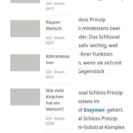
3/8 – Dauer:
haben.
04:17
Beim Schlüssel Schloss Prinzip
Rippen
verbinden
sich also mindestens zwei
Mensch
Moleküle miteinander. Das Schlüssel
4/8 – Dauer:
03:31
Schloss Prinzip ist sehr wichtig, weil
viele Moleküle erst ihrer Funktion
Röhrenknoc
nachgehen können, wenn sie sich mit
hen
ihrem passenden Gegenstück
5/8 – Dauer:
02:51
verbunden haben.
Wie viele
Du hast vom
Schlüssel Schloss Prinzip
Knochen
wahrscheinlich meistens im
hat ein
Mensch?
Zusammenhang mit
Enzymen
gehört.
Durch das Schlüssel Schloss Prinzip
6/8 – Dauer:
02:50
kann sich ein Enzym-Substrat-Komplex