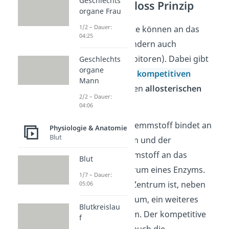
Geschlechts
Schlüssel Schloss Prinzip
organe Frau
1/2 – Dauer:
Nicht nur Substrate können an das
04:25
Enzym binden, sondern auch
Hemmstoffe (Inhibitoren). Dabei gibt
Geschlechts
organe
es zwei Arten: den
kompetitiven
Mann
Hemmstoff
und den
allosterischen
2/2 – Dauer:
Hemmstoff
.
04:06
Der kompetitive Hemmstoff bindet an
Physiologie & Anatomie
Blut
das aktive Zentrum und der
allosterische Hemmstoff an das
Blut
allosterische Zentrum eines Enzyms.
1/7 – Dauer:
Das allosterische Zentrum ist, neben
05:06
dem aktiven Zentrum, ein weiteres
Blutkreislau
Zentrum am Enzym. Der kompetitive
f