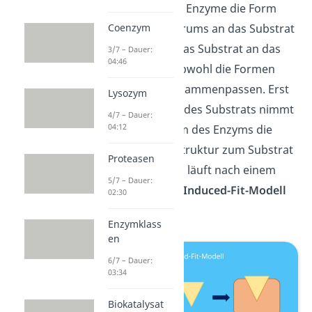
Manchmal passen Enzyme die Form
ihres aktiven Zentrums an das Substrat
Coenzym
an. Dabei bindet das Substrat an das
3/7 – Dauer:
04:46
aktive Zentrum, obwohl die Formen
noch gar nicht zusammenpassen. Erst
Lysozym
nach der Bindung des Substrats nimmt
4/7 – Dauer:
04:12
das aktive Zentrum des Enzyms die
komplementäre Struktur zum Substrat
Proteasen
an. Dieser Prozess läuft nach einem
5/7 – Dauer:
Modell ab, das du
Induced-Fit-Modell
02:30
nennst.
Enzymklass
en
6/7 – Dauer:
03:34
Biokatalysat