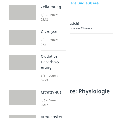
zur Videoseite: Innere und äußere
Zellatmung
Atmung
1/5 – Dauer:
05:12
Lernen lohnt sich!
Entdecke hier deine Chancen.
Glykolyse
2/5 – Dauer:
05:31
Oxidative
Decarboxyli
erung
3/5 – Dauer:
06:29
Weitere Inhalte: Physiologie
Citratzyklus
& Anatomie
4/5 – Dauer:
06:17
Atmung
Atmungsorgane
Atmungsket
Dauer: 04:50