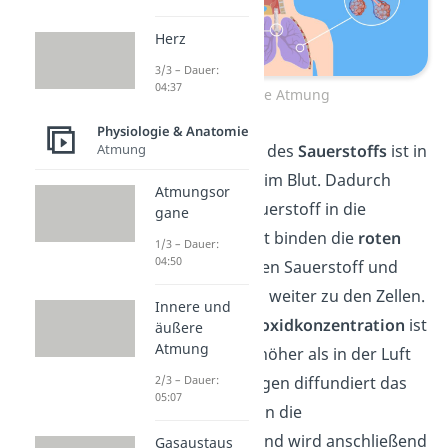
Herz
3/3 – Dauer:
04:37
Äußere Atmung
Physiologie & Anatomie
Atmung
Die Konzentration des
Sauerstoffs
ist in
der Luft höher als im Blut. Dadurch
Atmungsor
diffundiert der Sauerstoff in die
gane
Blutgefäße. Im Blut binden die
roten
1/3 – Dauer:
04:50
Blutkörperchen
den Sauerstoff und
transportieren ihn weiter zu den Zellen.
Innere und
Die
Kohlenstoffdioxidkonzentration
ist
äußere
Atmung
hingegen im Blut höher als in der Luft
2/3 – Dauer:
der Lunge. Deswegen diffundiert das
05:07
Gas aus dem Blut in die
Lungenbläschen und wird anschließend
Gasaustaus