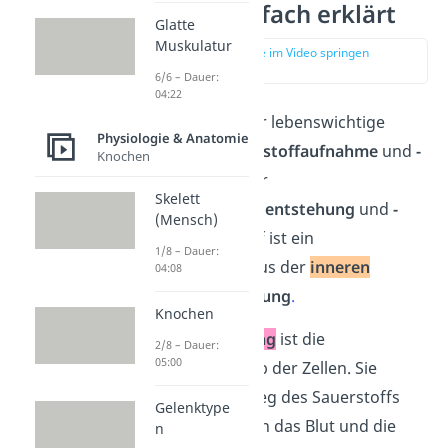
Atmung einfach erklärt
Glatte
Muskulatur
zur Stelle im Video springen
(00:15)
6/6 – Dauer:
04:22
Die Atmung ist der lebenswichtige
Physiologie & Anatomie
Prozess der
Sauerstoffaufnahme
und
-
Knochen
nutzung
sowie der
Skelett
Kohlenstoffdioxidentstehung
und
-
(Mensch)
abgabe.
Ihr Ablauf ist ein
1/8 – Dauer:
Zusammenspiel aus der
inneren
04:08
und
äußeren
Atmung
.
Knochen
Die
äußere Atmung
ist die
2/8 – Dauer:
05:00
Atmung außerhalb der Zellen. Sie
beschriebt den Weg des Sauerstoffs
Gelenktype
aus der Atemluft in das Blut und die
n