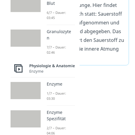
Blut
Bronchien der Lunge. Hier findet
6/7 – Dauer:
der Gasaustausch statt: Sauerstoff
03:45
wird vom Blut aufgenommen und
Kohlenstoffdioxid abgegeben. Das
Granulozyte
n
Blut transportiert den Sauerstoff zu
7/7 – Dauer:
den Zellen, wo die innere Atmung
02:46
stattfindet.
Physiologie & Anatomie
Enzyme
Enzyme
1/7 – Dauer:
03:30
Enzyme
Spezifität
2/7 – Dauer:
04:06