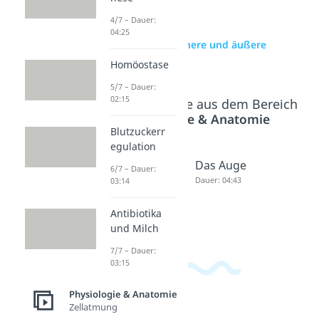
4/7 – Dauer:
04:25
zur Videoseite: Innere und äußere
Atmung
Homöostase
5/7 – Dauer:
02:15
Beliebte Inhalte aus dem Bereich
Physiologie & Anatomie
Blutzuckerr
egulation
Gasausta
Das Ohr
Das Auge
6/7 – Dauer:
usch
Dauer: 04:43
Dauer: 04:43
03:14
Lunge
Antibiotika
Dauer: 04:07
und Milch
7/7 – Dauer:
03:15
Physiologie & Anatomie
Zellatmung