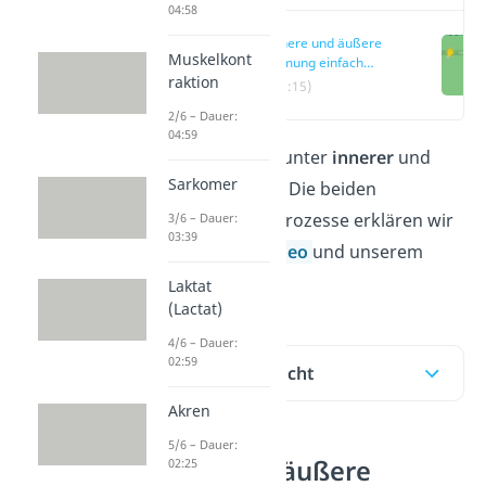
04:58
Innere und äußere
Muskelkont
Atmung einfach
raktion
erklärt
(00:15)
2/6 – Dauer:
04:59
Was verstehst du unter
innerer
und
Sarkomer
äußerer Atmung
? Die beiden
lebenswichtigen Prozesse erklären wir
3/6 – Dauer:
03:39
dir in unserem
Video
und unserem
Beitrag!
Laktat
(Lactat)
4/6 – Dauer:
02:59
Inhaltsübersicht
Akren
5/6 – Dauer:
Innere und äußere
02:25