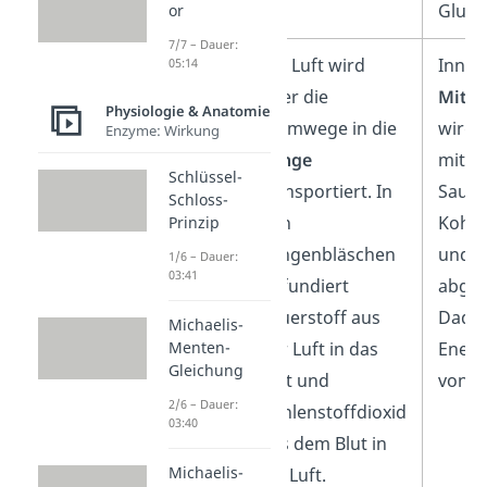
Gluco
or
7/7 – Dauer:
Ablauf
Die Luft wird
Inner
05:14
über die
Mitoc
Physiologie & Anatomie
Atemwege in die
wird 
Enzyme: Wirkung
Lunge
mithil
Schlüssel-
transportiert. In
Sauer
Schloss-
den
Kohle
Prinzip
Lungenbläschen
und W
1/6 – Dauer:
03:41
diffundiert
abgeb
Sauerstoff aus
Dadur
Michaelis-
der Luft in das
Energ
Menten-
Gleichung
Blut und
von AT
2/6 – Dauer:
Kohlenstoffdioxid
03:40
aus dem Blut in
Michaelis-
die Luft.