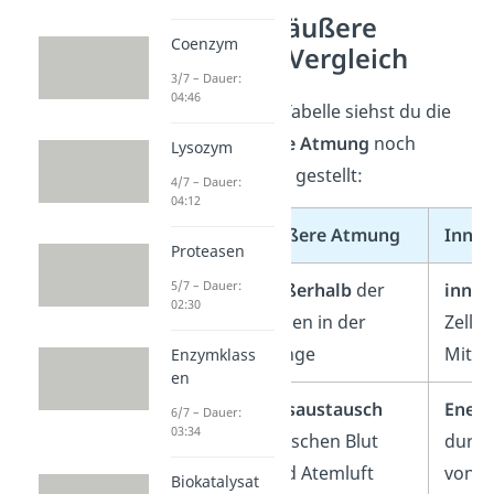
Innere und äußere
Coenzym
Atmung im Vergleich
3/7 – Dauer:
04:46
In der folgenden Tabelle siehst du die
innere
und
äußere Atmung
noch
Lysozym
einmal gegenüber gestellt:
4/7 – Dauer:
04:12
Äußere Atmung
Inne
Proteasen
5/7 – Dauer:
Ort
außerhalb
der
inner
02:30
Zellen in der
Zellen
Lunge
Mitoc
Enzymklass
en
Funktion
Gasaustausch
Ener
6/7 – Dauer:
03:34
zwischen Blut
durch
und Atemluft
von S
Biokatalysat