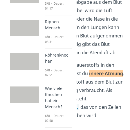
Kohlenstoffdioxidabgabe aus dem Blut
3/8 – Dauer:
04:17
in die Atemluft. Dabei wird die Luft
durch den Mund oder die Nase in die
Rippen
Lungen gezogen. In den Lungen kann
Mensch
der Sauerstoff vom Blut aufgenommen
4/8 – Dauer:
03:31
werden. Gleichzeitig gibt das Blut
Kohlenstoffdioxid in die Atemluft ab.
Röhrenknoc
hen
Die Nutzung des Sauerstoffs in den
5/8 – Dauer:
Körperzellen nennst du
innere Atmung
.
02:51
Dabei wird Sauerstoff aus dem Blut zur
Wie viele
Energiegewinnung verbraucht. Als
Knochen
Abfallprodukt entsteht
hat ein
Mensch?
Kohlenstoffdioxid,
das von den Zellen
in das Blut abgegeben wird.
6/8 – Dauer:
02:50