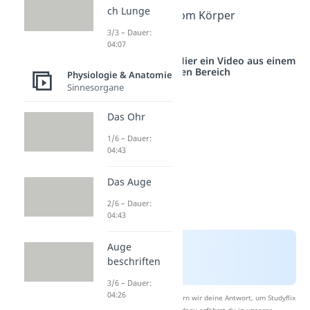
ch Lunge
beim
Ausatmen
vom Körper
3/3 – Dauer:
abgegeben.
04:07
Studyflix vernetzt: Hier ein Video aus einem
anderen Bereich
Physiologie & Anatomie
Sinnesorgane
Das Ohr
1/6 – Dauer:
04:43
Das Auge
2/6 – Dauer:
04:43
Auge
beschriften
3/6 – Dauer:
04:26
Nach Beantwortung speichern wir deine Antwort, um Studyflix
zu verbessern. Mehr dazu erfährst du in unserer