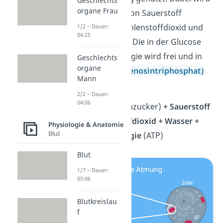
Geschlechts
organe Frau
Glucose
mithilfe von Sauerstoff
schrittweise in Kohlenstoffdioxid und
1/2 – Dauer:
04:25
Wasser abgebaut. Die in der Glucose
gespeicherte Energie wird frei und in
Geschlechts
organe
Form von ATP
(Adenosintriphosphat)
Mann
nutzbar gemacht.
2/2 – Dauer:
04:06
Glucose
(Traubenzucker)
+ Sauerstoff
→ Kohlenstoffdioxid + Wasser +
Physiologie & Anatomie
Blut
Energie
(ATP)
Blut
1/7 – Dauer:
05:06
Blutkreislau
f