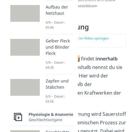
Datenschutzerklärung
.
Aufbau der
Netzhaut
4/6 – Dauer:
Innere Atmung
05:06
zur Stelle im Video springen
Gelber Fleck
(03:30)
und Blinder
Fleck
Die
innere Atmung
findet
innerhalb
5/6 – Dauer:
der Zellen statt. Deshalb nennst du sie
04:30
auch
Zellatmung
. Hier wird der
Zapfen und
Sauerstoff innerhalb der
Stäbchen
Mitochondrien
, den Kraftwerken der
6/6 – Dauer:
Zellen, genutzt.
03:56
Bei der inneren Atmung wird Sauerstoff
Physiologie & Anatomie
Geschlechtsorgane
durch einen biochemischen Prozess zur
Energiegewinnung genutzt. Dabei wird