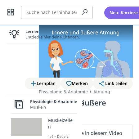
Suche
Neu: Karriere
Lernen lohnt sich!
Entdecke hier deine Chancen.
Lernplan
Merken
Link teilen
Physiologie & Anatomie
Atmung
Innere und äußere
Physiologie & Anatomie
Muskeln
Atmung
Muskelzelle
n
Wichtige Inhalte in diesem Video
1/6 – Dauer: