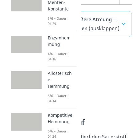
Menten-
Konstante
Innere und äußere Atmung —
3/6 – Dauer:
04:29
häufigste Fragen
(ausklappen)
Enzymhem
mung
4/6 – Dauer:
04:16
Allosterisch
e
Hemmung
5/6 – Dauer:
04:14
Kompetitive
Blutkreislauf
Hemmung
6/6 – Dauer:
Das
Blut
transportiert den Sauerstoff
04:34