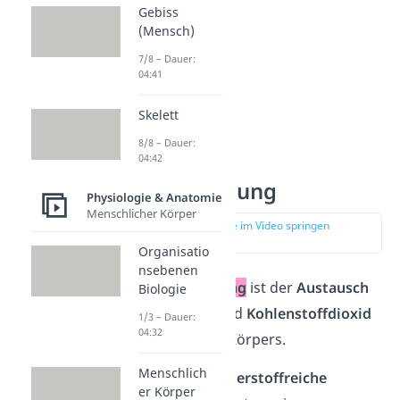
Gebiss
(Mensch)
7/8 – Dauer:
04:41
Skelett
8/8 – Dauer:
04:42
Äußere Atmung
Physiologie & Anatomie
Menschlicher Körper
zur Stelle im Video springen
(01:34)
Organisatio
nsebenen
Die
äußere Atmung
ist der
Austausch
Biologie
von
Sauerstoff
und
Kohlenstoffdioxid
1/3 – Dauer:
04:32
in der Lunge des Körpers.
Menschlich
Dafür wird die
sauerstoffreiche
er Körper