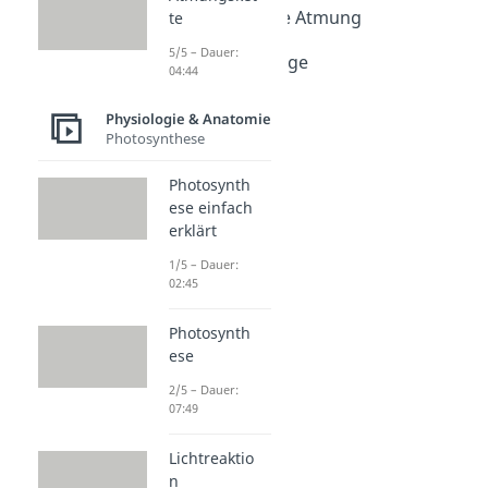
Innere und äußere Atmung
te
Dauer: 05:07
5/5 – Dauer:
Gasaustausch Lunge
04:44
Dauer: 04:07
Physiologie & Anatomie
Photosynthese
Photosynth
ese einfach
erklärt
1/5 – Dauer:
02:45
Photosynth
ese
2/5 – Dauer:
07:49
Lichtreaktio
n