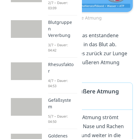
2/7 – Dauer:
03:09
Innere Atmung
Blutgruppe
n
Die Zellen geben das entstandene
Vererbung
Kohlenstoffdioxid
in das Blut ab.
3/7 – Dauer:
04:42
Dadurch gelangt es zurück zur Lunge
und wird mit der äußeren Atmung
Rhesusfakto
ausgeatmet.
r
4/7 – Dauer:
04:53
Innere und äußere Atmung
Gefäßsyste
Ablauf
m
Bei der äußeren Atmung strömt
5/7 – Dauer:
04:50
Luft über Mund, Nase und Rachen
in die Luftröhre und weiter in die
Goldenes