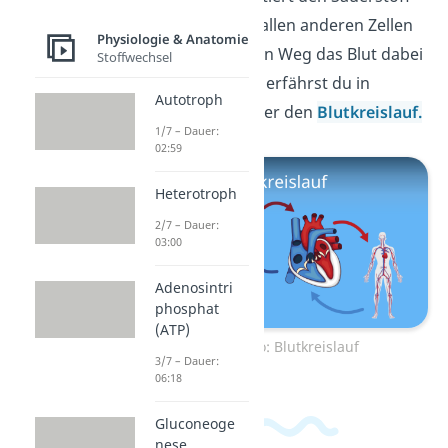
von der Lunge zu allen anderen Zellen
Physiologie & Anatomie
im Körper. Welchen Weg das Blut dabei
Stoffwechsel
genau zurücklegt, erfährst du in
Autotroph
unserem Video über den
Blutkreislauf.
1/7 – Dauer:
02:59
Heterotroph
2/7 – Dauer:
03:00
Adenosintri
phosphat
(ATP)
Zum Video: Blutkreislauf
3/7 – Dauer:
06:18
Gluconeoge
nese