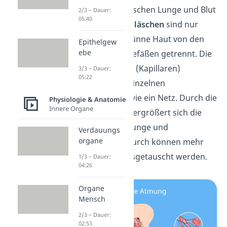
Gasaustausch
zwischen Lunge und Blut
2/3 – Dauer:
05:40
statt. Die
Lungenbläschen
sind nur
durch eine sehr dünne Haut von den
Epithelgew
ebe
umgebenen Blutgefäßen getrennt. Die
feinen
Blutgefäße
(Kapillaren)
3/3 – Dauer:
05:22
umschließen die einzelnen
Lungenbläschen wie ein Netz. Durch die
Physiologie & Anatomie
Innere Organe
Lungenbläschen vergrößert sich die
Fläche zwischen Lunge und
Verdauungs
organe
Blutkreislauf. Dadurch können mehr
Gase schneller ausgetauscht werden.
1/3 – Dauer:
04:26
Organe
Mensch
2/3 – Dauer:
02:53