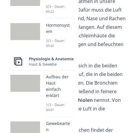
Atemluft
beim Einatmen in unsere
2/3 – Dauer:
Lungen gezogen. Dafür muss die Luft
05:22
zunächst über Mund, Nase und Rachen
Hormonsyst
in die Luftröhre gelangen. Auf diesem
em
Weg wärmen die Schleimhäute die
3/3 – Dauer:
Atemluft auf, reinigen und befeuchten
05:42
sie.
Physiologie & Anatomie
Haut & Gewebe
Die Luftröhre teilt sich in die beiden
Hauptbronchien
auf, die in die beiden
Aufbau der
Lungenflügel führen. Die Bronchien
Haut
einfach
verzweigen anschließend in feinere
erklärt
Äste, die du
Bronchiolen
nennst. Von
1/3 – Dauer:
hier aus gelangt die Luft in die
04:01
Lungenbläschen
.
Gewebearte
In den Lungenbläschen findet der
n