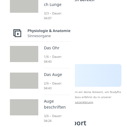
ch Lunge
3/3 – Dauer:
04:07
Physiologie & Anatomie
Sinnesorgane
Das Ohr
1/6 – Dauer:
04:43
Das Auge
2/6 – Dauer:
04:43
Nach Beantwortung speichern wir deine Antwort, um Studyflix
zu verbessern. Mehr dazu erfährst du in unserer
Auge
Datenschutzerklärung
.
beschriften
3/6 – Dauer:
Laktat im Sport
04:26