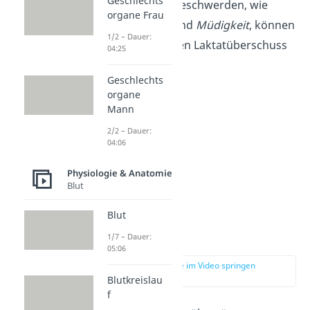
Geschlechts
krämpfen.
Auch Beschwerden, wie
organe Frau
Kopfschmerzen
und
Müdigkeit
, können
1/2 – Dauer:
Anzeichen für einen Laktatüberschuss
04:25
sein.
Geschlechts
organe
Mann
2/2 – Dauer:
04:06
Physiologie & Anatomie
Blut
Blut
Laktattest
1/7 – Dauer:
05:06
zur Stelle im Video springen
(02:09)
Blutkreislau
f