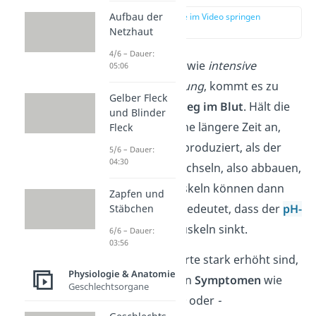
Aufbau der
zur Stelle im Video springen
(01:49)
Netzhaut
4/6 – Dauer:
Durch Aktivitäten, wie
intensive
05:06
sportliche Betätigung
, kommt es zu
Gelber Fleck
einem
Laktatanstieg im Blut
. Hält die
und Blinder
Belastung über eine längere Zeit an,
Fleck
wird mehr Laktat produziert, als der
5/6 – Dauer:
04:30
Körper verstoffwechseln, also abbauen,
kann — deine Muskeln können dann
Zapfen und
übersäuern
. Das bedeutet, dass der
pH-
Stäbchen
Wert
in deinen Muskeln sinkt.
6/6 – Dauer:
03:56
Dass die Laktatwerte stark erhöht sind,
Physiologie & Anatomie
merkst du meist an
Symptomen
wie
Geschlechtsorgane
Muskelschmerzen
oder
-