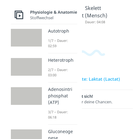
Akren
Glatte
Skelett
Physiologie & Anatomie
Dauer: 02:25
Muskulat
(Mensch)
Stoffwechsel
ur
Dauer: 04:08
Dauer: 04:22
Autotroph
1/7 – Dauer:
02:59
Heterotroph
2/7 – Dauer:
03:00
zur Videoseite: Laktat (Lactat)
Adenosintri
phosphat
Lernen lohnt sich!
Entdecke hier deine Chancen.
(ATP)
3/7 – Dauer:
06:18
Gluconeoge
nese