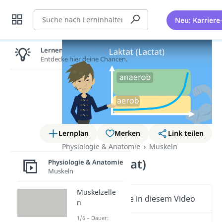
Suche
Neu: Karriere
Lernen lohnt sich!
Entdecke hier deine Chancen.
Lernplan
Merken
Link teilen
Physiologie & Anatomie
Muskeln
Laktat (Lactat)
Physiologie & Anatomie
Muskeln
Muskelzelle
Wichtige Inhalte in diesem Video
n
1/6 – Dauer: