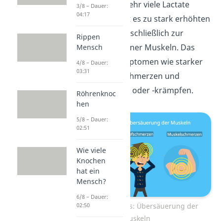
Werden nämlich sehr viele Lactate
3/8 – Dauer:
04:17
produziert kommt es zu stark erhöhten
Laktatwerten und schließlich zur
Rippen
Übersäuerung
deiner Muskeln. Das
Mensch
merkst du an Symptomen wie starker
4/8 – Dauer:
03:31
Müdigkeit, Kopfschmerzen und
Muskelschmerzen oder -krämpfen.
Röhrenknoc
hen
5/8 – Dauer:
02:51
Wie viele
Knochen
hat ein
Mensch?
6/8 – Dauer:
Laktatüberschuss: Übersäuerung der
02:50
Muskeln