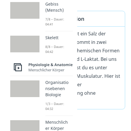
Gebiss
(Mensch)
Laktat Definition
7/8 – Dauer:
04:41
Laktat (Lactat) ist ein Salz der
Skelett
Milchsäure. Es kommt in zwei
8/8 – Dauer:
verschiedenen chemischen Formen
04:42
vor: D-Laktat und L-Laktat. Bei uns
Physiologie & Anatomie
Menschen findest du es unter
Menschlicher Körper
anderem in der Muskulatur. Hier ist
Organisatio
es ein Produkt der
nsebenen
Energiegewinnung ohne
Biologie
Sauerstoff.
1/3 – Dauer:
04:32
Menschlich
er Körper