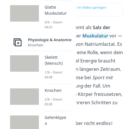
Glatte
zur Stelle im Video springen
(00:15)
Muskulatur
6/6 – Dauer:
Laktat (Lactat) kommt als
Salz der
04:22
Milchsäure
in deiner
Muskulatur
vor —
Physiologie & Anatomie
und zwar in Form von Natriumlactat. Es
Knochen
spielt immer dann eine Rolle, wenn dein
Skelett
Körper plötzlich viel Energie braucht
(Mensch)
und das über einen längeren Zeitraum.
1/8 – Dauer:
Das ist beispielsweise bei
Sport mit
04:08
sehr hoher Belastung
der Fall. Um
Knochen
Energie für deinen Körper
freizusetzen,
2/8 – Dauer:
wird Zucker in mehreren Schritten zu
05:00
Lactat abgebaut.
Gelenktype
Das funktioniert aber nicht endlos!
n