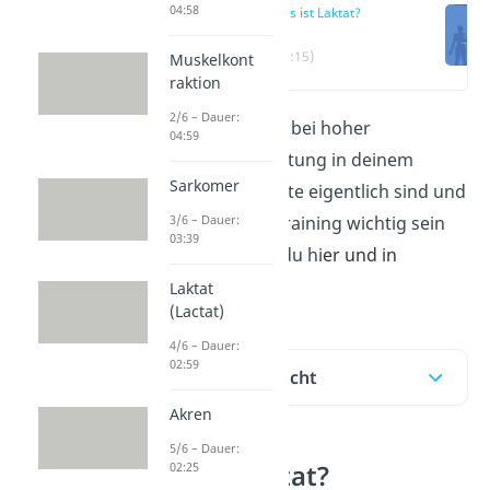
04:58
Was ist Laktat?
(00:15)
Muskelkont
raktion
2/6 – Dauer:
Laktate entstehen bei hoher
04:59
körperlicher Belastung in deinem
Sarkomer
Körper. Was Laktate eigentlich sind und
3/6 – Dauer:
warum sie beim Training wichtig sein
03:39
können, erfährst du hi
er und in
unserem
Video
!
Laktat
(Lactat)
4/6 – Dauer:
02:59
Inhaltsübersicht
Akren
5/6 – Dauer:
02:25
Was ist Laktat?