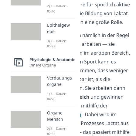
Darm
. Insbesondere für sportlich aktive
2/3 – Dauer:
05:40
Menschen
spielt die Bildung von Laktat
in den Muskelzellen eine große Rolle.
Epithelgew
ebe
Muskeln brauchen nämlich in der Regel
3/3 – Dauer:
Sauerstoff
, um zu arbeiten — sie
05:22
funktionieren dann im aeroben Bereich.
Physiologie & Anatomie
Bei sehr intensivem Sport kann es
Innere Organe
allerdings dazu kommen, dass weniger
Verdauungs
Sauerstoff verfügbar ist, als die
organe
Muskeln benötigen. Sie arbeiten dann
1/3 – Dauer:
im
anaeroben Bereich
und gewinnen
04:26
die nötige Energie mithilfe der
Organe
Milchsäuregärung
. Dabei wird im
Mensch
letzten Schritt des Prozesses Lactat aus
2/3 – Dauer:
Pyruvat gebildet — das passiert mithilfe
02:53