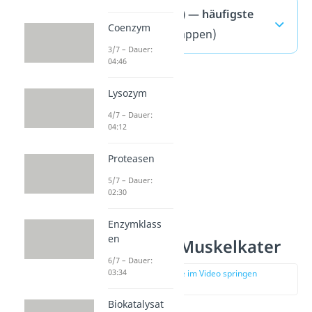
Laktat (Lactat) — häufigste
Coenzym
Fragen
(ausklappen)
3/7 – Dauer:
04:46
Lysozym
4/7 – Dauer:
04:12
Proteasen
5/7 – Dauer:
02:30
Enzymklass
en
Laktat und Muskelkater
6/7 – Dauer:
03:34
zur Stelle im Video springen
(02:37)
Biokatalysat