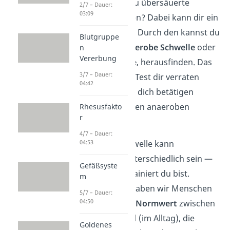
Aber wie kannst du übersäuerte
2/7 – Dauer:
03:09
Muskeln vermeiden? Dabei kann dir ein
Laktat-Test helfen. Durch den kannst du
Blutgruppe
nämlich deine
anaerobe Schwelle
oder
n
Vererbung
auch ‚
steady state
‚ herausfinden. Das
3/7 – Dauer:
bedeutet, das der Test dir verraten
04:42
kann, wie stark du dich betätigen
kannst, bis du in den anaeroben
Rhesusfakto
r
Bereich kommst.
4/7 – Dauer:
Die anaerobe Schwelle kann
04:53
allerdings sehr unterschiedlich sein —
Gefäßsyste
je nachdem wie trainiert du bist.
m
Durchschnittlich haben wir Menschen
5/7 – Dauer:
04:50
aber einen
Lactat-Normwert
zwischen
0,5 und 2,2 mmol/l (im Alltag), die
Goldenes