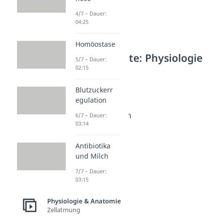
4/7 – Dauer:
04:25
Homöostase
Weitere Inhalte: Physiologie
5/7 – Dauer:
& Anatomie
02:15
Muskeln
Blutzuckerr
Muskelzellen
egulation
Dauer: 04:58
Muskelkontraktion
6/7 – Dauer:
03:14
Dauer: 04:59
Sarkomer
Antibiotika
Dauer: 03:39
Laktat (Lactat)
und Milch
Dauer: 02:59
7/7 – Dauer:
Akren
03:15
Dauer: 02:25
Glatte Muskulatur
Physiologie & Anatomie
Dauer: 04:22
Zellatmung