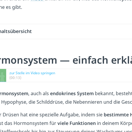
e es gibt.
haltsübersicht
monsystem — einfach erkl
zur Stelle im Video springen
(00:13)
rmonsystem
, auch als
endokrines System
bekannt, besteht
ie Hypophyse, die Schilddrüse, die Nebennieren und die Ges
r Drüsen hat eine spezielle Aufgabe, indem sie
bestimmte H
ist das Hormonsystem für
viele Funktionen
in deinem Körpe
Stoffwechsels bis hin zur Steuerung deines Wachstums und