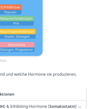
chen
ind und welche Hormone sie produzieren,
ktionen
RH
) & Inhibiting-Hormone (
Somatostatin
) →