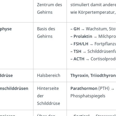
Zentrum des
stimuliert damit ande
Gehirns
wie Körpertemperatur,
physe
Basis des
– GH
→ Wachstum, Sto
Gehirns
– Prolaktin
→ Milchpro
– FSH/LH
→ Fortpflanz
– TSH
→ Schilddrüsenf
– ACTH
→ Cortisolprod
ddrüse
Halsbereich
Thyroxin
,
Triiodthyron
nschilddrüsen
Hinterseite
Parathormon
(PTH) → 
der
Phosphatspiegels
Schilddrüse