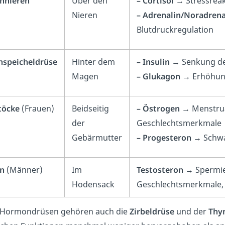
nnieren
Über den
– Cortisol
→ Stressreak
Nieren
– Adrenalin/Noradrena
Blutdruckregulation
hspeicheldrüse
Hinter dem
– Insulin
→ Senkung des
Magen
– Glukagon
→ Erhöhung
töcke
(Frauen)
Beidseitig
– Östrogen
→ Menstrua
der
Geschlechtsmerkmale
Gebärmutter
– Progesteron
→ Schwa
n
(Männer)
Im
Testosteron
→ Spermie
Hodensack
Geschlechtsmerkmale, 
 Hormondrüsen gehören auch die
Zirbeldrüse
und der
Thy