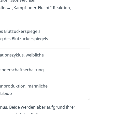
tion, Stoffwechsel
lin
→ „Kampf-oder-Flucht“-Reaktion,
 Blutzuckerspiegels
 des Blutzuckerspiegels
tionszyklus, weibliche
ngerschaftserhaltung
nproduktion, männliche
Libido
mus
. Beide werden aber aufgrund ihrer