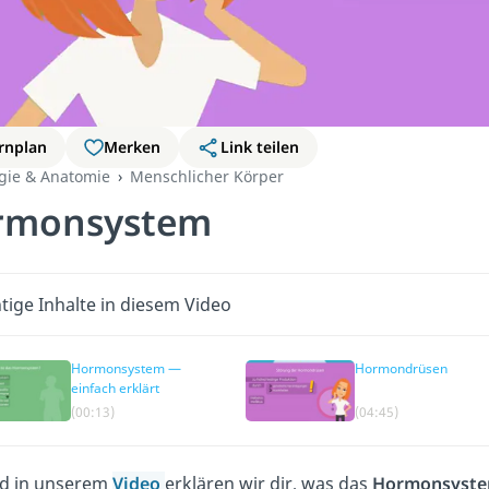
rnplan
Merken
Link teilen
ogie & Anatomie
Menschlicher Körper
rmonsystem
tige Inhalte in diesem Video
Hormonsystem —
Hormondrüsen
einfach erklärt
(00:13)
(04:45)
nd in unserem
Video
erklären wir dir, was das
Hormonsyst