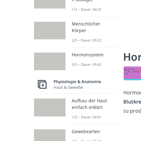
1/3 – Dauer: 04:32
Menschlicher
Körper
2/3 – Dauer: 05:22
Ho
Hormonsystem
3/3 – Dauer: 05:42
Physiologie & Anatomie
Haut & Gewebe
Hormond
Aufbau der Haut
Blutkr
einfach erklärt
zu prod
1/3 – Dauer: 04:01
Gewebearten