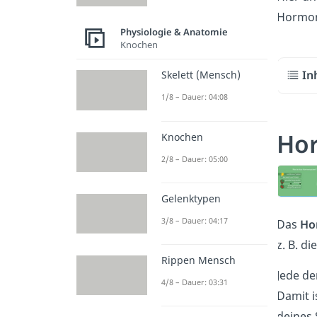
Hormon
Physiologie & Anatomie
Knochen
In
Skelett (Mensch)
1/8 – Dauer: 04:08
Hor
Knochen
2/8 – Dauer: 05:00
Gelenktypen
3/8 – Dauer: 04:17
Das
Ho
z. B. d
Rippen Mensch
Jede de
4/8 – Dauer: 03:31
Damit 
deines 