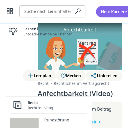
Suche
Neu: Karriere
Lernen lohnt sich!
Entdecke hier deine Chancen.
Lernplan
Merken
Link teilen
Recht
Rechtliches im Vertragsrecht
Anfechtbarkeit (Video)
Recht
Recht im Alltag
Weitere Infos erhältst du im Beitrag
zum Video
Ruhestörung
zum Beitrag: Anfechtbarkeit