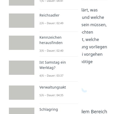
1/6 – Dauer: 04:41
In diesem Video wird erklärt, was
Reichsadler
Anfechtbarkeit bedeutet und welche
2/6 – Dauer: 02:49
Voraussetzungen erfüllt sein müssen,
damit ein Vertrag angefochten
Kennzeichen
werden kann. Du erfährst, welche
herausfinden
Gründe für eine Anfechtung vorliegen
3/6 – Dauer: 02:40
müssen und wie du dabei vorgehen
kannst. Hol dir jetzt das nötige
Ist Samstag ein
Werktag?
Wissen!
4/6 – Dauer: 03:37
Verwaltungsakt
5/6 – Dauer: 04:35
Schlagring
Beliebte Inhalte aus dem Bereich