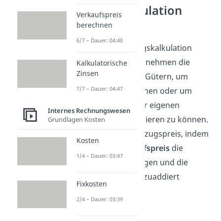
Bezugskalkulation
Verkaufspreis
Definition
berechnen
6/7 – Dauer: 04:40
Im Zuge der Bezugskalkulation
ermittelt ein Unternehmen die
Kalkulatorische
Zinsen
Bezugspreise
von Gütern, um
7/7 – Dauer: 04:47
Angebote vergleichen oder um
Verkaufspreise der eigenen
Internes Rechnungswesen
Erzeugnisse kalkulieren zu können.
Grundlagen Kosten
Man erhält den Bezugspreis, indem
Kosten
vom
Listeneinkaufspreis
die
1/4 – Dauer: 03:47
Nachlässe abgezogen und die
Bezugskosten
hinzuaddiert
Fixkosten
werden.
2/4 – Dauer: 03:39