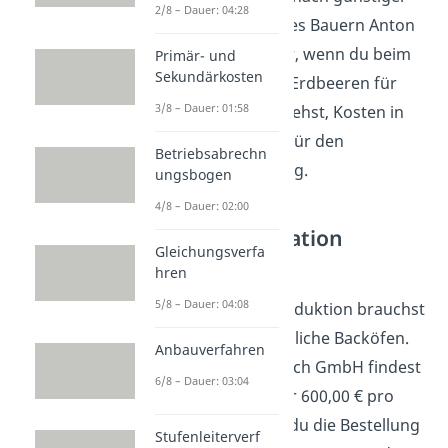
2/8 – Dauer: 04:28
als das Angebot des Bauern Anton
(5 €). Du sparst dir, wenn du beim
Primär- und
Sekundärkosten
Bauern Bernd die Erdbeeren für
3/8 – Dauer: 01:58
deine Kuchen beziehst, Kosten in
Höhe von 66,78 € für den
Betriebsabrechn
kompletten Auftrag.
ungsbogen
4/8 – Dauer: 02:00
Bezugskalkulation
Gleichungsverfa
Aufgabe 2
hren
5/8 – Dauer: 04:08
Für die Kuchenproduktion brauchst
du nun drei zusätzliche Backöfen.
Anbauverfahren
Beim Anbieter Busch GmbH findest
6/8 – Dauer: 03:04
du ein Angebot für 600,00 € pro
Backofen. Sobald du die Bestellung
Stufenleiterverf