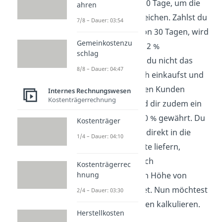
aufgibst, hast du 90 Tage, um die
ahren
Rechnung zu begleichen. Zahlst du
7/8 – Dauer: 03:54
sogar innerhalb von 30 Tagen, wird
Gemeinkostenzu
dir ein Skonto von 2 %
schlag
zugesprochen. Da du nicht das
8/8 – Dauer: 04:47
erste Mal bei Busch einkaufst und
diese dich als treuen Kunden
Internes Rechnungswesen
Kostenträgerrechnung
wertschätzen, wird dir zudem ein
Treuerabatt von 10 % gewährt. Du
Kostenträger
lässt die Backöfen direkt in die
1/4 – Dauer: 04:10
einzelnen Standorte liefern,
weswegen dir Busch
Kostenträgerrec
hnung
Transportkosten in Höhe von
200,00 € verrechnet. Nun möchtest
2/4 – Dauer: 03:30
du die Bezugskosten kalkulieren.
Herstellkosten