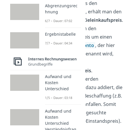
vom Listenpreis den
Abgrenzungsrec
Lieferrabatt ab, erhält man den
hnung
sogenannten
Zieleinkaufspreis
.
6/7 – Dauer: 07:02
Verringert man den
Ergebnistabelle
Zieleinkaufspreis um einen
7/7 – Dauer: 04:34
gewährten
Skonto
, der hier
Lieferskonto
genannt wird,
Internes Rechnungswesen
ergibt sich der
Grundbegriffe
Bareinkaufspreis
.
Aufwand und
Zum Schluss werden
Kosten
Bezugskosten
dazu addiert, die
Unterschied
aufgrund der Beschaffung (z.B.
1/5 – Dauer: 03:18
Lieferkosten) anfallen. Somit
Aufwand und
ergibt sich der gesuchte
Kosten
Bezugspreis
(=Einstandspreis).
Unterschied
Verständnisfrag