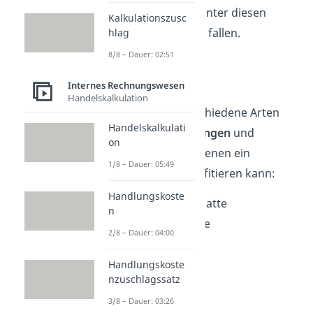
Beispiele auf, die unter diesen
Kalkulationszusc
beiden Kategorien fallen.
hlag
8/8 – Dauer: 02:51
Nachlässe
Internes Rechnungswesen
Handelskalkulation
Es existieren verschiedene Arten
Handelskalkulati
von
Preisminderungen
und
on
Nachlässen
, von denen ein
1/8 – Dauer: 05:49
Unternehmen profitieren kann:
Handlungskoste
Lieferantenrabatte
n
Mengenrabatte
2/8 – Dauer: 04:00
Sonderrabatte
Treuerabatte
Handlungskoste
nzuschlagssatz
Skonto
3/8 – Dauer: 03:26