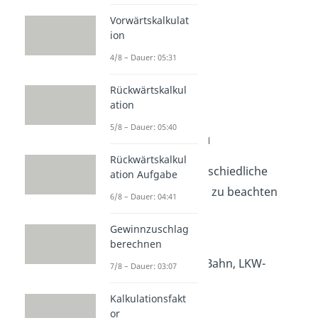
Vorwärtskalkulat
ion
4/8 – Dauer: 05:31
Rückwärtskalkul
ation
5/8 – Dauer: 05:40
Bezugskosten
Rückwärtskalkul
Auch gibt es unterschiedliche
ation Aufgabe
Bezugskosten
, die zu beachten
6/8 – Dauer: 04:41
sind:
Gewinnzuschlag
Zollgebühren
berechnen
Frachten (z.B. Bahn, LKW-
7/8 – Dauer: 03:07
Transport)
Kalkulationsfakt
Straßenmaut
or