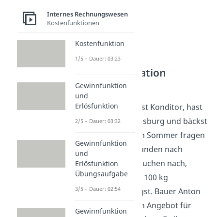
Internes Rechnungswesen
Kostenfunktionen
Kostenfunktion
1/5 – Dauer: 03:23
Bezugskalkulation
Aufgabe 1
Gewinnfunktion
und
Erlösfunktion
Stellt dir vor, du bist Konditor, hast
4 Standorte in Augsburg und bäckst
2/5 – Dauer: 03:32
Erdbeerkuchen. Im Sommer fragen
Gewinnfunktion
besonders viele Kunden nach
und
deinem leckeren Kuchen nach,
Erlösfunktion
Übungsaufgabe
sodass du pro Tag 100 kg
3/5 – Dauer: 02:54
Erdbeeren benötigst. Bauer Anton
unterbreitet dir ein Angebot für
Gewinnfunktion