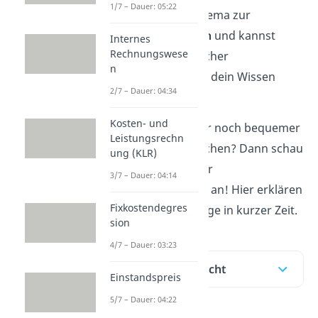
1/7 – Dauer: 05:22
Erklärung, ein Schema zur
Bezugskalkulation
und kannst
Internes
Rechnungswese
anhand anschaulicher
n
Beispielsaufgaben dein Wissen
2/7 – Dauer: 04:34
gleich anwenden.
Kosten- und
Du möchtest es dir noch bequemer
Leistungsrechn
und einfacher machen? Dann schau
ung (KLR)
dir unser
Video
zur
3/7 – Dauer: 04:14
Bezugskalkulation an! Hier erklären
Fixkostendegres
wir dir alles Wichtige in kurzer Zeit.
sion
4/7 – Dauer: 03:23
Inhaltsübersicht
Einstandspreis
5/7 – Dauer: 04:22