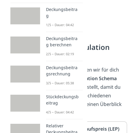
Deckungsbeitra
g
1/5 – Dauer: 04:42
Deckungsbeitra
g berechnen
Bezugskalkulation
Schema
2/5 – Dauer: 02:19
Deckungsbeitra
Im Folgenden haben wir für dich
gsrechnung
das
Bezugskalkulation Schema
3/5 – Dauer: 05:38
anschaulich dargestellt, damit du
selbst bei den verschiedenen
Stückdeckungsb
eitrag
Preisarten immer einen Überblick
behältst.
4/5 – Dauer: 04:42
Relativer
Listeneinkaufspreis (LEP)
Deckungsbeitra