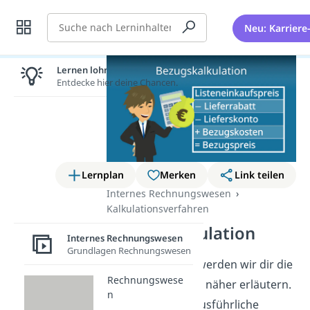
Suche
Neu: Karriere
Lernen lohnt sich!
Entdecke hier deine Chancen.
Lernplan
Merken
Link teilen
Internes Rechnungswesen
Kalkulationsverfahren
Bezugskalkulation
Internes Rechnungswesen
Grundlagen Rechnungswesen
In diesem Artikel werden wir dir die
Rechnungswese
Bezugskalkulation näher erläutern.
n
Du erhältst eine ausführliche