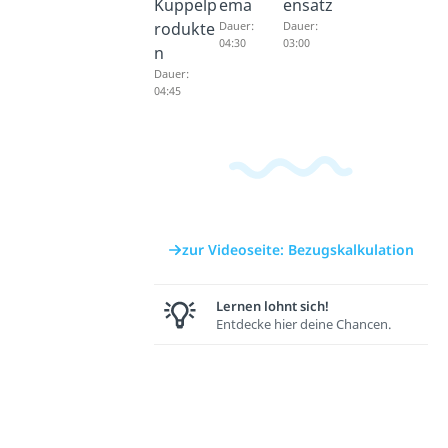
Kuppelp
ema
ensatz
rodukte
Dauer:
Dauer:
04:30
03:00
n
Dauer:
04:45
zur Videoseite: Bezugskalkulation
Lernen lohnt sich!
Entdecke hier deine Chancen.