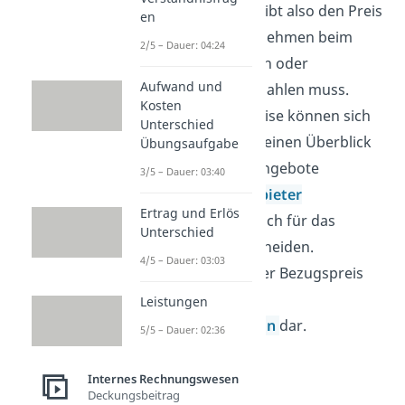
Der Bezugspreis gibt also den Preis
en
an, den ein Unternehmen beim
2/5 – Dauer: 04:24
Einkauf von Gütern oder
Aufwand und
Dienstleistungen zahlen muss.
Kosten
Mithilfe dieser Preise können sich
Unterschied
die Unternehmen einen Überblick
Übungsaufgabe
verschaffen, die Angebote
3/5 – Dauer: 03:40
verschiedener
Anbieter
Ertrag und Erlös
vergleichen
und sich für das
Unterschied
Geeignetste entscheiden.
4/5 – Dauer: 03:03
Außerdem stellt der Bezugspreis
die Basis für die
Leistungen
Handelskalkulation
dar.
5/5 – Dauer: 02:36
Internes Rechnungswesen
Deckungsbeitrag