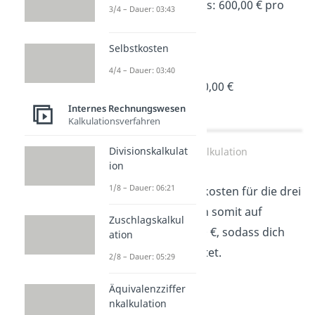
Listeneinkaufspreis: 600,00 € pro
3/4 – Dauer: 03:43
Backofen
Treuerabatt: 10 %
Selbstkosten
Skonto: 2 %
4/4 – Dauer: 03:40
Bezugskosten: 200,00 €
Internes Rechnungswesen
Kalkulationsverfahren
Divisionskalkulat
Bezugskalkulation
ion
1/8 – Dauer: 06:21
Die Anschaffungskosten für die drei
Öfen belaufen sich somit auf
Zuschlagskalkul
insgesamt 1787,60 €, sodass dich
ation
einer 595,87 € kostet.
2/8 – Dauer: 05:29
Äquivalenzziffer
nkalkulation