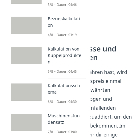
3/8 – Dauer: 04:46
Bezugskalkulati
on
4/8 – Dauer: 03:19
Preisnachlässe und
Kalkulation von
Bezugskosten
Kuppelprodukte
n
Wie du bereits erfahren hast, wird
5/8 – Dauer: 04:45
vom Listeneinkaufspreis einmal
Kalkulationssch
jegliche Art von gewährten
ema
Nachlässen abgezogen und
6/8 – Dauer: 04:30
anschließend die anfallenden
Maschinenstun
Bezugskosten hinzuaddiert, um den
densatz
Einstandspreis zu bekommen. Im
7/8 – Dauer: 03:00
Folgenden listen wir dir einige