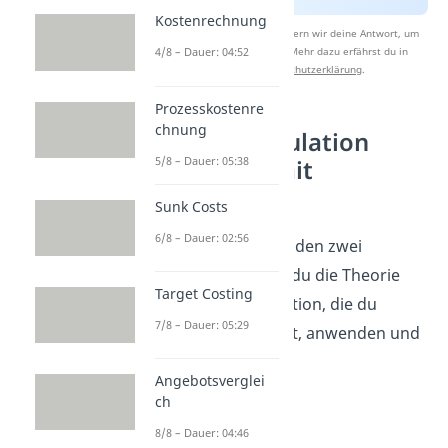
Kostenrechnung
Nach Beantwortung speichern wir deine Antwort, um
Studyflix zu verbessern. Mehr dazu erfährst du in
4/8 – Dauer: 04:52
unserer
Datenschutzerklärung
.
Prozesskostenre
chnung
Bezugskalkulation
5/8 – Dauer: 05:38
Aufgaben mit
Lösungen
Sunk Costs
6/8 – Dauer: 02:56
Mithilfe der folgenden zwei
Beispielen kannst du die Theorie
Target Costing
zur Bezugskalkulation, die du
7/8 – Dauer: 05:29
bisher gelernt hast, anwenden und
verstehen.
Angebotsverglei
ch
8/8 – Dauer: 04:46