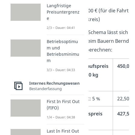
Skonto: 1 %
Langfristige
Bezugskosten: 10,00 € (für die Fahrt
Preisuntergrenz
e
vom Nachbarlandkreis)
2/3 – Dauer: 04:41
Nach dem obigen Schema lässt sich
der Bezugspreis beim Bauern Bernd
Betriebsoptimu
m und
folgendermaßen berechnen:
Betriebsminimu
m
Listeneinkaufspreis
450,00 
3/3 – Dauer: 04:33
(LEP) für 100 kg
Erdbeeren
Internes Rechnungswesen
Bestanderfassung
–
Lieferrabatt: 5 %
22,50 €
First In First Out
(FIFO)
=
Zieleinkaufspreis
427,50 
1/4 – Dauer: 04:38
(ZEP)
Last In First Out