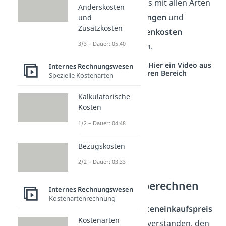
Listeneinkaufspreis mit allen Arten
Anderskosten
von
Preisminderungen
und
und
Zusatzkosten
Anschaffungsnebenkosten
3/3 – Dauer: 05:40
verrechnet werden.
Studyflix vernetzt: Hier ein Video aus
Internes Rechnungswesen
einem anderen Bereich
Spezielle Kostenarten
Kalkulatorische
Kosten
1/2 – Dauer: 04:48
Bezugskosten
2/2 – Dauer: 03:33
Bezugspreis berechnen
Internes Rechnungswesen
Kostenartenrechnung
Unter dem
Listeneinkaufspreis
Kostenarten
wird der Preis verstanden, den