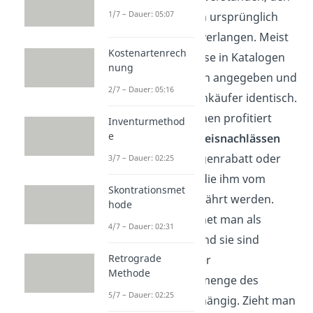
1/7 – Dauer: 05:07
die Lieferanten ursprünglich
angeben und verlangen. Meist
Kostenartenrech
sind diese Preise in Katalogen
nung
oder Preislisten angegeben und
2/7 – Dauer: 05:16
sind für alle Einkäufer identisch.
Ein Unternehmen profitiert
Inventurmethod
e
oftmals von
Preisnachlässen
(wie z. B. Mengenrabatt oder
3/7 – Dauer: 02:25
Treuerabatt), die ihm vom
Skontrationsmet
Verkäufer gewährt werden.
hode
Diese bezeichnet man als
4/7 – Dauer: 02:31
Lieferrabatt
und sie sind
Retrograde
oftmals von der
Methode
Beschaffungsmenge des
5/7 – Dauer: 02:25
Einkäufers abhängig. Zieht man