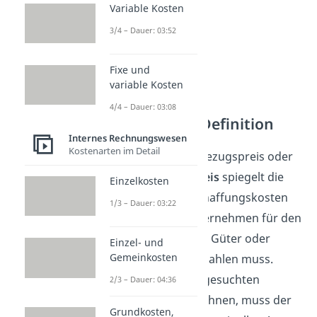
Variable Kosten
3/4 – Dauer: 03:52
Fixe und
variable Kosten
4/4 – Dauer: 03:08
Bezugspreis Definition
Internes Rechnungswesen
Kostenarten im Detail
Der sogenannte Bezugspreis oder
auch
Einstandspreis
spiegelt die
Einzelkosten
endgültigen Anschaffungskosten
1/3 – Dauer: 03:22
wider, die ein Unternehmen für den
Bezug bestimmter Güter oder
Einzel- und
Gemeinkosten
Dienstleistungen zahlen muss.
Möchte man den gesuchten
2/3 – Dauer: 04:36
Bezugspreis berechnen, muss der
Grundkosten,