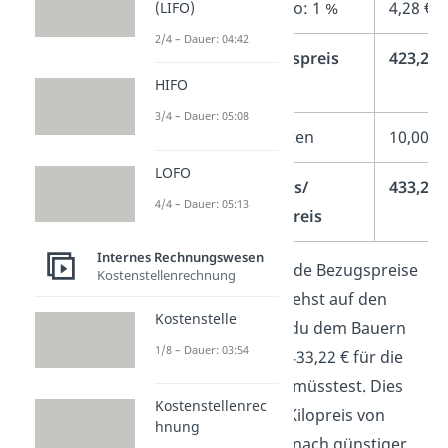
–
Lieferskonto: 1 %
4,28 €
(LIFO)
2/4 – Dauer: 04:42
=
Bareinkaufspreis
423,22 
HIFO
(BEP)
3/4 – Dauer: 05:08
+
Bezugskosten
10,00 €
LOFO
=
Bezugspreis/
433,22 
4/4 – Dauer: 05:13
Einstandspreis
Internes Rechnungswesen
Nun kannst du beide Bezugspreise
Kostenstellenrechnung
vergleichen und siehst auf den
Kostenstelle
ersten Blick, dass du dem Bauern
1/8 – Dauer: 03:54
Bernd insgesamt 433,22 € für die
Erdbeeren zahlen müsstest. Dies
Kostenstellenrec
entspricht einem Kilopreis von
hnung
4,33 € und ist demnach günstiger