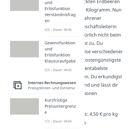
seine frischgepflückten Erdbeeren
und
Erlösfunktion
und verlangt 5 € je Kilogramm. Nun
Verständnisfrag
schlägst du als erfahrener
en
Geschäftsleiter/Geschäftsleiterin
4/5 – Dauer: 06:06
der Konditorei natürlich nicht beim
erstbesten Angebot zu. Du
Gewinnfunktion
und
vergleichst die Preise verschiedener
Erlösfunktion
Anbieter, um das kostengünstigste
Klausuraufgabe
bzw. das für dich rentabelste
5/5 – Dauer: 04:05
Ergebnis zu erzielen. Du erkundigst
Internes Rechnungswesen
dich bei Bauer Bernd und lässt dir
Preisgrenzen- und Extrema
folgende Informationen
Kurzfristige
zukommen:
Preisuntergrenz
e
Listeneinkaufspreis: 4,50 € pro kg
1/3 – Dauer: 04:05
Mengenrabatt: 5 %