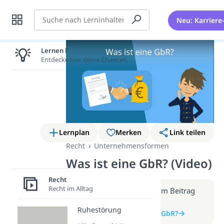
Suche
Neu: Karriere
Lernen lohnt sich!
Entdecke hier deine Chancen.
Lernplan
Merken
Link teilen
Recht
Unternehmensformen
Was ist eine GbR? (Video)
Recht
Recht im Alltag
Weitere Infos erhältst du im Beitrag
zum Video
Ruhestörung
zum Beitrag: Was ist eine GbR?