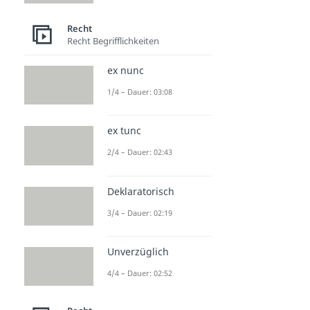
Kapitalgesellschaft
Recht
Dauer: 05:12
Recht Begrifflichkeiten
Personengesellschaft
Dauer: 05:40
Joint Venture
ex nunc
Dauer: 03:14
1/4 – Dauer: 03:08
Gewinnverteilung OHG
Dauer: 03:54
Was ist eine GbR?
ex tunc
Dauer: 03:50
2/4 – Dauer: 02:43
Deklaratorisch
3/4 – Dauer: 02:19
Unverzüglich
4/4 – Dauer: 02:52