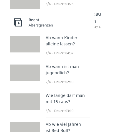
6/6 – Dauer: 03:25
Formkau
Istkaufm
Kannkau
Recht
fmann
ann
fmann
Altersgrenzen
Dauer: 04:01
Dauer: 04:02
Dauer: 04:14
Ab wann Kinder
alleine lassen?
1/4 – Dauer: 04:37
Ab wann ist man
jugendlich?
2/4 – Dauer: 02:10
Wie lange darf man
mit 15 raus?
3/4 – Dauer: 03:10
Ab wie viel Jahren
ist Red Bull?