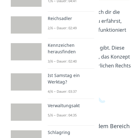
1/6 – Dauer: 04:41
In diesem Video erkläre ich dir die
Reichsadler
Bedeutung einer GbR. Du erfährst,
2/6 – Dauer: 02:49
was eine GbR ist, wie sie funktioniert
und welche rechtlichen
Kennzeichen
Besonderheiten es dabei gibt. Diese
herausfinden
Informationen helfen dir, das Konzept
3/6 – Dauer: 02:40
einer Gesellschaft bürgerlichen Rechts
besser zu verstehen.
Ist Samstag ein
Werktag?
4/6 – Dauer: 03:37
Verwaltungsakt
5/6 – Dauer: 04:35
Beliebte Inhalte aus dem Bereich
Recht
Schlagring