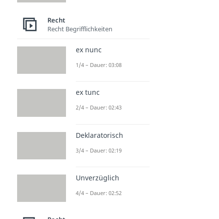
Fahrlässigkeit
Recht
Dauer: 04:36
Recht Begrifflichkeiten
Schadensersatz
Dauer: 05:36
Garantenstellung
ex nunc
Dauer: 04:53
1/4 – Dauer: 03:08
Verhältnismäßigkeit
Dauer: 04:06
Verjährung
ex tunc
Dauer: 04:49
2/4 – Dauer: 02:43
Widerspruch
Dauer: 04:09
Deklaratorisch
3/4 – Dauer: 02:19
Unverzüglich
4/4 – Dauer: 02:52