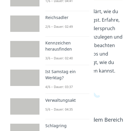
1/6 – Dauer: 04:41
In diesem Video wird erklärt, wie du
Reichsadler
einen Widerspruch einlegst. Erfahre,
2/6 – Dauer: 02:49
warum es wichtig ist, Widerspruch
gegen einen Bescheid einzulegen und
Kennzeichen
welche Schritte du dabei beachten
herausfinden
musst. Mit einfachen Tipps und
3/6 – Dauer: 02:40
Beispielen wird dir gezeigt, wie du
erfolgreich widersprechen kannst.
Ist Samstag ein
Werktag?
4/6 – Dauer: 03:37
Verwaltungsakt
5/6 – Dauer: 04:35
Beliebte Inhalte aus dem Bereich
Recht
Schlagring