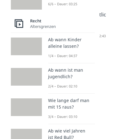
6/6 – Dauer: 03:25
Juristisch
Natürlich
Öffentlic
Recht
e Person
e Person
hes
Altersgrenzen
Dauer: 02:41
Dauer: 02:52
Recht
Dauer: 02:43
Ab wann Kinder
alleine lassen?
1/4 – Dauer: 04:37
Ab wann ist man
jugendlich?
2/4 – Dauer: 02:10
Wie lange darf man
mit 15 raus?
3/4 – Dauer: 03:10
Ab wie viel Jahren
ist Red Bull?