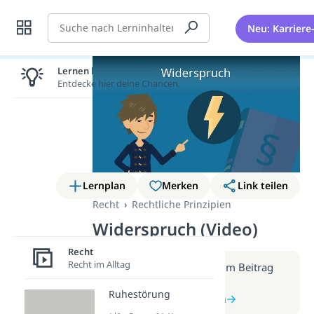
Suche
Neu: Karriere
Lernen lohnt sich!
Entdecke hier deine Chancen.
Lernplan
Merken
Link teilen
Recht
Rechtliche Prinzipien
Widerspruch (Video)
Recht
Recht im Alltag
Weitere Infos erhältst du im Beitrag
zum Video
Ruhestörung
zum Beitrag: Widerspruch