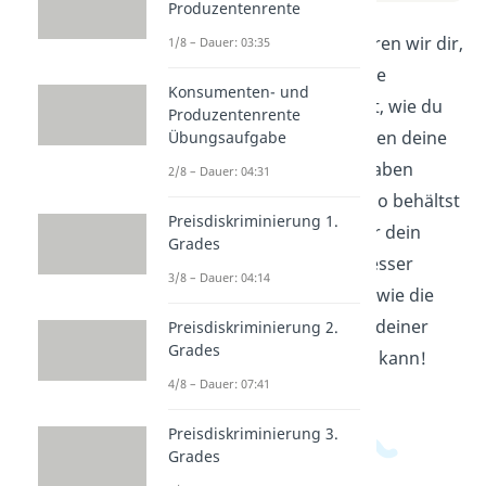
Produzentenrente
In diesem Video erklären wir dir,
1/8 – Dauer: 03:35
wie eine Budgetgerade
Konsumenten- und
funktioniert. Du lernst, wie du
Produzentenrente
mit Hilfe dieser Geraden deine
Übungsaufgabe
Einnahmen und Ausgaben
2/8 – Dauer: 04:31
visualisieren kannst. So behältst
Preisdiskriminierung 1.
du den Überblick über dein
Grades
Budget und kannst besser
3/8 – Dauer: 04:14
planen. Finde heraus, wie die
Budgetgerade dir bei deiner
Preisdiskriminierung 2.
Grades
Finanzplanung helfen kann!
4/8 – Dauer: 07:41
Preisdiskriminierung 3.
Grades