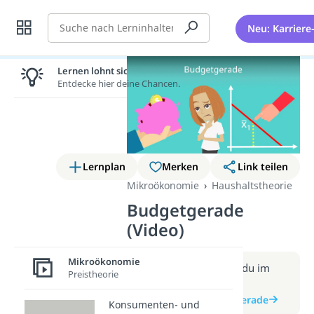
Suche
Neu: Karriere
Lernen lohnt sich!
Entdecke hier deine Chancen.
Lernplan
Merken
Link teilen
Mikroökonomie
Haushaltstheorie
Budgetgerade
(Video)
Mikroökonomie
Weitere Infos erhältst du im
Preistheorie
Beitrag zum Video
zum Beitrag: Budgetgerade
Konsumenten- und