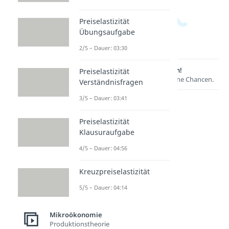
Preiselastizität
Übungsaufgabe
2/5 – Dauer: 03:30
Lernen lohnt sich!
Preiselastizität
Entdecke hier deine Chancen.
Verständnisfragen
3/5 – Dauer: 03:41
Preiselastizität
Klausuraufgabe
4/5 – Dauer: 04:56
Kreuzpreiselastizität
Weitere Inhalte:
5/5 – Dauer: 04:14
Mikroökonomie
Haushaltstheorie
Mikroökonomie
Budgetgerade
Produktionstheorie