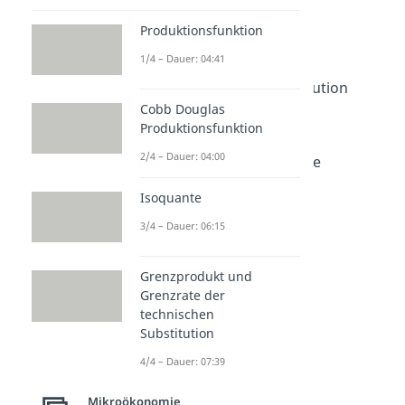
Dauer: 05:03
Nutzenfunktion und
Produktionsfunktion
Indifferenzkurven
1/4 – Dauer: 04:41
Dauer: 06:42
Grenzrate der Substitution
Dauer: 04:20
Cobb Douglas
Grenznutzen
Produktionsfunktion
Dauer: 02:48
2/4 – Dauer: 04:00
Kosten Nutzen Analyse
Dauer: 04:56
Isoquante
3/4 – Dauer: 06:15
Grenzprodukt und
Grenzrate der
technischen
Substitution
4/4 – Dauer: 07:39
Mikroökonomie