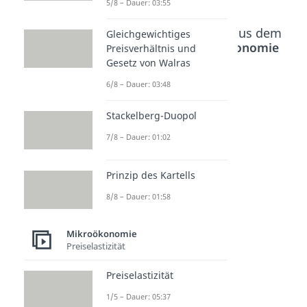
5/8 – Dauer: 03:55
Beliebte Inhalte aus dem
Gleichgewichtiges
Bereich
Mikroökonomie
Preisverhältnis und
Gesetz von Walras
6/8 – Dauer: 03:48
Nutzen
Grenzr
Grenz
funktio
ate der
nutzen
Stackelberg-Duopol
n und
Substit
Dauer:
02:48
7/8 – Dauer: 01:02
Indiffe
ution
renzku
Dauer:
04:20
rven
Prinzip des Kartells
Dauer:
8/8 – Dauer: 01:58
06:42
Mikroökonomie
Preiselastizität
Preiselastizität
1/5 – Dauer: 05:37