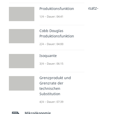
Dauer: 05:05
Multiplikative Preis-Absatz-
Produktionsfunktion
Funktion
1/4 – Dauer: 04:41
Dauer: 03:50
Cournotscher Punkt
Dauer: 03:57
Cobb Douglas
Cournot-Wettbewerb
Produktionsfunktion
Dauer: 05:12
2/4 – Dauer: 04:00
Isoquante
3/4 – Dauer: 06:15
Grenzprodukt und
Grenzrate der
technischen
Substitution
4/4 – Dauer: 07:39
Mikroökonomie