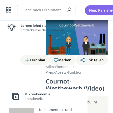
Suche
Neu: Karriere
Lernen lohnt sich!
Entdecke hier deine Chancen.
Lernplan
Merken
Link teilen
Mikroökonomie
Preis-Absatz-Funktion
Cournot-
Wettbewerb (Video)
Mikroökonomie
Preistheorie
Weitere Infos erhältst du im
Beitrag zum Video
Konsumenten- und