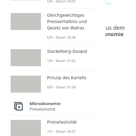
5/8 – Dauer: 03:55
Gleichgewichtiges
Preisverhältnis und
Beliebte Inhalte aus dem
Gesetz von Walras
Bereich
Mikroökonomie
6/8 – Dauer: 03:48
Stackelberg-Duopol
Courn
Arbeits
Gleich
ot,
angeb
gewich
7/8 – Dauer: 01:02
Kartell
ot des
tiger
und
Individ
Güterp
Prinzip des Kartells
Stackel
uums
reis
8/8 – Dauer: 01:58
berg
Dauer:
und
05:14
im
Output
Mikroökonomie
Verglei
Dauer:
Preiselastizität
02:28
ch
Dauer:
Preiselastizität
06:17
1/5 – Dauer: 05:37