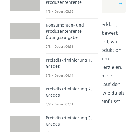
zum Beitrag: Cournot-
Produzentenrente
Wettbewerb
1/8 – Dauer: 03:35
In diesem Video wird erklärt,
Konsumenten- und
Produzentenrente
wie der Cournot-Wettbewerb
Übungsaufgabe
funktioniert. Du erfährst, wie
2/8 – Dauer: 04:31
Unternehmen ihre Produktion
und Preise festlegen, um
Preisdiskriminierung 1.
Grades
maximale Gewinne zu erzielen.
Wir zeigen dir, wie sich die
3/8 – Dauer: 04:14
Strategien der Firmen auf den
Preisdiskriminierung 2.
Markt auswirken und wie du als
Grades
Konsument davon beeinflusst
4/8 – Dauer: 07:41
wirst.
Preisdiskriminierung 3.
Grades