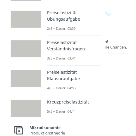
Preiselastizität
Übungsaufgabe
2/5 – Dauer: 03:30
Lernen lohnt sich!
Preiselastizität
Entdecke hier deine Chancen.
Verständnisfragen
3/5 – Dauer: 03:41
Preiselastizität
Klausuraufgabe
4/5 – Dauer: 04:56
Kreuzpreiselastizität
Weitere Inhalte:
5/5 – Dauer: 04:14
Mikroökonomie
Preis-Absatz-Funktion
Mikroökonomie
Preis-Absatz-Funktion
Produktionstheorie