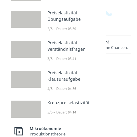
Preiselastizität
Übungsaufgabe
2/5 – Dauer: 03:30
Lernen lohnt sich!
Preiselastizität
Entdecke hier deine Chancen.
Verständnisfragen
3/5 – Dauer: 03:41
Preiselastizität
Klausuraufgabe
4/5 – Dauer: 04:56
Kreuzpreiselastizität
Weitere Inhalte:
5/5 – Dauer: 04:14
Mikroökonomie
Marktformen
Mikroökonomie
Marktformen
Produktionstheorie