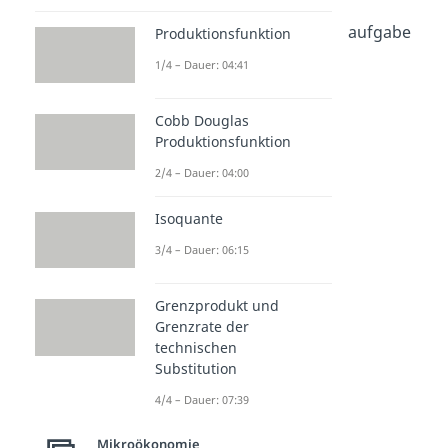
Dauer: 02:56
Marktformen Übungsaufgabe
Produktionsfunktion
Dauer: 03:34
1/4 – Dauer: 04:41
Marktformen
Verständnisfragen
Dauer: 04:05
Cobb Douglas
Monopol
Produktionsfunktion
Dauer: 04:43
2/4 – Dauer: 04:00
Oligopol
Dauer: 04:27
Polypol
Isoquante
Dauer: 05:32
3/4 – Dauer: 06:15
Vollkommener Markt
Dauer: 04:07
Käufermarkt
Grenzprodukt und
Dauer: 04:04
Grenzrate der
technischen
Substitution
4/4 – Dauer: 07:39
Mikroökonomie