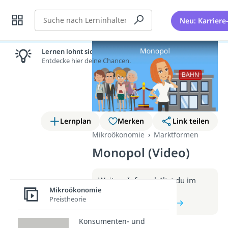
Suche
Neu: Karriere
Lernen lohnt sich!
Entdecke hier deine Chancen.
Lernplan
Merken
Link teilen
Mikroökonomie
Marktformen
Monopol (Video)
Weitere Infos erhältst du im
Mikroökonomie
Beitrag zum Video
Preistheorie
zum Beitrag: Monopol
Konsumenten- und