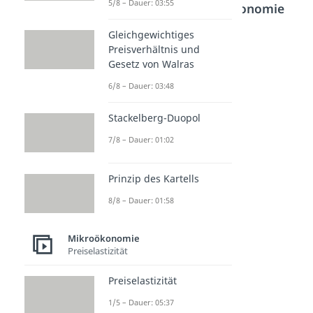
5/8 – Dauer: 03:55
Bereich
Mikroökonomie
Gleichgewichtiges
Preisverhältnis und
Oligop
Polypo
Vollko
Gesetz von Walras
ol
l
mmen
Dauer:
Dauer:
er
6/8 – Dauer: 03:48
04:27
05:32
Markt
Stackelberg-Duopol
Dauer:
04:07
7/8 – Dauer: 01:02
Prinzip des Kartells
8/8 – Dauer: 01:58
Mikroökonomie
Preiselastizität
Preiselastizität
1/5 – Dauer: 05:37