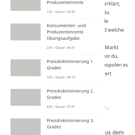
Produzentenrente
In diesem Video wird erklärt,
was ein Monopol ist. Du
1/8 – Dauer: 03:35
erfährst, wie Monopole
Konsumenten- und
entstehen können und welche
Produzentenrente
Auswirkungen sie auf
Übungsaufgabe
Verbraucher und den Markt
2/8 – Dauer: 04:31
haben. Außerdem lernst du,
Preisdiskriminierung 1.
welche Arten von Monopolen es
Grades
gibt und wie sie reguliert
3/8 – Dauer: 04:14
werden können.
Preisdiskriminierung 2.
Grades
4/8 – Dauer: 07:41
Preisdiskriminierung 3.
Grades
Beliebte Inhalte aus dem