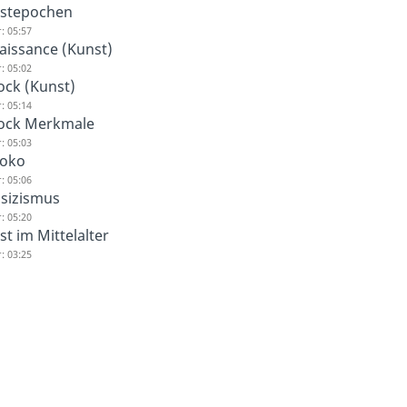
stepochen
: 05:57
aissance (Kunst)
: 05:02
ock (Kunst)
: 05:14
ock Merkmale
: 05:03
oko
: 05:06
ssizismus
: 05:20
t im Mittelalter
: 03:25