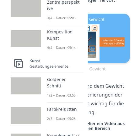
Zentralperspekt
ive
3/4 – Dauer: 05:03
Komposition
Kunst
4/4 – Dauer: 05:14
Kunst
Gestaltungselemente
Größe und Gewicht
Goldener
Neben der Größe und dem Gewicht
Schnitt
sind auch die Positionierungen der
1/3 – Dauer: 03:55
Elemente besonders wichtig für die
Farbkreis Itten
hierarchische Wirkung.
2/3 – Dauer: 05:25
Studyflix vernetzt: Hier ein Video aus
einem anderen Bereich
Komplementärk