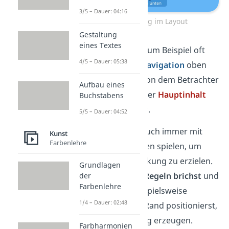
3/5 – Dauer: 04:16
Positionierung im Layout
Gestaltung
eines Textes
Eine
Webseite
hat zum Beispiel oft
4/5 – Dauer: 05:38
das
Logo
und die
Navigation
oben
links, weil die Position dem Betrachter
Aufbau eines
als Erstes auffällt. Der
Hauptinhalt
Buchstabens
folgt dann darunter.
5/5 – Dauer: 04:52
Du kannst jedoch auch immer mit
Kunst
Farbenlehre
den Positionierungen spielen, um
eine bestimmte Wirkung zu erzielen.
Grundlagen
Indem du gängige
Regeln brichst
und
der
Farbenlehre
die Überschrift beispielsweise
1/4 – Dauer: 02:48
gedreht am linken Rand positionierst,
kannst du Spannung erzeugen.
Farbharmonien