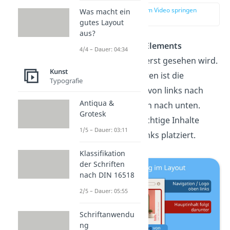
zur Stelle im Video springen
Was macht ein
(01:33)
gutes Layout
aus?
Die
Position eines Elements
4/4 – Dauer: 04:34
beeinflusst, was zuerst gesehen wird.
Kunst
In westlichen Kulturen ist die
Typografie
Leserichtung meist von links nach
Antiqua &
rechts und von oben nach unten.
Grotesk
Deshalb werden wichtige Inhalte
1/5 – Dauer: 03:11
häufig oben oder links platziert.
Klassifikation
der Schriften
nach DIN 16518
2/5 – Dauer: 05:55
Schriftanwendu
ng