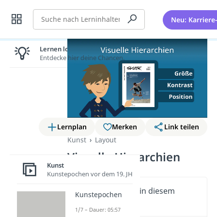
Suche
Neu: Karriere
Lernen lohnt sich!
Entdecke hier deine Chancen.
Lernplan
Merken
Link teilen
Kunst
Layout
Visuelle Hierarchien
Kunst
Kunstepochen vor dem 19. JH
Wichtige Inhalte in diesem
Kunstepochen
Video
1/7 – Dauer: 05:57