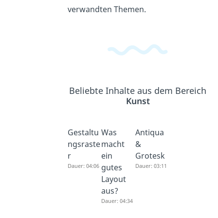
verwandten Themen.
Beliebte Inhalte aus dem Bereich
Kunst
Gestaltu
Was
Antiqua
ngsraste
macht
&
r
ein
Grotesk
Dauer: 04:06
gutes
Dauer: 03:11
Layout
aus?
Dauer: 04:34