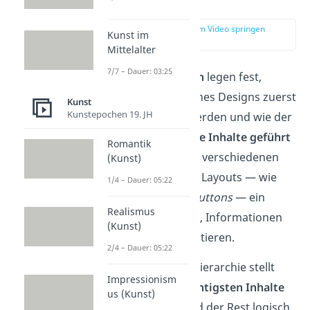
Hierarchien?
zur Stelle im Video springen
Kunst im
(00:16)
Mittelalter
7/7 – Dauer: 03:25
Visuelle Hierarchien
legen fest,
welche Elemente eines Designs zuerst
Kunst
Kunstepochen 19. JH
wahrgenommen werden und wie der
Betrachter
durch die Inhalte geführt
Romantik
wird. Sie geben den verschiedenen
(Kunst)
Bestandteilen eines Layouts — wie
1/4 – Dauer: 05:22
Text
,
Bildern
oder
Buttons
— ein
Realismus
Gewicht
und helfen, Informationen
(Kunst)
geordnet
zu präsentieren.
2/4 – Dauer: 05:22
Eine klare visuelle Hierarchie stellt
Impressionism
sicher, dass die
wichtigsten Inhalte
us (Kunst)
sofort auffallen
und der Rest logisch