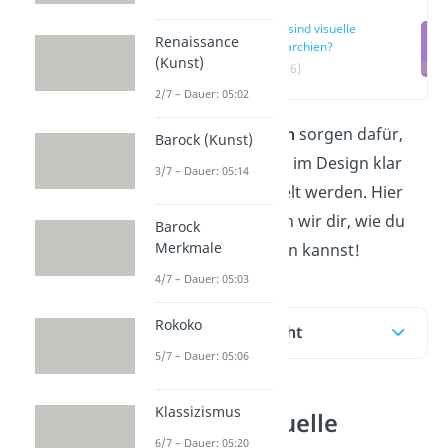
Was sind visuelle
Renaissance
Hierarchien?
(Kunst)
(00:16)
2/7 – Dauer: 05:02
Visuelle Hierarchien
sorgen dafür,
Barock (Kunst)
dass Informationen im Design klar
3/7 – Dauer: 05:14
und gezielt vermittelt werden. Hier
und im
Video
zeigen wir dir, wie du
Barock
Merkmale
sie effektiv einsetzen kannst!
4/7 – Dauer: 05:03
Rokoko
Inhaltsübersicht
5/7 – Dauer: 05:06
Klassizismus
Was sind visuelle
6/7 – Dauer: 05:20