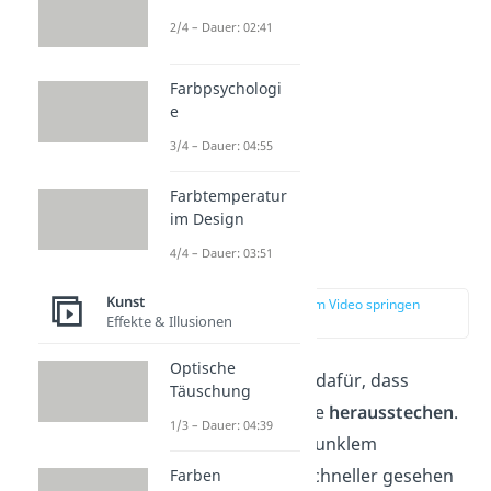
2/4 – Dauer: 02:41
Farbpsychologi
e
3/4 – Dauer: 04:55
Farbtemperatur
im Design
Kontrast
4/4 – Dauer: 03:51
Kunst
zur Stelle im Video springen
Effekte & Illusionen
(02:20)
Optische
Der
Kontrast
sorgt dafür, dass
Täuschung
bestimmte Elemente
herausstechen
.
1/3 – Dauer: 04:39
Ein heller Text auf dunklem
Hintergrund wird schneller gesehen
Farben