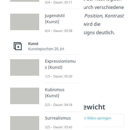
3/4 – Dauer: 05:11
angeordnet wird. Durch verschiedene
Aspekte wie
Größe
,
Position
,
Kontrast
Jugendstil
(Kunst)
und
Wiederholung
wird die
4/4 – Dauer: 05:38
Hierarchie eines Designs deutlich.
Kunst
Kunstepochen 20. JH
Expressionismu
s (Kunst)
1/5 – Dauer: 05:30
Kubismus
(Kunst)
Größe und Gewicht
2/5 – Dauer: 04:18
Surrealismus
zur Stelle im Video springen
(00:56)
3/5 – Dauer: 05:43