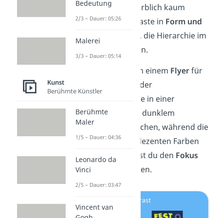
Bedeutung
als einer, der sich farblich kaum
2/3 – Dauer: 05:26
abhebt. Auch Kontraste in
Form und
Textur
helfen dabei, die Hierarchie im
Malerei
Design zu verstärken.
3/3 – Dauer: 05:14
Zum Beispiel kann in einem
Flyer
für
Kunst
eine Veranstaltung der
Berühmte Künstler
Veranstaltungsname in einer
Berühmte
kräftigen Farbe
auf dunklem
Maler
Hintergrund auftauchen, während die
1/5 – Dauer: 04:36
anderen Details in dezenten Farben
erscheinen. So lenkst du den
Fokus
Leonardo da
zuerst auf den Namen.
Vinci
2/5 – Dauer: 03:47
Vincent van
Gogh