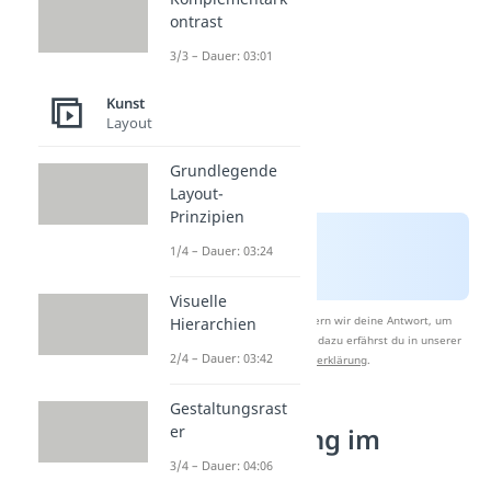
ontrast
3/3 – Dauer: 03:01
Kunst
Layout
Grundlegende
Layout-
Prinzipien
1/4 – Dauer: 03:24
Visuelle
Nach Beantwortung speichern wir deine Antwort, um
Hierarchien
Studyflix zu verbessern. Mehr dazu erfährst du in unserer
2/4 – Dauer: 03:42
Datenschutzerklärung
.
Gestaltungsrast
er
Positionierung im
Layout
3/4 – Dauer: 04:06