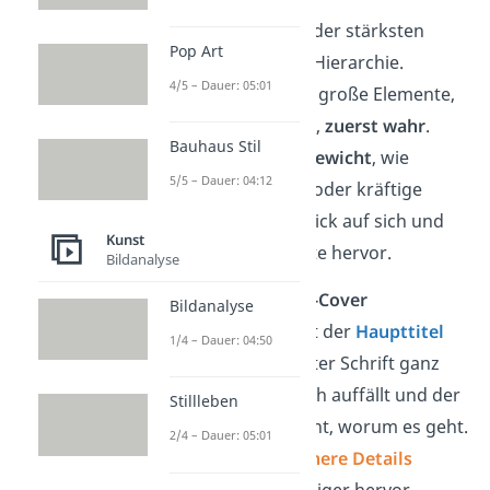
Die
Größe
ist einer der stärksten
Pop Art
Indikatoren für die Hierarchie.
4/5 – Dauer: 05:01
Deshalb nimmst du große Elemente,
wie Titel oder Bilder,
zuerst wahr
.
Bauhaus Stil
Auch das
visuelle Gewicht
, wie
5/5 – Dauer: 04:12
gefettete Schriften oder kräftige
Farben, zieht den Blick auf sich und
Kunst
hebt wichtige Inhalte hervor.
Bildanalyse
Auf einem
Magazin-Cover
Bildanalyse
beispielsweise steht der
Haupttitel
1/4 – Dauer: 04:50
meist in großer, fetter Schrift ganz
oben, damit er gleich auffällt und der
Stillleben
Leser schnell erkennt, worum es geht.
2/4 – Dauer: 05:01
Untertitel
und
kleinere Details
stechen jedoch weniger hervor.