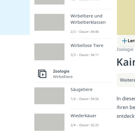
Wirbeltiere und
Wirbeltierklassen
2/3 – Dauer: 04:46
Ler
Wirbellose Tiere
Zoologie
3/3 – Dauer: 04:11
Kai
Zoologie
Wirbeltiere
Weitere
Säugetiere
In diese
1/4 – Dauer: 04:56
ihren be
entdecke
Wiederkäuer
2/4 – Dauer: 02:25