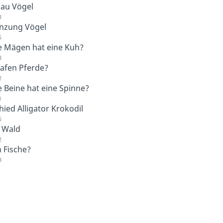
au Vögel
3
anzung Vögel
6
le Mägen hat eine Kuh?
8
lafen Pferde?
2
e Beine hat eine Spinne?
1
ied Alligator Krokodil
6
m Wald
2
 Fische?
8