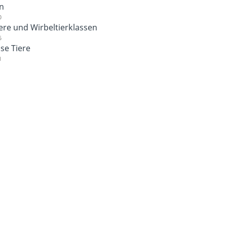
n
0
ere und Wirbeltierklassen
6
se Tiere
1