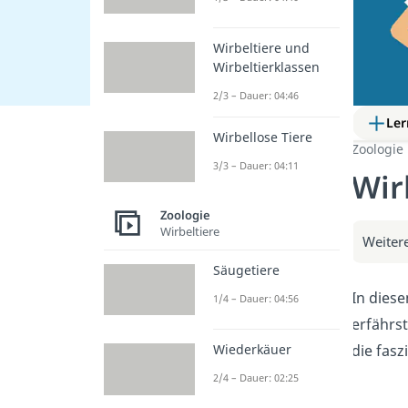
Wirbeltiere und
Wirbeltierklassen
2/3 – Dauer: 04:46
Ler
Wirbellose Tiere
Zoologie
3/3 – Dauer: 04:11
Wir
Zoologie
Wirbeltiere
Weitere
Säugetiere
In diese
1/4 – Dauer: 04:56
erfährs
die fasz
Wiederkäuer
2/4 – Dauer: 02:25