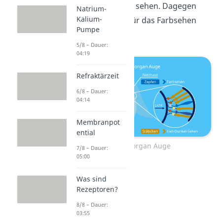
der Dämmerung, sehen. Dagegen
Natrium-
Kalium-
sind die Zapfen für das Farbsehen
Pumpe
verantwortlich.
5/8 – Dauer:
04:19
Refraktärzeit
6/8 – Dauer:
04:14
Membranpot
ential
Sinnesorgan Auge
7/8 – Dauer:
05:00
Was sind
Rezeptoren?
8/8 – Dauer:
03:55