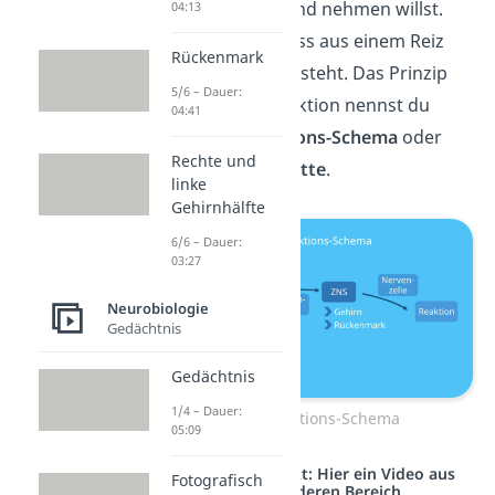
du jetzt in die Hand nehmen willst.
04:13
Das bedeutet, dass aus einem Reiz
Rückenmark
eine Reaktion entsteht. Das Prinzip
5/6 – Dauer:
vom Reiz zur Reaktion nennst du
04:41
auch
Reiz-Reaktions-Schema
oder
Rechte und
Reiz-Reaktionskette
.
linke
Gehirnhälfte
6/6 – Dauer:
03:27
Neurobiologie
Gedächtnis
Gedächtnis
1/4 – Dauer:
Reiz-Reaktions-Schema
05:09
Studyflix vernetzt: Hier ein Video aus
Fotografisch
einem anderen Bereich