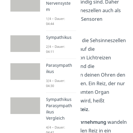
Art von
Reiz
zuständig sind. Daher
Nervensyste
m
kannst du die Sinneszellen auch als
Rezeptoren
oder Sensoren
1/4 – Dauer:
04:44
bezeichnen.
Sympathikus
Zum Beispiel sind die Sehsinneszellen
2/4 – Dauer:
in deinen Augen auf die
04:11
Wahrnehmung von Lichtreizen
Parasympath
ausgelegt, während die
ikus
Hörsinneszellen in deinen Ohren den
3/4 – Dauer:
Schall wahrnehmen. Ein Reiz, der nur
04:30
von einem bestimmten Organ
Sympathikus
wahrgenommen wird, heißt
Parasympath
auch
adäquater Reiz
.
ikus
Vergleich
Nach der
Reizwahrnehmung
wandeln
4/4 – Dauer:
die Sinneszellen den Reiz in ein
04:42