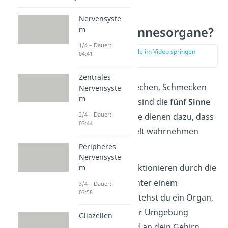
Nervensyste
Was sind Sinnesorgane?
m
1/4 – Dauer:
zur Stelle im Video springen
04:41
(00:15)
Zentrales
Sehen, Hören, Riechen, Schmecken
Nervensyste
m
und Tasten – das sind die
fünf
Sinne
2/4 – Dauer:
des Menschen. Sie dienen dazu, dass
03:44
wir unsere Umwelt wahrnehmen
können.
Peripheres
Nervensyste
Unsere Sinne funktionieren durch die
m
Sinnesorgane
. Unter einem
3/4 – Dauer:
03:58
Sinnesorgan verstehst du ein Organ,
dass Reize aus der Umgebung
Gliazellen
wahrnehmen und an dein Gehirn