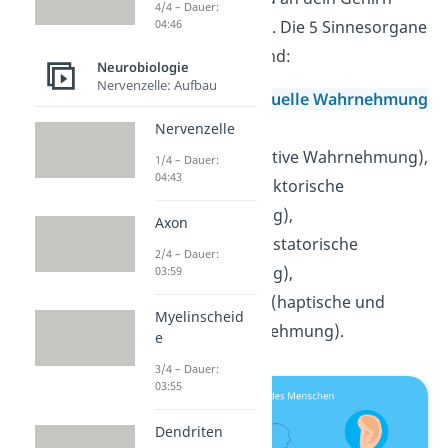
4/4 – Dauer:
04:46
weiterleiten kann. Die 5 Sinnesorgane
des Menschen sind:
Neurobiologie
Nervenzelle: Aufbau
das
Auge
(
visuelle Wahrnehmung
),
Nervenzelle
das
Ohr
(auditive Wahrnehmung),
1/4 – Dauer:
04:43
die
Nase
(olfaktorische
Wahrnehmung),
Axon
der
Mund
(gustatorische
2/4 – Dauer:
Wahrnehmung),
03:59
und die
Haut
(haptische und
Myelinscheid
taktile Wahrnehmung).
e
3/4 – Dauer:
03:55
Dendriten