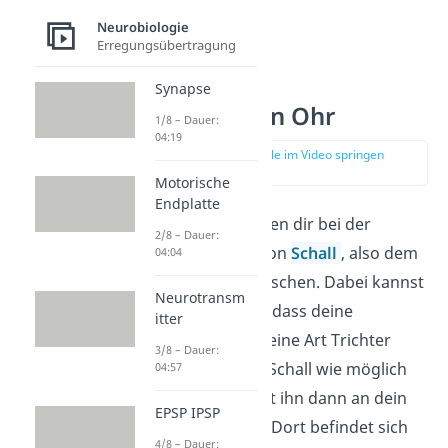
Neurobiologie
Erregungsübertragung
Synapse
Sinnesorgan Ohr
1/8 – Dauer:
04:19
zur Stelle im Video springen
(02:15)
Motorische
Endplatte
Deine
Ohren
helfen dir bei der
2/8 – Dauer:
Wahrnehmung von
Schall
, also dem
04:04
Hören
von Geräuschen. Dabei kannst
Neurotransm
du dir vorstellen, dass deine
itter
Ohrmuschel wie eine Art Trichter
3/8 – Dauer:
wirkt und so viel Schall wie möglich
04:57
einfängt. Sie leitet ihn dann an dein
EPSP IPSP
Mittelohr weiter. Dort befindet sich
4/8 – Dauer: