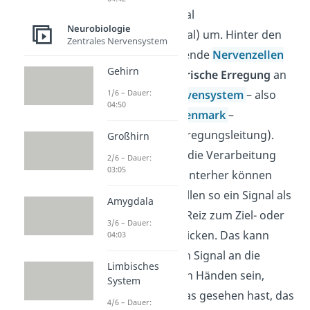
elektrisches Signal
Neurobiologie
(Rezeptorpotential) um. Hinter den
Zentrales Nervensystem
Sinneszellen liegende
Nervenzellen
Gehirn
können die
elektrische Erregung
an
das
zentrale Nervensystem
– also
1/6 – Dauer:
04:50
Gehirn und
Rückenmark
–
weiterleiten (= Erregungsleitung).
Großhirn
Dort findet dann die Verarbeitung
2/6 – Dauer:
03:05
der Reize statt. Hinterher können
andere Nervenzellen so ein Signal als
Amygdala
Antwort auf den Reiz zum Ziel- oder
3/6 – Dauer:
Erfolgsorgan schicken. Das kann
04:03
beispielsweise ein Signal an die
Limbisches
Muskeln in deinen Händen sein,
System
nachdem du etwas gesehen hast, das
4/6 – Dauer: