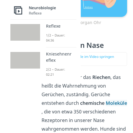
Neurobiologie
Reflexe
Sinnesorgan Ohr
Reflexe
1/2 – Dauer:
04:36
Sinnesorgan Nase
Kniesehnenr
zur Stelle im Video springen
eflex
(02:44)
2/2 – Dauer:
02:21
Deine
Nase
ist für das
Riechen
, das
heißt die Wahrnehmung von
Gerüchen, zuständig. Gerüche
entstehen durch
chemische
Moleküle
, die von etwa 350 verschiedenen
Rezeptoren in unserer Nase
wahrgenommen werden. Hunde sind