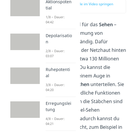
Aktionspoten
zur Stelle im Video springen
tial
(01:51)
1/8 – Dauer:
04:42
Deine
Augen
sind für das
Sehen
–
also die Wahrnehmung von
Depolarisatio
Lichtreizen – zuständig. Dafür
n
befinden sich auf der Netzhaut hinten
2/8 – Dauer:
03:07
in deinem Auge etwa 130 Millionen
Sehsinneszellen. Du kannst die
Ruhepotenti
Sinneszellen in deinem Auge in
al
Zapfen
und
Stäbchen
unterteilen. Sie
3/8 – Dauer:
04:20
haben unterschiedliche Funktionen
beim Sehen. Denn die Stäbchen sind
Erregungslei
tung
für das Hell-Dunkel-Sehen
verantwortlich, Dadurch kannst du
4/8 – Dauer:
04:21
auch bei wenig Licht, zum Beispiel in