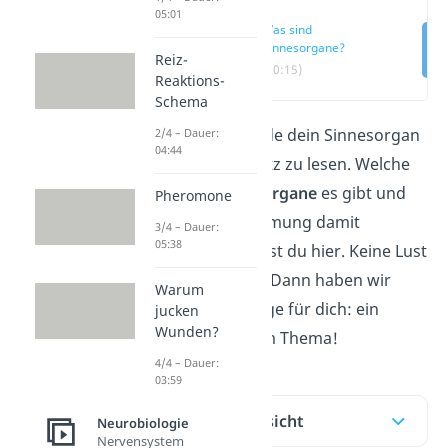
05:01
Was sind
Sinnesorgane?
Reiz-
(00:15)
Reaktions-
Schema
Du benutzt gerade dein Sinnesorgan
2/4 – Dauer:
04:44
Auge, um den Satz zu lesen. Welche
weiteren
Sinnesorgane
es gibt und
Pheromone
wie die Wahrnehmung damit
3/4 – Dauer:
05:38
funktioniert, lernst du hier. Keine Lust
mehr auf Lesen? Dann haben wir
Warum
genau das Richtige für dich: ein
jucken
Wunden?
kurzes
Video
zum Thema!
4/4 – Dauer:
03:59
Inhaltsübersicht
Neurobiologie
Nervensystem