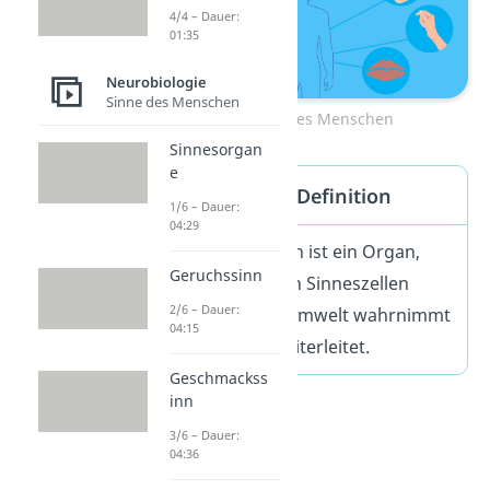
4/4 – Dauer:
01:35
Neurobiologie
Sinne des Menschen
5 Sinne des Menschen
Sinnesorgan
e
Sinnesorgan Definition
1/6 – Dauer:
04:29
Ein Sinnesorgan ist ein Organ,
Geruchssinn
das mithilfe von Sinneszellen
2/6 – Dauer:
Reize aus der Umwelt wahrnimmt
04:15
und Signale weiterleitet.
Geschmackss
inn
3/6 – Dauer:
04:36