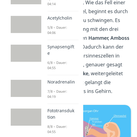
dein
Trommelfell
. Wie das Fell einer
04:14
richtigen Trommel, beginnt es durch
Acetylcholin
die Schallwellen zu schwingen. Es
5/8 – Dauer:
steht in Verbindung mit den drei
04:06
Gehörknöchelchen
Hammer, Amboss
und Steigbügel
. Dadurch kann der
Synapsengift
e
Reiz bis an die Hörsinneszellen in
6/8 – Dauer:
deinem Innenohr, genauer gesagt
04:55
der
Gehörschnecke
, weitergeleitet
Noradrenalin
werden. Von dort gelangt die
Erregung dann bis ins Gehirn.
7/8 – Dauer:
04:19
Fototransduk
tion
8/8 – Dauer:
04:55