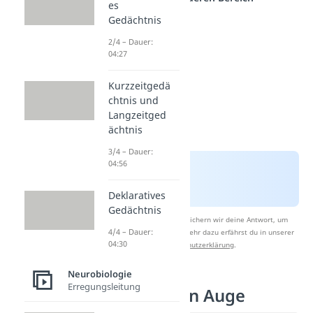
es
Gedächtnis
2/4 – Dauer:
04:27
Kurzzeitgedä
chtnis und
Langzeitged
ächtnis
3/4 – Dauer:
04:56
Deklaratives
Gedächtnis
Nach Beantwortung speichern wir deine Antwort, um
4/4 – Dauer:
Studyflix zu verbessern. Mehr dazu erfährst du in unserer
04:30
Datenschutzerklärung
.
Neurobiologie
Erregungsleitung
Sinnesorgan Auge