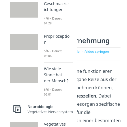
Geschmacksr
ichtungen
4/6 – Dauer:
04:28
Propriozeptio
Sinneswahrnehmung
n
5/6 – Dauer:
zur Stelle im Video springen
(00:40)
03:06
Wie viele
Damit unsere Sinne funktionieren
Sinne hat
und die Sinnesorgane Reize aus der
der Mensch?
Umgebung wahrnehmen können,
6/6 – Dauer:
05:01
enthalten sie
Sinneszellen
. Dabei
besitzt jedes Sinnesorgan spezifische
Neurobiologie
Sinneszellen, die für die
Vegetatives Nervensystem
Wahrnehmung von einer bestimmten
Vegetatives