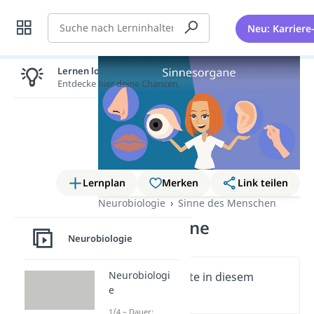
Suche
Neu: Karriere
Lernen lohnt sich!
Entdecke hier deine Chancen.
Lernplan
Merken
Link teilen
Neurobiologie
Sinne des Menschen
Sinnesorgane
Neurobiologie
Neurobiologi
Wichtige Inhalte in diesem
e
Video
1/4 – Dauer: