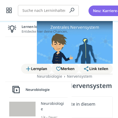
Suche
Neu: Karriere
Lernen lohnt sich!
Entdecke hier deine Chancen.
Lernplan
Merken
Link teilen
Neurobiologie
Nervensystem
Zentrales Nervensystem
Neurobiologie
Neurobiologi
Wichtige Inhalte in diesem
e
Video
1/4 – Dauer: