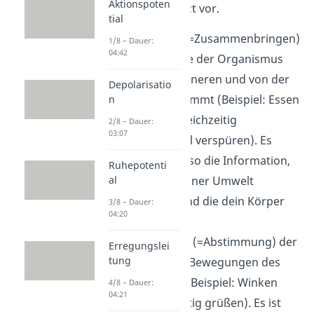
Aktionspoten
stellen wir dir jetzt vor.
tial
Integration
(=Zusammenbringen)
1/8 – Dauer:
04:42
aller Reize, die der Organismus
vom Körperinneren und von der
Depolarisatio
Umwelt aufnimmt (Beispiel: Essen
n
sehen und gleichzeitig
2/8 – Dauer:
03:07
Hungergefühl verspüren). Es
verarbeitet also die Information,
Ruhepotenti
al
die du aus deiner Umwelt
aufnimmst und die dein Körper
3/8 – Dauer:
04:20
sendet.
Koordination
(=Abstimmung) der
Erregungslei
tung
motorischen Bewegungen des
Organismus (Beispiel: Winken
4/8 – Dauer:
04:21
und gleichzeitig grüßen). Es ist