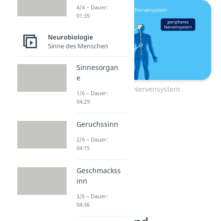
4/4 – Dauer:
01:35
Neurobiologie
Sinne des Menschen
Sinnesorgan
e
Zentrales Nervensystem
1/6 – Dauer:
04:29
Geruchssinn
2/6 – Dauer:
04:15
Geschmackss
inn
3/6 – Dauer:
04:36