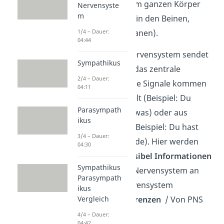
übrigen
Nerven
im ganzen Körper
Nervensyste
m
(Beispiel: Nerven in den Beinen,
Händen und Organen).
1/4 – Dauer:
04:44
Das periphere Nervensystem sendet
Sympathikus
dabei Signale an das zentrale
2/4 – Dauer:
Nervensystem. Die Signale kommen
04:11
aus deiner Umwelt (Beispiel: Du
Parasympath
siehst / spürst etwas) oder aus
ikus
deinem Inneren (Beispiel: Du hast
3/4 – Dauer:
Hunger / bist müde). Hier werden
04:30
also afferent
sensibel Informationen
Sympathikus
vom peripheren Nervensystem an
Parasympath
das zentrale Nervensystem
ikus
übertragen (
Afferenzen
/ Von PNS
Vergleich
an ZNS
).
4/4 – Dauer:
04:42