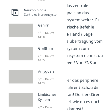
Außerdem leitet das zentrale
Neurobiologie
Nervensystem Signale an das
Zentrales Nervensystem
periphere Nervensystem weiter. Es
Gehirn
sendet also
motorische Befehle
1/6 – Dauer:
(Beispiel: Hebe die Hand / Sage
04:50
„Hallo“). Die Signalübertragung vom
zentralen Nervensystem zum
Großhirn
peripheren Nervensystem nennst du
2/6 – Dauer:
03:05
efferent (
Efferenzen
/ Von ZNS an
PNS
).
Amygdala
3/6 – Dauer:
Du willst mehr über das periphere
04:03
Nervensystem erfahren? Schau dir
unser
Video
dazu an! Dort erklären
Limbisches
System
wir dir zum Beispiel, wie du es noch
4/6 – Dauer:
weiter unterteilen kannst!