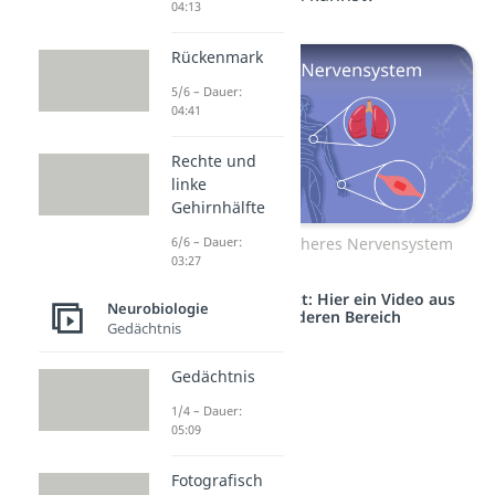
04:13
Rückenmark
5/6 – Dauer:
04:41
Rechte und
linke
Gehirnhälfte
Zum Video: Peripheres Nervensystem
6/6 – Dauer:
03:27
Studyflix vernetzt: Hier ein Video aus
Neurobiologie
einem anderen Bereich
Gedächtnis
Gedächtnis
1/4 – Dauer:
05:09
Fotografisch