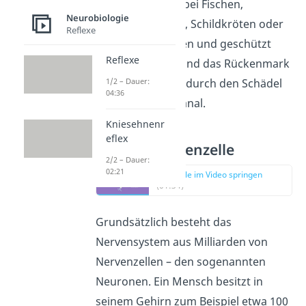
Wirbeltieren wie bei Fischen,
Neurobiologie
Fröschen, Vögeln, Schildkröten oder
Reflexe
Hunden. Umgeben und geschützt
Reflexe
sind das Gehirn und das Rückenmark
1/2 – Dauer:
durch Knochen – durch den Schädel
04:36
und den Wirbelkanal.
Kniesehnenr
eflex
Aufbau Nervenzelle
2/2 – Dauer:
02:21
zur Stelle im Video springen
(01:34)
Grundsätzlich besteht das
Nervensystem aus Milliarden von
Nervenzellen – den sogenannten
Neuronen. Ein Mensch besitzt in
seinem Gehirn zum Beispiel etwa 100