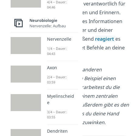
4/4 – Dauer:
Nervensystem ist verantwortlich für
04:46
das Denken, Fühlen und Erinnern.
Neurobiologie
Dazu verarbeitet es Informationen
Nervenzelle: Aufbau
aus deinem Körper und deiner
Umwelt. Anschließend
reagiert
es
Nervenzelle
darauf und sendet Befehle an deine
1/4 – Dauer:
04:43
Organe.
Axon
Wenn du auf der anderen
2/4 – Dauer:
Straßenseite zum Beispiel einen
03:59
Freund siehst, verarbeitest du die
Information in deinem zentralen
Myelinscheid
e
Nervensystem. Außerdem gibt es den
3/4 – Dauer:
Befehl dafür, dass du deine Hand
03:55
hebst, um ihm zuzuwinken.
Dendriten