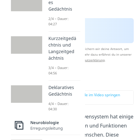
es
Gedächtnis
2/4 – Dauer:
04:27
Kurzzeitgedä
chtnis und
Nach Beantwortung speichern wir deine Antwort, um
Langzeitged
Studyflix zu verbessern. Mehr dazu erfährst du in unserer
ächtnis
Datenschutzerklärung
.
3/4 – Dauer:
04:56
Aufgaben
Deklaratives
Gedächtnis
zur Stelle im Video springen
(00:37)
4/4 – Dauer:
04:30
Das zentrale Nervensystem hat einige
Neurobiologie
wichtige Aufgaben und Funktionen
Erregungsleitung
im Körper des Menschen. Diese