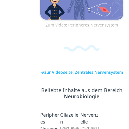
Zum Video: Peripheres Nervensystem
zur Videoseite: Zentrales Nervensystem
Beliebte Inhalte aus dem Bereich
Neurobiologie
Peripher
Gliazelle
Nervenz
es
n
elle
Nervens
Dauer: 04:46
Dauer: 04:43