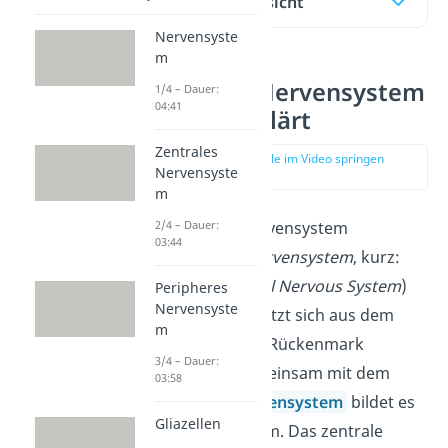
Inhaltsübersicht
Nervensyste
m
Zentrales Nervensystem
1/4 – Dauer:
04:41
einfach erklärt
Zentrales
zur Stelle im Video springen
Nervensyste
(00:13)
m
2/4 – Dauer:
Das zentrale Nervensystem
03:44
(auch:
Zentralnervensystem
, kurz:
ZNS
, engl.
Central Nervous System
)
Peripheres
Nervensyste
des Menschen setzt sich aus dem
m
Gehirn und dem Rückenmark
3/4 – Dauer:
zusammen. Gemeinsam mit dem
03:58
peripheren Nervensystem
bildet es
Gliazellen
das Nervensystem. Das zentrale