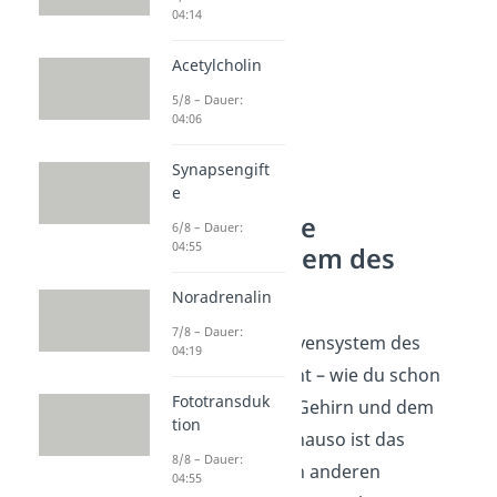
04:14
Acetylcholin
5/8 – Dauer:
04:06
Synapsengift
e
Das zentrale
6/8 – Dauer:
04:55
Nervensystem des
Menschen
Noradrenalin
7/8 – Dauer:
Das zentrale Nervensystem des
04:19
Menschen besteht – wie du schon
Fototransduk
weißt – aus dem Gehirn und dem
tion
Rückenmark. Genauso ist das
8/8 – Dauer:
übrigens bei allen anderen
04:55