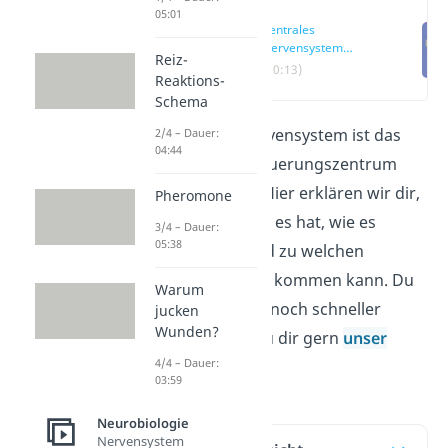
05:01
Zentrales
Nervensystem
Reiz-
einfach erklärt
(00:13)
Reaktions-
Schema
Das zentrale Nervensystem ist das
2/4 – Dauer:
04:44
Kontroll- und Steuerungszentrum
deines Körpers. Hier erklären wir dir,
Pheromone
welche Aufgaben es hat, wie es
3/4 – Dauer:
05:38
aufgebaut ist und zu welchen
Erkrankungen es kommen kann. Du
Warum
willst das Thema noch schneller
jucken
Wunden?
verstehen? Schau dir gern
unser
4/4 – Dauer:
Video
dazu an!
03:59
Neurobiologie
Nervensystem