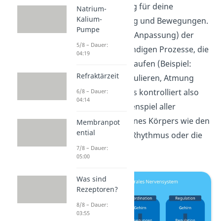
also zuständig für deine
Natrium-
Kalium-
Körperhaltung und Bewegungen.
Pumpe
Regulation
(=Anpassung) der
5/8 – Dauer:
lebensnotwendigen Prozesse, die
04:19
im Körper ablaufen (Beispiel:
Refraktärzeit
Hormone regulieren, Atmung
beruhigen). Es kontrolliert also
6/8 – Dauer:
04:14
das Zusammenspiel aller
Vorgänge deines Körpers wie den
Membranpot
ential
Schlaf-Wach-Rhythmus oder die
7/8 – Dauer:
Organe.
05:00
Was sind
Rezeptoren?
8/8 – Dauer:
03:55