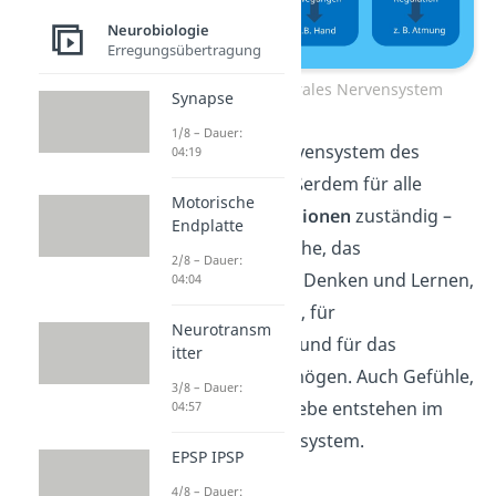
Neurobiologie
Erregungsübertragung
Aufgaben zentrales Nervensystem
Synapse
1/8 – Dauer:
Das zentrale Nervensystem des
04:19
Menschen ist außerdem für alle
Motorische
kognitiven Funktionen
zuständig –
Endplatte
also für die Sprache, das
2/8 – Dauer:
Bewusstsein, das Denken und Lernen,
04:04
für Erinnerungen, für
Neurotransm
Aufmerksamkeit und für das
itter
Vorstellungsvermögen. Auch Gefühle,
3/8 – Dauer:
Wünsche und Triebe entstehen im
04:57
zentralen Nervensystem.
EPSP IPSP
4/8 – Dauer: