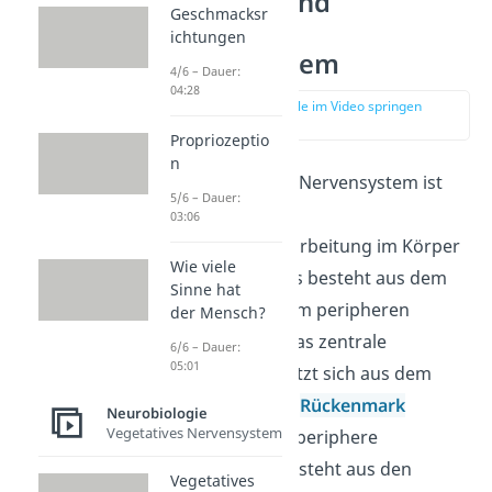
Zentrales und
Geschmacksr
peripheres
ichtungen
Nervensystem
4/6 – Dauer:
04:28
zur Stelle im Video springen
(02:47)
Propriozeptio
n
Das menschliche Nervensystem ist
5/6 – Dauer:
für die gesamte
03:06
Informationsverarbeitung im Körper
Wie viele
verantwortlich. Es besteht aus dem
Sinne hat
zentralen und dem peripheren
der Mensch?
Nervensystem. Das zentrale
6/6 – Dauer:
05:01
Nervensystem setzt sich aus dem
Gehirn
und dem
Rückenmark
Neurobiologie
Vegetatives Nervensystem
zusammen. Das periphere
Nervensystem besteht
aus den
Vegetatives