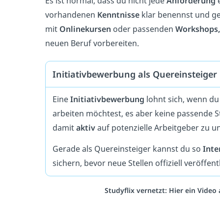
Es ist normal, dass du nicht jede
Anforderung
e
vorhandenen
Kenntnisse
klar benennst und ge
mit
Onlinekursen
oder passenden
Workshops,
neuen Beruf vorbereiten.
Initiativbewerbung als Quereinsteiger
Eine
Initiativbewerbung
lohnt sich, wenn d
arbeiten möchtest, es aber keine passende S
damit
aktiv
auf potenzielle Arbeitgeber zu u
Gerade als Quereinsteiger kannst du so
Inte
sichern, bevor neue Stellen offiziell veröffen
Studyflix vernetzt: Hier ein Vide