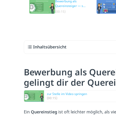
Bewerbung als
Quereinsteiger — so
gelingt dir der
(00:15)
Quereinstieg
Inhaltsübersicht
Bewerbung als Quere
gelingt dir der Quere
zur Stelle im Video springen
(00:15)
Ein
Quereinstieg
ist oft leichter möglich, als 