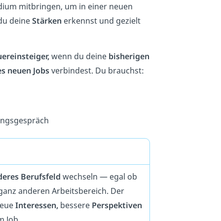
udium mitbringen, um in einer neuen
 du deine
Stärken
erkennst und gezielt
ereinsteiger,
wenn du deine
bisherigen
s neuen Jobs
verbindest. Du brauchst:
lungsgespräch
deres Berufsfeld
wechseln — egal ob
ganz anderen Arbeitsbereich. Der
neue
Interessen,
bessere
Perspektiven
m Job.