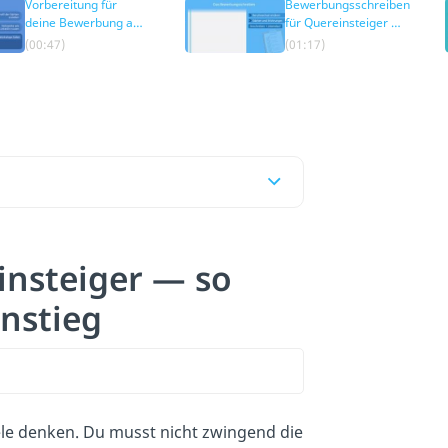
Vorbereitung für
Bewerbungsschreiben
deine Bewerbung als
für Quereinsteiger —
Quereinsteiger
so begründest du
(00:47)
(01:17)
deinen Berufswechsel
im Anschreiben
insteiger — so
instieg
viele denken. Du musst nicht zwingend die