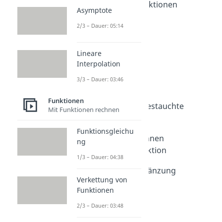
Quadratische Funktionen
Asymptote
Dauer: 04:52
Parabel
2/3 – Dauer: 05:14
Dauer: 04:40
Parabel Formel
Lineare
Dauer: 04:22
Interpolation
Parabel zeichnen
Dauer: 04:37
3/3 – Dauer: 03:46
Scheitelpunkt
Dauer: 05:03
Funktionen
Gestreckte und gestauchte
Mit Funktionen rechnen
Parabel
Dauer: 03:46
Funktionsgleichu
Nullstellen berechnen
ng
quadratische Funktion
1/3 – Dauer: 04:38
Dauer: 04:37
Quadratische Ergänzung
Verkettung von
Dauer: 04:31
Funktionen
2/3 – Dauer: 03:48