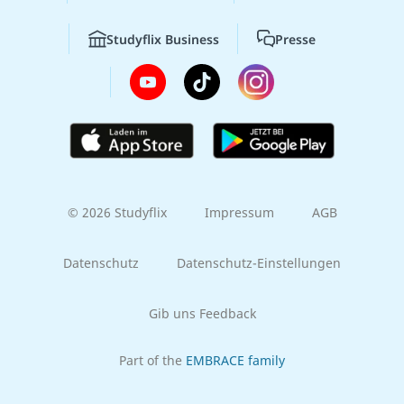
Studyflix Business
Presse
© 2026 Studyflix
Impressum
AGB
Datenschutz
Datenschutz-Einstellungen
Gib uns Feedback
Part of the
EMBRACE family