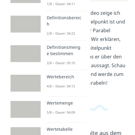
1/8 – Dauer: 04:11
In diesem Erklärvideo zeige ich
Definitionsbereic
dir, was ein Scheitelpunkt ist und
h
wie du ihn in einer Parabel
2/8 – Dauer: 04:22
erkennen kannst. Wir erklären,
Definitionsmeng
wie man den Scheitelpunkt
e bestimmen
berechnet und was er über den
3/8 – Dauer: 05:10
Verlauf der Kurve aussagt. Schau
dir das Video an und werde zum
Wertebereich
Profi in Sachen Parabeln!
4/8 – Dauer: 04:12
Wertemenge
5/8 – Dauer: 04:09
Wertetabelle
Beliebte Inhalte aus dem