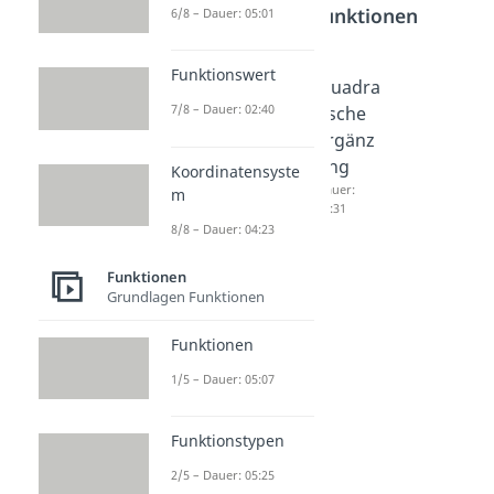
Bereich
Funktionen
6/8 – Dauer: 05:01
Funktionswert
Gestrec
Nullstel
Quadra
7/8 – Dauer: 02:40
kte und
len
tische
gestauc
berech
Ergänz
hte
nen
ung
Koordinatensyste
Parabel
quadra
Dauer:
m
04:31
Dauer:
tische
8/8 – Dauer: 04:23
03:46
Funktio
n
Funktionen
Grundlagen Funktionen
Dauer:
04:37
Funktionen
1/5 – Dauer: 05:07
Funktionstypen
2/5 – Dauer: 05:25