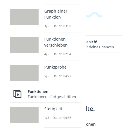
Graph einer
Funktion
3/5 – Dauer: 03:30
Funktionen
Lernen lohnt sich!
verschieben
Entdecke hier deine Chancen.
4/5 – Dauer: 02:34
Punktprobe
5/5 – Dauer: 04:27
Funktionen
Funktionen - fortgeschritten
Weitere Inhalte:
Stetigkeit
Funktionen
1/3 – Dauer: 04:36
Quadratische Funktionen