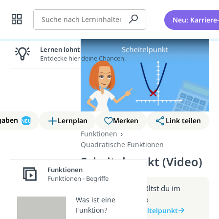
Suche
Neu: Karriere
Lernen lohnt sich!
Entdecke hier deine Chancen.
gaben
Lernplan
Merken
Link teilen
NEU
Funktionen
Quadratische Funktionen
Scheitelpunkt (Video)
Funktionen
Funktionen - Begriffe
Weitere Infos erhältst du im
Beitrag zum Video
Was ist eine
Funktion?
zum Beitrag: Scheitelpunkt