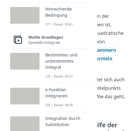
Hinreichende
Bedingung
Wenn die Funktion nicht in der
Scheitelpunktform gegeben ist,
7/7 – Dauer: 03:41
kannst du sie durch die quadratische
Mathe Grundlagen
Ergänzung oder mithilfe von
Spezielle Integrale
Ausmultiplizieren, Ausklammern
Bestimmtes und
oder den
binomischen Formeln
unbestimmtes
umformen.
Integral
1/8 – Dauer: 04:37
Für
Fortgeschrittene
bietet sich auch
die Bestimmung des Scheitelpunkts
e-Funktion
integrieren
durch die
Ableitung
an. Wie das geht,
siehst du jetzt!
2/8 – Dauer: 04:30
Integration durch
Bestimmung mithilfe der
Substitution