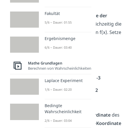
f'(x) = 2x + 3
Fakultät
2.
Bestimme die
Nullstelle der
5/6 – Dauer: 01:55
Ableitung f'(x)
. Sie ist gleichzeitig die
Extremstelle
der Funktion f(x). Setze
Ergebnismenge
f'(x) also gleich 0.
6/6 – Dauer: 03:40
f'(x) = 0
Mathe Grundlagen
2x + 3 = 0
Berechnen von Wahrscheinlichkeiten
2x + 3 = 0 | -3
Laplace Experiment
2x = -3 | : 2
1/6 – Dauer: 02:20
x = –
Bedingte
Wahrscheinlichkeit
3.
Du hast nun die
x-Koordinate
des
2/6 – Dauer: 03:04
Scheitelpunkts. Um die
y-Koordinate