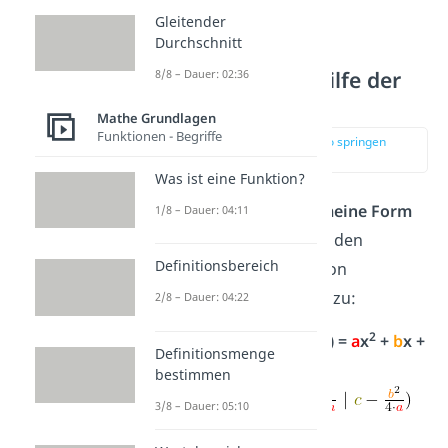
Gleitender
Durchschnitt
Bestimmung mithilfe der
8/8 – Dauer: 02:36
allgemeinen Form
Mathe Grundlagen
Funktionen - Begriffe
zur Stelle im Video springen
(01:58)
Was ist eine Funktion?
Auch wenn du die
allgemeine Form
1/8 – Dauer: 04:11
gegeben hast, kannst du den
Definitionsbereich
Scheitelpunkt der Funktion
bestimmen. Merke dir dazu:
2/8 – Dauer: 04:22
2
allgemeine Form: f(x) =
a
x
+
b
x +
Definitionsmenge
c
bestimmen
Scheitelpunkt: S
3/8 – Dauer: 05:10
Beispiel 1: