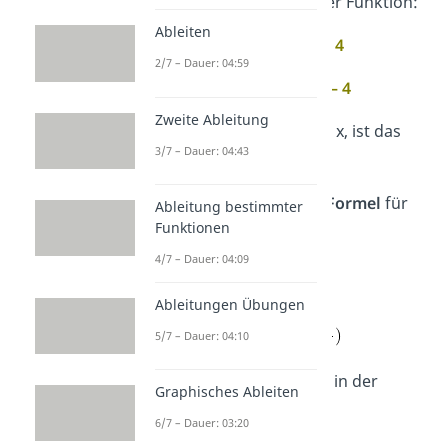
1.
Bestimme
a
,
b
und
c
der Funktion:
Ableiten
2
f(x) =
5
x
+ x
–
4
2/7 – Dauer: 04:59
a = 5
,
b = 1
,
c = – 4
Zweite Ableitung
Steht
keine Zahl
vor dem x, ist das
3/7 – Dauer: 04:43
dasselbe wie
1 ·
x.
2.
Setze die Werte in die
Formel
für
Ableitung bestimmter
Funktionen
den Scheitelpunkt ein:
4/7 – Dauer: 04:09
Ableitungen Übungen
5/7 – Dauer: 04:10
3.
Vereinfache
die Terme in der
Graphisches Ableiten
Klammer:
6/7 – Dauer: 03:20