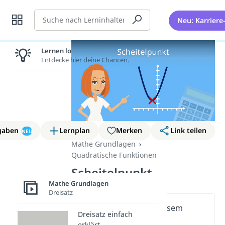
Suche
Neu: Karriere
Lernen lohnt sich!
Entdecke hier deine Chancen.
gaben
Lernplan
Merken
Link teilen
NEU
Mathe Grundlagen
Quadratische Funktionen
Scheitelpunkt
Mathe Grundlagen
Dreisatz
Wichtige Inhalte in diesem
Dreisatz einfach
Video
erklärt