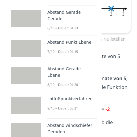
Abstand Gerade
Gerade
6/10 – Dauer: 04:53
Scheitelpunkt mithilfe von Nullstellen
Abstand Punkt Ebene
7/10 – Dauer: 04:15
Also muss die x-Koordinate von S
gleich
x
= 0
sein.
S
Abstand Gerade
Ebene
2.
Bestimme die
y-Koordinate von S
,
8/10 – Dauer: 04:20
indem du x
in die normale Funktion
S
einsetzt.
Lotfußpunktverfahren
2
9/10 – Dauer: 05:21
f(0)
= 0,5 · 0
– 2 =
-2
Der Scheitelpunkt hat also die
Abstand windschiefer
Koordinaten
S(0|-2)
.
Geraden