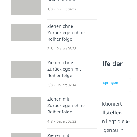
1/8 – Dauer: 04:37
Ziehen ohne
Zurücklegen ohne
Reihenfolge
2/8 – Dauer: 03:28
Bestimmung mithilfe der
Ziehen ohne
Zurücklegen mit
Nullstellen
Reihenfolge
zur Stelle im Video springen
3/8 – Dauer: 02:14
(03:00)
Ziehen mit
Die nächste Methode funktioniert
Zurücklegen ohne
Reihenfolge
nur, wenn die Parabel
Nullstellen
hat! Wenn das so ist, dann liegt die
x-
4/8 – Dauer: 02:32
Koordinate des Scheitels
genau in
Ziehen mit