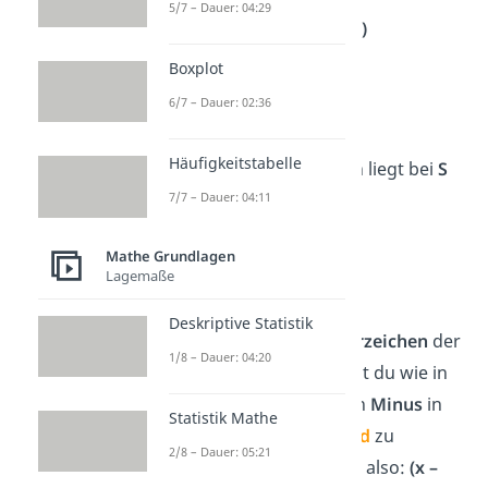
5/7 – Dauer: 04:29
Scheitelpunkt: S (
d
|
e
)
Boxplot
Beispiel 1:
6/7 – Dauer: 02:36
2
f(x) = 5 · (x –
4
)
+
3
Häufigkeitstabelle
Der Scheitel der Funktion liegt bei
S
(
4
|
3
)
.
7/7 – Dauer: 04:11
Beispiel 2:
Mathe Grundlagen
Lagemaße
2
g(x) = 2 · (x +
1
)
+
7
Deskriptive Statistik
Vorsicht:
Beachte die
Vorzeichen
der
1/8 – Dauer: 04:20
Zahlen! Statt
(x + 1)
musst du wie in
der allgemeinen Form ein
Minus
in
Statistik Mathe
der Klammer haben, um
d
zu
2/8 – Dauer: 05:21
bestimmen. Du schreibst also:
(x –