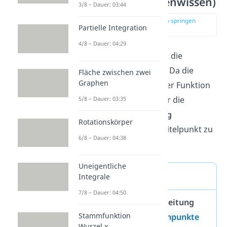
Ableitung (Expertenwissen)
3/8 – Dauer: 03:44
zur Stelle im Video springen
Partielle Integration
(04:01)
4/8 – Dauer: 04:29
Die
Ableitung
beschreibt die
Steigung
einer Funktion. Da die
Fläche zwischen zwei
Graphen
Steigung am Scheitel einer Funktion
immer
0
ist, musst du nur die
5/8 – Dauer: 03:35
Nullstellen der Ableitung
Rotationskörper
berechnen, um den Scheitelpunkt zu
6/8 – Dauer: 04:38
bestimmen.
Uneigentliche
Merke!
Integrale
7/8 – Dauer: 04:50
Die
Nullstellen der Ableitung
Stammfunktion
beschreiben die
Extrempunkte
Wurzel x