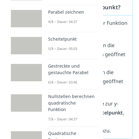
Was ist der Scheitelpunkt?
Parabel zeichnen
4/8 – Dauer: 04:37
Der
Scheitelpunkt
einer Funktion
ist
Scheitelpunkt
ihr
Maximum
, wenn die
5/8 – Dauer: 05:03
Parabel nach
unten
geöffnet
ist.
Gestreckte und
ihr
Minimum
, wenn die
gestauchte Parabel
Parabel nach
oben
geöffnet
6/8 – Dauer: 03:46
ist.
Nullstellen berechnen
quadratische
Ziehst du eine
Parallele
zur y-
Funktion
Achse
durch den Scheitelpunkt
,
7/8 – Dauer: 04:37
so ist die Parabel
achsensymmetrisch
dazu.
Quadratische