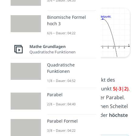
5/6 – Dauer: 04:35
Binomische Formel
hoch 3
6/6 – Dauer: 04:22
Mathe Grundlagen
Quadratische Funktionen
Scheitelpunkt
Quadratische
Funktionen
Beispiel:
Der Scheitelpunkt des
1/8 – Dauer: 04:52
linken Graphen liegt im Punkt
S(-3|2)
.
Parabel
Er ist der
tiefste Punkt
der Parabel.
2/8 – Dauer: 04:40
Der rechte Graph hat seinen Scheitel
im Punkt
S(4|5)
. Dort ist der
höchste
Parabel Formel
Punkt
der Parabel.
3/8 – Dauer: 04:22