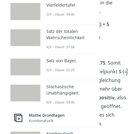
zu bestimmen, setzt du x in die
Vierfeldertafel
normale Funktion f(x) ein.
3/6 – Dauer: 04:46
2
f(-
) =
(-
)
+ 3 · (-
) + 5
Satz der totalen
f(-
) =
–
+ 5
Wahrscheinlichkeit
4/6 – Dauer: 01:58
f(-
) = 2,75
Satz von Bayes
Die y-Koordinate ist
y = 2,75
. Somit
5/6 – Dauer: 02:29
erhältst du für den Scheitelpunkt
S (-
| 2,75)
. An der Funktionsgleichung
Stochastische
erkennst du sogar noch mehr über
Unabhängigkeit
2
den Scheitelpunkt:
x
ist
positiv
, also
6/6 – Dauer: 04:46
ist die Parabel nach
oben
geöffnet.
Bei dem Scheitel handelt es sich
Mathe Grundlagen
Kombinatorik
deshalb um ein
Minimum
.
Kombinatorik