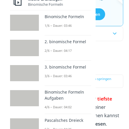
Binomische Formeln
Aufgaben entdecken
Binomische Formeln
1/6 – Dauer: 03:46
Inhaltsübersicht
2. binomische Formel
2/6 – Dauer: 04:17
Was ist ein
Scheitelpunkt?
3. binomische Formel
3/6 – Dauer: 03:46
zur Stelle im Video springen
(00:12)
Binomische Formeln
Aufgaben
Der
Scheitelpunkt
ist der
tiefste
oder der
höchste
Punkt
einer
4/6 – Dauer: 04:02
Parabel.
Bei einem Graphen kannst
Pascalsches Dreieck
du den Scheitelpunkt
ablesen
.