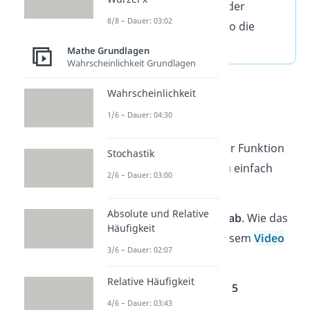
(Maxima und Minima) der
8/8 – Dauer: 03:02
normalen Funktion, also die
Scheitelpunkte
.
Mathe Grundlagen
Wahrscheinlichkeit Grundlagen
Beispiel:
Wahrscheinlichkeit
1/6 – Dauer: 04:30
2
f(x) = x
+ 3x + 5
Um den Scheitelpunkt der Funktion
Stochastik
zu bestimmen, kannst du einfach
2/6 – Dauer: 03:00
drei Schritten
folgen:
Absolute und Relative
1.
Leite
die Funktion f(x)
ab
. Wie das
Häufigkeit
geht, kannst du dir in diesem
Video
3/6 – Dauer: 02:07
nochmal anschauen.
Relative Häufigkeit
2
f(x) = x
+ 3x + 5
4/6 – Dauer: 03:43