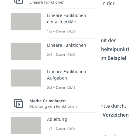
Lineare Funktionen
3.
Vereinfache
die Terme in der
Klammer:
Lineare Funktionen
einfach erklärt
1/3 – Dauer: 04:28
Super!
So bestimmst du mit der
Lineare Funktionen
allgemeinen Form den Scheitelpunkt!
2/3 – Dauer: 04:42
Schau es dir an noch einem
Beispiel
an:
Lineare Funktionen
Aufgaben
Beispiel 2:
3/3 – Dauer: 05:18
2
g(x) = 5x
+ x – 4
Mathe Grundlagen
Gehe wieder die drei Schritte durch.
Ableitung von Funktionen
Achte darauf, dass du die
Vorzeichen
Ableitung
nicht vergisst!
1/7 – Dauer: 04:34