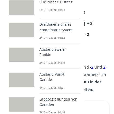
f(x) = 0
Euklidische Distanz
1/10 – Dauer: 04:03
2
0,5 · x
– 2 = 0
2
0,5 · x
– 2 = 0 | + 2
Dreidimensionales
Koordinatensystem
2
0,5 · x
= 2 | · 2
2/10 – Dauer: 03:32
2
x
= 4 | √
Abstand zweier
Punkte
x = ± 2
3/10 – Dauer: 04:19
Die Nullstellen von f(x) sind
-2
und
2
.
Abstand Punkt
Da eine Parabel achsensymmetrisch
Gerade
ist, liegt der
Scheitel genau in der
4/10 – Dauer: 03:21
Mitte der beiden Nullstellen
.
Lagebeziehungen von
Geraden
5/10 – Dauer: 04:40