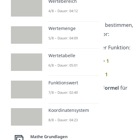
Wertebereich
2
f(x) = 3x
+ 2x + 1
4/8 – Dauer: 04:12
Um den Scheitelpunkt zu bestimmen,
Wertemenge
gehst du in
3 Schritten
vor:
5/8 – Dauer: 04:09
1.
Bestimme
a
,
b
und
c
der Funktion:
Wertetabelle
2
f(x) =
3
x
+
2
x +
1
6/8 – Dauer: 05:01
a = 3
,
b = 2
,
c = 1
Funktionswert
2.
Setze die Werte in die
Formel
für
7/8 – Dauer: 02:40
den Scheitelpunkt ein:
Koordinatensystem
8/8 – Dauer: 04:23
Mathe Grundlagen