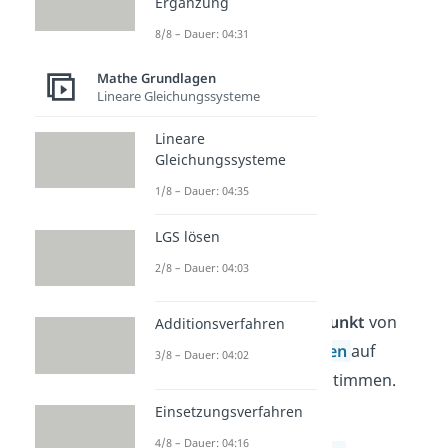
Ergänzung
8/8 – Dauer: 04:31
Mathe Grundlagen
Lineare Gleichungssysteme
Lineare
Gleichungssysteme
1/8 – Dauer: 04:35
LGS lösen
Scheitelpunkt
bestimmen
2/8 – Dauer: 04:03
Du kannst den
Scheitelpunkt
von
Additionsverfahren
quadratischen Funktionen
auf
3/8 – Dauer: 04:02
verschiedene Weisen bestimmen.
Zum Beispiel mithilfe
Einsetzungsverfahren
4/8 – Dauer: 04:16