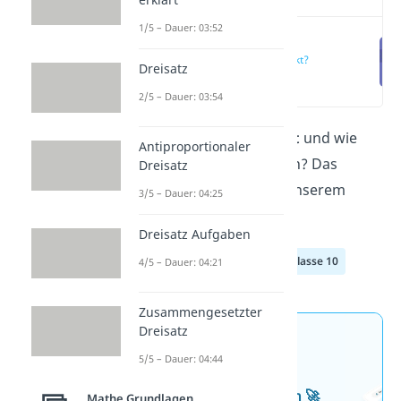
1/5 – Dauer: 03:52
Was ist ein
Scheitelpunkt?
Dreisatz
(00:12)
2/5 – Dauer: 03:54
Was ist ein
Scheitelpunkt
und wie
Antiproportionaler
kannst du ihn bestimmen? Das
Dreisatz
erfährst du hier und in unserem
3/5 – Dauer: 04:25
Video!
Dreisatz Aufgaben
Klasse 8
Klasse 9
Klasse 10
4/5 – Dauer: 04:21
Zusammengesetzter
Dreisatz
Jetzt neu: Teste dein
5/5 – Dauer: 04:44
Wissen mit unseren
kostenlosen Aufgaben 🚀
Mathe Grundlagen