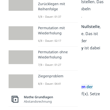
der
Mitte
der beiden Nullstellen. Das
Zurücklegen mit
liegt daran, dass alle Parabeln
Reihenfolge
achsensymmetrisch sind.
5/8 – Dauer: 01:37
Hat die Parabel
nur eine Nullstelle
,
Permutation mit
Wiederholung
liegt diese auf der x-Achse. Das ist
gleichzeitig der
Scheitel
der
6/8 – Dauer: 02:17
quadratischen Funktion.
y
ist dabei
Permutation ohne
immer
gleich 0
.
Wiederholung
7/8 – Dauer: 01:27
Beispiel:
2
f(x) = 0,5 · x
– 2
Ziegenproblem
8/8 – Dauer: 04:41
1.
Berechne die
Nullstellen
der
quadratischen Funktion
f(x). Setze
Mathe Grundlagen
f(x) dafür gleich 0.
Abstandsrechnung