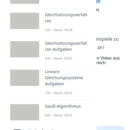
der
Scheitelpunktform
der
allgemeinen Form
Gleichsetzungsverfah
der
Ableitung
ren
den
Nullstellen
5/8 – Dauer: 04:38
Schau dir jetzt ein paar Beispiele zu
Gleichsetzungsverfah
den einzelnen Methoden an!
ren Aufgaben
Studyflix vernetzt: Hier ein Video aus
6/8 – Dauer: 05:47
einem anderen Bereich
Lineare
Gleichungssysteme
Aufgaben
7/8 – Dauer: 04:25
Gauß-Algorithmus
8/8 – Dauer: 05:07