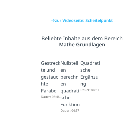
zur Videoseite: Scheitelpunkt
Beliebte Inhalte aus dem Bereich
Mathe Grundlagen
Gestreck
Nullstell
Quadrati
te und
en
sche
gestauc
berechn
Ergänzu
hte
en
ng
Parabel
quadrati
Dauer: 04:31
Dauer: 03:46
sche
Funktion
Dauer: 04:37