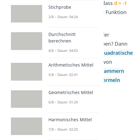
(
-1
))
. Dadurch siehst du, dass
d = -1
Stichprobe
ist. Der Scheitelpunkt der Funktion
3/8 – Dauer: 04:24
liegt also bei
S (
-1
|
7
)
.
Die Funktion ist nicht in der
Durchschnitt
berechnen
Scheitelpunktform gegeben? Dann
4/8 – Dauer: 04:03
kannst du sie durch die
quadratische
Ergänzung
oder mithilfe von
Arithmetisches Mittel
Ausmultiplizieren, Ausklammern
5/8 – Dauer: 02:41
oder den
binomischen Formeln
umformen.
Geometrisches Mittel
6/8 – Dauer: 01:29
Harmonisches Mittel
7/8 – Dauer: 02:25