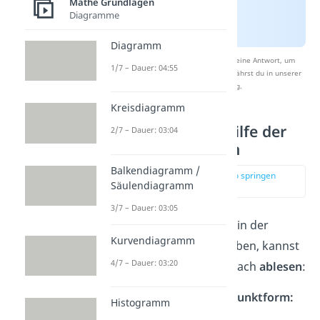
Mathe Grundlagen
Diagramme
Diagramm
Nach Beantwortung speichern wir deine Antwort, um
1/7 – Dauer: 04:55
Studyflix zu verbessern. Mehr dazu erfährst du in unserer
Datenschutzerklärung
.
Kreisdiagramm
Bestimmung mithilfe der
2/7 – Dauer: 03:04
Scheitelpunktform
Balkendiagramm /
zur Stelle im Video springen
Säulendiagramm
(00:48)
3/7 – Dauer: 03:05
Ist deine Funktion schon in der
Kurvendiagramm
Scheitelpunktform
gegeben, kannst
4/7 – Dauer: 03:20
du den Scheitel ganz einfach
ablesen
:
allgemeine Scheitelpunktform:
Histogramm
2
f(x) = a · (x –
d
)
+
e