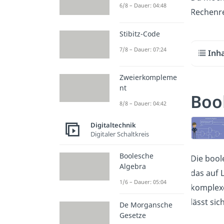
6/8 – Dauer: 04:48
Rechenre
Stibitz-Code
7/8 – Dauer: 07:24
Inh
Zweierkompleme
nt
Boo
8/8 – Dauer: 04:42
Digitaltechnik
Digitaler Schaltkreis
Boolesche
Die bool
Algebra
das auf 
1/6 – Dauer: 05:04
komplexe
lässt sic
De Morgansche
Gesetze