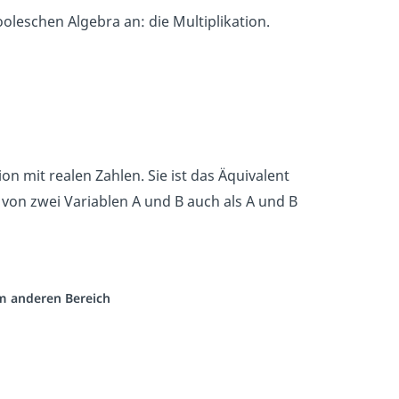
leschen Algebra an: die Multiplikation.
on mit realen Zahlen. Sie ist das Äquivalent
von zwei Variablen A und B auch als A und B
em anderen Bereich