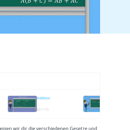
Addition
Boolesche 
Grundlege
Gesetze
(01:17)
(02:15)
eigen wir dir die verschiedenen Gesetze und