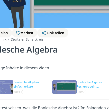
nplan
Merken
Link teilen
hnik
Digitaler Schaltkreis
lesche Algebra
ige Inhalte in diesem Video
Boolesche Algebra
Boolesche Algebra
einfach erklärt
Rechenregeln:
Multiplikation
(00:11)
(00:53)
est wissen, was die Boolesche Algebra ist? Im Folgenden z