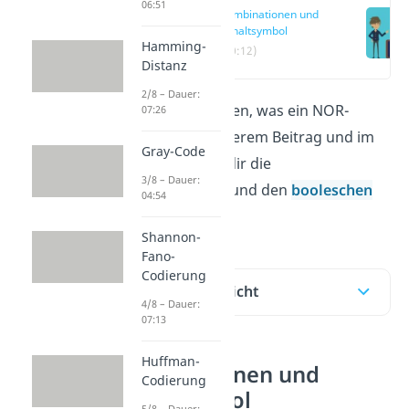
06:51
Kombinationen und
Schaltsymbol
Hamming-
(00:12)
Distanz
2/8 – Dauer:
Du möchtest wissen, was ein NOR-
07:26
Gatter ist? Im unserem Beitrag und im
Gray-Code
Video
zeigen wir dir die
3/8 – Dauer:
Wahrheitstabelle und den
booleschen
04:54
Ausdruck
.
Shannon-
Fano-
Codierung
Inhaltsübersicht
4/8 – Dauer:
07:13
Huffman-
Kombinationen und
Codierung
Schaltsymbol
5/8 – Dauer: