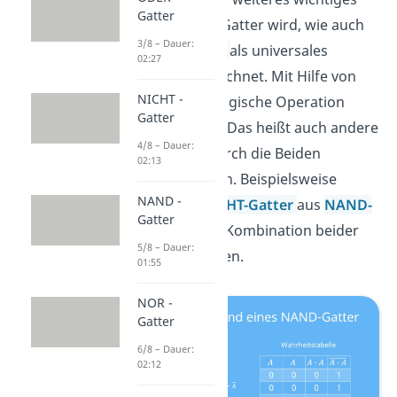
Gatter
Gatter. Das NOR-Gatter wird, wie auch
3/8 – Dauer:
das
NAND-Gatter
als universales
02:27
Logikgatter
bezeichnet. Mit Hilfe von
NICHT -
ihnen kann jede logische Operation
Gatter
realisiert werden. Das heißt auch andere
4/8 – Dauer:
Gatter können durch die Beiden
02:13
dargestellt werden. Beispielsweise
NAND -
kannst du ein
NICHT-Gatter
aus
NAND-
Gatter
, NOR- oder einer Kombination beider
5/8 – Dauer:
Gatter konstruieren.
01:55
NOR -
Gatter
6/8 – Dauer:
02:12