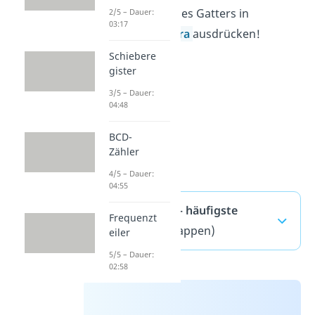
Logikfunktionen des Gatters in
2/5 – Dauer:
03:17
boolescher Algebra
ausdrücken!
Schiebere
gister
3/5 – Dauer:
04:48
BCD-
Zähler
4/5 – Dauer:
04:55
NOR-Gatter — häufigste
Frequenzt
Fragen
(ausklappen)
eiler
5/5 – Dauer:
02:58