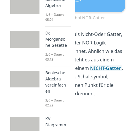
Algebra
1/6 – Dauer:
Schaltsymbol NOR-Gatter
05:04
De
Dieses wird auch als Nicht-Oder Gatter,
Morgansc
Pierce Funktion oder NOR-Logik
he Gesetze
bezeichnet. bezeichnet. Ähnlich wie das
2/6 – Dauer:
NAND-Gatter
besteht es aus einem
03:12
ODER-Gatter
und einem
NICHT-Gatter
.
Boolesche
Betrachten wir das Schaltsymbol,
Algebra
können wir hier einen Punkt für die
vereinfach
en
NICHT-Funktion
erkennen.
3/6 – Dauer:
02:22
KV-
Diagramm