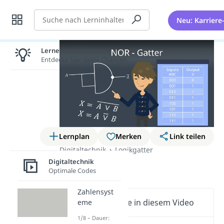
Suche
Neu: Karriere
Lernen lohnt sich!
Entdecke hier deine Chancen.
Lernplan
Merken
Link teilen
Digitaltechnik
Logikgatter
Digitaltechnik
NOR-Gatter
Optimale Codes
Zahlensyst
Wichtige Inhalte in diesem Video
eme
1/8 – Dauer: