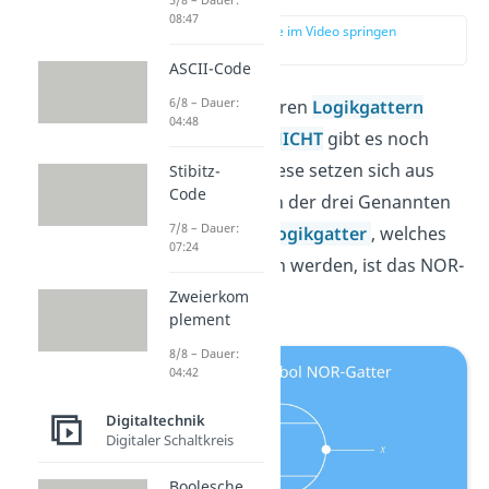
08:47
zur Stelle im Video springen
(00:12)
ASCII-Code
6/8 – Dauer:
Neben den simpleren
Logikgattern
04:48
UND
,
ODER
und
NICHT
gibt es noch
weitere Gatter. Diese setzen sich aus
Stibitz-
Code
einer Kombination der drei Genannten
7/8 – Dauer:
zusammen. Das
Logikgatter
, welches
07:24
wir nun behandeln werden, ist das NOR-
Gatter.
Zweierkom
plement
8/8 – Dauer:
04:42
Digitaltechnik
Digitaler Schaltkreis
Boolesche