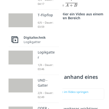
04:17
Studyflix vernetzt: Hier ein Video aus einem
T-Flipflop
anderen Bereich
6/6 – Dauer:
03:59
Digitaltechnik
Logikgatter
Logikgatte
r
1/8 – Dauer:
03:46
NICHT-Gatter anhand eines
UND -
NAND-Gatter
Gatter
zur Stelle im Video springen
2/8 – Dauer:
(01:32)
02:49
ODER -
Du kennst nun ein weiteres wichtiges