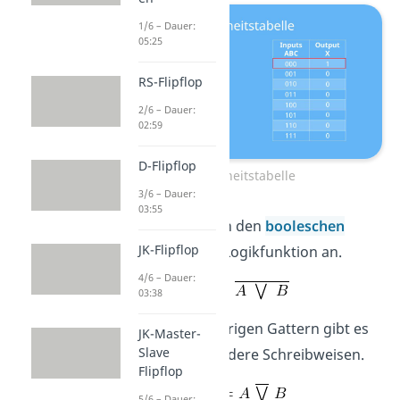
1/6 – Dauer:
05:25
RS-Flipflop
2/6 – Dauer:
02:59
D-Flipflop
Wahrheitstabelle
3/6 – Dauer:
03:55
Sehen wir uns nun den
booleschen
JK-Flipflop
Ausdruck
für die Logikfunktion an.
4/6 – Dauer:
03:38
Wie bei den vorherigen Gattern gibt es
JK-Master-
Slave
auch hier noch andere Schreibweisen.
Flipflop
5/6 – Dauer: