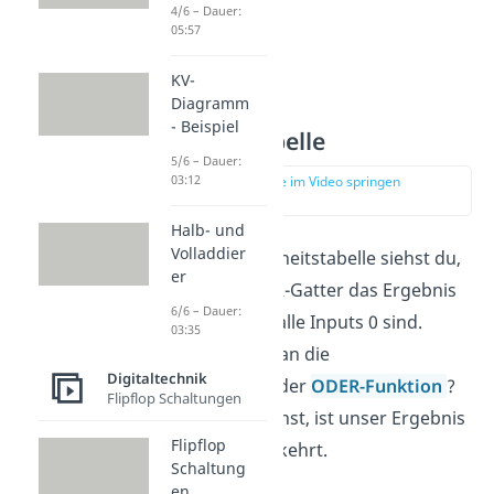
4/6 – Dauer:
05:57
KV-
Diagramm
- Beispiel
Wahrheitstabelle
5/6 – Dauer:
03:12
zur Stelle im Video springen
(00:48)
Halb- und
Volladdier
Anhand der Wahrheitstabelle siehst du,
er
dass bei dem NOR-Gatter das Ergebnis
6/6 – Dauer:
nur 1 wird, wenn alle Inputs 0 sind.
03:35
Erinnerst du dich an die
Digitaltechnik
Wahrheitstabelle der
ODER-Funktion
?
Flipflop Schaltungen
Wie du sehen kannst, ist unser Ergebnis
Flipflop
jetzt genau umgekehrt.
Schaltung
en