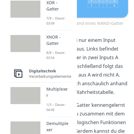
XOR -
Gatter
7/8 – Dauer:
NICHT-Gatter anhand eines NAND-Gatter
03:09
XNOR -
Das sieht dann bei nur einem Input
Gatter
beispielsweise so aus. Links befindet
8/8 – Dauer:
sich der Input A, der in zwei Inputs A
03:54
aufgeteilt wird. Anschließend folgt das
Digitaltechnik
NAND-Gatter
und aus A wird nicht A.
Verarbeitungselemente
Man sieht dies auch anschaulich anhand
Multiplexe
der zugehörigen Wahrheitstabelle.
r
Du hast das NOR-Gatter kennengelernt
1/5 – Dauer:
04:40
und weißt, dass du zusammen mit dem
NAND-Gatter
alle logischen Funktionen
Demultiple
xer
bilden kannst. Außerdem kannst du die