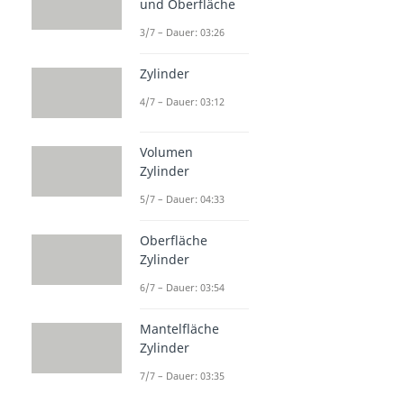
und Oberfläche
Punktsymmetrie
Dauer: 04:34
3/7 – Dauer: 03:26
Punktspiegelung
Dauer: 03:15
Zylinder
4/7 – Dauer: 03:12
Volumen
Zylinder
5/7 – Dauer: 04:33
Oberfläche
Zylinder
6/7 – Dauer: 03:54
Mantelfläche
Zylinder
7/7 – Dauer: 03:35