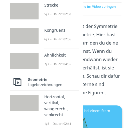
Strecke
zur Stelle im Video springen
(02:02)
5/7 – Dauer: 02:58
Eine seltenere Art der Symmetrie
Kongruenz
ist die Drehsymmetrie. Hier hast
6/7 – Dauer: 02:56
du einen
Punkt
, um den du deine
Figur
drehen
kannst. Wenn du
Ähnlichkeit
beim Drehen irgendwann wieder
7/7 – Dauer: 04:55
die gleiche Figur erhältst, ist sie
drehsymmetrisch. Schau dir dafür
Geometrie
einen Stern an. Sterne sind
Lagebezeichnungen
drehsymmetrische Figuren.
Horizontal,
vertikal,
waagerecht,
senkrecht
1/5 – Dauer: 02:41