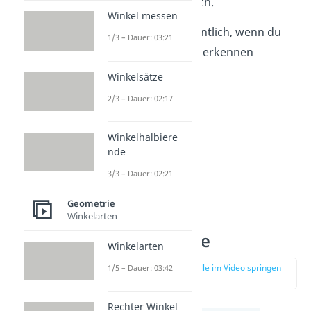
punktsymmetrisch.
Winkel messen
Aber was ist eigentlich, wenn du
1/3 – Dauer: 03:21
keine Symmetrie erkennen
kannst?
Winkelsätze
2/3 – Dauer: 02:17
Winkelhalbiere
nde
3/3 – Dauer: 02:21
Geometrie
Winkelarten
Asymmetrie
Winkelarten
zur Stelle im Video springen
1/5 – Dauer: 03:42
(02:33)
Rechter Winkel