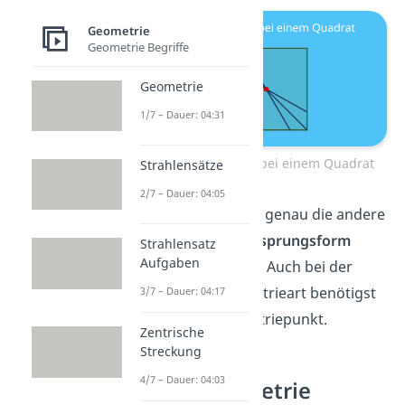
Geometrie
Geometrie Begriffe
Geometrie
1/7 – Dauer: 04:31
Punktsymmetrie bei einem Quadrat
Strahlensätze
2/7 – Dauer: 04:05
Du erhältst dann genau die andere
Seite, also die
Ursprungsform
Strahlensatz
Aufgaben
deines Quadrats. Auch bei der
nächsten Symmetrieart benötigst
3/7 – Dauer: 04:17
du einen Symmetriepunkt.
Zentrische
Streckung
4/7 – Dauer: 04:03
Drehsymmetrie