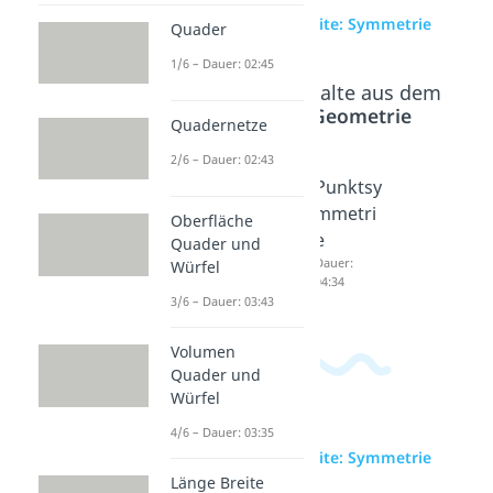
zur Videoseite: Symmetrie
Quader
1/6 – Dauer: 02:45
Beliebte Inhalte aus dem
Bereich
Geometrie
Quadernetze
2/6 – Dauer: 02:43
Achsen
Symmet
Punktsy
symmet
rieachs
mmetri
Oberfläche
rie
e
e
Quader und
Dauer:
Dauer:
Dauer:
Würfel
04:10
03:13
04:34
3/6 – Dauer: 03:43
Volumen
Quader und
Würfel
4/6 – Dauer: 03:35
zur Videoseite: Symmetrie
Länge Breite