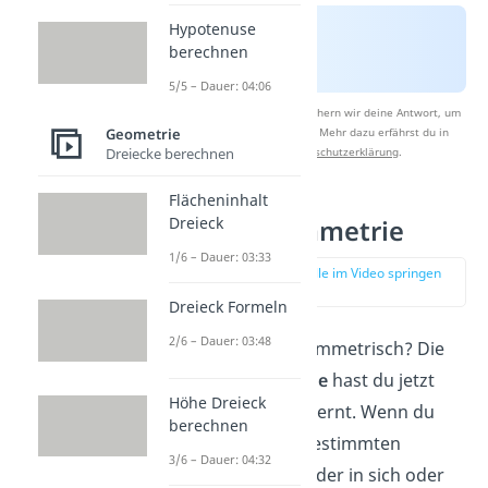
Hypotenuse
berechnen
5/5 – Dauer: 04:06
Nach Beantwortung speichern wir deine Antwort, um
Studyflix zu verbessern. Mehr dazu erfährst du in
Geometrie
unserer
Datenschutzerklärung
.
Dreiecke berechnen
Flächeninhalt
Dreieck
Achsensymmetrie
1/6 – Dauer: 03:33
zur Stelle im Video springen
(00:54)
Dreieck Formeln
2/6 – Dauer: 03:48
Was ist achsensymmetrisch? Die
Achsensymmetrie
hast du jetzt
Höhe Dreieck
schon kennengelernt. Wenn du
berechnen
etwas an einer bestimmten
3/6 – Dauer: 04:32
Spiegelachse wieder in sich oder