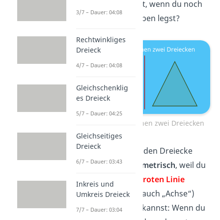
Aber was passiert, wenn du noch
3/7 – Dauer: 04:08
ein Dreieck daneben legst?
Rechtwinkliges
Dreieck
4/7 – Dauer: 04:08
Gleichschenklig
es Dreieck
5/7 – Dauer: 04:25
Symmetrie zwischen zwei Dreiecken
Gleichseitiges
Dreieck
Dann sind die beiden Dreiecke
6/7 – Dauer: 03:43
zueinander symmetrisch
, weil du
sie genau an der
roten Linie
Inkreis und
(Experten sagen auch „Achse“)
Umkreis Dreieck
einfach spiegeln kannst: Wenn du
7/7 – Dauer: 03:04