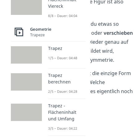
übereinander. Die Figur ist also
Viereck
symmetrisch
!
8/8 – Dauer: 04:04
Merke dir: Wenn du etwas so
Geometrie
spiegeln
,
drehen
oder
verschieben
Trapeze
kannst, dass es wieder genau auf
Trapez
sich selbst abgebildet wird,
1/5 – Dauer: 04:48
sprichst du von Symmetrie.
Das ist aber nicht die einzige Form
Trapez
von Symmetrie. Welche
berechnen
Symmetrien gibt es eigentlich noch
2/5 – Dauer: 04:28
alles?
Trapez -
Flächeninhalt
und Umfang
3/5 – Dauer: 04:22