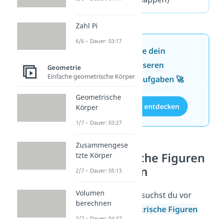
Zahl Pi
6/6 – Dauer: 03:17
Jetzt neu: Teste dein
Wissen mit unseren
Geometrie
Einfache geometrische Körper
kostenlosen Aufgaben 🚀
Geometrische
Aufgaben entdecken
Körper
1/7 – Dauer: 03:27
Zusammengese
Geometrische Figuren
tzte Körper
und Formen
2/7 – Dauer: 05:13
Volumen
Symmetrie untersuchst du vor
berechnen
allem bei
geometrische Figuren
3/7 – Dauer: 04:37