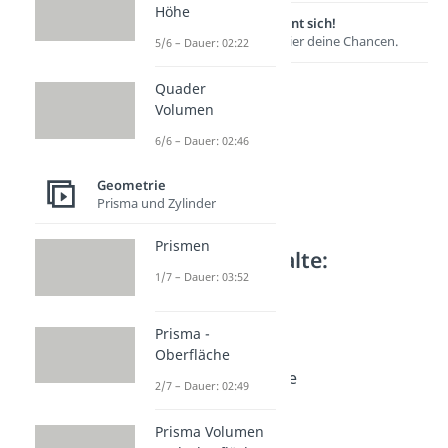
Höhe
Lernen lohnt sich!
Entdecke hier deine Chancen.
5/6 – Dauer: 02:22
Quader
Volumen
6/6 – Dauer: 02:46
Geometrie
Prisma und Zylinder
Prismen
Weitere Inhalte:
1/7 – Dauer: 03:52
Geometrie
Symmetrie
Prisma -
Symmetrie
Oberfläche
Dauer: 03:03
Achsensymmetrie
2/7 – Dauer: 02:49
Dauer: 04:10
Symmetrieachse
Prisma Volumen
Dauer: 03:13