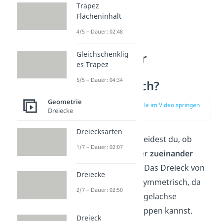
Trapez
Flächeninhalt
4/5 – Dauer: 02:48
Gleichschenklig
In sich oder
es Trapez
zueinander
5/5 – Dauer: 04:34
symmetrisch?
Geometrie
zur Stelle im Video springen
Dreiecke
(00:34)
Dreiecksarten
Erstmal unterscheidest du, ob
1/7 – Dauer: 02:07
etwas
in sich
oder
zueinander
symmetrisch
ist. Das Dreieck von
Dreiecke
oben
ist in sich
symmetrisch, da
2/7 – Dauer: 02:50
du es an der Spiegelachse
übereinander klappen kannst.
Dreieck