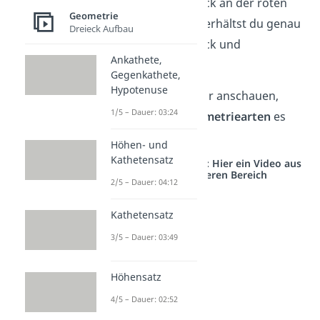
das rechte Dreieck an der roten
Geometrie
Achse spiegelst, erhältst du genau
Dreieck Aufbau
das rechte Dreieck und
Ankathete,
umgekehrt.
Gegenkathete,
Hypotenuse
Jetzt kannst du dir anschauen,
1/5 – Dauer: 03:24
welche
vier Symmetriearten
es
gibt.
Höhen- und
Kathetensatz
Studyflix vernetzt: Hier ein Video aus
einem anderen Bereich
2/5 – Dauer: 04:12
Kathetensatz
3/5 – Dauer: 03:49
Höhensatz
4/5 – Dauer: 02:52