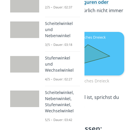
Geometrische Figuren oder
2/5 – Dauer: 02:37
Formen
sind natürlich nicht immer
symmetrisch.
Scheitelwinkel
und
Nebenwinkel
3/5 – Dauer: 03:18
Stufenwinkel
und
Wechselwinkel
4/5 – Dauer: 02:27
Asymmetrisches Dreieck
Scheitelwinkel,
Wenn das der Fall ist, sprichst du
Nebenwinkel,
Stufenwinkel,
von
Asymmetrie
.
Wechselwinkel
5/5 – Dauer: 03:42
Expertenwissen: