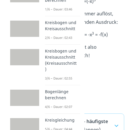
berechnen
f(-x)=(-x)
1/6 – Dauer: 03:46
Wenn du die Klammer auflöst,
erhältst du folgenden Ausdruck:
Kreisbogen und
Kreisausschnitt
3
3
f(-x)=(-x)
= -x
= -f(x)
2/6 – Dauer: 02:43
Deine Funktion ist also
Kreisbogen und
punktsymmetrisch!
Kreisausschnitt
(Kreisausschnitt
)
3/6 – Dauer: 02:55
Bogenlänge
berechnen
4/6 – Dauer: 02:07
Kreisgleichung
Symmetrie — häufigste
Fragen
(ausklappen)
5/6 – Dauer: 04:44