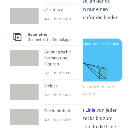
gibt es keine Achse, an der du
spiegelst, sondern nur einen
a² + b² = c²
Punkt
. Schau dir dafür die beiden
4/4 – Dauer: 04:31
Rechtecke an:
Geometrie
Geometrische Grundlagen
Geometrische
Formen und
Figuren
1/8 – Dauer: 03:48
Vieleck
Punktsymmetrie zwischen zwei
Rechtecken
2/8 – Dauer: 04:17
Du zeichnest eine
Linie
von jeder
Flächeninhalt
Ecke deines Rechtecks bis zum
3/8 – Dauer: 04:37
Spiegelpunkt
. Wenn du die Linie