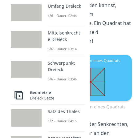
zueinander abbilden kannst,
Umfang Dreieck
handelt es sich um
4/6 – Dauer: 02:44
Achsensymmetrie. Ein Quadrat hat
zum Beispiel ganze 4
Mittelsenkrecht
e Dreieck
Symmetrieachsen!
5/6 – Dauer: 03:14
Schwerpunkt
Dreieck
6/6 – Dauer: 03:46
Geometrie
Dreieck Sätze
Symmetrieachsen eines Quadrats
Satz des Thales
1/2 – Dauer: 04:15
Du kannst es an der Senkrechten,
Horizontalen oder an den