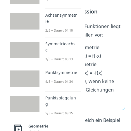
Symmetrie
Kurvendiskussion
Achsensymmetr
ie
Symmetrie bei Funktionen liegt
2/5 – Dauer: 04:10
in folgenden Fällen vor:
Symmetrieachs
Achsensymmetrie
e
f(x) = f(-x)
3/5 – Dauer: 03:13
Punktsymmetrie
f(-x) = -f(x)
Punktsymmetrie
Asymmetrie, wenn keine
4/5 – Dauer: 04:34
der oberen Gleichungen
gilt
Punktspiegelun
g
5/5 – Dauer: 03:15
Schau dir dazu gleich ein Beispiel
Geometrie
an: