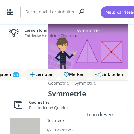
Suche
Neu: Karriere
Lernen lohnt sich!
Entdecke hier deine Chancen.
gaben
Lernplan
Merken
Link teilen
NEU
Geometrie
Symmetrie
Symmetrie
Geometrie
Rechteck und Quadrat
Wichtige Inhalte in diesem
Rechteck
Video
1/7 – Dauer: 02:50