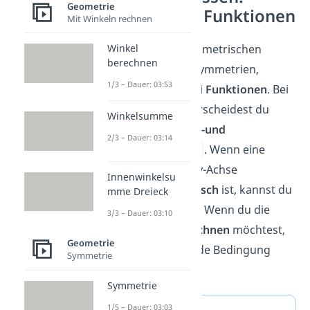
Geometrie
Symmetrie Funktionen
Mit Winkeln rechnen
Nicht nur bei geometrischen
Winkel
berechnen
Figuren gibt es Symmetrien,
1/3 – Dauer: 03:53
sondern auch bei
Funktionen
. Bei
Funktionen unterscheidest du
Winkelsumme
zwischen
Achsen-und
2/3 – Dauer: 03:14
Punktsymmetrie
. Wenn eine
Funktion an der y-Achse
Innenwinkelsu
achsensymmetrisch
ist, kannst du
mme Dreieck
sie dort spiegeln. Wenn du die
3/3 – Dauer: 03:10
Symmetrie berechnen
möchtest,
Geometrie
musst du folgende Bedingung
Symmetrie
prüfen:
Symmetrie
1/5 – Dauer: 03:03