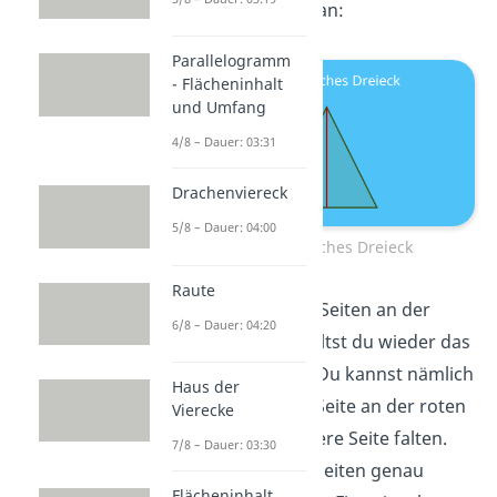
mal das Dreieck an:
Parallelogramm
- Flächeninhalt
und Umfang
4/8 – Dauer: 03:31
Drachenviereck
5/8 – Dauer: 04:00
Symmetrisches Dreieck
Raute
Spiegelst
du die Seiten an der
6/8 – Dauer: 04:20
roten Linie
, erhältst du wieder das
gleiche Dreieck. Du kannst nämlich
Haus der
einfach die eine Seite an der roten
Vierecke
Linie auf die andere Seite falten.
7/8 – Dauer: 03:30
Dann liegen die Seiten genau
Flächeninhalt