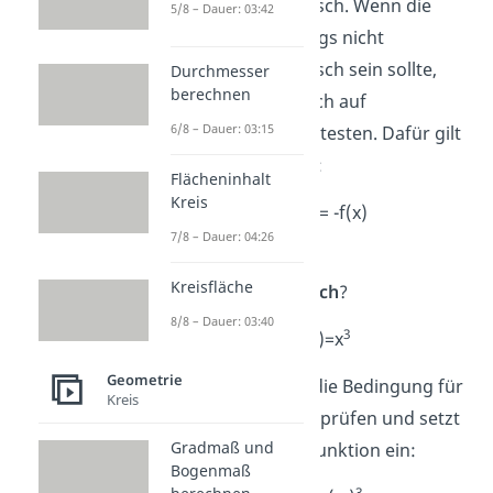
achsensymmetrisch. Wenn die
5/8 – Dauer: 03:42
Funktion allerdings nicht
achsensymmetrisch sein sollte,
Durchmesser
berechnen
kannst du sie noch auf
6/8 – Dauer: 03:15
Punktsymmetrie testen. Dafür gilt
diese Bedingung:
Flächeninhalt
Kreis
f(-x) = -f(x)
7/8 – Dauer: 04:26
Ist die Funktion f
Kreisfläche
punktsymmetrisch
?
8/8 – Dauer: 03:40
3
f(x)=x
Geometrie
Dafür musst du die Bedingung für
Kreis
Punktsymmetrie prüfen und setzt
Gradmaß und
wieder -x in die Funktion ein:
Bogenmaß
3