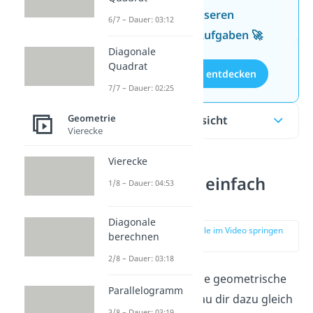
Wissen mit unseren
6/7 – Dauer: 03:12
kostenlosen Aufgaben 🚀
Diagonale
Quadrat
Aufgaben entdecken
7/7 – Dauer: 02:25
Geometrie
Inhaltsübersicht
Vierecke
Vierecke
Symmetrie einfach
1/8 – Dauer: 04:53
erklärt
Diagonale
zur Stelle im Video springen
berechnen
(00:13)
2/8 – Dauer: 03:18
Symmetrie ist eine geometrische
Parallelogramm
Eigenschaft. Schau dir dazu gleich
3/8 – Dauer: 03:19