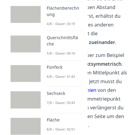
dann um den selben Abstand
Flächenberechn
ung
nochmal erweiterst, erhältst du
4/8 – Dauer: 03:19
einen Eckpunkt des anderen
Rechtecks. Das ist die
Querschnittsflä
Punktsymmetrie zueinander
.
che
5/8 – Dauer: 04:16
Ein Quadrat ist aber zum Beispiel
auch
in sich punktsymmetrisch
.
Fünfeck
Hier wählst du den Mittelpunkt als
6/8 – Dauer: 01:42
Symmetriepunkt
. Jetzt musst du
wieder nur die
Linien
von den
Sechseck
Ecken bis zum Symmetriepunkt
7/8 – Dauer: 03:43
zeichnen. Danach verlängerst du
sie bis zur anderen Seite um den
Fläche
gleichen Abstand.
8/8 – Dauer: 02:51