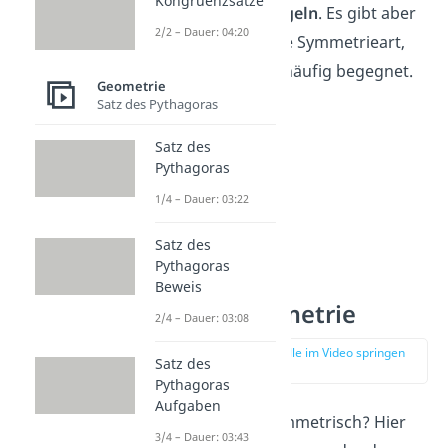
Kongruenzsätze
Diagonalen
spiegeln
. Es gibt aber
2/2 – Dauer: 04:20
noch eine andere Symmetrieart,
die dir im Alltag häufig begegnet.
Geometrie
Satz des Pythagoras
Satz des
Pythagoras
1/4 – Dauer: 03:22
Satz des
Pythagoras
Beweis
Punktsymmetrie
2/4 – Dauer: 03:08
zur Stelle im Video springen
Satz des
(01:25)
Pythagoras
Aufgaben
Was ist punktsymmetrisch? Hier
3/4 – Dauer: 03:43