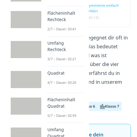
Symmetrie einfach
erklärt
Flächeninhalt
(00:13)
Rechteck
2/7 – Dauer: 03:41
Die Symmetrie begegnet dir oft in
Umfang
der Geometrie. Was bedeutet
Rechteck
symmetrisch und was ist
3/7 – Dauer: 02:21
Symmetrie? Alles über die vier
Symmetriearten erfährst du in
Quadrat
diesem Beitrag und in unserem
4/7 – Dauer: 03:20
Video.
Flächeninhalt
Quadrat
Klasse 5
Klasse 6
Klasse 7
5/7 – Dauer: 02:59
Umfang
Jetzt neu: Teste dein
Quadrat