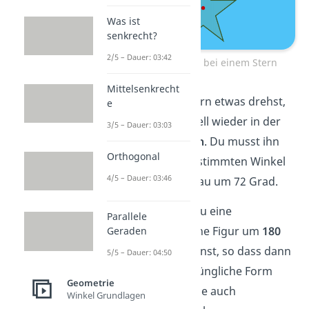
Was ist
senkrecht?
2/5 – Dauer: 03:42
Drehsymmetrie bei einem Stern
Mittelsenkrecht
Wenn du den Stern etwas drehst,
e
hast du ihn schnell wieder in der
3/5 – Dauer: 03:03
gleichen Position
. Du musst ihn
Orthogonal
nur um einen bestimmten Winkel
4/5 – Dauer: 03:46
drehen, hier genau um 72 Grad.
Hinweis
: Wenn du eine
Parallele
drehsymmetrische Figur um
180
Geraden
Grad
drehen kannst, so dass dann
5/5 – Dauer: 04:50
wieder die ursprüngliche Form
Geometrie
rauskommt, ist sie auch
Winkel Grundlagen