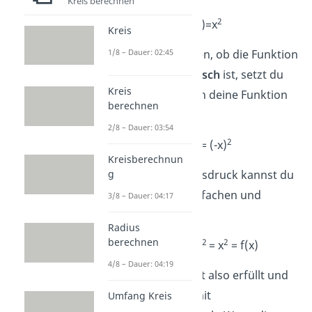
Kreis berechnen
2
f(x)=x
Kreis
Um zu überprüfen, ob die Funktion
1/8 – Dauer: 02:45
achsensymmetrisch
ist, setzt du
Kreis
jetzt einfach – x in deine Funktion
berechnen
ein:
2/8 – Dauer: 03:54
2
f(-x) = (-x)
Kreisberechnun
Den Funktionsausdruck kannst du
g
aber noch vereinfachen und
3/8 – Dauer: 04:17
erhältst:
Radius
berechnen
2
2
f(-x) = (-x)
= x
= f(x)
4/8 – Dauer: 04:19
Die Bedingung ist also erfüllt und
die Funktion damit
Umfang Kreis