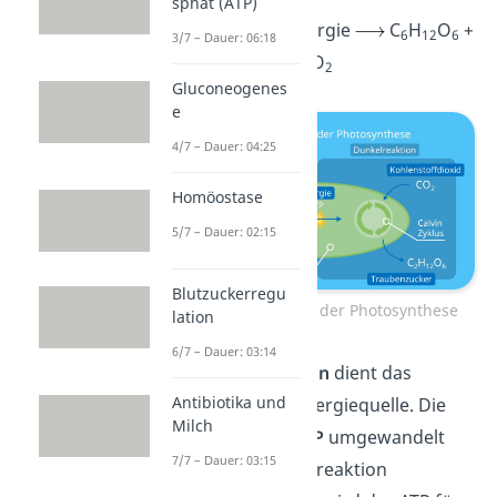
sphat (ATP)
6CO
+ 6H
O + Energie
C
H
O
+
2
2
6
12
6
3/7 – Dauer: 06:18
6O
2
Gluconeogenes
e
4/7 – Dauer: 04:25
Homöostase
5/7 – Dauer: 02:15
Blutzuckerregu
ATP-Verbrauch bei der Photosynthese
lation
6/7 – Dauer: 03:14
In der
Lichtreaktion
dient das
Antibiotika und
Sonnenlicht
als Energiequelle. Die
Milch
Energie
wird
in ATP
umgewandelt
7/7 – Dauer: 03:15
und für die Dunkelreaktion