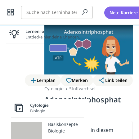
Suche
Neu: Karriere
Lernen lohnt sich!
Entdecke hier deine Chancen.
Lernplan
Merken
Link teilen
Cytologie
Stoffwechsel
Adenosintriphosphat
Cytologie
(ATP)
Biologie
Basiskonzepte
Wichtige Inhalte in diesem
Biologie
Video