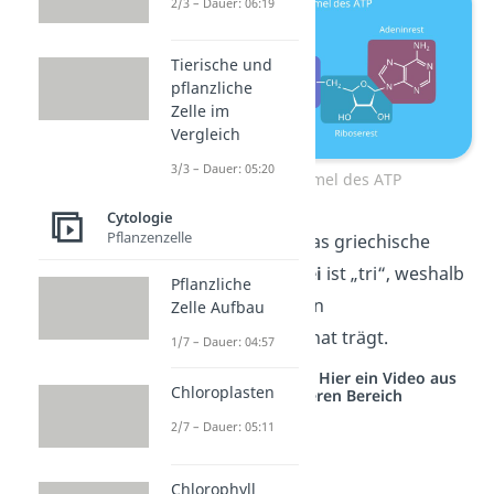
2/3 – Dauer: 06:19
Tierische und
pflanzliche
Zelle im
Vergleich
3/3 – Dauer: 05:20
Strukturformel des ATP
Cytologie
Pflanzenzelle
Schon gewusst?
Das griechische
Zahlenwort für
drei
ist „tri“, weshalb
Pflanzliche
das ATP den Namen
Zelle Aufbau
Adenosin
tri
phosphat trägt.
1/7 – Dauer: 04:57
Studyflix vernetzt: Hier ein Video aus
Chloroplasten
einem anderen Bereich
2/7 – Dauer: 05:11
Chlorophyll