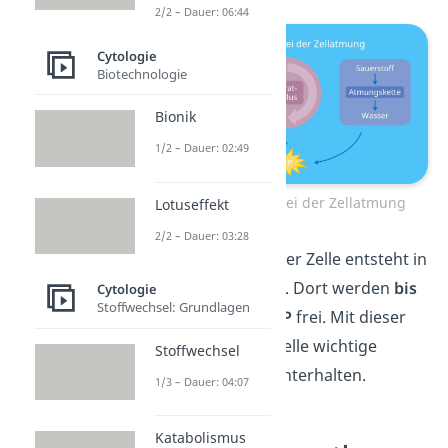
2/2 – Dauer: 06:44
Cytologie
Biotechnologie
Bionik
1/2 – Dauer: 02:49
ATP-Gewinnung bei der Zellatmung
Lotuseffekt
2/2 – Dauer: 03:28
Das meiste ATP einer Zelle entsteht in
der
Atmungskette
. Dort werden
bis
Cytologie
Stoffwechsel: Grundlagen
zu 28 Moleküle ATP
frei. Mit dieser
Energie kann die Zelle wichtige
Stoffwechsel
Funktionen aufrechterhalten.
1/3 – Dauer: 04:07
Katabolismus