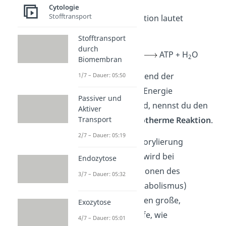
Cytologie
Stofftransport
Diese Umkehrreaktion lautet
folgendermaßen:
Stofftransport
durch
2-
ADP + HPO
ATP + H
O
4
2
Biomembran
Übrigens:
Da während der
1/7 – Dauer: 05:50
Phosphorylierung Energie
Passiver und
aufgenommen wird, nennst du den
Aktiver
Transport
Vorgang eine
endotherme Reaktion
.
2/7 – Dauer: 05:19
Die für die Phosphorylierung
benötigte
Energie
wird bei
Endozytose
exothermen Reaktionen des
3/7 – Dauer: 05:32
Stoffwechsels
(Katabolismus)
erzeugt. Hier werden große,
Exozytose
energiereiche Stoffe, wie
4/7 – Dauer: 05:01