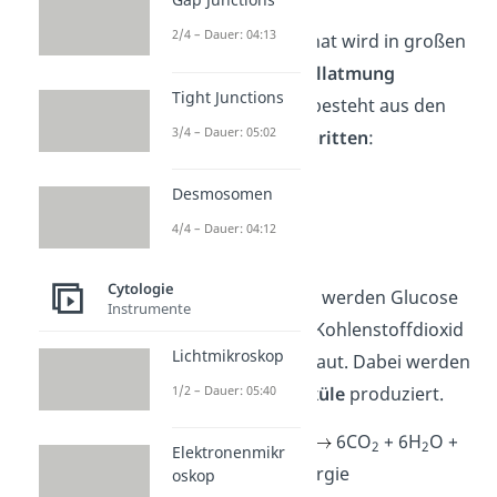
2/4 – Dauer: 04:13
Adenosintriphosphat wird in großen
Mengen bei der
Zellatmung
Tight Junctions
produziert
. Diese besteht aus den
3/4 – Dauer: 05:02
folgenden
drei Schritten
:
Glykolyse
Desmosomen
Citratzyklus
4/4 – Dauer: 04:12
Atmungskette
Cytologie
Bei der Zellatmung werden
Glucose
Instrumente
und Sauerstoff zu Kohlenstoffdioxid
Lichtmikroskop
und Wasser abgebaut. Dabei werden
etwa
30 ATP Moleküle
produziert.
1/2 – Dauer: 05:40
C
H
O
+ 6O
6CO
+ 6H
O +
6
12
6
2
2
2
Elektronenmikr
Energie
oskop