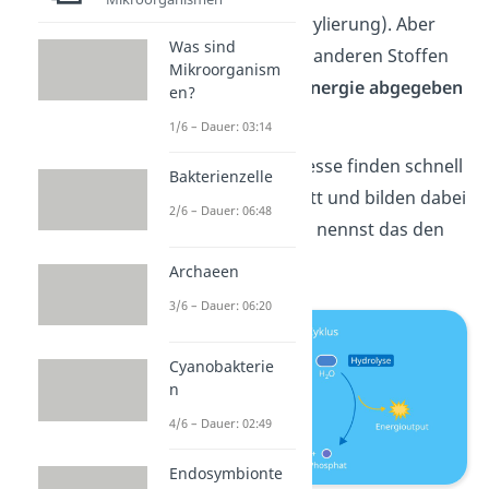
Energie
(Phosphorylierung). Aber
Was sind
ATP kann auch mit anderen Stoffen
Mikroorganism
reagieren, wobei
Energie abgegeben
en?
wird (Hydrolyse).
1/6 – Dauer: 03:14
Diese beiden Prozesse finden schnell
Bakterienzelle
hintereinander statt und bilden dabei
2/6 – Dauer: 06:48
einen Kreislauf. Du nennst das den
ATP-Zyklus
.
Archaeen
3/6 – Dauer: 06:20
Cyanobakterie
n
4/6 – Dauer: 02:49
Endosymbionte