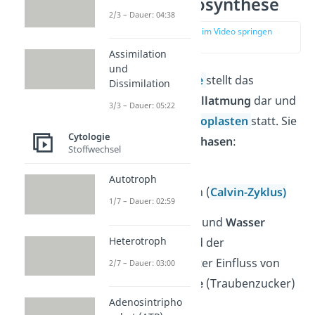
ATP — Photosynthese
2/3 – Dauer: 04:38
zur Stelle im Video springen
(05:11)
Assimilation
und
Die
Photosynthese
stellt das
Dissimilation
Gegenstück
zur
Zellatmung
dar und
3/3 – Dauer: 05:22
findet in den
Chloroplasten
statt. Sie
Cytologie
besteht aus
zwei Phasen
:
Stoffwechsel
Lichtreaktion
Autotroph
Dunkelreaktion (
Calvin-Zyklus)
1/7 – Dauer: 02:59
Kohlenstoffdioxid
und
Wasser
Heterotroph
reagieren während der
Photosynthese unter Einfluss von
2/7 – Dauer: 03:00
Energie
zu
Glucose
(Traubenzucker)
Adenosintripho
und
Sauerstoff
.