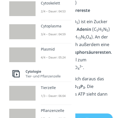
Ribose
(Zucker)
Cytoskelett
3 Phosphorsäurereste
2/4 – Dauer: 04:53
Die
Ribose
(
C
H
O
) ist ein Zucker
5
10
5
Cytoplasma
und bildet mit dem
Adenin
(
C
H
N
)
5
5
5
3/4 – Dauer: 04:59
das
Adenosin
(
C
H
N
O
). An der
10
13
5
4
Ribose befindet sich außerdem eine
Plasmid
Kette aus
drei
Phosphorsäureresten
.
4/4 – Dauer: 05:24
Die Summenformel zum
3
–
Phosphatrest ist PO
.
4
Cytologie
Tier- und Pflanzenzelle
Insgesamt ergibt sich daraus das
Molekül
C
H
N
O
P
. Die
Tierzelle
10
16
5
13
3
Strukturformel
des ATP sieht dann
1/3 – Dauer: 06:04
so aus:
Pflanzenzelle