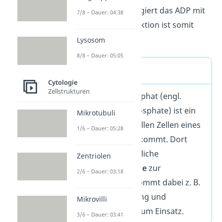
werden. Dafür reagiert das ADP mit
7/8 – Dauer: 04:38
Phosphor
. Die Reaktion ist somit
umkehrbar
.
Lysosom
8/8 – Dauer: 05:05
ATP Definition
Cytologie
Zellstrukturen
Adenosintriphosphat (engl.
adenosine triphosphate) ist ein
Mikrotubuli
Molekül, das in allen Zellen eines
1/6 – Dauer: 05:28
Lebewesens vorkommt. Dort
stellt es für sämtliche
Zentriolen
Vorgänge
Energie
zur
2/6 – Dauer: 03:18
Verfügung. Es kommt dabei z. B.
bei der Zellatmung und
Mikrovilli
Photosynthese zum Einsatz.
3/6 – Dauer: 03:41