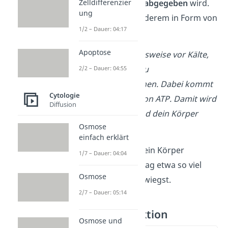
Zelldifferenzier
an die Umgebung
abgegeben
wird.
ung
Das kann unter anderem in Form von
1/2 – Dauer: 04:17
Wärme passieren.
Apoptose
Zitterst du beispielsweise vor Kälte,
dann bekommst du
2/2 – Dauer: 04:55
Muskelkontraktionen. Dabei kommt
Cytologie
es zur Hydrolyse von ATP. Damit wird
Diffusion
Wärme erzeugt und dein Körper
Osmose
warm gehalten.
einfach erklärt
Schon gewusst?
Dein Körper
1/7 – Dauer: 04:04
verbraucht jeden Tag etwa so viel
Osmose
ATP, wie du selbst wiegst.
2/7 – Dauer: 05:14
ATP — Produktion
Osmose und