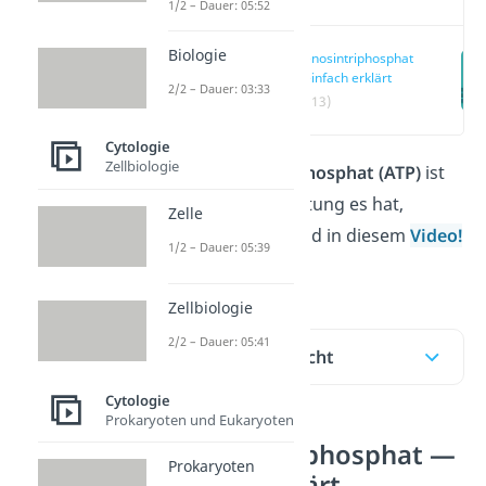
1/2 – Dauer: 05:52
Biologie
Adenosintriphosphat
— einfach erklärt
2/2 – Dauer: 03:33
(00:13)
Cytologie
Zellbiologie
Was
Adenosintriphosphat (ATP)
ist
und welche Bedeutung es hat,
Zelle
erfährst du hier und in diesem
Video!
1/2 – Dauer: 05:39
Zellbiologie
2/2 – Dauer: 05:41
Inhaltsübersicht
Cytologie
Prokaryoten und Eukaryoten
Adenosintriphosphat —
Prokaryoten
einfach erklärt