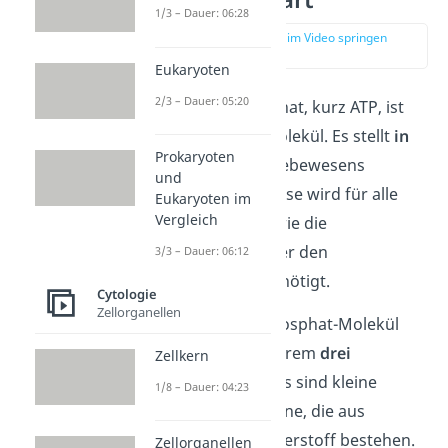
1/3 – Dauer: 06:28
zur Stelle im Video springen
(00:13)
Eukaryoten
2/3 – Dauer: 05:20
Adenosintriphosphat, kurz ATP, ist
ein chemisches Molekül. Es stellt
in
Prokaryoten
jeder
Zelle
eines Lebewesens
und
Energie bereit
. Diese wird für alle
Eukaryoten im
Vergleich
Arbeitsprozesse, wie die
Fortbewegung oder den
3/3 – Dauer: 06:12
Stofftransport, benötigt.
Cytologie
Zellorganellen
Ein Adenosin
tri
phosphat-Molekül
enthält unter anderem
drei
Zellkern
Phosphatreste. Das sind kleine
1/8 – Dauer: 04:23
chemische Bausteine, die aus
Phosphor und Sauerstoff bestehen.
Zellorganellen