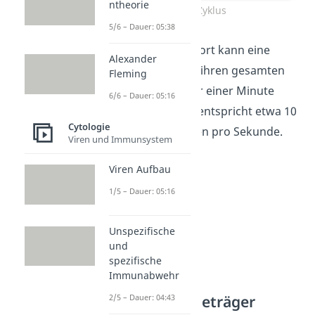
ntheorie
ATP-Zyklus
5/6 – Dauer: 05:38
Übrigens:
Beim Sport kann eine
Alexander
aktive Muskelzelle ihren gesamten
Fleming
ATP-Vorrat in unter einer Minute
6/6 – Dauer: 05:16
verbrauchen. Das entspricht etwa 10
Cytologie
Millionen Molekülen pro Sekunde.
Viren und Immunsystem
Viren Aufbau
1/5 – Dauer: 05:16
Unspezifische
und
spezifische
Immunabwehr
ATP als Energieträger
2/5 – Dauer: 04:43