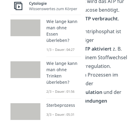
bereitgestellt. Dort wird das ATP für
Cytologie
Wissenswertes zum Körper
den Aufbau der Glucose benötigt.
Dabei werden 18
ATP verbraucht
.
Wie lange kann
man ohne
Übrigens:
Adenosintriphosphat ist
Essen
nicht nur ein wichtiger
überleben?
Energielieferant.
ATP aktiviert
z. B.
1/3 – Dauer: 04:27
auch
Enzyme
in deinem Stoffwechsel
Wie lange kann
und der Blutzuckerregulation.
man ohne
Außerdem ist es an Prozessen im
Trinken
überleben?
Nervensystem wie der
Durchblutungsregulation
und der
2/3 – Dauer: 01:56
Reaktion auf Entzündungen
Sterbeprozess
beteiligt.
3/3 – Dauer: 05:31