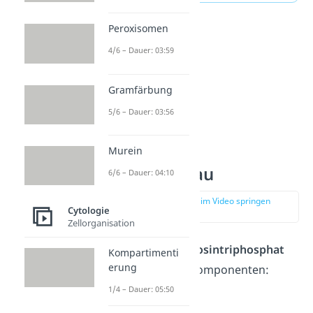
Peroxisomen
4/6 – Dauer: 03:59
Gramfärbung
5/6 – Dauer: 03:56
Murein
ATP — Aufbau
6/6 – Dauer: 04:10
zur Stelle im Video springen
Cytologie
(00:51)
Zellorganisation
Das Molekül
Adenosintriphosphat
Kompartimenti
erung
besteht aus
drei
Komponenten:
1/4 – Dauer: 05:50
Adenin
(Base)