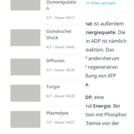
Osmoregulatio
zur Stelle im Video springen
(03:02)
n
3/7 – Dauer: 04:13
Adenosintriphosphat
ist außerdem
Osmotischer
eine
erneuerbare Energiequelle
. Die
Druck
Hydrolyse von ATP in ADP ist nämlich
4/7 – Dauer: 04:42
eine
umkehrbare
Reaktion. Das
bedeutet, dass ADP andersherum
Diffusion
auch wieder zu ATP regenerieren
5/7 – Dauer: 06:36
kann. Diese Herstellung von ATP
nennst du
Synthese
.
Turgor
6/7 – Dauer: 04:28
Es braucht dafür
ADP
, eine
Phosphatgruppe
und
Energie
. Bei
Plasmolyse
einer solchen Reaktion mit Phosphor
7/7 – Dauer: 04:57
sprichst du in der Chemie von der
Phosphorylierung
.