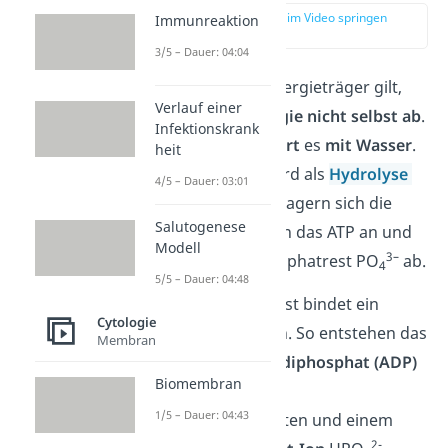
zur Stelle im Video springen
Immunreaktion
(01:47)
3/5 – Dauer: 04:04
Obwohl ATP als Energieträger gilt,
Verlauf einer
gibt
es diese
Energie
nicht selbst ab
.
Infektionskrank
Stattdessen
reagiert
es
mit Wasser
.
heit
Dieser Vorgang wird als
Hydrolyse
4/5 – Dauer: 03:01
bezeichnet. Dabei lagern sich die
Salutogenese
Wassermoleküle an das ATP an und
Modell
3
–
spalten einen Phosphatrest PO
ab.
4
5/5 – Dauer: 04:48
Dieser Phosphatrest bindet ein
Cytologie
Wasserstoffproton. So entstehen das
Membran
Molekül
Adenosindiphosphat (ADP)
Biomembran
mit nur noch
zwei
1/5 – Dauer: 04:43
Phosphatsäureresten und einem
2-