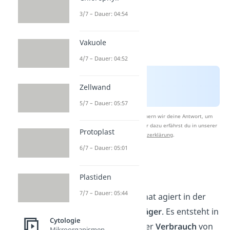
3/7 – Dauer: 04:54
Vakuole
4/7 – Dauer: 04:52
Zellwand
5/7 – Dauer: 05:57
Nach Beantwortung speichern wir deine Antwort, um
Studyflix zu verbessern. Mehr dazu erfährst du in unserer
Protoplast
Datenschutzerklärung
.
6/7 – Dauer: 05:01
ATP-Zyklus
Plastiden
7/7 – Dauer: 05:44
Adenosintriphosphat agiert in der
Zelle als
Energieträger
. Es entsteht in
Cytologie
einer Reaktion unter
Verbrauch
von
Mikroorganismen