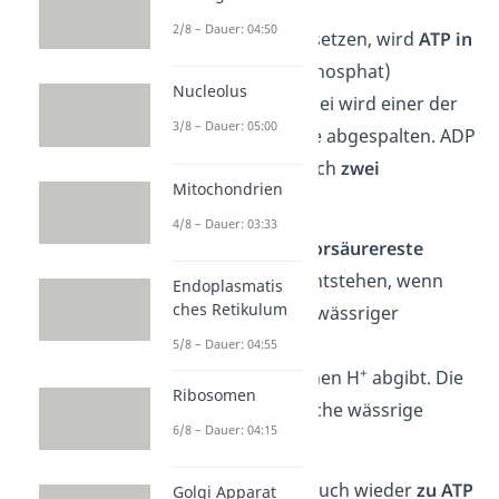
2/8 – Dauer: 04:50
Um Energie freizusetzen, wird
ATP in
ADP
(Adenosin
di
phosphat)
Nucleolus
umgewandelt. Dabei wird einer der
3/8 – Dauer: 05:00
drei Phosphatreste abgespalten. ADP
besitzt also nur noch
zwei
Mitochondrien
Phosphatreste.
4/8 – Dauer: 03:33
Übrigens:
Phosphorsäurereste
(Phosphatreste) entstehen, wenn
Endoplasmatis
ches Retikulum
Phosphorsäure in wässriger
Umgebung seine
5/8 – Dauer: 04:55
+
Wasserstoffprotonen H
abgibt. Die
Ribosomen
Zelle stellt eine solche wässrige
6/8 – Dauer: 04:15
Umgebung dar.
Jedoch kann
ADP
auch wieder
zu ATP
Golgi Apparat