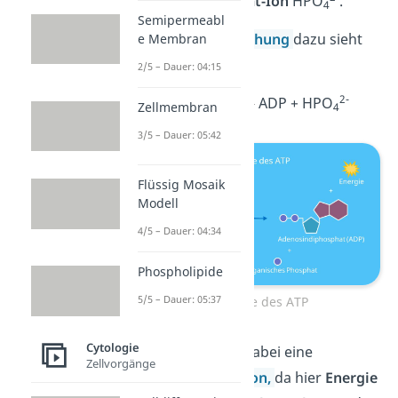
Hydrogenphosphat-Ion
HPO
.
4
Semipermeabl
Die
Reaktionsgleichung
dazu sieht
e Membran
so aus:
2/5 – Dauer: 04:15
2-
ATP + H
O
ADP + HPO
Zellmembran
2
4
3/5 – Dauer: 05:42
Flüssig Mosaik
Modell
4/5 – Dauer: 04:34
Phospholipide
5/5 – Dauer: 05:37
Hydrolyse des ATP
Cytologie
Die Hydrolyse ist dabei eine
Zellvorgänge
exotherme Reaktion
,
da hier
Energie