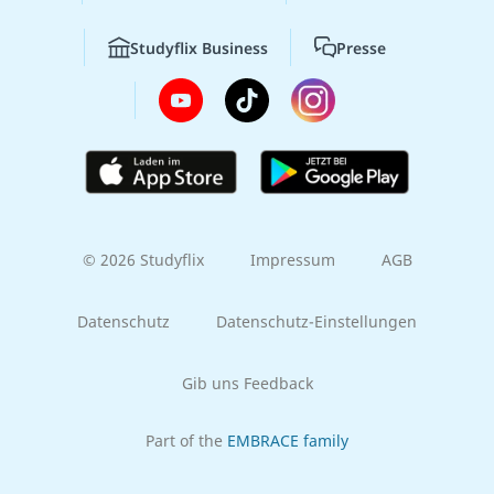
Studyflix Business
Presse
© 2026 Studyflix
Impressum
AGB
Datenschutz
Datenschutz-Einstellungen
Gib uns Feedback
Part of the
EMBRACE family