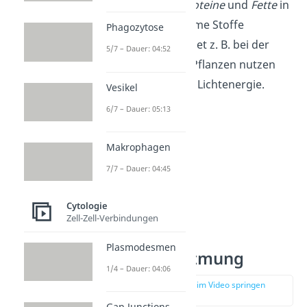
Kohlenhydrate
,
Proteine
und
Fette
in
kleinere energiearme Stoffe
Phagozytose
abgebaut. Das findet z. B. bei der
5/7 – Dauer: 04:52
Zellatmung
statt. Pflanzen nutzen
dagegen vor allem Lichtenergie.
Vesikel
6/7 – Dauer: 05:13
Makrophagen
7/7 – Dauer: 04:45
Cytologie
Zell-Zell-Verbindungen
Plasmodesmen
ATP — Zellatmung
1/4 – Dauer: 04:06
zur Stelle im Video springen
(04:34)
Gap Junctions