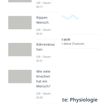
3/8 – Dauer:
04:17
Rippen
Mensch
4/8 – Dauer:
03:31
Lernen lohnt sich!
Entdecke hier deine Chancen.
Röhrenknoc
hen
5/8 – Dauer:
02:51
Wie viele
Knochen
hat ein
Mensch?
6/8 – Dauer:
02:50
Weitere Inhalte: Physiologie