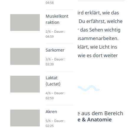
04:58
In diesem Video wird erklärt, wie das
Muskelkont
Auge funktioniert. Du erfährst, welche
raktion
Teile des Auges für das Sehen wichtig
2/6 – Dauer:
04:59
sind und wie sie zusammenarbeiten.
Außerdem wird erklärt, wie Licht ins
Sarkomer
Auge gelangt und wie es dort weiter
3/6 – Dauer:
verarbeitet wird.
03:39
Laktat
(Lactat)
4/6 – Dauer:
02:59
Akren
Beliebte Inhalte aus dem Bereich
Physiologie & Anatomie
5/6 – Dauer:
02:25