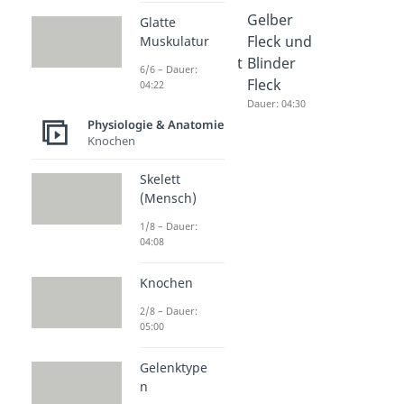
Auge
Aufbau
Gelber
Glatte
beschrift
der
Fleck und
Muskulatur
en
Netzhaut
Blinder
6/6 – Dauer:
Dauer: 04:26
Dauer: 05:06
Fleck
04:22
Dauer: 04:30
Physiologie & Anatomie
Knochen
Skelett
(Mensch)
1/8 – Dauer:
04:08
Knochen
2/8 – Dauer:
05:00
Gelenktype
n