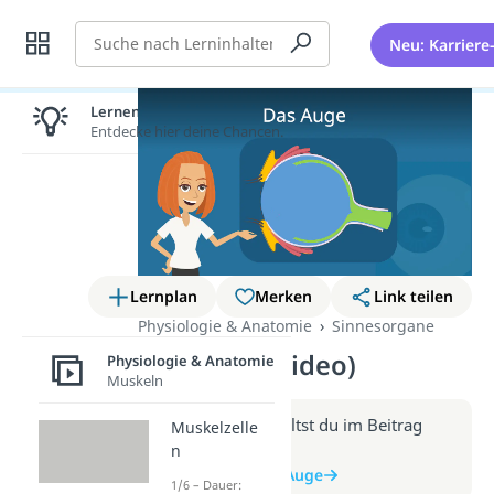
Suche
Neu: Karriere
Lernen lohnt sich!
Entdecke hier deine Chancen.
Lernplan
Merken
Link teilen
Physiologie & Anatomie
Sinnesorgane
Das Auge (Video)
Physiologie & Anatomie
Muskeln
Weitere Infos erhältst du im Beitrag
Muskelzelle
zum Video
n
zum Beitrag: Das Auge
1/6 – Dauer: