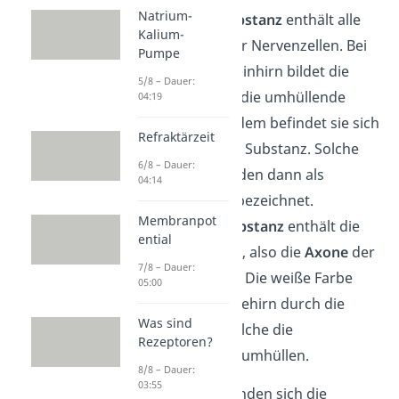
Natrium-
Die
graue Substanz
enthält alle
Kalium-
Zellkörper
der Nervenzellen. Bei
Pumpe
Groß- und Kleinhirn bildet die
5/8 – Dauer:
graue Masse die umhüllende
04:19
Rinde. Außerdem befindet sie sich
Refraktärzeit
in der weißen Substanz. Solche
6/8 – Dauer:
Bereiche werden dann als
04:14
Kerngebiete bezeichnet.
Membranpot
Die
weiße Substanz
enthält die
ential
Nervenfasern, also die
Axone
der
7/8 – Dauer:
Nervenzellen. Die weiße Farbe
05:00
entsteht im Gehirn durch die
Was sind
Gliazellen, welche die
Rezeptoren?
Nervenzellen umhüllen.
8/8 – Dauer:
03:55
Beim Gehirn befinden sich die