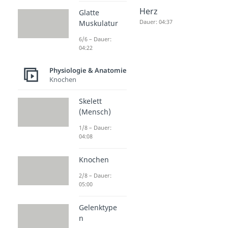
Verdauu
Organe
Herz
Glatte
ngsorgan
Mensch
Dauer: 04:37
Muskulatur
e
Dauer: 02:53
6/6 – Dauer:
Dauer: 04:26
04:22
Physiologie & Anatomie
Knochen
Skelett
(Mensch)
1/8 – Dauer:
04:08
Knochen
2/8 – Dauer:
05:00
Gelenktype
n