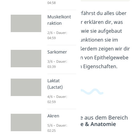
04:58
In diesem Video erfährst du alles über
Muskelkont
Epithelgewebe. Wir erklären dir, was
raktion
Epithelzellen sind, wie sie aufgebaut
2/6 – Dauer:
04:59
sind und welche Funktionen sie im
Körper haben. Außerdem zeigen wir dir
Sarkomer
verschiedene Arten von Epithelgewebe
3/6 – Dauer:
und ihre speziellen Eigenschaften.
03:39
Laktat
(Lactat)
4/6 – Dauer:
02:59
Akren
Beliebte Inhalte aus dem Bereich
Physiologie & Anatomie
5/6 – Dauer:
02:25