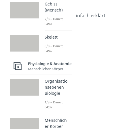
& Anatomie
Gebiss
Haut & Gewebe
(Mensch)
Aufbau der Haut einfach erklärt
7/8 – Dauer:
Dauer: 04:01
04:41
Gewebearten
Dauer: 05:40
Skelett
Epithelgewebe
Dauer: 05:22
8/8 – Dauer:
04:42
Physiologie & Anatomie
Menschlicher Körper
Organisatio
nsebenen
Biologie
1/3 – Dauer:
04:32
Menschlich
er Körper