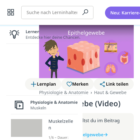
Suche
Neu: Karriere
Lernen lohnt sich!
Entdecke hier deine Chancen.
Lernplan
Merken
Link teilen
Physiologie & Anatomie
Haut & Gewebe
Epithelgewebe (Video)
Physiologie & Anatomie
Muskeln
Weitere Infos erhältst du im Beitrag
Muskelzelle
zum Video
n
zum Beitrag: Epithelgewebe
1/6 – Dauer: