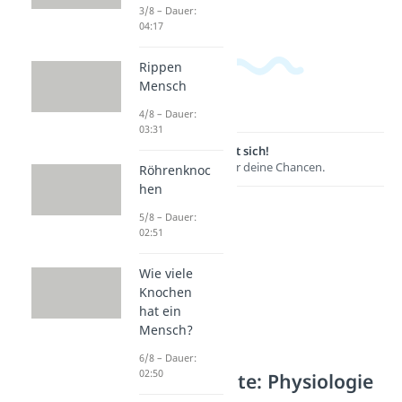
3/8 – Dauer:
04:17
Rippen
Mensch
4/8 – Dauer:
03:31
Lernen lohnt sich!
Entdecke hier deine Chancen.
Röhrenknoc
hen
5/8 – Dauer:
02:51
Wie viele
Knochen
hat ein
Mensch?
6/8 – Dauer:
02:50
Weitere Inhalte: Physiologie