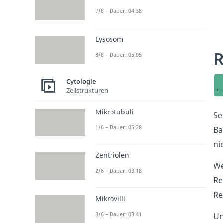
7/8 – Dauer: 04:38
Lysosom
R
8/8 – Dauer: 05:05
Cytologie
Zellstrukturen
Mikrotubuli
Se
1/6 – Dauer: 05:28
Ba
ni
Zentriolen
We
2/6 – Dauer: 03:18
Re
Re
Mikrovilli
3/6 – Dauer: 03:41
Un