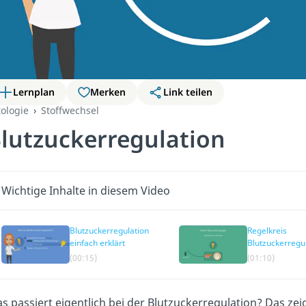
Lernplan
Merken
Link teilen
tologie
Stoffwechsel
lutzuckerregulation
Wichtige Inhalte in diesem Video
Blutzuckerregulation
Regelkreis
einfach erklärt
Blutzuckerregu
(00:15)
(01:10)
s passiert eigentlich bei der Blutzuckerregulation? Das ze