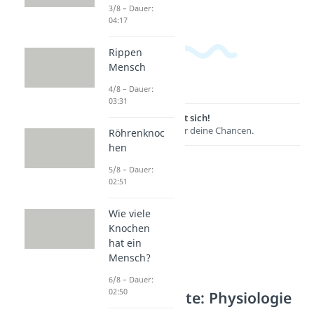
3/8 – Dauer:
04:17
Rippen
Mensch
4/8 – Dauer:
03:31
Lernen lohnt sich!
Entdecke hier deine Chancen.
Röhrenknoc
hen
5/8 – Dauer:
02:51
Wie viele
Knochen
hat ein
Mensch?
6/8 – Dauer:
02:50
Weitere Inhalte: Physiologie