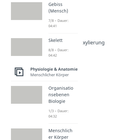
& Anatomie
Gebiss
Zellatmung
(Mensch)
Zellatmung
7/8 – Dauer:
Dauer: 05:12
04:41
Glykolyse
Dauer: 05:31
Skelett
Oxidative Decarboxylierung
Dauer: 06:29
8/8 – Dauer:
Citratzyklus
04:42
Dauer: 06:17
Atmungskette
Physiologie & Anatomie
Menschlicher Körper
Dauer: 04:44
Organisatio
nsebenen
Biologie
1/3 – Dauer:
04:32
Menschlich
er Körper