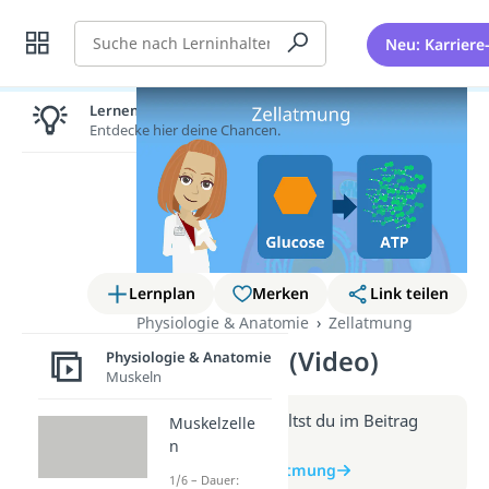
Suche
Neu: Karriere
Lernen lohnt sich!
Entdecke hier deine Chancen.
Lernplan
Merken
Link teilen
Physiologie & Anatomie
Zellatmung
Zellatmung (Video)
Physiologie & Anatomie
Muskeln
Weitere Infos erhältst du im Beitrag
Muskelzelle
zum Video
n
zum Beitrag: Zellatmung
1/6 – Dauer: