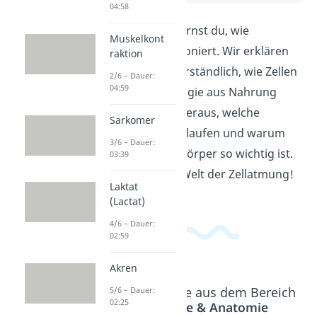
04:58
In diesem Video lernst du, wie
Muskelkont
Zellatmung funktioniert. Wir erklären
raktion
dir einfach und verständlich, wie Zellen
2/6 – Dauer:
04:59
die benötigte Energie aus Nahrung
gewinnen. Finde heraus, welche
Sarkomer
Prozesse dabei ablaufen und warum
3/6 – Dauer:
dies für unseren Körper so wichtig ist.
03:39
Tauche ein in die Welt der Zellatmung!
Laktat
(Lactat)
4/6 – Dauer:
02:59
Akren
Beliebte Inhalte aus dem Bereich
5/6 – Dauer:
02:25
Physiologie & Anatomie