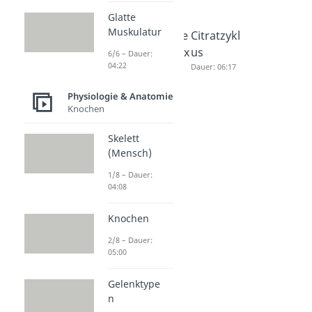
Glatte
Muskulatur
Glykolyse
Oxidative
Citratzykl
Dauer: 05:31
Decarbox
us
6/6 – Dauer:
04:22
ylierung
Dauer: 06:17
Dauer: 06:29
Physiologie & Anatomie
Knochen
Skelett
(Mensch)
1/8 – Dauer:
04:08
Knochen
2/8 – Dauer:
05:00
Gelenktype
n