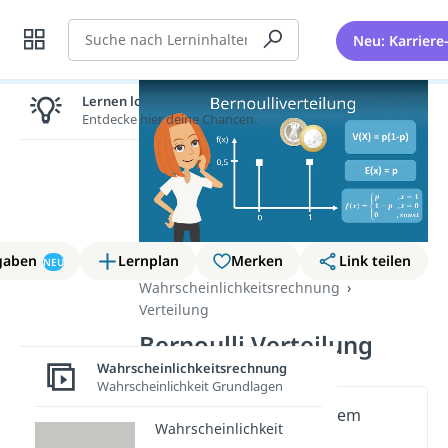
Suche
Neu: Karriere
Lernen lohnt sich!
Entdecke hier deine Chancen.
gaben
Lernplan
Merken
Link teilen
NEU
Wahrscheinlichkeitsrechnung
Verteilung
Bernoulli Verteilung
Wahrscheinlichkeitsrechnung
Wahrscheinlichkeit Grundlagen
Wichtige Inhalte in diesem
Wahrscheinlichkeit
Video