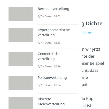
Bernoulliverteilung
3/7 – Dauer: 03:52
Bernoulli Verteilung Dichte
Hypergeometrische
zur Stelle im Video springen
Verteilung
(01:05)
4/7 – Dauer: 02:23
Mit diesen Formeln können wir jetzt
Geometrische
auch ganz einfach die
Dichte
der
Verteilung
Bernoulli Verteilung für unser Beispiel
5/7 – Dauer: 02:36
bestimmen. Wir erinnern uns, dass
dadurch jedem Ergebnis eine
Poissonverteilung
passende Wahrscheinlichkeit
6/7 – Dauer: 01:54
zuordnet wird. Die
Wahrscheinlichkeit, dass du Kopf
Diskrete
Gleichverteilung
beziehungsweise Zahl wirfst ist