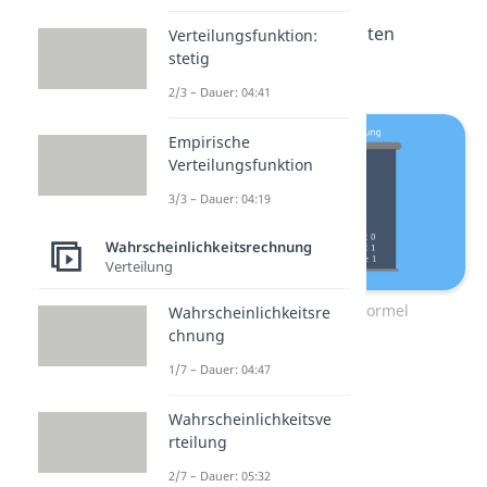
Hier siehst du die wichtigsten
Verteilungsfunktion:
stetig
Formeln im Überblick:
2/3 – Dauer: 04:41
Empirische
Verteilungsfunktion
3/3 – Dauer: 04:19
Wahrscheinlichkeitsrechnung
Verteilung
Bernoulli Verteilung Formel
Wahrscheinlichkeitsre
chnung
1/7 – Dauer: 04:47
Wahrscheinlichkeitsve
rteilung
2/7 – Dauer: 05:32