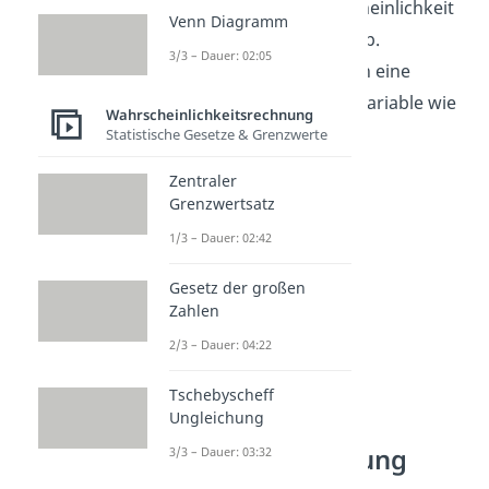
einfach als Gegenwahrscheinlichkeit
Venn Diagramm
für einen Erfolg, also q=1-p.
3/3 – Dauer: 02:05
Mathematisch drückt man eine
bernoulli-verteilte Zufallsvariable wie
Wahrscheinlichkeitsrechnung
folgt aus:
Statistische Gesetze & Grenzwerte
X~
Zentraler
Grenzwertsatz
1/3 – Dauer: 02:42
Gesetz der großen
Zahlen
2/3 – Dauer: 04:22
Tschebyscheff
Ungleichung
Bernoulli Verteilung
3/3 – Dauer: 03:32