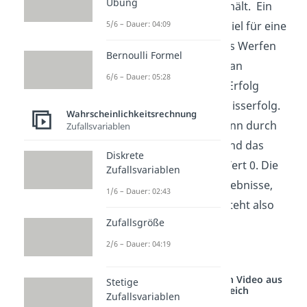
Übung
einwandfreies Produkt erhält. Ein
5/6 – Dauer: 04:09
weiteres klassisches Beispiel für eine
Bernoulli Verteilung ist das Werfen
Bernoulli Formel
einer Münze. Hier kann man
6/6 – Dauer: 05:28
beispielsweise „Kopf“ als Erfolg
festlegen und „Zahl“ als Misserfolg.
Wahrscheinlichkeitsrechnung
Das Resultat Kopf wird dann durch
Zufallsvariablen
den Wert 1 beschrieben und das
Diskrete
Resultat Zahl durch den Wert 0. Die
Zufallsvariablen
Menge der möglichen Ergebnisse,
1/6 – Dauer: 02:43
auch Träger genannt, besteht also
Zufallsgröße
nur aus 0 und 1.
2/6 – Dauer: 04:19
Studyflix vernetzt: Hier ein Video aus
Stetige
einem anderen Bereich
Zufallsvariablen