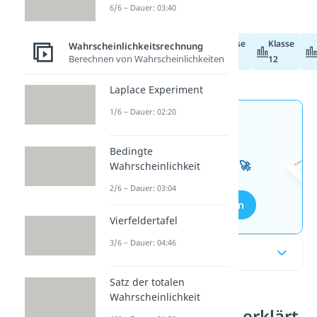
ohne Leseaufwand!
6/6 – Dauer: 03:40
Klasse
Klasse
Wahrscheinlichkeitsrechnung
Abiturvorbereitung
Berechnen von Wahrscheinlichkeiten
11
12
Laplace Experiment
1/6 – Dauer: 02:20
Jetzt neu: Teste dein
Wissen mit unseren
Bedingte
kostenlosen Aufgaben 🚀
Wahrscheinlichkeit
2/6 – Dauer: 03:04
Aufgaben entdecken
Vierfeldertafel
3/6 – Dauer: 04:46
Inhaltsübersicht
Satz der totalen
Wahrscheinlichkeit
Bernoulli einfach erklärt