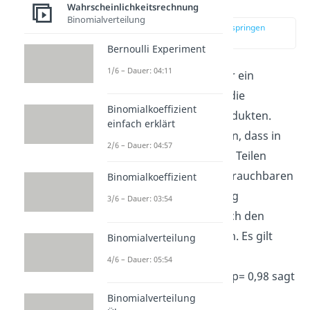
Beispiel
Wahrscheinlichkeitsrechnung
Binomialverteilung
zur Stelle im Video springen
(00:43)
Bernoulli Experiment
1/6 – Dauer: 04:11
Ein alltägliches Beispiel für ein
Bernoulli Experiment
ist die
Binomialkoeffizient
Qualitätsprüfung von Produkten.
einfach erklärt
Man kann davon ausgehen, dass in
2/6 – Dauer: 04:57
etwa 2% der hergestellten Teilen
fehlerhaft sind. Diese unbrauchbaren
Binomialkoeffizient
Teile werden als Misserfolg
3/6 – Dauer: 03:54
betrachtet und somit durch den
Buchstaben q beschrieben. Es gilt
Binomialverteilung
hier q= 0,02. Die
4/6 – Dauer: 05:54
Gegenwahrscheinlichkeit p= 0,98 sagt
aus, dass man zu 98% ein
Binomialverteilung