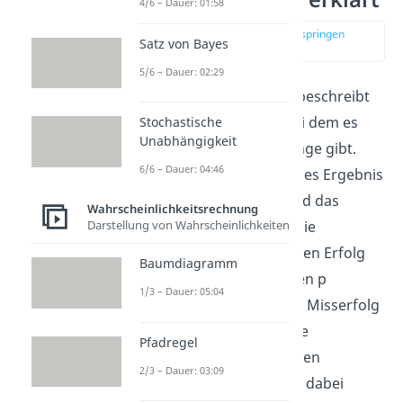
4/6 – Dauer: 01:58
zur Stelle im Video springen
Satz von Bayes
(00:11)
5/6 – Dauer: 02:29
Die
Bernoulli Verteilung
beschreibt
ein
Zufallsexperiment
, bei dem es
Stochastische
Unabhängigkeit
nur zwei mögliche Ausgänge gibt.
6/6 – Dauer: 04:46
Meistens wird ein mögliches Ergebnis
als „Erfolg“ bezeichnet und das
Wahrscheinlichkeitsrechnung
Darstellung von Wahrscheinlichkeiten
andere als „Misserfolg“. Die
Wahrscheinlichkeit für einen Erfolg
Baumdiagramm
wird durch den Buchstaben p
1/3 – Dauer: 05:04
beschrieben, die für einen Misserfolg
mit dem Buchstaben q. Die
Pfadregel
Wahrscheinlichkeit für einen
2/3 – Dauer: 03:09
Misserfolg berechnet sich dabei