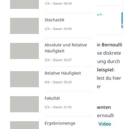
1/6 – Dauer: 04:30
Bernoulli einfach
Stochastik
erklärt
(00:11)
2/6 – Dauer: 03:00
Dieser Artikel behandelt die
Bernoulli
Absolute und Relative
Häufigkeit
Verteilung
und erklärt diese diskrete
3/6 – Dauer: 02:07
Wahrscheinlichkeitsverteilung durch
das
Bernoulli Verteilung Beispiel
:
Relative Häufigkeit
Münzwurf. Außerdem findest du hier
4/6 – Dauer: 03:43
eine Zusammenfassung der
wichtigsten
Formeln
.
Fakultät
Alles zu
Bernoulli Experimenten
5/6 – Dauer: 01:55
erfährst du aber auch in Bernoulli
Ergebnismenge
Komma nichts in unserem
Video