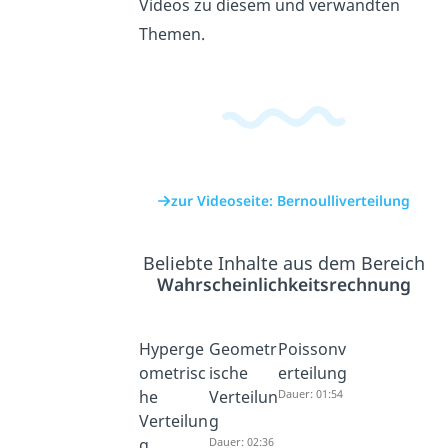
Videos zu diesem und verwandten
Themen.
zur Videoseite: Bernoulliverteilung
Beliebte Inhalte aus dem Bereich
Wahrscheinlichkeitsrechnung
Hyperge
Geometr
Poissonv
ometrisc
ische
erteilung
he
Verteilun
Dauer: 01:54
Verteilun
g
g
Dauer: 02:36