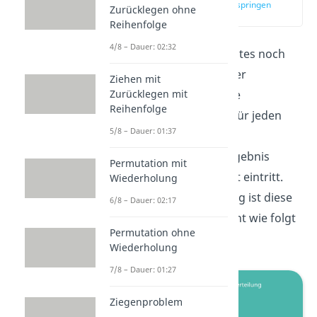
zur Stelle im Video springen
Zurücklegen ohne
(01:42)
Reihenfolge
4/8 – Dauer: 02:32
Schauen wir uns als nächstes noch
die Verteilungsfunktion der
Ziehen mit
Zurücklegen mit
Bernoulliverteilung an. Die
Reihenfolge
Verteilungsfunktion gibt für jeden
5/8 – Dauer: 01:37
Wert an, mit welcher
Wahrscheinlichkeit ein Ergebnis
Permutation mit
kleiner gleich diesem Wert eintritt.
Wiederholung
Für die Bernoulli-Verteilung ist diese
6/8 – Dauer: 02:17
wieder dreigeteilt und sieht wie folgt
Permutation ohne
aus:
Wiederholung
7/8 – Dauer: 01:27
Ziegenproblem