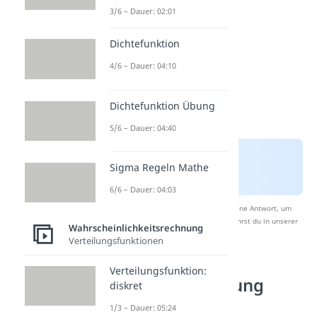
3/6 – Dauer: 02:01
Dichtefunktion
4/6 – Dauer: 04:10
Dichtefunktion Übung
5/6 – Dauer: 04:40
Sigma Regeln Mathe
6/6 – Dauer: 04:03
Nach Beantwortung speichern wir deine Antwort, um
Studyflix zu verbessern. Mehr dazu erfährst du in unserer
Wahrscheinlichkeitsrechnung
Datenschutzerklärung
.
Verteilungsfunktionen
Verteilungsfunktion:
Bernoulli Verteilung
diskret
Formel
1/3 – Dauer: 05:24