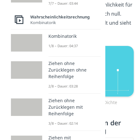
7/7 – Dauer: 03:44
jeweils 0,5. Die Wahrscheinlichkeit für
andere Ergebnisse ist gleich null.
Wahrscheinlichkeitsrechnung
Funktion ist also dreigeteilt und sieht
Kombinatorik
wie folgt aus:
Kombinatorik
1/8 – Dauer: 04:37
Ziehen ohne
Zurücklegen ohne
Reihenfolge
2/8 – Dauer: 03:28
Ziehen ohne
Bernoulli Verteilung Dichte
Zurücklegen mit
Reihenfolge
Verteilungsfunktion der
3/8 – Dauer: 02:14
Bernoulliverteilung
Ziehen mit