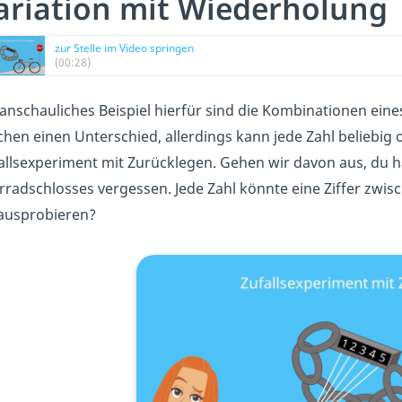
ariation mit Wiederholung
zur Stelle im Video springen
(00:28)
 anschauliches Beispiel hierfür sind die Kombinationen ein
hen einen Unterschied, allerdings kann jede Zahl beliebig 
allsexperiment mit Zurücklegen. Gehen wir davon aus, du ha
rradschlosses vergessen. Jede Zahl könnte eine Ziffer zwisc
ausprobieren?