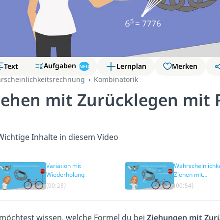
Aufgaben
Text
Lernplan
Merken
NEU
rscheinlichkeitsrechnung
Kombinatorik
iehen mit Zurücklegen mit 
Wichtige Inhalte in diesem Video
Variation mit
Wahrscheinlichke
Wiederholung
Ziehen mit
Zurücklegen mit
(00:28)
(00:54)
Reihenfolge
möchtest wissen, welche Formel du bei
Ziehungen mit Zur