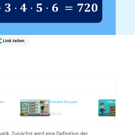
Link teilen
nen
Fakultät Beispiel
Faku
Rec
(00:47)
(01
tik. Zunächst wird eine Definition der