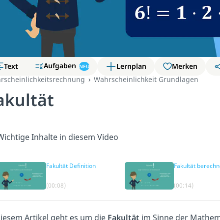
Aufgaben
Text
Lernplan
Merken
NEU
rscheinlichkeitsrechnung
Wahrscheinlichkeit Grundlagen
akultät
Wichtige Inhalte in diesem Video
Fakultät Definition
Fakultät berech
(00:08)
(00:14)
diesem Artikel geht es um die
Fakultät
im Sinne der Mathema