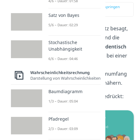
4/6 – Dauer: 01:58
zur Stelle im Video springen
(00:12)
Satz von Bayes
5/6 – Dauer: 02:29
Der zentrale Grenzwertsatz besagt,
dass sich der Mittelwert und die
Stochastische
Summe
unabhängig
und
identisch
Unabhängigkeit
verteilter
Zufallsvariablen bei einer
6/6 – Dauer: 04:46
beliebigen Verteilung mit
Wahrscheinlichkeitsrechnung
zunehmenden Stichprobenumfang
Darstellung von Wahrscheinlichkeiten
der
Normalverteilung
annähern.
Baumdiagramm
Oder mathematisch ausgedrückt:
1/3 – Dauer: 05:04
Pfadregel
2/3 – Dauer: 03:09