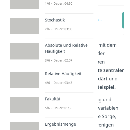
1/6 – Dauer: 04:30
Zentraler
Stochastik
Grenzwertsatz
Statistik
(00:12)
2/6 – Dauer: 03:00
Dieser Artikel befasst sich mit dem
Absolute und Relative
Häufigkeit
zentralen Grenzwertsatz
der
3/6 – Dauer: 02:07
Statistik. Nach einer knappen
Definition folgen die Punkte
zentraler
Relative Häufigkeit
Grenzwertsatz einfach erklärt
und
4/6 – Dauer: 03:43
zentraler Grenzwertsatz Beispiel.
Fakultät
Dein Wissen zu unabhängig und
identisch verteilten Zufallsvariablen
5/6 – Dauer: 01:55
ist eher grenzwertig? Keine Sorge,
Ergebnismenge
unser
Video
wird dich in wenigen