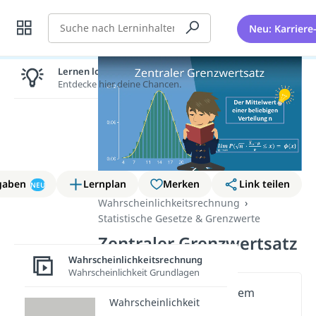
Suche
Neu: Karriere
Lernen lohnt sich!
Entdecke hier deine Chancen.
gaben
Lernplan
Merken
Link teilen
NEU
Wahrscheinlichkeitsrechnung
Statistische Gesetze & Grenzwerte
Zentraler Grenzwertsatz
Wahrscheinlichkeitsrechnung
Wahrscheinlichkeit Grundlagen
Wichtige Inhalte in diesem
Wahrscheinlichkeit
Video