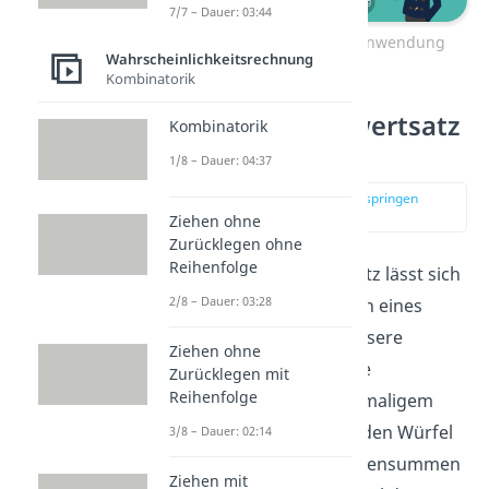
7/7 – Dauer: 03:44
Zentraler Grenzwertsatz Anwendung
Wahrscheinlichkeitsrechnung
Kombinatorik
Zentraler Grenzwertsatz
Kombinatorik
Beispiel
1/8 – Dauer: 04:37
zur Stelle im Video springen
(01:38)
Ziehen ohne
Zurücklegen ohne
Reihenfolge
Der zentrale Grenzwertsatz lässt sich
2/8 – Dauer: 03:28
sehr gut durch das Werfen eines
Würfels verdeutlichen. Unsere
Ziehen ohne
Zufallsvariable soll hier die
Zurücklegen mit
Reihenfolge
Augensumme nach mehrmaligem
Würfeln sein. Werfen wir den Würfel
3/8 – Dauer: 02:14
also zweimal, können Augensummen
Ziehen mit