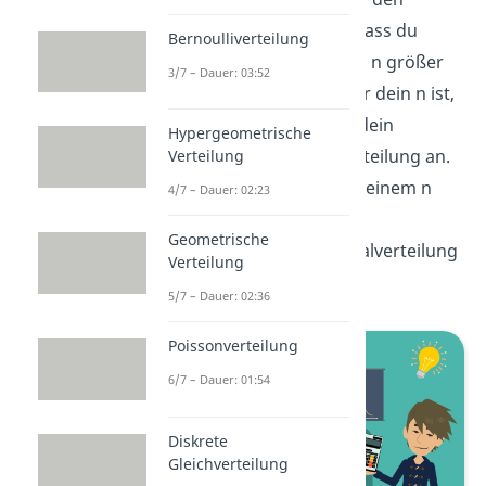
zentralen Grenzwert ist, dass du
Bernoulliverteilung
einen Stichprobenumfang n größer
3/7 – Dauer: 03:52
als 30 hast. Denn je größer dein n ist,
desto besser nähert sich dein
Hypergeometrische
Grenzwert der Normalverteilung an.
Verteilung
Bei allen Verteilungen mit einem n
4/7 – Dauer: 02:23
kleiner gleich 30, wäre die
Geometrische
Annäherung an die Normalverteilung
Verteilung
einfach zu schlecht.
5/7 – Dauer: 02:36
Poissonverteilung
6/7 – Dauer: 01:54
Diskrete
Gleichverteilung