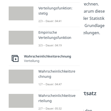
der
Normalverteilung
berechnen.
Verteilungsfunktion:
Dadurch wird auch klar, warum diese
stetig
die wichtigste Verteilung der Statistik
2/3 – Dauer: 04:41
darstellt. Sie ist schließlich Grundlage
der meisten anderen Verteilungen.
Empirische
Verteilungsfunktion
3/3 – Dauer: 04:19
Wahrscheinlichkeitsrechnung
Verteilung
Wahrscheinlichkeitsre
chnung
1/7 – Dauer: 04:47
Zentraler Grenzwertsatz
Wahrscheinlichkeitsve
Anwendung
rteilung
2/7 – Dauer: 05:32
Einzige Voraussetzung für den