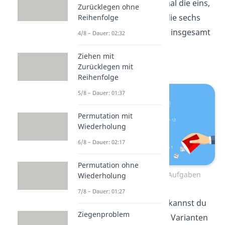
zwischen zwei, also zweimal die eins,
Zurücklegen ohne
oder zwölf, also zweimal die sechs
Reihenfolge
entstehen. Wir haben hier insgesamt
4/8 – Dauer: 02:32
6 * 6, also 36 mögliche
Ziehen mit
Würfelkonstellationen.
Zurücklegen mit
Reihenfolge
5/8 – Dauer: 01:37
Permutation mit
Wiederholung
6/8 – Dauer: 02:17
Permutation ohne
Zentraler Grenzwertsatz Aufgaben
Wiederholung
7/8 – Dauer: 01:27
Die sieben beispielsweise kannst du
Ziegenproblem
durch sechs verschiedene Varianten