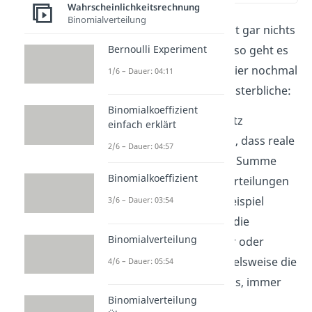
Wahrscheinlichkeitsrechnung
Binomialverteilung
Hä, du hast gerade absolut gar nichts
verstanden? Keine Sorge, so geht es
Bernoulli Experiment
den meisten, deshalb ist hier nochmal
1/6 – Dauer: 04:11
eine Erklärung für Normalsterbliche:
Binomialkoeffizient
Der zentrale Grenzwertsatz
einfach erklärt
beschreibt das Phänomen, dass reale
2/6 – Dauer: 04:57
zufällige Prozesse in ihrer Summe
Binomialkoeffizient
häufig glockenförmige Verteilungen
aufweisen. So sind zum Beispiel
3/6 – Dauer: 03:54
Wachstumsprozesse, wie die
Binomialverteilung
Körpergröße aller Männer oder
Messvorgänge, wie beispielsweise die
4/6 – Dauer: 05:54
Sprungweite von Kängurus, immer
Binomialverteilung
normalverteilt.