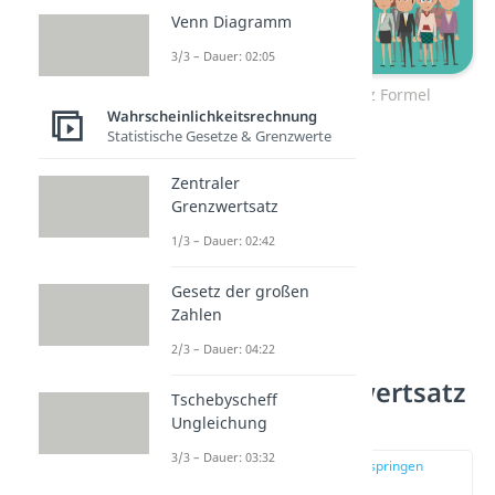
Venn Diagramm
3/3 – Dauer: 02:05
Zentraler Grenzwertsatz Formel
Wahrscheinlichkeitsrechnung
Statistische Gesetze & Grenzwerte
Zentraler
Grenzwertsatz
1/3 – Dauer: 02:42
Gesetz der großen
Zahlen
2/3 – Dauer: 04:22
Zentraler Grenzwertsatz
Tschebyscheff
einfach erklärt
Ungleichung
3/3 – Dauer: 03:32
zur Stelle im Video springen
(00:42)