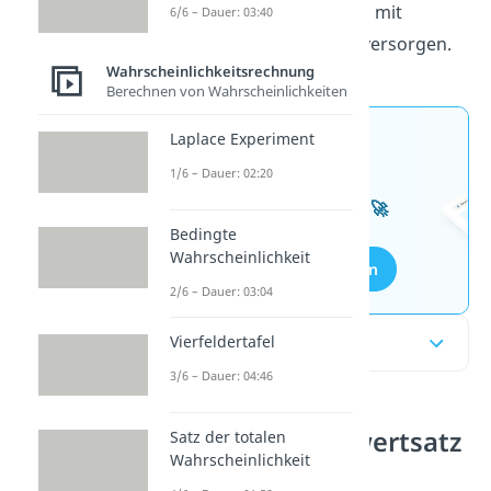
Sätzen ohne Leseaufwand mit
6/6 – Dauer: 03:40
zentralen Informationen versorgen.
Wahrscheinlichkeitsrechnung
Berechnen von Wahrscheinlichkeiten
Laplace Experiment
Jetzt neu: Teste dein
1/6 – Dauer: 02:20
Wissen mit unseren
kostenlosen Aufgaben 🚀
Bedingte
Wahrscheinlichkeit
Aufgaben entdecken
2/6 – Dauer: 03:04
Inhaltsübersicht
Vierfeldertafel
3/6 – Dauer: 04:46
Zentraler Grenzwertsatz
Satz der totalen
Wahrscheinlichkeit
Statistik