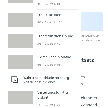
3/6 – Dauer: 02:01
Dichtefunktion
4/6 – Dauer: 04:10
Dichtefunktion Übung
Nach Beantwortung speichern wir deine Antwort, um
Studyflix zu verbessern. Mehr dazu erfährst du in unserer
5/6 – Dauer: 04:40
Datenschutzerklärung
.
Sigma Regeln Mathe
Zentraler Grenzwertsatz
Normalverteilung
6/6 – Dauer: 04:03
Hast du also das Prinzip des
Wahrscheinlichkeitsrechnung
Verteilungsfunktionen
zentralen Grenzwertsatzes
verstanden, kannst du die
Verteilungsfunktion:
diskret
Wahrscheinlichkeiten unbekannter
Verteilungen approximativ anhand
1/3 – Dauer: 05:24