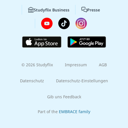
Studyflix Business
Presse
© 2026 Studyflix
Impressum
AGB
Datenschutz
Datenschutz-Einstellungen
Gib uns Feedback
Part of the
EMBRACE family