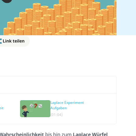
Link teilen
Laplace Experiment
it
Aufgaben
(01:04)
Wahrscheinlichkeit
bis hin zum
Laplace Würfel