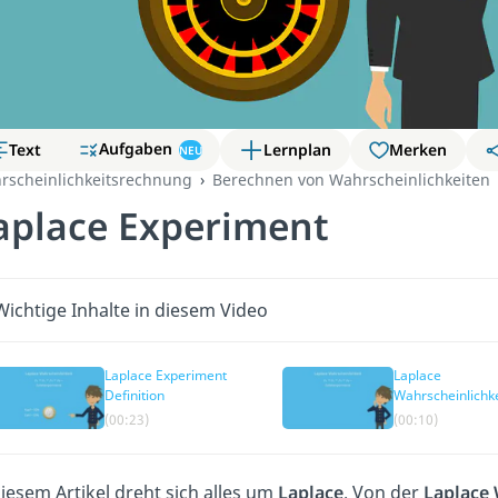
Aufgaben
Text
Lernplan
Merken
NEU
rscheinlichkeitsrechnung
Berechnen von Wahrscheinlichkeiten
aplace Experiment
Wichtige Inhalte in diesem Video
Laplace Experiment
Laplace
Definition
Wahrscheinlichke
(00:23)
(00:10)
diesem Artikel dreht sich alles um
Laplace
. Von der
Laplace 