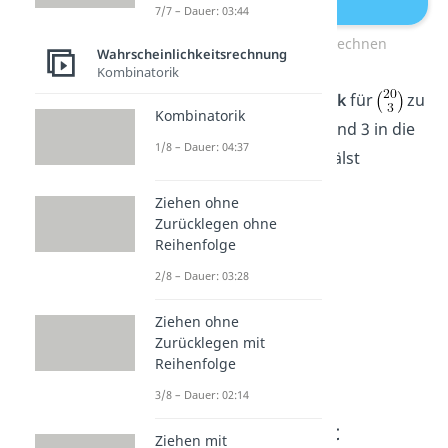
7/7 – Dauer: 03:44
Binomialkoeffizient berechnen
Wahrscheinlichkeitsrechnung
Kombinatorik
Um beispielsweise
n über k
für
zu
Kombinatorik
berechnen
kannst du 20 und 3 in die
1/8 – Dauer: 04:37
Formel einsetzen und erhälst
Ziehen ohne
Zurücklegen ohne
Reihenfolge
2/8 – Dauer: 03:28
Ziehen ohne
Zurücklegen mit
Reihenfolge
3/8 – Dauer: 02:14
Binomialkoeffizient
Ziehen mit