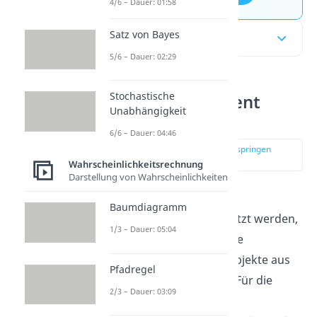
4/6 – Dauer: 01:58
Satz von Bayes
Inhaltsübersicht
5/6 – Dauer: 02:29
Stochastische
Binomialkoeffizient
Unabhängigkeit
Erklärung
6/6 – Dauer: 04:46
zur Stelle im Video springen
(00:17)
Wahrscheinlichkeitsrechnung
Darstellung von Wahrscheinlichkeiten
Alleine stehend kann der
Baumdiagramm
Binomialkoeffizient
genutzt werden,
1/3 – Dauer: 05:04
um zu bestimmen wie viele
Möglichkeiten es gibt k Objekte aus
Pfadregel
einer Menge n zu ziehen. Für die
2/3 – Dauer: 03:09
Bestimmung