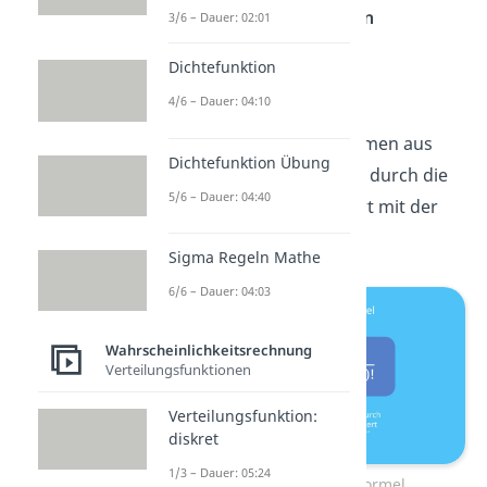
den
Binomialkoeffizienten
3/6 – Dauer: 02:01
folgendermaßen aus.
Dichtefunktion
4/6 – Dauer: 04:10
N über k setzt sich zusammen aus
Dichtefunktion Übung
der
Fakultät
von n, geteilt durch die
5/6 – Dauer: 04:40
Fakultät von k, multipliziert mit der
Fakultät von n-k.
Sigma Regeln Mathe
6/6 – Dauer: 04:03
Wahrscheinlichkeitsrechnung
Verteilungsfunktionen
Verteilungsfunktion:
diskret
1/3 – Dauer: 05:24
Binomialkoeffizient Formel