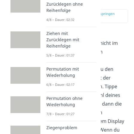
Taschenrechner
Zurücklegen ohne
Reihenfolge
zur Stelle im Video springen
(01:43)
4/8 – Dauer: 02:32
Ziehen mit
Natürlich musst du
Zurücklegen mit
den
Binomialkoeffizient
nicht im
Reihenfolge
Kopf berechnen. Bei einem
5/8 – Dauer: 01:37
wissenschaftlichen
Taschenrechner,
kannst du den
Permutation mit
Wiederholung
Binomialkoeffizienten
mit der
6/8 – Dauer: 02:17
Funktion
„nCr“
bestimmen. Tippe
dazu einfach die obere Zahl deines
Permutation ohne
Koeffizienten ein, benutze dann die
Wiederholung
Funktion „nCr“ auf deinem
7/8 – Dauer: 01:27
Taschenrechner
. Auf deinem Display
Ziegenproblem
sollte ein „C“ erscheinen. Wenn du