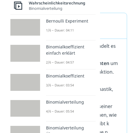
weit verbreitet.
Wahrscheinlichkeitsrechnung
Binomialverteilung
Definition
Bernoulli Experiment
Binomialkoeffizient
1/6 – Dauer: 04:11
Formal ausgedrückt handelt es
Binomialkoeffizient
einfach erklärt
sich
beim
Binomialkoeffizienten
um
2/6 – Dauer: 04:57
eine mathematische Funktion.
Binomialkoeffizient
Diese findet besonders
3/6 – Dauer: 03:54
Anwendung in der Stochastik,
insbesondere in
Binomialverteilung
der
Kombinatorik
. Mit seiner
4/6 – Dauer: 05:54
Hilfe kann man bestimmen, wie
viele Möglichkeiten es gibt k
Binomialverteilung
Objekte, aus einer Menge n