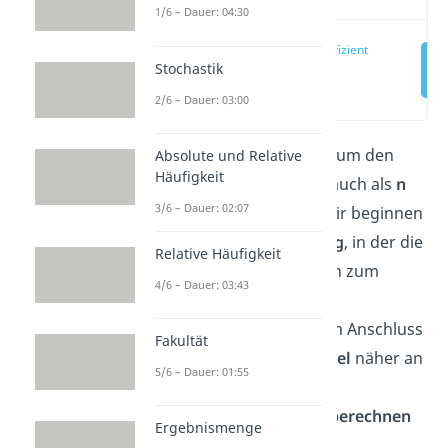
1/6 – Dauer: 04:30
Binomialkoeffizient
Stochastik
Erklärung
(00:17)
2/6 – Dauer: 03:00
In diesem Beitrag geht es um den
Absolute und Relative
Häufigkeit
Binomialkoeffizient
, der auch als
n
3/6 – Dauer: 02:07
über k
bezeichnet wird. Wir beginnen
mit einer kurzen
Erklärung
, in der die
Relative Häufigkeit
wichtigsten Informationen zum
4/6 – Dauer: 03:43
Binomialkoeffizienten
zusammengefasst sind. Im Anschluss
Fakultät
schauen wir und die
Formel
näher an
5/6 – Dauer: 01:55
und zeigen dir wie du
den
Binomialkoeffizient
berechnen
Ergebnismenge
kannst.