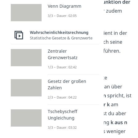
der
Wahrscheinlichkeitsfunktion der
Venn Diagramm
Binomialverteilung
,
ist er zudem
3/3 – Dauer: 02:05
unverzichtbar.
Wahrscheinlichkeitsrechnung
Auf seine Rolle, als Koeffizient in der
Statistische Gesetze & Grenzwerte
Binomialverteilung
ist auch seine
Namensgebung zurückzuführen.
Zentraler
Grenzwertsatz
Aufgrund seiner häufigen
1/3 – Dauer: 02:42
Verwendung, nutzt man
üblicherweise die verkürzte
Gesetz der großen
Schreibweise
. Wenn man über
Zahlen
den
Binomialkoeffizienten
spricht, ist
2/3 – Dauer: 04:22
die Ausdrucksweise
n über k
am
Tschebyscheff
geläufigsten. Vielleicht hast du aber
Ungleichung
auch schon die Bezeichnung
k aus n
3/3 – Dauer: 03:32
gehört. Diese ist allerdings weniger