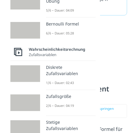
Übung
anordnen.
5/6 – Dauer: 04:09
Bernoulli Formel
6/6 – Dauer: 05:28
Wahrscheinlichkeitsrechnung
Zufallsvariablen
Diskrete
Zufallsvariablen
1/6 – Dauer: 02:43
Binomialkoeffizient
Formel
Zufallsgröße
2/6 – Dauer: 04:19
zur Stelle im Video springen
(01:12)
Stetige
Zufallsvariablen
Ausgeschrieben sieht die Formel für