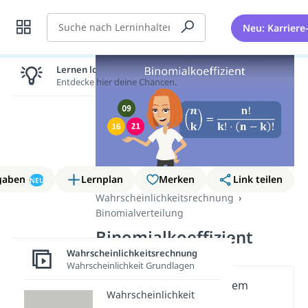
Suche
Neu: Karriere
Lernen lohnt sich!
Entdecke hier deine Chancen.
gaben
Lernplan
Merken
Link teilen
NEU
Wahrscheinlichkeitsrechnung
Binomialverteilung
Binomialkoeffizient
Wahrscheinlichkeitsrechnung
Wahrscheinlichkeit Grundlagen
Wichtige Inhalte in diesem
Wahrscheinlichkeit
Video