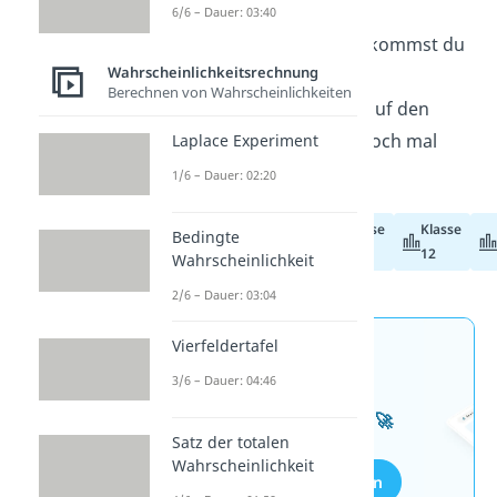
6/6 – Dauer: 03:40
Alle wichtigen Aspekte bekommst du
Wahrscheinlichkeitsrechnung
auch bei uns im
Video
Berechnen von Wahrscheinlichkeiten
erklärt, verständlich und auf den
Punkt gebracht. Schaue doch mal
Laplace Experiment
rein!
1/6 – Dauer: 02:20
Klasse
Klasse
Bedingte
Abiturvorbereitung
11
12
Wahrscheinlichkeit
2/6 – Dauer: 03:04
Vierfeldertafel
Jetzt neu: Teste dein
3/6 – Dauer: 04:46
Wissen mit unseren
kostenlosen Aufgaben 🚀
Satz der totalen
Wahrscheinlichkeit
Aufgaben entdecken