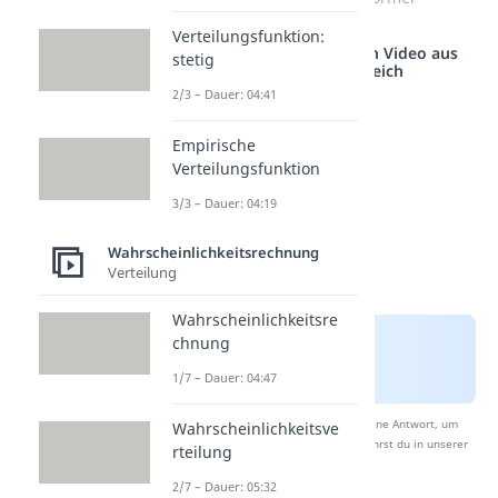
Verteilungsfunktion:
Studyflix vernetzt: Hier ein Video aus
stetig
einem anderen Bereich
2/3 – Dauer: 04:41
Empirische
Verteilungsfunktion
3/3 – Dauer: 04:19
Wahrscheinlichkeitsrechnung
Verteilung
Wahrscheinlichkeitsre
chnung
1/7 – Dauer: 04:47
Nach Beantwortung speichern wir deine Antwort, um
Wahrscheinlichkeitsve
Studyflix zu verbessern. Mehr dazu erfährst du in unserer
rteilung
Datenschutzerklärung
.
2/7 – Dauer: 05:32