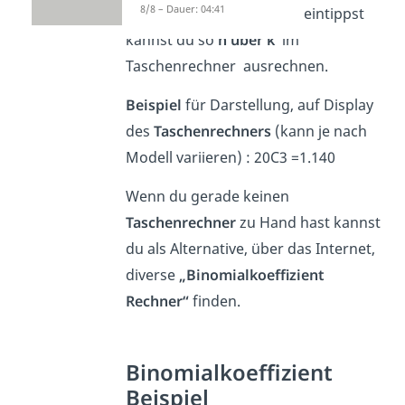
8/8 – Dauer: 04:41
jetzt noch die untere Zahl eintippst
kannst du so
n über k
im
Taschenrechner ausrechnen.
Beispiel
für Darstellung, auf Display
des
Taschenrechners
(kann je nach
Modell variieren) : 20C3 =1.140
Wenn du gerade keinen
Taschenrechner
zu Hand hast kannst
du als Alternative, über das Internet,
diverse
„Binomialkoeffizient
Rechner“
finden.
Binomialkoeffizient
Beispiel