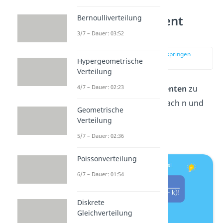
Bernoulliverteilung
Binomialkoeffizient
berechnen
3/7 – Dauer: 03:52
zur Stelle im Video springen
Hypergeometrische
(01:34)
Verteilung
4/7 – Dauer: 02:23
Um den
Binomialkoeffizienten
zu
berechnen
kannst du einfach
n und
Geometrische
k
in die oben stehende
Verteilung
Formel einsetzen.
5/7 – Dauer: 02:36
Poissonverteilung
6/7 – Dauer: 01:54
Diskrete
Gleichverteilung