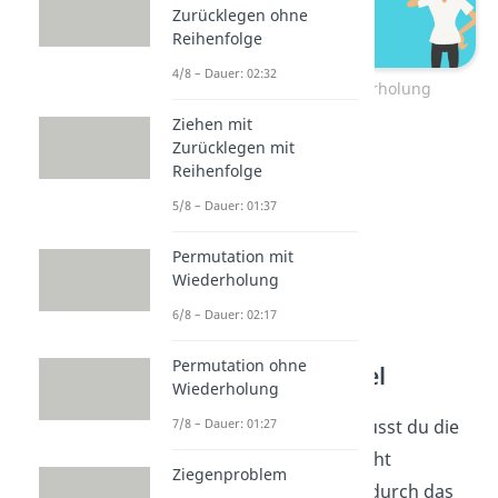
Zurücklegen ohne
Reihenfolge
4/8 – Dauer: 02:32
Permutation mit Wiederholung
Ziehen mit
Zurücklegen mit
Reihenfolge
5/8 – Dauer: 01:37
Permutation mit
Wiederholung
6/8 – Dauer: 02:17
Permutation ohne
Permutation Formel
Wiederholung
Deshalb muss man die musst du die
7/8 – Dauer: 01:27
Formel der N Fakultät, leicht
Ziegenproblem
abwandeln, indem du sie durch das