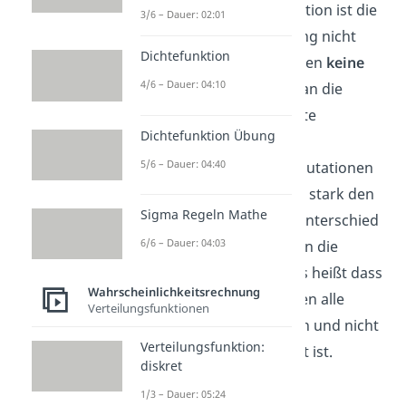
ist im Gegensatz zur Variation ist die
3/6 – Dauer: 02:01
Reihenfolge der Anordnung nicht
Dichtefunktion
relevant. Trifft man dagegen
keine
4/6 – Dauer: 04:10
Auswahl
, so berechnet man die
Möglichkeiten die Elemente
Dichtefunktion Übung
anzuordnen mithilfe
5/6 – Dauer: 04:40
von
Permutationen.
Permutationen
ähneln grundsätzlich sehr stark den
Sigma Regeln Mathe
Variationen. Der einzige Unterschied
6/6 – Dauer: 04:03
ist, dass bei Permutationen die
Besonderheit N=k gilt. Das heißt dass
Wahrscheinlichkeitsrechnung
aus insgesamt N Elementen alle
Verteilungsfunktionen
Elemente gezogen werden und nicht
Verteilungsfunktion:
nur die Teilmenge relevant ist.
diskret
1/3 – Dauer: 05:24