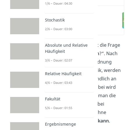
1/6 – Dauer: 04:30
Permutation
Stochastik
Definition
(00:00)
2/6 – Dauer: 03:00
Dieser Artikel beantwortet die Frage
Absolute und Relative
Häufigkeit
„
Was ist eine Permutation
?“. Nach
3/6 – Dauer: 02:07
einer Definition und Einordnung
innerhalb der Kombinatorik, werden
Relative Häufigkeit
die Permutationen verständlich an
4/6 – Dauer: 03:43
einem
Beispiel erklärt
. Dabei wird
jeweils unterschieden wie man die
Fakultät
Anzahl der Möglichkeiten bei
5/6 – Dauer: 01:55
Permutationen mit oder ohne
Wiederholung
berechnen kann
.
Ergebnismenge