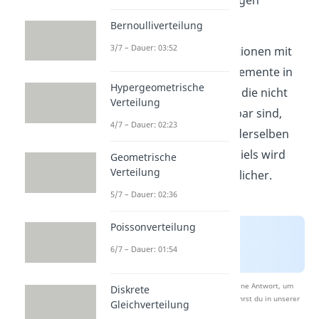
werden.
Bernoulliverteilung
3/7 – Dauer: 03:52
Man spricht von Permutationen mit
Wiederholung, wenn es Elemente in
Hypergeometrische
der Ausgangsmenge gibt, die nicht
Verteilung
voneinander unterscheidbar sind,
4/7 – Dauer: 02:23
also zum Beispiel Kugeln derselben
Farbe. Anhand eines Beispiels wird
Geometrische
Verteilung
das ganze gleich verständlicher.
5/7 – Dauer: 02:36
Poissonverteilung
6/7 – Dauer: 01:54
Nach Beantwortung speichern wir deine Antwort, um
Diskrete
Studyflix zu verbessern. Mehr dazu erfährst du in unserer
Gleichverteilung
Datenschutzerklärung
.