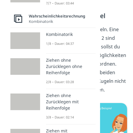
7/7 – Dauer: 03:44
Permutation Beispiel
Wahrscheinlichkeitsrechnung
Kombinatorik
Stell dir vor, du hast 8 Kugeln. Eine
Kombinatorik
davon ist gelb, eine ist rot, 2 sind
1/8 – Dauer: 04:37
grün und 4 sind blau. Nun sollst du
herausfinden, wie viele Möglichkeiten
Ziehen ohne
es gibt diese Kugeln anzuordnen.
Zurücklegen ohne
Man kann also jeweils die beiden
Reihenfolge
grünen und die 4 blauen Kugeln nicht
2/8 – Dauer: 03:28
voneinander unterscheiden.
Ziehen ohne
Zurücklegen mit
Reihenfolge
3/8 – Dauer: 02:14
Ziehen mit