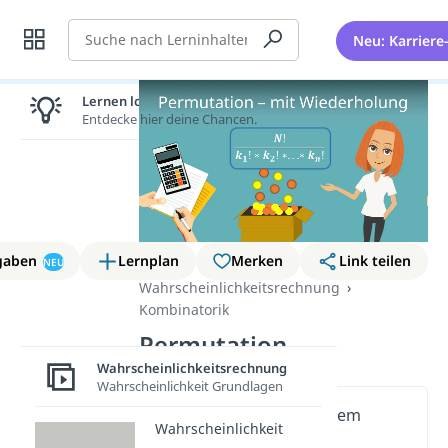
Suche
Neu: Karriere
Lernen lohnt sich!
Entdecke hier deine Chancen.
gaben
Lernplan
Merken
Link teilen
NEU
Wahrscheinlichkeitsrechnung
Kombinatorik
Permutation
Wahrscheinlichkeitsrechnung
Wahrscheinlichkeit Grundlagen
Wichtige Inhalte in diesem
Wahrscheinlichkeit
Video