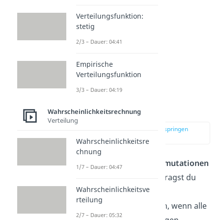
Verteilungsfunktion:
stetig
2/3 – Dauer: 04:41
Empirische
Verteilungsfunktion
3/3 – Dauer: 04:19
Permutation mit
Wiederholung
Wahrscheinlichkeitsrechnung
Verteilung
zur Stelle im Video springen
(00:45)
Wahrscheinlichkeitsre
chnung
Betrachten wir zuerst
Permutationen
1/7 – Dauer: 04:47
mit Wiederholung.
Jetzt fragst du
Wahrscheinlichkeitsve
dich vielleicht, wie es eine
rteilung
Wiederholung geben kann, wenn alle
2/7 – Dauer: 05:32
Elemente auf einmal gezogen