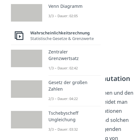
oder
ohne Wiederholung
.
Venn Diagramm
3/3 – Dauer: 02:05
Wahrscheinlichkeitsrechnung
Statistische Gesetze & Grenzwerte
Zentraler
Grenzwertsatz
1/3 – Dauer: 02:42
Kombinatorik Permutation
Gesetz der großen
Zahlen
Wie auch bei den Variationen und den
2/3 – Dauer: 04:22
Kombinationen, unterscheidet man
also auch bei den Permutationen
Tschebyscheff
Ungleichung
zwischen solchen ohne und solchen
mit Wiederholung. Im Folgenden
3/3 – Dauer: 03:32
findest du eine Einordnung von