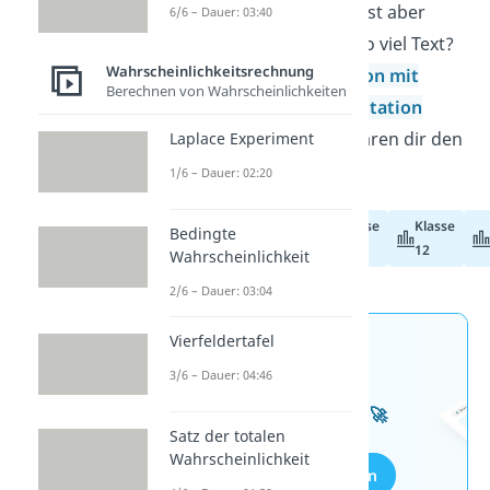
Du bist zwar textsicher hast aber
6/6 – Dauer: 03:40
sicherlich keine Lust auf so viel Text?
Wahrscheinlichkeitsrechnung
Unsere Videos
Permutation mit
Berechnen von Wahrscheinlichkeiten
Wiederholung
und
Permutation
ohne Wiederholung
ersparen dir den
Laplace Experiment
Leseaufwand!
1/6 – Dauer: 02:20
Klasse
Klasse
Bedingte
Abiturvorbereitung
11
12
Wahrscheinlichkeit
2/6 – Dauer: 03:04
Vierfeldertafel
Jetzt neu: Teste dein
3/6 – Dauer: 04:46
Wissen mit unseren
kostenlosen Aufgaben 🚀
Satz der totalen
Wahrscheinlichkeit
Aufgaben entdecken