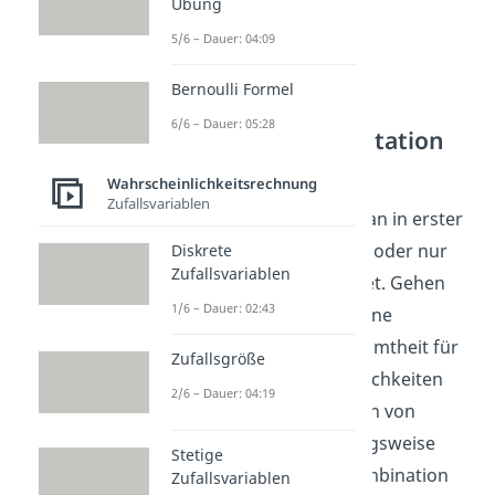
Übung
5/6 – Dauer: 04:09
Bernoulli Formel
6/6 – Dauer: 05:28
Unterschied Permutation
Kombination
Wahrscheinlichkeitsrechnung
Zufallsvariablen
Generell unterscheidet man in erster
Linie, ob man alle Objekte oder nur
Diskrete
Zufallsvariablen
einen Teil davon betrachtet. Gehen
1/6 – Dauer: 02:43
wir davon aus, dass nur eine
Teilmenge
der Grundgesamtheit für
Zufallsgröße
die Berechnung der Möglichkeiten
2/6 – Dauer: 04:19
relevant ist, so spricht man von
Kombinationen
beziehungsweise
Stetige
Variationen
. Bei einer Kombination
Zufallsvariablen