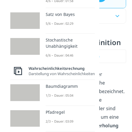
4/6 – Dauer: 01:58
Satz von Bayes
Inhaltsübersicht
5/6 – Dauer: 02:29
Stochastische
Permutation Definition
Unabhängigkeit
6/6 – Dauer: 04:46
zum Video springen
Wahrscheinlichkeitsrechnung
Darstellung von Wahrscheinlichkeiten
Als Permutation wird in der
Kombinatorik
eine mögliche
Baumdiagramm
Anordnung von Objekten bezeichnet.
1/3 – Dauer: 05:04
Je nachdem ob alle Objekte
unterscheidbar voneinander sind
Pfadregel
oder nicht, handelt es sich um eine
2/3 – Dauer: 03:09
Permutationen mit Wiederholung