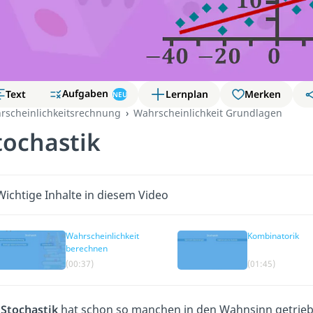
Aufgaben
Text
Lernplan
Merken
NEU
rscheinlichkeitsrechnung
Wahrscheinlichkeit Grundlagen
tochastik
Wichtige Inhalte in diesem Video
Wahrscheinlichkeit
Kombinatorik
berechnen
(00:37)
(01:45)
e
Stochastik
hat schon so manchen in den Wahnsinn getrieben