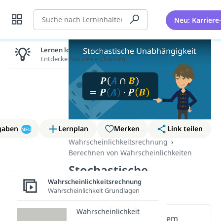
Suche
Neu: Karriere
Lernen lohnt sich!
Entdecke hier deine Chancen.
gaben
Lernplan
Merken
Link teilen
NEU
Wahrscheinlichkeitsrechnung
Berechnen von Wahrscheinlichkeiten
Stochastische
Unabhängigkeit
Wahrscheinlichkeitsrechnung
Wahrscheinlichkeit Grundlagen
Wahrscheinlichkeit
Wichtige Inhalte in diesem