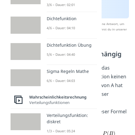
3/6 – Dauer: 02:01
Dichtefunktion
Nach Beantwortung speichern wir deine Antwort, um
4/6 – Dauer: 04:10
Studyflix zu verbessern. Mehr dazu erfährst du in unserer
Datenschutzerklärung
.
Dichtefunktion Übung
Stochastisch Unabhängig
5/6 – Dauer: 04:40
Das ist ja auch logisch, da das
Sigma Regeln Mathe
Eintreten von B per Definition keinen
6/6 – Dauer: 04:03
Einfluss auf das Eintreten von A hat
und umgekehrt. Unter dieser
Wahrscheinlichkeitsrechnung
Voraussetzung kann die
Verteilungsfunktionen
Wahrscheinlichkeit mit dieser Formel
Verteilungsfunktion:
berechnet werden:
diskret
1/3 – Dauer: 05:24