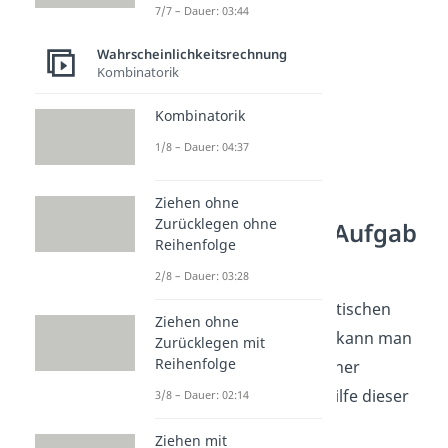
7/7 – Dauer: 03:44
Wahrscheinlichkeitsrechnung
Kombinatorik
Kombinatorik
1/8 – Dauer: 04:37
Stochastische
Ziehen ohne
Zurücklegen ohne
Unabhängigkeit Aufgab
Reihenfolge
en
2/8 – Dauer: 03:28
Um Aufgaben zur stochastischen
Ziehen ohne
Unabhängigkeit zu lösen, kann man
Zurücklegen mit
Reihenfolge
sich zusätzlich verschiedener
Hilfsmittel bedienen. Mithilfe dieser
3/8 – Dauer: 02:14
kann man die gegebenen
Ziehen mit