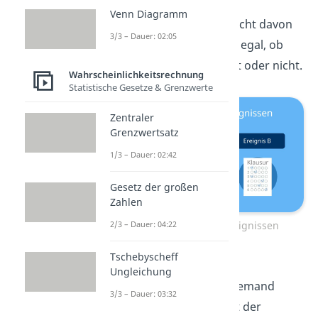
Ereignis B, wenn die
Venn Diagramm
Wahrscheinlichkeit P(A) nicht davon
3/3 – Dauer: 02:05
Beeinflusst wird. Dabei ist egal, ob
das zweite Ereignis eintritt oder nicht.
Wahrscheinlichkeitsrechnung
Statistische Gesetze & Grenzwerte
Zentraler
Grenzwertsatz
1/3 – Dauer: 02:42
Gesetz der großen
Zahlen
2/3 – Dauer: 04:22
Unabhängigkeit von Ereignissen
Tschebyscheff
Zum Beispiel hängt die
Ungleichung
Wahrscheinlichkeit, dass jemand
3/3 – Dauer: 03:32
blaue Augen hat, nicht mit der