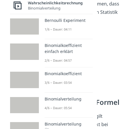
Wahrscheinlichkeitsrechnung
Wahrscheinlichkeit zusammen, dass
Binomialverteilung
diese Person die Klausur in Statistik
besteht.
Bernoulli Experiment
1/6 – Dauer: 04:11
Binomialkoeffizient
einfach erklärt
2/6 – Dauer: 04:57
Binomialkoeffizient
3/6 – Dauer: 03:54
Stochastische
Binomialverteilung
Unabhängigkeit Formel
4/6 – Dauer: 05:54
Wie man erkennen kann, gilt
Binomialverteilung
mathematisch ausgedrückt bei