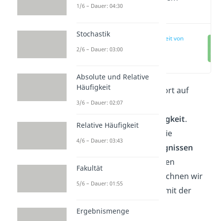
1/6 – Dauer: 04:30
Video
Stochastik
Unabhängigkeit von
Ereignissen
2/6 – Dauer: 03:00
(00:15)
Absolute und Relative
Häufigkeit
Hier findest du eine Antwort auf
3/6 – Dauer: 02:07
deine Fragen zum Thema
stochastische Unabhängigkeit
.
Relative Häufigkeit
Dieser Artikel behandelt die
4/6 – Dauer: 03:43
Unabhängigkeit von Ereignissen
anhand eines anschaulichen
Fakultät
Beispiels.
Außerdem berechnen wir
5/6 – Dauer: 01:55
die Wahrscheinlichkeiten mit der
dazugehörigen
Formel
.
Ergebnismenge