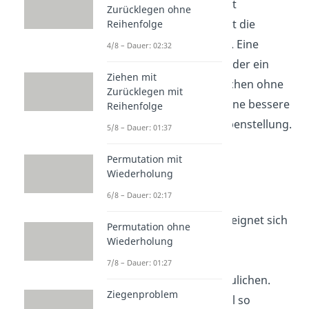
Informationen strukturiert
Zurücklegen ohne
abzubilden. Das erleichtert die
Reihenfolge
Berechnung im Anschluss. Eine
4/8 – Dauer: 02:32
einfache Vierfelder Tafel oder ein
Ziehen mit
Venn Diagramm
ermöglichen ohne
Zurücklegen mit
großen Arbeitsaufwand eine bessere
Reihenfolge
Übersicht über die Aufgabenstellung.
5/8 – Dauer: 01:37
Permutation mit
Unabhängigkeit im
Wiederholung
Baumdiagramm
6/8 – Dauer: 02:17
Auch ein Baumdiagramm eignet sich
Permutation ohne
hervorragend dazu
Wiederholung
die
Unabhängigkeit von
7/8 – Dauer: 01:27
Ereignissen
zu veranschaulichen.
Ziegenproblem
Dieses würde zum Beispiel so