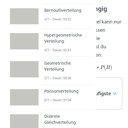
Stochastisch Abhängig
Bernoulliverteilung
3/7 – Dauer: 03:52
Aber Achtung! Diese Formel kann nur
bei unabhängigen Ereignissen
Hypergeometrische
verwendet werden. Sind die
Verteilung
Ereignisse abhängig, musst du
4/7 – Dauer: 02:23
folgende Formel verwenden:
Geometrische
Verteilung
5/7 – Dauer: 02:36
Stochastische
Poissonverteilung
Unabhängigkeit — häufigste
6/7 – Dauer: 01:54
Fragen
(ausklappen)
Diskrete
Gleichverteilung