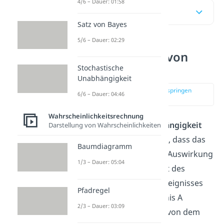
4/6 – Dauer: 01:58
Inhaltsübersicht
Satz von Bayes
5/6 – Dauer: 02:29
Unabhängigkeit von
Ereignissen
Stochastische
Unabhängigkeit
zur Stelle im Video springen
6/6 – Dauer: 04:46
(00:15)
Wahrscheinlichkeitsrechnung
Die
stochastische Unabhängigkeit
Darstellung von Wahrscheinlichkeiten
von Ereignissen
impliziert, dass das
Baumdiagramm
Eintreten des einen keine Auswirkung
1/3 – Dauer: 05:04
auf die Wahrscheinlichkeit des
Eintretens des anderen Ereignisses
Pfadregel
hat. Man nennt das Ereignis A
2/3 – Dauer: 03:09
stochastisch unabhängig von dem