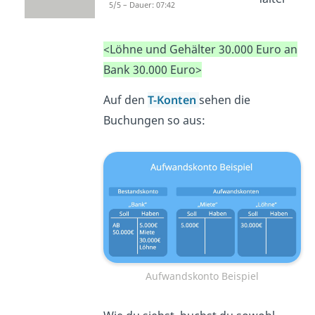
5/5 – Dauer: 07:42
ist der
Buchungssatz
:
<Löhne und Gehälter 30.000 Euro an
Bank 30.000 Euro>
Auf den
T-Konten
sehen die
Buchungen so aus:
Aufwandskonto Beispiel