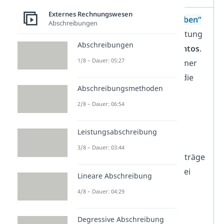
Externes Rechnungswesen
Die Begriffe
„Soll“
und
„Haben“
Abschreibungen
beschreiben in der Buchhaltung
Abschreibungen
die
beiden Seiten eines Kontos
.
1/8 – Dauer: 05:27
Dabei ist die
linke Seite
immer
das
„Soll“
(Aktivseite) und die
Abschreibungsmethoden
rechte Seite
das
„Haben“
2/8 – Dauer: 06:54
(Passivseite).
Gebucht wird mit dem
Leistungsabschreibung
Buchungssatz
<Soll an
3/8 – Dauer: 03:44
Haben>
. Die Summe der Beträge
auf der Soll-Seite muss dabei
Lineare Abschreibung
denen auf der Haben-Seite
4/8 – Dauer: 04:29
entsprechen.
Degressive Abschreibung
Gemäß der
doppelten