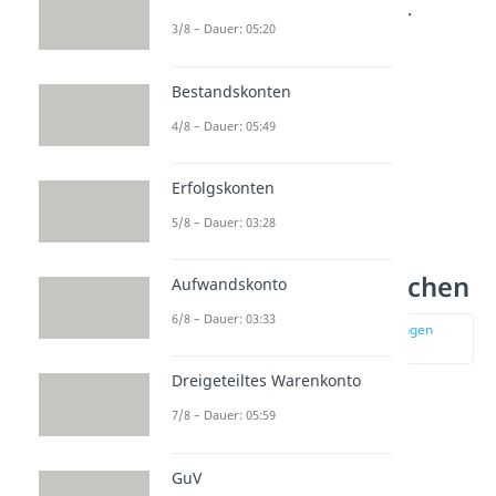
passiv
, Bestandskonten aktiv.
3/8 – Dauer: 05:20
Bestandskonten
4/8 – Dauer: 05:49
Erfolgskonten
5/8 – Dauer: 03:28
Aufwandskonto buchen
Aufwandskonto
6/8 – Dauer: 03:33
zur Stelle im Video springen
(00:30)
Dreigeteiltes Warenkonto
Bei der
Buchung
eines
7/8 – Dauer: 05:59
Aufwandskontos
gehst du
folgendermaßen vor:
GuV