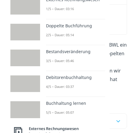
1/5 – Dauer: 03:16
Was sind
Aufwandskonten?
Doppelte Buchführung
(00:13)
2/5 – Dauer: 05:14
Aufwandskonten
sind in der BWL ein
Bestandsveränderung
wichtiger Bestandteil der doppelten
3/5 – Dauer: 05:46
Buchführung. In unserem
Beitrag
und im
Video
erklären wir
Debitorenbuchhaltung
dir, was es mit ihnen auf sich hat
4/5 – Dauer: 03:37
und wie du sie richtig buchen
kannst!
Buchhaltung lernen
5/5 – Dauer: 05:07
Inhaltsübersicht
Externes Rechnungswesen