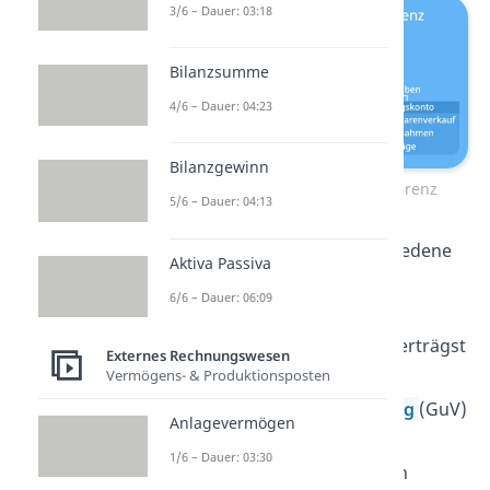
3/6 – Dauer: 03:18
Bilanzsumme
4/6 – Dauer: 04:23
Bilanzgewinn
Aufwandskonto und Transparenz
5/6 – Dauer: 04:13
Deshalb eröffnest du verschiedene
Aktiva Passiva
Aufwandskonten
, die jeden
6/6 – Dauer: 06:09
Kostenpunkt detailliert
dokumentieren. Am Ende überträgst
Externes Rechnungswesen
du das Ergebnis mithilfe der
Vermögens- & Produktionsposten
Gewinn- und Verlustrechnung
(GuV)
Anlagevermögen
über das GuV-Konto auf das
1/6 – Dauer: 03:30
Eigenkapitalkonto. Durch den