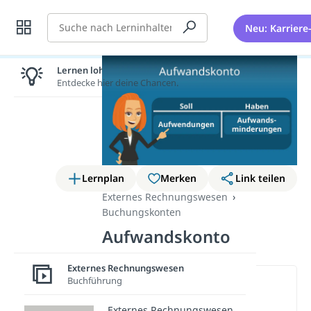
Suche
Neu: Karriere
Lernen lohnt sich!
Entdecke hier deine Chancen.
Lernplan
Merken
Link teilen
Externes Rechnungswesen
Buchungskonten
Aufwandskonto
Externes Rechnungswesen
Buchführung
Wichtige Inhalte in diesem
Video
Externes Rechnungswesen