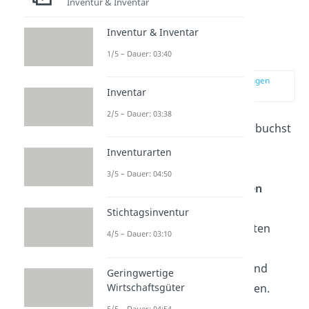
Inventur & Inventar
Was sind
Inventur & Inventar
Aufwandskonten?
1/5 – Dauer: 03:40
zur Stelle im Video springen
Inventar
(00:13)
2/5 – Dauer: 03:38
Auf den
Aufwandskonten
verbuchst
du in der Buchführung alle
Inventurarten
Geschäftsvorgänge, die du
3/5 – Dauer: 04:50
umgangssprachlich als
Kosten
bezeichnen würdest. Mit den
Stichtagsinventur
verschiedenen Aufwandskonten
4/5 – Dauer: 03:10
kannst du all diese
Geschäftsvorgänge einzeln und
Geringwertige
Wirtschaftsgüter
übersichtlich
zusammenfassen.
5/5 – Dauer: 04:54