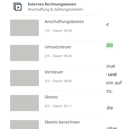
Banküberweisung
.
Externes Rechnungswesen
Anschaffung & Zahlungsverkehr
Der
Buchungssatz
auf dem
Anschaffungskosten
Aufwandskonto „Miete“ lautet
1/5 – Dauer: 04:54
dann:
<Miete 5.000 Euro an Bank 5.000
Umsatzsteuer
Euro>
2/5 – Dauer: 06:26
Zusätzlich fallen im selben Monat
Vorsteuer
auch noch 30.000 € für
Löhne und
3/5 – Dauer: 04:56
Gehälter
an. Die buchst du dann auf
einem
anderen
Aufwandskonto,
Skonto
nämlich dem für „Löhne und
4/5 – Dauer: 05:11
Gehälter“. Das erleichtert dir die
Übersicht
.
Skonto berechnen
Für das Konto Löhne und Gehälter