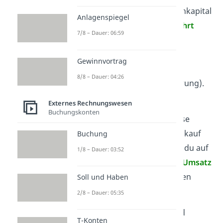
Je nachdem, ob sich das Eigenkapital
Anlagenspiegel
auf dem Erfolgskonto
vermehrt
7/8 – Dauer: 06:59
oder
vermindert
, benutzt du
entweder
Ertragskonten
Gewinnvortrag
(Vermehrung) oder
8/8 – Dauer: 04:26
Aufwandskonten
(Verminderung).
Externes Rechnungswesen
Während du auf einem
Buchungskonten
Aufwandskonto beispielsweise
erfasst, wie viel der Wareneinkauf
Buchung
gekostet
hat, dokumentierst du auf
1/8 – Dauer: 03:52
einem Ertragskonto, wie viel
Umsatz
durch den Verkauf der fertigen
Soll und Haben
Ware verdient wurde.
2/8 – Dauer: 05:35
Merke:
Aufwandskonten
sind
T-Konten