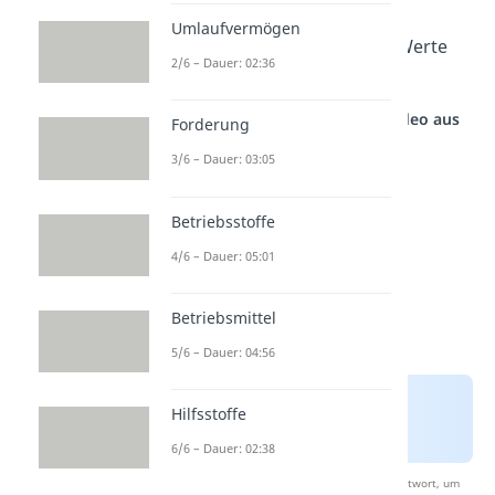
Prozess kannst du
besser
Umlaufvermögen
nachvollziehen, wie sich die Werte
2/6 – Dauer: 02:36
zusammensetzen.
Studyflix vernetzt: Hier ein Video aus
Forderung
einem anderen Bereich
3/6 – Dauer: 03:05
Betriebsstoffe
4/6 – Dauer: 05:01
Betriebsmittel
5/6 – Dauer: 04:56
Hilfsstoffe
6/6 – Dauer: 02:38
Nach Beantwortung speichern wir deine Antwort, um