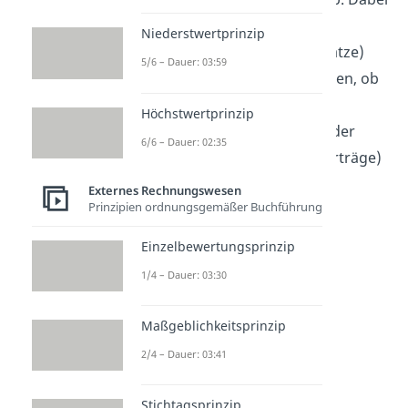
stellst du alle
Aufwendungen
Niederstwertprinzip
(Kosten) den
Erträgen
(Umsätze)
5/6 – Dauer: 03:59
gegenüber. So kannst du sehen, ob
dein Unternehmen
Gewinne
Höchstwertprinzip
(Erträge > Aufwendungen) oder
6/6 – Dauer: 02:35
Verluste
(Aufwendungen > Erträge)
gemacht hat.
Externes Rechnungswesen
Prinzipien ordnungsgemäßer Buchführung
Einzelbewertungsprinzip
1/4 – Dauer: 03:30
Maßgeblichkeitsprinzip
2/4 – Dauer: 03:41
Stichtagsprinzip