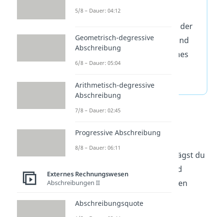
Buchführung
muss eine
5/8 – Dauer: 04:12
Buchung immer einmal auf der
Geometrisch-degressive
Haben-Seite eines Kontos und
Abschreibung
einmal auf der Soll-Seite eines
6/8 – Dauer: 05:04
anderen Kontos gebucht
werden.
Arithmetisch-degressive
Abschreibung
7/8 – Dauer: 02:45
Aufwandskonto
Jahresabschluss
Progressive Abschreibung
8/8 – Dauer: 06:11
Beim
Jahresabschluss
überträgst du
die Salden (Differenz Soll- und
Externes Rechnungswesen
Haben-Seite) der Erfolgskonten
Abschreibungen II
zuerst ins
Gewinn- und
Abschreibungsquote
Verlustkonto
. Der Saldo der