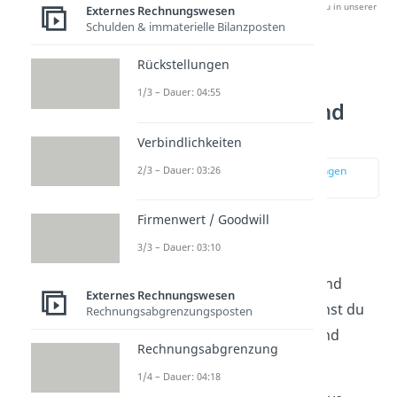
Studyflix zu verbessern. Mehr dazu erfährst du in unserer
Externes Rechnungswesen
Datenschutzerklärung
.
Schulden & immaterielle Bilanzposten
Rückstellungen
Aufwandskonten,
1/3 – Dauer: 04:55
Bestandskonten und
Erfolgskonten
Verbindlichkeiten
2/3 – Dauer: 03:26
zur Stelle im Video springen
(02:31)
Firmenwert / Goodwill
In der Buchhaltung
3/3 – Dauer: 03:10
unterscheidest
du
zwischen
Bestandskonten
und
Externes Rechnungswesen
Erfolgskonten.
Letztere kannst du
Rechnungsabgrenzungsposten
weiter in
Aufwandskonten
und
Rechnungsabgrenzung
Ertragskonten
unterteilen.
1/4 – Dauer: 04:18