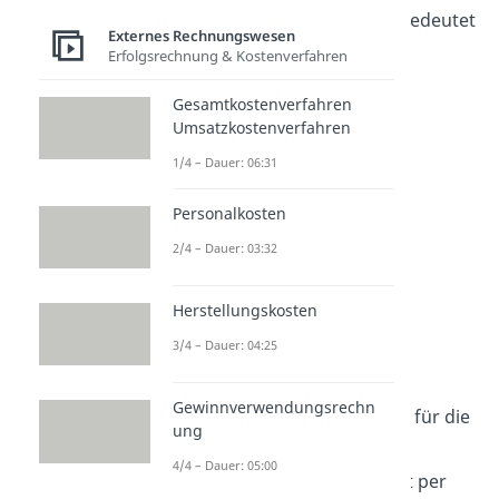
Aufwendungen als Erträge, bedeutet
Externes Rechnungswesen
das
Verlust
.
Erfolgsrechnung & Kostenverfahren
Gesamtkostenverfahren
Umsatzkostenverfahren
1/4 – Dauer: 06:31
Personalkosten
2/4 – Dauer: 03:32
Herstellungskosten
Aufwandskonto
3/4 – Dauer: 04:25
Beispiel
Gewinnverwendungsrechn
Deine Firma „Putzblitz“ muss für die
ung
Miete
im Januar 2023
5.000 €
4/4 – Dauer: 05:00
bezahlen. Die Zahlung erfolgt per