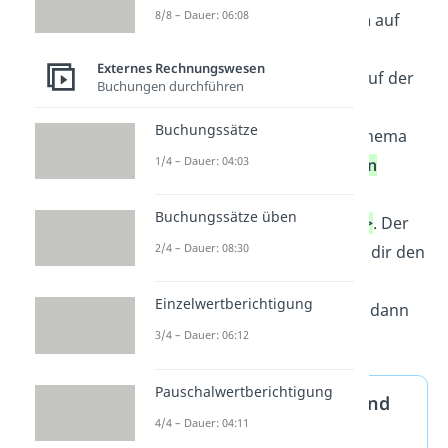
8/8 – Dauer: 06:08
Buche die
Aufwendungen
auf
der
Soll-Seite
und die
Externes Rechnungswesen
Aufwandsminderungen auf der
Buchungen durchführen
Haben-Seite.
Buchungssätze
Benutze das Buchungsschema
1/4 – Dauer: 04:03
<Soll: „Aufwendungen“ an
Haben: “
Buchungssätze üben
Aufwandsminderungen“>
. Der
2/4 – Dauer: 08:30
Buchungssatz
erleichtert dir den
Buchungsvorgang.
Einzelwertberichtigung
Buche
zuerst im Soll
und dann
3/4 – Dauer: 06:12
im Haben.
Pauschalwertberichtigung
Aufwandskonten Soll und
4/4 – Dauer: 04:11
Haben