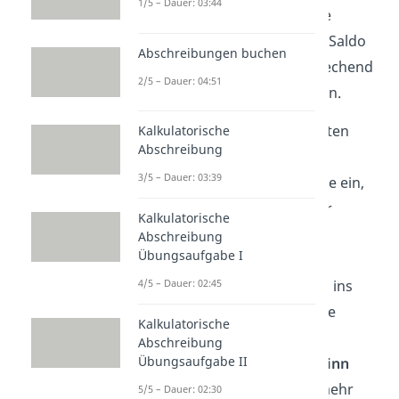
1/5 – Dauer: 03:44
Aufwandskonten ist dabei die
Summe aller Soll-Salden. Der Saldo
Abschreibungen buchen
der Ertragskonten ist entsprechend
2/5 – Dauer: 04:51
die Summe aller Haben-Salden.
Die
Salden
der Aufwandskonten
Kalkulatorische
Abschreibung
trägst du im Gewinn- und
3/5 – Dauer: 03:39
Verlustkonto auf der Soll-Seite ein,
die der Ertragskonten auf der
Kalkulatorische
Haben-Seite. Den Saldo vom
Abschreibung
Übungsaufgabe I
Gewinn- und Verlustkonto
4/5 – Dauer: 02:45
übernimmst du anschließend ins
Eigenkapitalkonto
. Sind deine
Kalkulatorische
Erträge höher als die
Abschreibung
Übungsaufgabe II
Aufwendungen, hast du
Gewinn
gemacht. Hast du dagegen mehr
5/5 – Dauer: 02:30