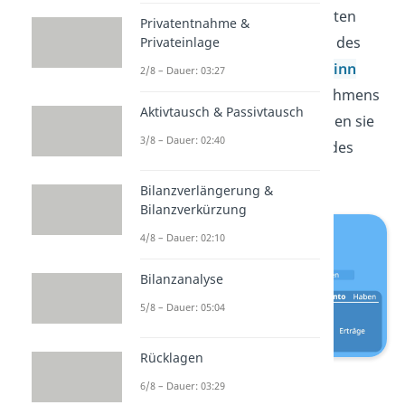
Buchung
gibt. Erfolgskonten
Privatentnahme &
helfen dir dabei, am Ende des
Privateinlage
Geschäftsjahres den
Gewinn
2/8 – Dauer: 03:27
bzw.
Verlust
des Unternehmens
Aktivtausch & Passivtausch
zu ermitteln. Dabei erfassen sie
3/8 – Dauer: 02:40
alle Wertveränderungen des
Eigenkapitals.
Bilanzverlängerung &
Bilanzverkürzung
4/8 – Dauer: 02:10
Bilanzanalyse
5/8 – Dauer: 05:04
Rücklagen
Kontenarten
6/8 – Dauer: 03:29