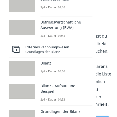
Warum ist ein
Aufwandskonto
3/4 – Dauer: 03:16
wichtig?
Betriebswirtschaftliche
Auswertung (BWA)
Aufwendungen senken das
Eigenkapital
. Deshalb könntest du
4/4 – Dauer: 04:44
sie theoretisch auch einfach direkt
Externes Rechnungswesen
auf das
Eigenkapitalkonto
buchen.
Grundlagen der Bilanz
Allerdings hätte das negative
Bilanz
Auswirkungen auf die
Transparenz
1/6 – Dauer: 05:06
beim Jahresabschluss. Denn die Liste
der Aufwendungen wäre ziemlich
Bilanz - Aufbau und
lang und
unübersichtlich
. Das
Beispiel
widerspricht den Richtlinien der
2/6 – Dauer: 04:33
Bilanzklarheit
und
Bilanzwahrheit
.
Grundlagen der Bilanz