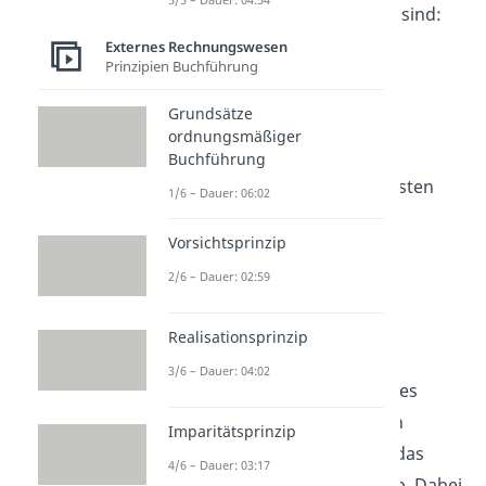
Beispiele
für Aufwendungen sind:
Externes Rechnungswesen
Wareneinkäufe
Prinzipien Buchführung
Löhne und Gehälter
Grundsätze
Miete
ordnungsmäßiger
Gas, Wasser, Strom
Buchführung
Rechts- und Beratungskosten
1/6 – Dauer: 06:02
Abschreibungen und
Vorsichtsprinzip
Zinsaufwendungen
2/6 – Dauer: 02:59
Marketing- und
Werbungskosten
Realisationsprinzip
Abo-Kosten für Software
3/6 – Dauer: 04:02
Am Ende eines Geschäftsjahres
schließt du die verschiedenen
Imparitätsprinzip
Aufwandskonten dann über das
4/6 – Dauer: 03:17
Gewinn- und Verlustkonto
ab. Dabei