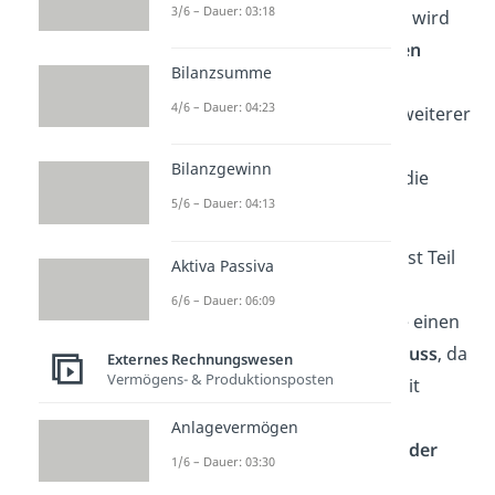
3/6 – Dauer: 03:18
Nutzungsdauer
. Diese Dauer wird
von sogenannten
AfA-Tabellen
Bilanzsumme
(„Absetzung für
4/6 – Dauer: 04:23
Abnutzung“) abgelesen. Ein weiterer
Unterschied ist, dass die
Bilanzgewinn
Berechnungsgrundlage hier die
5/6 – Dauer: 04:13
Anschaffungskosten
sind.
Die bilanzielle Abschreibung ist Teil
Aktiva Passiva
der
Finanzbuchhaltung
. Als
6/6 – Dauer: 06:09
betrieblicher Aufwand hat sie einen
Einfluss auf den
Jahresabschluss
, da
Externes Rechnungswesen
Vermögens- & Produktionsposten
sie den Gewinn mindert. Somit
beeinflusst die bilanzielle
Anlagevermögen
Abschreibung auch die
Höhe der
1/6 – Dauer: 03:30
Steuern
, die gezahlt werden