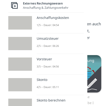
Externes Rechnungswesen
Anschaffung & Zahlungsverkehr
Übungsaufgabe I
Anschaffungskosten
Wenn du dein gelerntes Wissen auch
1/5 – Dauer: 04:54
gleich ausprobieren möchtest,
kannst du das mithilfe unserer
Umsatzsteuer
Übungsaufgabe
machen!
2/5 – Dauer: 06:26
Vorsteuer
3/5 – Dauer: 04:56
Skonto
4/5 – Dauer: 05:11
Zum Video: Kalkulatorische
Skonto berechnen
Abschreibung Übungsaufgabe I