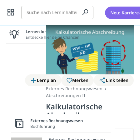
Suche
Neu: Karriere
Lernen lohnt sich!
Entdecke hier deine Chancen.
Lernplan
Merken
Link teilen
Externes Rechnungswesen
Abschreibungen II
Kalkulatorische
Abschreibung
Externes Rechnungswesen
Buchführung
Wichtige Inhalte in diesem
Externes Rechnungswesen