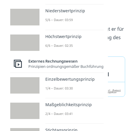
werden könnte. Da der
Niederstwertprinzip
Wiederbeschaffungswert
Preisänderungen
durch z. B.
5/6 – Dauer: 03:59
Inflation
berücksichtigt
, sorgt er für
Höchstwertprinzip
eine realistischere Berechnung des
Wertverlusts.
6/6 – Dauer: 02:35
Externes Rechnungswesen
Kalkulatorische
Prinzipien ordnungsgemäßer Buchführung
Abschreibung — Formel
Einzelbewertungsprinzip
1/4 – Dauer: 03:30
Maßgeblichkeitsprinzip
2/4 – Dauer: 03:41
Stichtagsprinzip