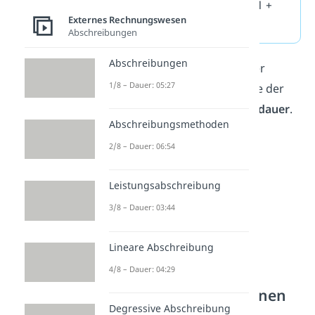
Anschaffungskosten • (1 +
Externes Rechnungswesen
n
Inflationsrate)
Abschreibungen
Abschreibungen
Das
n
entspricht auch hier der
1/8 – Dauer: 05:27
technischen beziehungsweise der
erwarteten realen Nutzungsdauer
.
Abschreibungsmethoden
2/8 – Dauer: 06:54
Leistungsabschreibung
3/8 – Dauer: 03:44
Lineare Abschreibung
4/8 – Dauer: 04:29
Kalkulatorische
Abschreibung berechnen
Degressive Abschreibung
— Beispiel