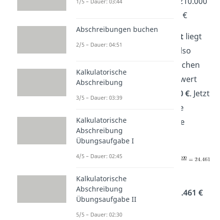
Wiederbeschaffungswert = 210.000
1/5 – Dauer: 03:44
7
€ • (1 + 0,02)
= 241.224 €
Abschreibungen buchen
Der
Wiederbeschaffungswert
liegt
2/5 – Dauer: 04:51
mit
241.224 €
nach 7 Jahren also
deutlich über dem ursprünglichen
Kalkulatorische
Anschaffungspreis. Den Restwert
Abschreibung
schätzt der Betrieb auf
70.000 €
. Jetzt
3/5 – Dauer: 03:39
musst du nur noch alles in die
Kalkulatorische
Formel
für die kalkulatorische
Abschreibung
Abschreibung einsetzen:
Übungsaufgabe I
4/5 – Dauer: 02:45
Du erhältst einen
Kalkulatorische
Abschreibung
Abschreibungsbetrag
von
24.461 €
Übungsaufgabe II
pro Jahr.
5/5 – Dauer: 02:30