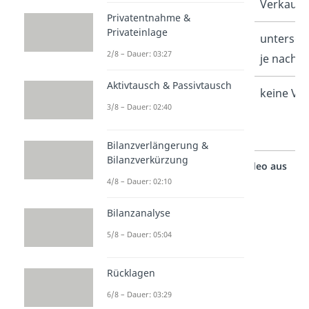
Verkaufs
Privatentnahme &
Privateinlage
Abschreibungsmethode
untersch
2/8 – Dauer: 03:27
je nach 
Aktivtausch & Passivtausch
Gesetzliche
keine Vor
3/8 – Dauer: 02:40
Vorschriften
Bilanzverlängerung &
Bilanzverkürzung
Studyflix vernetzt: Hier ein Video aus
einem anderen Bereich
4/8 – Dauer: 02:10
Bilanzanalyse
5/8 – Dauer: 05:04
Rücklagen
6/8 – Dauer: 03:29