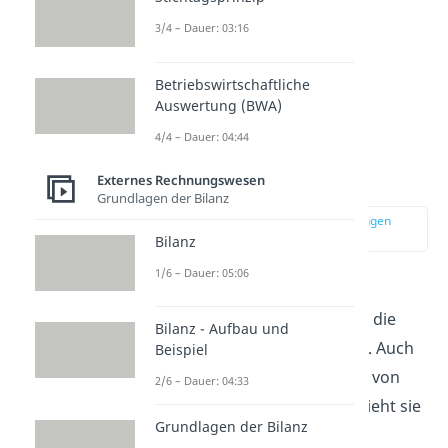
3/4 – Dauer: 03:16
Betriebswirtschaftliche
Auswertung (BWA)
Kalkulatorische vs.
4/4 – Dauer: 04:44
bilanzielle
Abschreibung
Externes Rechnungswesen
Grundlagen der Bilanz
zur Stelle im Video springen
(00:45)
Bilanz
1/6 – Dauer: 05:06
Neben den kalkulatorischen
Abschreibungen gibt es noch die
Bilanz - Aufbau und
bilanziellen Abschreibungen
. Auch
Beispiel
sie ermitteln den Wertverlust von
2/6 – Dauer: 04:33
Anlagevermögen. Jedoch bezieht sie
Grundlagen der Bilanz
sich auf die
betriebsübliche