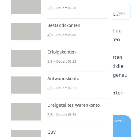
3/8 – Dauer: 05:20
Bestandskonten
Bei der Nutzungsdauer musst du
4/8 – Dauer: 05:49
keine gesetzlichen Vorschriften
beachten. Sie entspricht der
Erfolgskonten
technischen oder der
erwarteten
5/8 – Dauer: 03:28
Nutzungsdauer
. Deshalb wird die
tatsächliche Nutzungsdauer, genau
Aufwandskonto
wie auch der Restwert, auf
6/8 – Dauer: 03:33
Grundlage von Erfahrungswerten
geschätzt
.
Dreigeteiltes Warenkonto
7/8 – Dauer: 05:59
GuV