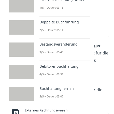
Video
1/5 – Dauer: 03:16
Was ist die
Doppelte Buchführung
kalkulatorische
Abschreibung?
(00:13)
2/5 – Dauer: 05:14
Bestandsveränderung
Kalkulatorische Abschreibungen
3/5 – Dauer: 05:46
sind ein wichtiges Instrument für die
interne Kostenrechnung eines
Debitorenbuchhaltung
Unternehmens. Wie du sie
berechnest und was der
4/5 – Dauer: 03:37
Unterschied zur bilanziellen
Buchhaltung lernen
Abschreibung ist, erklären wir dir
hier im Beitrag und im
Video!
5/5 – Dauer: 05:07
Externes Rechnungswesen