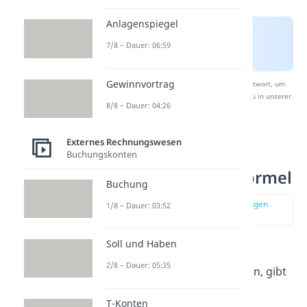
Anlagenspiegel
7/8 – Dauer: 06:59
Gewinnvortrag
Nach Beantwortung speichern wir deine Antwort, um
Studyflix zu verbessern. Mehr dazu erfährst du in unserer
8/8 – Dauer: 04:26
Datenschutzerklärung
.
Externes Rechnungswesen
Kalkulatorische
Buchungskonten
Abschreibung — Formel
Buchung
zur Stelle im Video springen
1/8 – Dauer: 03:52
(01:46)
Soll und Haben
Um die kalkulatorischen
2/8 – Dauer: 05:35
Abschreibungen zu berechnen, gibt
es eine
Formel
:
T-Konten