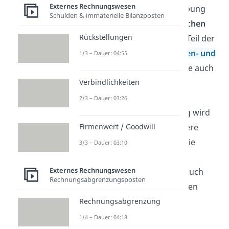
Externes Rechnungswesen
Die kalkulatorische Abschreibung
Schulden & immaterielle Bilanzposten
hingegen muss
keine rechtlichen
Rückstellungen
Vorschriften
erfüllen. Da sie Teil der
unternehmensinternen
Kosten- und
1/3 – Dauer: 04:55
Leistungsrechnung
ist, hat sie auch
Verbindlichkeiten
keinen Einfluss auf den
Jahresabschluss. Denn die
2/3 – Dauer: 03:26
kalkulatorische Abschreibung wird
Firmenwert / Goodwill
nur
intern genutzt
, um bessere
Entscheidungen zu treffen. Die
3/3 – Dauer: 03:10
Nutzungsdauer
des
Externes Rechnungswesen
Anlagevermögens wird hier auch
Rechnungsabgrenzungsposten
nicht auf Basis von AfA-Tabellen
ermittelt, sondern
geschätzt
.
Rechnungsabgrenzung
1/4 – Dauer: 04:18
Hier siehst du nochmal die