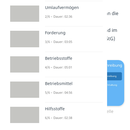
müssen. Diese Form der
Umlaufvermögen
Abschreibung ist außerdem an die
2/6 – Dauer: 02:36
gesetzlichen Vorschriften
im
Handelsgesetzbuch (HGB) und im
Forderung
Einkommenssteuergesetz (EStG)
3/6 – Dauer: 03:05
gebunden
.
Betriebsstoffe
4/6 – Dauer: 05:01
Betriebsmittel
5/6 – Dauer: 04:56
Hilfsstoffe
Kalkulatorische und bilanzielle
6/6 – Dauer: 02:38
Abschreibung