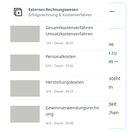
Externes Rechnungswesen
Kalkulatorische Kosten —
Erfolgsrechnung & Kostenverfahren
Kostenart
Gesamtkostenverfahren
Umsatzkostenverfahren
Die kalkulatorischen
1/4 – Dauer: 06:31
Abschreibungen gehören wie
die
kalkulatorischen Zinsen
zu
Personalkosten
den
kalkulatorischen Kosten
—
2/4 – Dauer: 03:32
genauer gesagt den
Anderskosten
.
Denn ihnen steht
Herstellungskosten
in der Finanzbuchhaltung ein
3/4 – Dauer: 04:25
Aufwand in anderer Höhe
gegenüber. Schließlich handelt
Gewinnverwendungsrechn
es sich bei den kalkulatorischen
ung
Kosten um
fiktive Kosten
.
4/4 – Dauer: 05:00