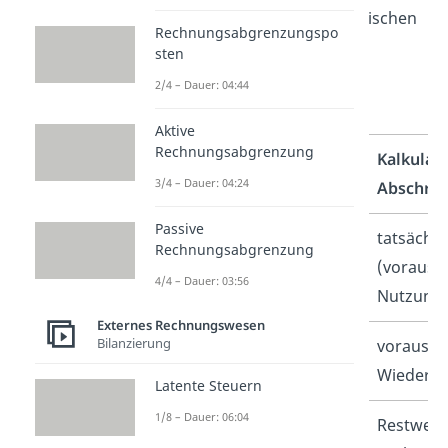
wichtigsten
Unterschiede
zwischen
Rechnungsabgrenzungspo
der kalkulatorischen und der
sten
bilanziellen Abschreibung im
2/4 – Dauer: 04:44
Überblick:
Aktive
Rechnungsabgrenzung
Kalkulat
3/4 – Dauer: 04:24
Abschre
Passive
Abschreibungszeitraum
tatsächli
Rechnungsabgrenzung
(voraussi
4/4 – Dauer: 03:56
Nutzung
Externes Rechnungswesen
Bilanzierung
Berechnungsgrundlage
voraussic
Wiederbe
Latente Steuern
1/8 – Dauer: 06:04
Endwert
Restwert 