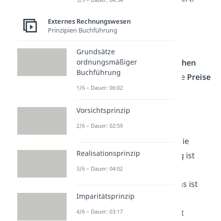
Durch die Berechnung der
Externes Rechnungswesen
Prinzipien Buchführung
kalkulatorischen
Abschreibungen können
Grundsätze
ordnungsmäßiger
Unternehmen ihre
tatsächlichen
Buchführung
Kosten
und beispielsweise die
Preise
1/6 – Dauer: 06:02
für ihre Produkte und
Dienstleistungen
genauer
Vorsichtsprinzip
berechnen
.
2/6 – Dauer: 02:59
Berechnungsgrundlage
für die
Realisationsprinzip
kalkulatorische Abschreibung ist
der voraussichtliche
3/6 – Dauer: 04:02
Wiederbeschaffungswert
. Das ist
Imparitätsprinzip
der Wert, zu dem das
Anlagevermögen neu gekauft
4/6 – Dauer: 03:17