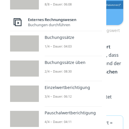
8/8 – Dauer: 06:08
Externes Rechnungswesen
Buchungen durchführen
Berechnung Wiederbeschaffungswert
Buchungssätze
Beim
Wiederbeschaffungswert
1/4 – Dauer: 04:03
hingegen musst du beachten, dass
Buchungssätze üben
der
Preis
zum Beispiel aufgrund der
Inflation
oder wegen
technischen
2/4 – Dauer: 08:30
Innovationen
gestiegen sein
Einzelwertberichtigung
könnte. Die Formel für den
Wiederbeschaffungswert lautet
3/4 – Dauer: 06:12
daher:
Pauschalwertberichtigung
4/4 – Dauer: 04:11
Wiederbeschaffungswert =