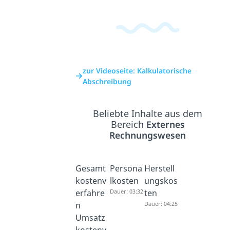
zur Videoseite: Kalkulatorische
Abschreibung
Beliebte Inhalte aus dem
Bereich
Externes
Rechnungswesen
Gesamt
Persona
Herstell
kostenv
lkosten
ungskos
erfahre
Dauer: 03:32
ten
n
Dauer: 04:25
Umsatz