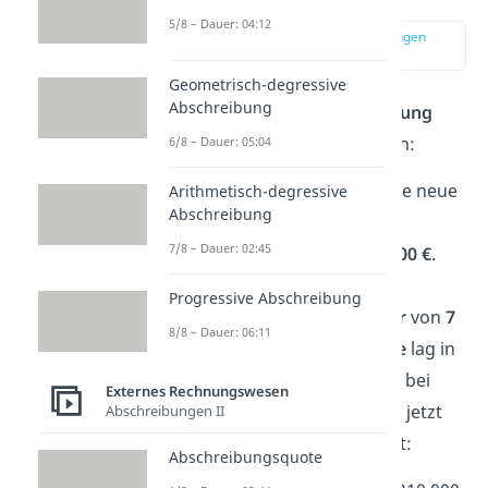
5/8 – Dauer: 04:12
zur Stelle im Video springen
(02:42)
Geometrisch-degressive
Abschreibung
Schauen wir uns die
Berechnung
nochmal an einem
Beispiel
an:
6/8 – Dauer: 05:04
Ein Industriebetrieb kauft eine neue
Arithmetisch-degressive
Abschreibung
Poliermaschine mit einem
7/8 – Dauer: 02:45
Anschaffungswert
von
210.000 €
.
Der Betrieb geht von einer
Progressive Abschreibung
tatsächlichen
Nutzungsdauer
von
7
8/8 – Dauer: 06:11
Jahren
aus. Die
Inflationsrate
lag in
den letzten Jahren außerdem bei
Externes Rechnungswesen
2 %
. Als Erstes berechnest du jetzt
Abschreibungen II
den Wiederbeschaffungswert:
Abschreibungsquote