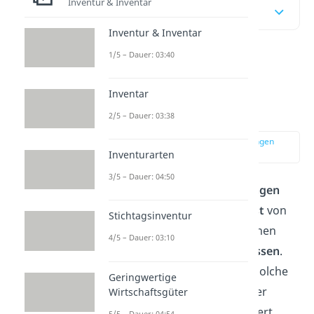
Inventur & Inventar
Inhaltsübersicht
Inventur & Inventar
1/5 – Dauer: 03:40
Was ist die
kalkulatorische
Inventar
Abschreibung?
2/5 – Dauer: 03:38
zur Stelle im Video springen
(00:13)
Inventurarten
3/5 – Dauer: 04:50
Kalkulatorische Abschreibungen
sind dazu da, den
Wertverlust
von
Stichtagsinventur
Anlagevermögen wie Maschinen
4/5 – Dauer: 03:10
möglichst
realistisch
zu
erfassen
.
Denn über die Zeit verlieren solche
Geringwertige
Anlagen durch Verschleiß oder
Wirtschaftsgüter
technische Überholung an Wert.
5/5 – Dauer: 04:54