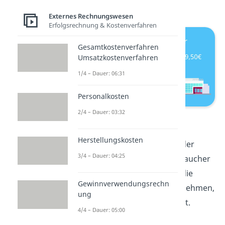
57 Euro an.
Externes Rechnungswesen
Erfolgsrechnung & Kostenverfahren
Gesamtkostenverfahren
Umsatzkostenverfahren
1/4 – Dauer: 06:31
Personalkosten
2/4 – Dauer: 03:32
Effektive Umsatzsteuer
Herstellungskosten
Wie du siehst, ist das genau der
3/4 – Dauer: 04:25
Betrag, der für den Endverbraucher
angefallen ist – er zahlt also die
Gewinnverwendungsrechn
Umsatzsteuer für das Unternehmen,
ung
die Fabrik und den Handel mit.
4/4 – Dauer: 05:00