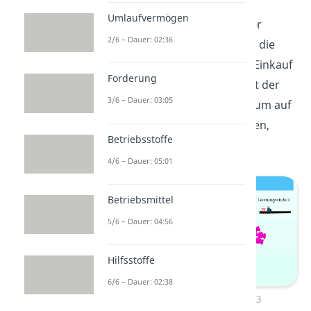
Umsatzsteuer auf den
Umlaufvermögen
Verbraucherpreis gezahlt. Der
2/6 – Dauer: 02:36
Grund ist, dass Unternehmer die
Umsatzsteuer, die bei ihrem Einkauf
Forderung
in Rechnung gestellt wird, mit der
3/6 – Dauer: 03:05
Umsatzsteuer, die sie wiederum auf
ihre Produkte erheben müssen,
Betriebsstoffe
verrechnen können.
4/6 – Dauer: 05:01
Betriebsmittel
5/6 – Dauer: 04:56
Hilfsstoffe
6/6 – Dauer: 02:38
Umsatzsteuer Vorsteuer: 3