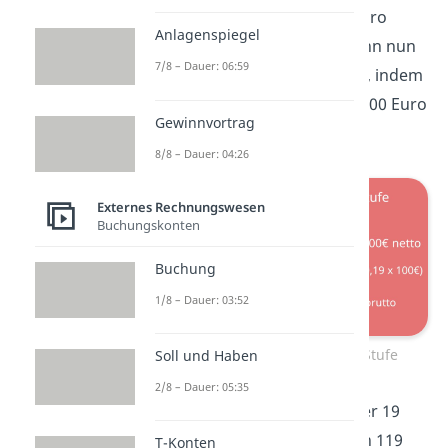
verkauft das Silber für 100 Euro
Anlagenspiegel
netto an eine Fabrik. Man kann nun
7/8 – Dauer: 06:59
die Umsatzsteuer berechnen, indem
man die 19 Prozent mit den 100 Euro
Gewinnvortrag
multipliziert.
8/8 – Dauer: 04:26
Externes Rechnungswesen
Buchungskonten
Buchung
1/8 – Dauer: 03:52
Vorsteuer Umsatzsteuer: 1. Stufe
Soll und Haben
2/8 – Dauer: 05:35
Also beträgt die Umsatzsteuer 19
Euro. Die Fabrik muss folglich 119
T-Konten