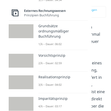
Mehrwertsteuer
zur Stelle im Video springen
Externes Rechnungswesen
(00:30)
Prinzipien Buchführung
Grundsätze
Bevor wir mit den Buchungen
ordnungsmäßiger
beginnen, müssen wir erst einmal
Buchführung
verstehen, was die Umsatzsteuer
1/6 – Dauer: 06:02
genau ist. Die Umsatzsteuer
Vorsichtsprinzip
Definition lautet, dass die
Umsatzsteuer den Mehrwert eines
2/6 – Dauer: 02:59
Gutes oder einer Dienstleistung,
Realisationsprinzip
also den neu geschaffenen Wert in
der jeweiligen Leistungsstufe,
3/6 – Dauer: 04:02
besteuert. Die Umsatzsteuer ist eine
indirekte Steuer, da sie nicht direkt
Imparitätsprinzip
vom Verbraucher, sondern über die
4/6 – Dauer: 03:17