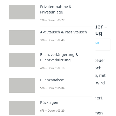
Privatentnahme &
Privateinlage
2/8 – Dauer: 03:27
Vorsteuer Umsatzsteuer –
1. Stufe Vorsteuerabzug
Aktivtausch & Passivtausch
3/8 – Dauer: 02:40
zur Stelle im Video springen
(01:57)
Bilanzverlängerung &
Bilanzverkürzung
Du kannst dir unter Umsatzsteuer
und Vorsteuer aber immer noch
4/8 – Dauer: 02:10
nichts vorstellen? Keine Sorge, mit
Bilanzanalyse
einem Umsatzsteuer Beispiel wird
5/8 – Dauer: 05:04
das klarer! Nehmen wir ein
Unternehmen, das Silber fördert.
Rücklagen
Das ist die erste Stufe – die
6/8 – Dauer: 03:29
Urerzeugung. Das Unternehmen