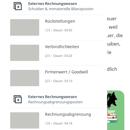
Leistungsstufen
Externes Rechnungswesen
Schulden & immaterielle Bilanzposten
Deshalb wird diese Umsatzsteuer
Rückstellungen
hier auch
Vorsteuer
genannt, weil
1/3 – Dauer: 04:55
Unternehmen die Umsatzsteuer, die
sie für ihre Einkäufe bezahlt haben,
Verbindlichkeiten
zurückerhalten. Das ist also die
2/3 – Dauer: 03:26
Vorsteuer Definition. Der
Endverbraucher trägt letztendlich
Firmenwert / Goodwill
die gesamte Steuerlast.
3/3 – Dauer: 03:10
Externes Rechnungswesen
Rechnungsabgrenzungsposten
Rechnungsabgrenzung
1/4 – Dauer: 04:18