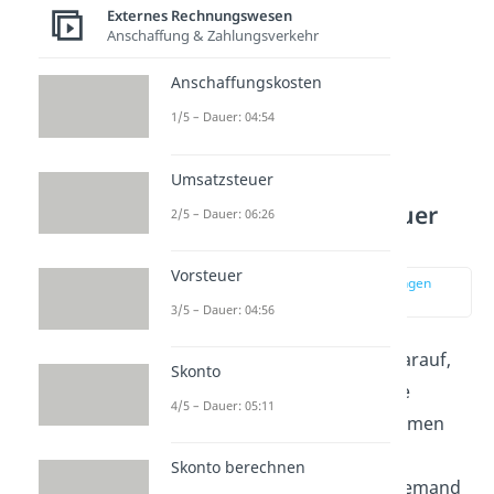
Externes Rechnungswesen
Anschaffung & Zahlungsverkehr
Anschaffungskosten
1/5 – Dauer: 04:54
Umsatzsteuer
Umsatzsteuer Vorsteuer
2/5 – Dauer: 06:26
buchen
Vorsteuer
zur Stelle im Video springen
(03:57)
3/5 – Dauer: 04:56
Konzentrieren wir uns nun darauf,
Skonto
wie die Umsatzsteuer und die
4/5 – Dauer: 05:11
Vorsteuer in einem Unternehmen
gebucht werden. In unserem
Skonto berechnen
Beispiel kauft oder verkauft jemand