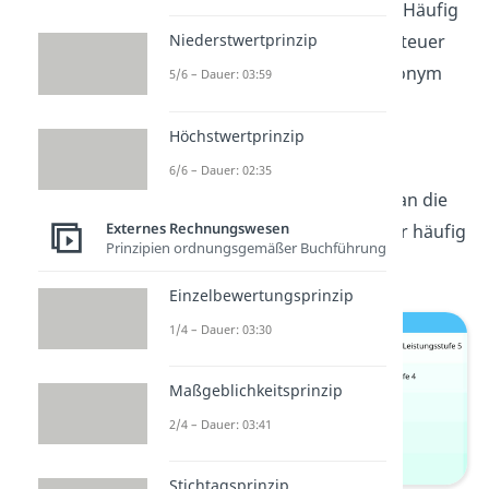
Unternehmen erhoben wird. Häufig
werden die Begriffe Umsatzsteuer
Niederstwertprinzip
und Mehrwertsteuer als Synonym
5/6 – Dauer: 03:59
für einander verwendet. Die
korrekte steuerrechtliche
Höchstwertprinzip
Bezeichnung ist allerdings
6/6 – Dauer: 02:35
Umsatzsteuer, auch wenn man die
Externes Rechnungswesen
Bezeichnung Mehrwertsteuer häufig
Prinzipien ordnungsgemäßer Buchführung
auf Belegen etc. findet.
Einzelbewertungsprinzip
1/4 – Dauer: 03:30
Maßgeblichkeitsprinzip
2/4 – Dauer: 03:41
Stichtagsprinzip