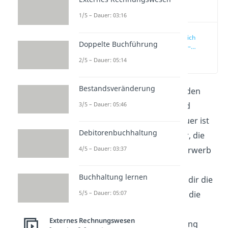
Video
1/5 – Dauer: 03:16
Umsatzsteuer gleich
Doppelte Buchführung
Mehrwertsteuer? –
Umsatzsteuer
(00:30)
2/5 – Dauer: 05:14
Definition und
Unterscheidung
Umsatzsteuer
Bestandsveränderung
Die Umsatzsteuer besteuert den
Mehrwertsteuer
3/5 – Dauer: 05:46
Mehrwert von Produkten und
Dienstleistungen. Die Vorsteuer ist
Debitorenbuchhaltung
wiederum eine Umsatzsteuer, die
vom Unternehmen bei dem Erwerb
4/5 – Dauer: 03:37
ihrer Güter zu zahlen ist. Im
Buchhaltung lernen
folgenden Beitrag zeigen wir dir die
Umsatzsteuer Definition und die
5/5 – Dauer: 05:07
Vorsteuer Definition. Zudem
Externes Rechnungswesen
erklären wir dir die Abgrenzung