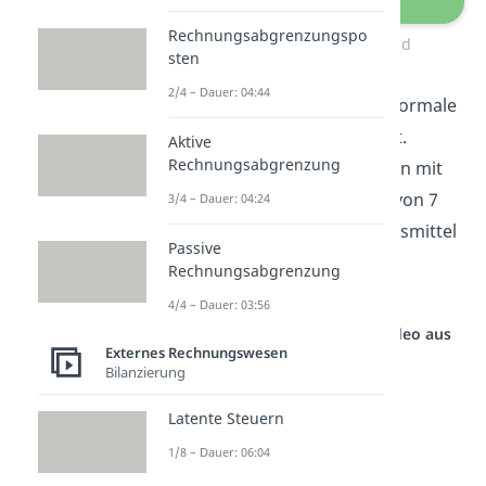
Rechnungsabgrenzungspo
Umsatzsteuer Deutschland
sten
2/4 – Dauer: 04:44
In Deutschland beträgt der normale
Umsatzsteuersatz 19 Prozent.
Aktive
Rechnungsabgrenzung
Bestimmte Leistungen werden mit
dem ermäßigten Steuersatz von 7
3/4 – Dauer: 04:24
Prozent besteuert, z.B. Lebensmittel
Passive
oder Bücher, andere sind
Rechnungsabgrenzung
umsatzsteuerbefreit.
4/4 – Dauer: 03:56
Studyflix vernetzt: Hier ein Video aus
einem anderen Bereich
Externes Rechnungswesen
Bilanzierung
Latente Steuern
1/8 – Dauer: 06:04