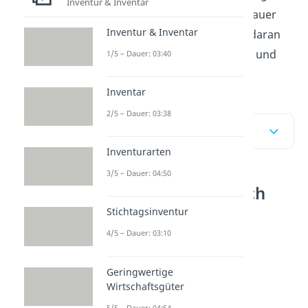
Inventur & Inventar
Umsatzsteuer Vorsteuer genauer
Inventur & Inventar
und zeigen dir im Anschluss daran
noch, wie man Umsatzsteuer und
1/5 – Dauer: 03:40
Vorsteuer bucht.
Inventar
2/5 – Dauer: 03:38
Inhaltsübersicht
Inventurarten
3/5 – Dauer: 04:50
Umsatzsteuer gleich
Mehrwertsteuer? –
Stichtagsinventur
Umsatzsteuer
4/5 – Dauer: 03:10
Definition und
Unterscheidung
Geringwertige
Umsatzsteuer
Wirtschaftsgüter
5/5 – Dauer: 04:54