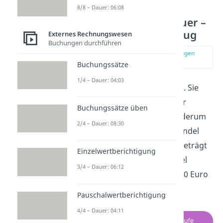
8/8 – Dauer: 06:08
Vorsteuer Umsatzsteuer –
2. Stufe Vorsteuerabzug
Externes Rechnungswesen
Buchungen durchführen
zur Stelle im Video springen
(02:34)
Buchungssätze
1/4 – Dauer: 04:03
Die Fabrik ist die zweite Stufe. Sie
verarbeitet das Silber zu einer
Buchungssätze üben
Armbanduhr. Diese wird wiederum
2/4 – Dauer: 08:30
für 250 Euro netto an den Handel
verkauft. Die Umsatzsteuer beträgt
Einzelwertberichtigung
darauf 47,50 Euro. Der Handel
3/4 – Dauer: 06:12
bezahlt für die Uhr also 297,50 Euro
brutto.
Pauschalwertberichtigung
4/4 – Dauer: 04:11