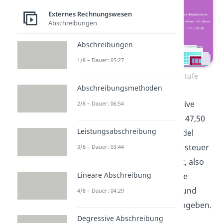
Externes Rechnungswesen
Abschreibungen
Abschreibungen
1/8 – Dauer: 05:27
Vorsteuer Umsatzsteuer: 2. Stufe
Abschreibungsmethoden
Jetzt berechnen wir die effektive
2/8 – Dauer: 06:54
Umsatzsteuer: Die Fabrik hat 47,50
Leistungsabschreibung
Euro Umsatzsteuer vom Handel
vereinnahmt und 19 Euro Vorsteuer
3/8 – Dauer: 03:44
an den Silberförderer gezahlt, also
Lineare Abschreibung
muss sie an das Finanzamt die
Differenz von Umsatzsteuer und
4/8 – Dauer: 04:29
Vorsteuer, also 28,50 Euro, abgeben.
Degressive Abschreibung