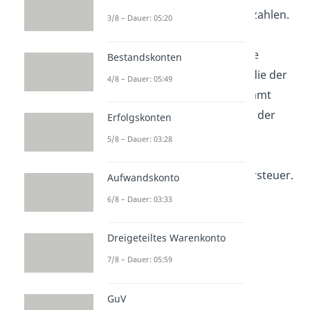
Euro brutto für das Silber bezahlen.
3/8 – Dauer: 05:20
Die 19 Euro Unterschied zum
Nettopreis stellen also unsere
Bestandskonten
effektive Umsatzsteuer dar, die der
4/8 – Dauer: 05:49
Silberförderer an das Finanzamt
abgeben muss. Da wir hier in der
Erfolgskonten
ersten Stufe sind und das
5/8 – Dauer: 03:28
Unternehmen keine Einkäufe
getätigt hat, gibt es keine Vorsteuer.
Aufwandskonto
6/8 – Dauer: 03:33
Dreigeteiltes Warenkonto
7/8 – Dauer: 05:59
GuV