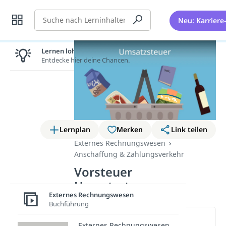
Suche
Neu: Karriere
Lernen lohnt sich!
Entdecke hier deine Chancen.
Lernplan
Merken
Link teilen
Externes Rechnungswesen
Anschaffung & Zahlungsverkehr
Vorsteuer
Umsatzsteuer
Externes Rechnungswesen
Buchführung
Wichtige Inhalte in diesem
Externes Rechnungswesen