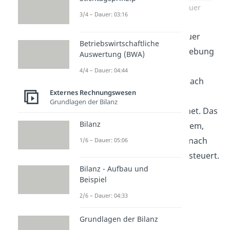
Umsatzsteuer Mehrwertsteuer
3/4 – Dauer: 03:16
Der Begriff der Mehrwertsteuer
Betriebswirtschaftliche
leitet sich von der Art der Erhebung
Auswertung (BWA)
der Umsatzsteuer ab. Die
4/4 – Dauer: 04:44
Umsatzsteuer wird nämlich nach
Externes Rechnungswesen
dem Prinzip der
Grundlagen der Bilanz
Mehrwertschöpfung berechnet. Das
Bilanz
nennt man das Allphasensystem,
denn jeder Umsatz wird demnach
1/6 – Dauer: 05:06
auf jeder Wirtschaftsstufe besteuert.
Bilanz - Aufbau und
Beispiel
2/6 – Dauer: 04:33
Grundlagen der Bilanz