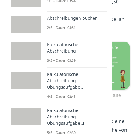
effektive Umsatzsteuer von 9,50
1/5 – Dauer: 03:44
Euro. Diesen Betrag an
Abschreibungen buchen
Umsatzsteuer muss der Handel an
das Finanzamt abführen.
2/5 – Dauer: 04:51
Kalkulatorische
Abschreibung
3/5 – Dauer: 03:39
Kalkulatorische
Abschreibung
Übungsaufgabe I
Vorsteuer Umsatzsteuer: 3. Stufe
4/5 – Dauer: 02:45
Kalkulatorische
Insgesamt fällt bei diesem
Abschreibung
wirtschaftlichen Vorgang also eine
Übungsaufgabe II
effektive Umsatzsteuer in Höhe von
5/5 – Dauer: 02:30