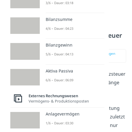
3/6 – Dauer: 03:18
Bilanzsumme
Vorsteuer und
4/6 – Dauer: 04:23
Umsatzsteuer – Vorsteuer
Definition
Bilanzgewinn
zur Stelle im Video springen
5/6 – Dauer: 04:13
(01:02)
Aktiva Passiva
Grundsätzlich gilt: Die Umsatzsteuer
6/6 – Dauer: 06:09
wird auf wirtschaftliche Vorgänge
erhoben. Die typischen drei
Externes Rechnungswesen
Leistungsstufen lauten:
Vermögens- & Produktionsposten
Urerzeugung, Weiterverarbeitung
Anlagevermögen
unter Einsatz von Kapital und zuletzt
1/6 – Dauer: 03:30
noch Handel. Insgesamt wird nur