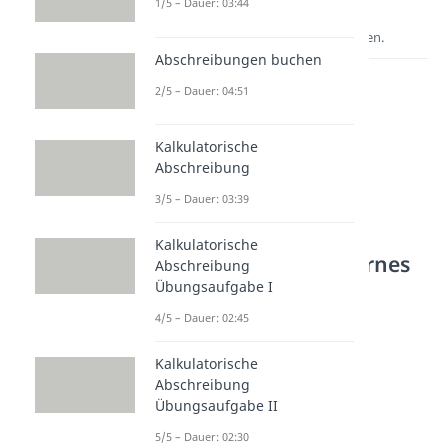
1/5 – Dauer: 03:44
Lernen lohnt sich!
Entdecke hier deine Chancen.
Abschreibungen buchen
2/5 – Dauer: 04:51
Kalkulatorische
Abschreibung
3/5 – Dauer: 03:39
Kalkulatorische
Weitere Inhalte: Externes
Abschreibung
Rechnungswesen
Übungsaufgabe I
Prinzipien ordnungsgemäßer
4/5 – Dauer: 02:45
Buchführung
Einzelbewertungsprinzip
Kalkulatorische
Abschreibung
Dauer: 03:30
Maßgeblichkeitsprinzip
Übungsaufgabe II
Dauer: 03:41
5/5 – Dauer: 02:30
Stichtagsprinzip