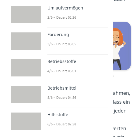
bei der Festbewertung ein.
Umlaufvermögen
2/6 – Dauer: 02:36
Forderung
3/6 – Dauer: 03:05
Betriebsstoffe
4/6 – Dauer: 05:01
Einzelbewertungsprinzip
Betriebsmittel
Zum Glück gibt es diese Ausnahmen,
5/6 – Dauer: 04:56
denn wenn du dir vorstellst, dass ein
Baumarkt jede Schraube und jeden
Hilfsstoffe
Hammer mit dem
6/6 – Dauer: 02:38
Einzelbewertungsprinzip bewerten