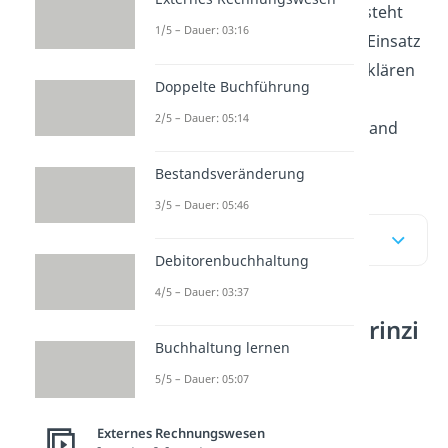
Einzelbewertungsprinzip versteht
1/5 – Dauer: 03:16
und wie es in der Praxis zum Einsatz
kommt? In diesem Beitrag erklären
Doppelte Buchführung
wir dir alles zum
2/5 – Dauer: 05:14
Einzelbewertungsprinzip anhand
konkreter Beispiele.
Bestandsveränderung
3/5 – Dauer: 05:46
Inhaltsübersicht
Debitorenbuchhaltung
4/5 – Dauer: 03:37
Einzelbewertungsprinzi
Buchhaltung lernen
p Definition und
Einordnung in die
5/5 – Dauer: 05:07
Grundsätze
Externes Rechnungswesen
ordnungsmäßiger