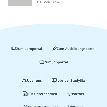
5/5 – Dauer: 07:42
Zum Lernportal
Zum Ausbildungsportal
Zum Jobportal
Über uns
Jobs bei Studyflix
Für Unternehmen
Partner