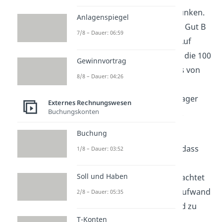
Geldeinheiten pro Stück gesunken.
Anlagenspiegel
Der aktuelle Gesamtwert von Gut B
7/8 – Dauer: 06:59
wäre also 10 Geldeinheiten. Auf
diesen kommst du, indem du die 100
Gewinnvortrag
Stück mit dem aktuellen Preis von
8/8 – Dauer: 04:26
0,1 Geldeinheiten pro Stück
multiplizierst. Das gesamte Lager
Externes Rechnungswesen
Buchungskonten
hat also einen Wert von 110€.
Buchung
Merk dir einfach zum
Einzelbewertungsverfahren, dass
1/8 – Dauer: 03:52
Vermögensgegenstände und
Soll und Haben
Schulden immer einzeln betrachtet
werden. Wegen zu großem Aufwand
2/8 – Dauer: 05:35
gibt es allerdings auch ab und zu
T-Konten
Ausnahmen.