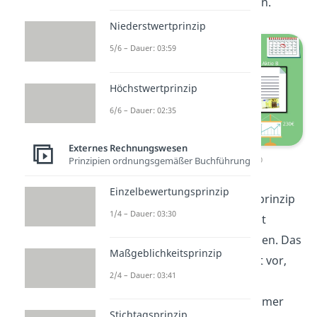
von Aktie B auf 230€ gestiegen.
Niederstwertprinzip
5/6 – Dauer: 03:59
Höchstwertprinzip
6/6 – Dauer: 02:35
Externes Rechnungswesen
Einzelbewertungsprinzip
Prinzipien ordnungsgemäßer Buchführung
Einzelbewertungsprinzip
Nach dem Einzelbewertungsprinzip
1/4 – Dauer: 03:30
müssen beide Aktien getrennt
voneinander betrachtet werden. Das
Maßgeblichkeitsprinzip
Niederstwertprinzip
schreibt vor,
2/4 – Dauer: 03:41
Vermögen bei verschieden
Bewertungsmöglichkeiten immer
Stichtagsprinzip